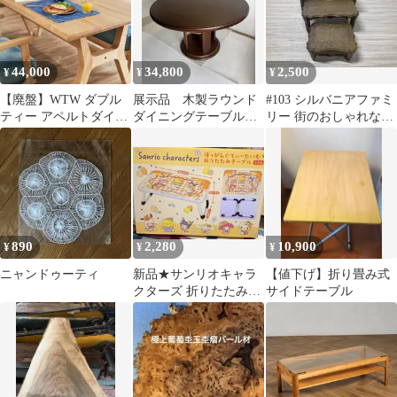
44,000
34,800
2,500
¥
¥
¥
【廃盤】WTW ダブル
展示品 木製ラウンド
#103 シルバニアファミ
ティー アペルトダイニ
ダイニングテーブル
リー 街のおしゃれなブ
ングテーブル 900
#0070
ティック テーブル3セ
NATURAL
ット
890
2,280
10,900
¥
¥
¥
ニャンドゥーティ
新品★サンリオキャラ
【値下げ】折り畳み式
クターズ 折りたたみテ
サイドテーブル
ーブル ほっぴんぐてぃ
ーたいむ