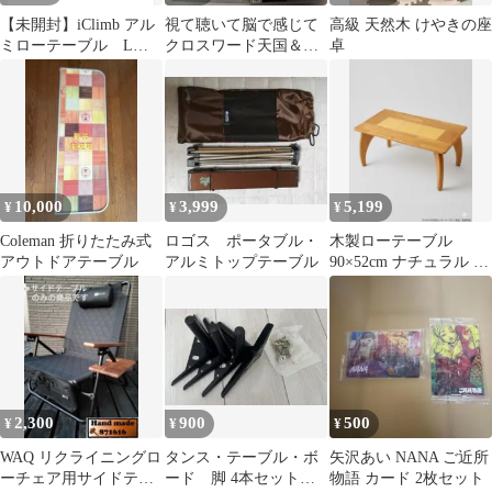
【未開封】iClimb アル
視て聴いて脳で感じて
高級 天然木 けやきの座
ミローテーブル Lサ
クロスワード天国＆脳
卓
イズ （ワイドタイプ）
力トレーナー２ ハガキ
シルバー
付 川島隆太監修
10,000
3,999
5,199
¥
¥
¥
Coleman 折りたたみ式
ロゴス ポータブル・
木製ローテーブル
アウトドアテーブル
アルミトップテーブル
90×52cm ナチュラル セ
ンターテーブル 一人暮
らし
2,300
900
500
¥
¥
¥
WAQ リクライニングロ
タンス・テーブル・ボ
矢沢あい NANA ご近所
ーチェア用サイドテー
ード 脚 4本セット
物語 カード 2枚セット