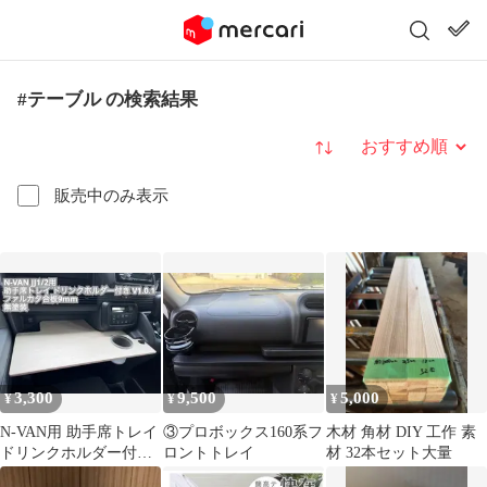
#テーブル の検索結果
並び替え
販売中のみ表示
3,300
9,500
5,000
¥
¥
¥
N-VAN用 助手席トレイ
③プロボックス160系フ
木材 角材 DIY 工作 素
ドリンクホルダー付き
ロントトレイ
材 32本セット大量
(無塗装)