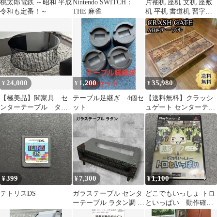
桃太郎電鉄 ～昭和 平成
Nintendo SWITCH：
片袖机 座机 文机 座敷
令和も定番！～
THE 麻雀
机 平机 書道机 習字机
収納箱 和風家具 昭和レ
トロ
24,000
1,200
35,980
¥
¥
¥
【極美品】関家具 セ
テーブル足継ぎ 4個セ
【送料無料】クラッシ
ンターテーブル タン
ット
ュゲート センターテー
ブル ブラック 家
ブル ABCテーブル アル
具 テーブル
ファベット
399
7,300
1,100
¥
¥
¥
テトリスDS
ガラステーブル センタ
どこでもいっしょ トロ
ーテーブル ラタン調 ブ
といっぱい 動作確認
ラック ローテーブル
済