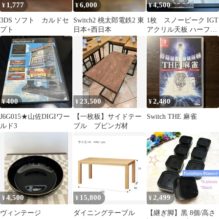
1,777
6,000
4,500
¥
¥
¥
3DS ソフト カルドセ
Switch2 桃太郎電鉄2 東
1枚 スノーピーク IGT
プト
日本+西日本
アクリル天板 ハーフユ
ニット ゴールゼロ
400
23,500
2,480
¥
¥
¥
J6G015★山佐DIGIワー
【一枚板】サイドテー
Switch THE 麻雀
ルド3
ブル ブビンガ材
4,500
15,800
2,499
¥
¥
¥
ヴィンテージ
ダイニングテーブル
【継ぎ脚】黒 8個/高さ