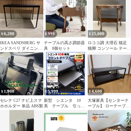
6,280
999
25,000
¥
¥
¥
IKEA SANDSBERG サ
テーブルの高さ調節器
ロココ調 大理石 猫足
ンドスベリ ダイニング
具 8個セット
猫脚 コンソール テーブ
テーブル 110cm
ル 花台 イタリア ヨー
ロッパ
1,900
5,999
4,600
¥
¥
¥
セレナ C27 ナビ上スマ
新型 シエンタ 10
大塚家具【センターテ
ホホルダー 単品 ABS製
系 テーブル 引っ掛
ーブル】 ローテーブル
けるだけ簡単設置
(後付け収納ストッパー
付き)