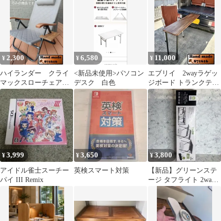
2,300
6,580
11,000
¥
¥
¥
ハイランダー クライ
<新品未使用>パソコン
エブリイ 2wayラゲッ
マックスローチェア用
デスク 白色
ジボード トランクテー
サイドテーブル
ブル
3,999
3,650
3,800
¥
¥
¥
アイドル雀士スーチー
英検スマート対策
【新品】グリーンステ
パイ III Remix
ージ タフライト 2way
BBQテーブル