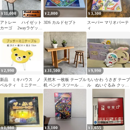
11,000
2,000
3,300
¥
¥
¥
アトレー ハイゼット
3DS カルドセプト
スーパー マリオパーテ
カーゴ 2wayラゲッジ
ィ
ボード トランクテー
ブル
2,990
31,500
9,990
¥
¥
¥
新品 ミキハウス ノ
天然木 一枚板 テーブル
ちいかわ うさぎ テーブ
ベルティ ミニテーブ
机 ベンチ スツール 置
ル ぬいぐるみ クッシ
ル
物台 棚 家具 木製 レト
ョン セット
ロ
1,980
3,100
1,655
¥
¥
¥