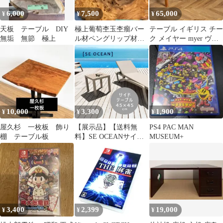
6,000
7,500
65,000
¥
¥
¥
天板 テーブル DIY
極上葡萄杢玉杢瘤バー
テーブル イギリス チー
無垢 無節 極上
ル材ペングリップ材花
ク メイヤー myer ヴィ
台敷板飾り台
ンテージ ガラストップ
コーヒーテーブル 英国
Myer コーヒー 棚付 ガ
ラス天板 北欧 スタイル
センター ロー #98941
10,000
3,300
1,900
¥
¥
¥
屋久杉 一枚板 飾り
【展示品】【送料無
PS4 PAC MAN
棚 テーブル板
料】SE OCEANサイド
MUSEUM+
テーブル 45×45
3,400
2,399
19,000
¥
¥
¥