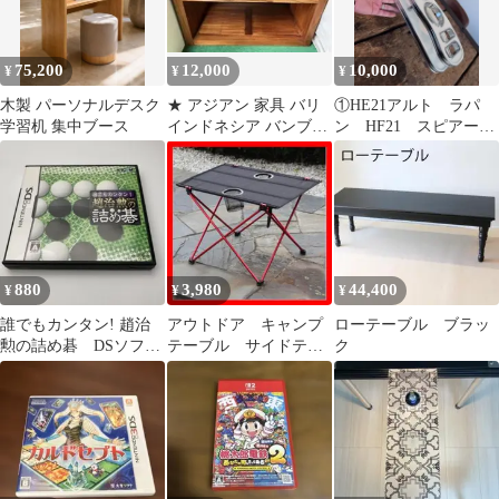
75,200
12,000
10,000
¥
¥
¥
木製 パーソナルデスク
★ アジアン 家具 バリ
①HE21アルト ラパ
学習机 集中ブース
インドネシア バンブー
ン HF21 スピアー
飾り 棚 テレビ ボード
ノ テーブル 新品
台
880
3,980
44,400
¥
¥
¥
誰でもカンタン! 趙治
アウトドア キャンプ
ローテーブル ブラッ
勲の詰め碁 DSソフ
テーブル サイドテー
ク
ト 囲碁
ブル ドリンクホルダ
ー付 BBQ