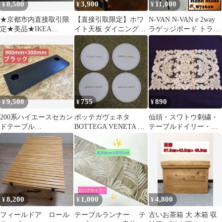
8,500
3,900
11,000
¥
¥
¥
★京都市内直接取引限
【直接引取限定】ホワ
N-VAN N-VAN e 2way
定★美品★IKEA
イト天板 ダイニングテ
ラゲッジボード トラン
BEKANT ★ベカント★
ーブル
クテーブル
机★テーブル
9,500
755
890
¥
¥
¥
200系ハイエースセカン
ボッテガヴェネタ
仙頭・スワトウ刺繍・
ドテーブル
BOTTEGA VENETA コ
テーブルドイリー・花
(BK)900mm×300mm
ースター 4枚セット
柄レース(未使用)
8,200
1,000
4,800
¥
¥
¥
フィールドア ロール
テーブルランナー テ
古いお茶箱 大 木箱 収