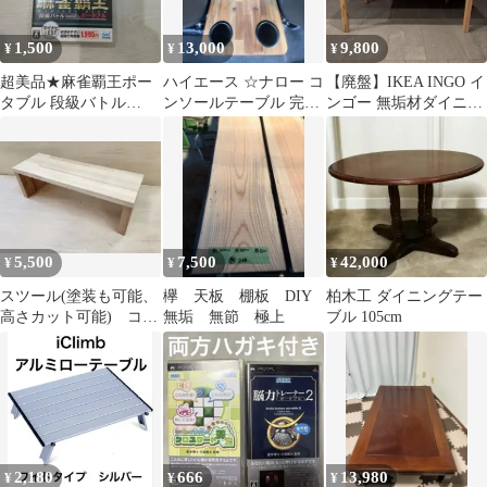
1,500
13,000
9,800
¥
¥
¥
超美品★麻雀覇王ポー
ハイエース ☆ナロー コ
【廃盤】IKEA INGO イ
タブル 段級バトル
ンソールテーブル 完成
ンゴー 無垢材ダイニン
Special マイナビ
品
グテーブル 直接引取
BEST★動作OK
5,500
7,500
42,000
¥
¥
¥
スツール(塗装も可能、
欅 天板 棚板 DIY
柏木工 ダイニングテー
高さカット可能) コの
無垢 無節 極上
ブル 105cm
字ラック 踏み台
2,180
666
13,980
¥
¥
¥