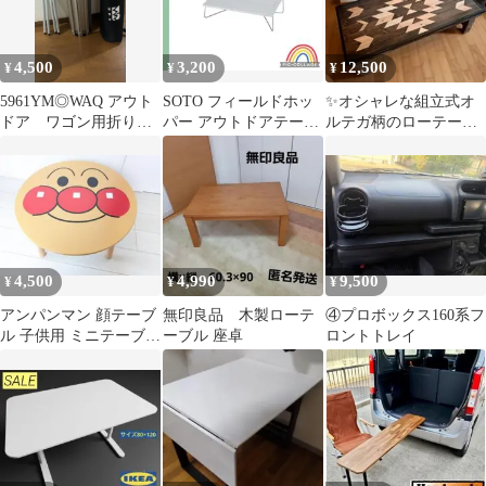
4,500
3,200
12,500
¥
¥
¥
5961YM◎WAQ アウト
SOTO フィールドホッ
✨オシャレな組立式オ
ドア ワゴン用折り畳
パー アウトドアテーブ
ルテガ柄のローテーブ
みアルミテーブル
ル
ル✨
4,500
4,990
9,500
¥
¥
¥
アンパンマン 顔テーブ
無印良品 木製ローテ
④プロボックス160系フ
ル 子供用 ミニテーブ
ーブル 座卓
ロントトレイ
ル 木製