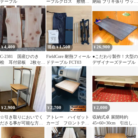
テーブル
ーブルクロス 敷物
納箱 ブリキ張り ウッド
テーブルセンターマル
ボックス 昭和レトロ 古
チカバー【760】
道具
4,400
1,500
26,900
¥
現在 ¥
¥
C-2381 国産ひのき
FieldCore 耐熱フィール
●こだわり製作！大型の
桧 耳付節板 2枚セッ
ドテーブル FCT03
デザイナーズテーブル
ト無垢材 DIY
2,900
2,700
2,000
¥
¥
¥
☆引き取りにおいでく
アトレー ハイゼット
収納式卓 展開時約
ださる事が可能な方専
カーゴ フロントテー
45×60×30cm 引出し付
用☆キャスター付き パ
ブル
き ガラス部分有
ソコンデスク