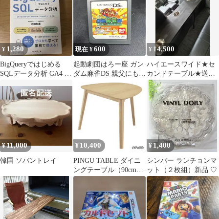
ダー
1,280
600
14,500
¥
現在 ¥
¥
BigQueryではじめる
起動劇団はろー座 ガン
ハイエースワイド★セ
SQLデータ分析 GA4 &
ダム麻雀DS 親父にも読
カンドテーブル★送料
Search Cons…
まれたことないのに！
込み★
11,000
10,400
1,400
¥
¥
¥
韓国 ソバントレイ
PINGU TABLE ダイニ
シンバー ランチョンマ
ングテーブル（90cm）
ット（２枚組）新品 ♡
関家具