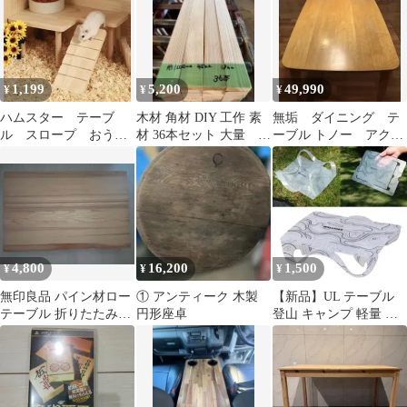
1,199
5,200
49,990
¥
¥
¥
ハムスター テーブ
木材 角材 DIY 工作 素
無垢 ダイニング テ
ル スロープ おう
材 36本セット 大量 無
ーブル トノー アクタ
ち ハウス 木製 隠
節
ス 日進木工 オー
れ家
ク 150×80
4,800
16,200
1,500
¥
¥
¥
無印良品 パイン材ロー
① アンティーク 木製
【新品】UL テーブル
テーブル 折りたたみ式
円形座卓
登山 キャンプ 軽量 ホ
幅80cm ナチュラル
ワイト コンパクト 折り
たたみ