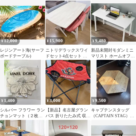
ブル
DIY
12,000
15,900
9,480
¥
¥
¥
レジンアート海(サーフ
ニトリデラックスワイ
新品未開封モダンミニ
ボードテーブル)
ドセット4点セット お
マリスト ホームオフィ
引き取り限定
スデスク ホワイト
1,400
3,000
9,500
¥
¥
¥
シルバー フラワー ラン
【新品】名古屋グラン
キャプテンスタッグ
チョンマット（２枚
パス 折りたたみ式 収納
（CAPTAIN STAG）テ
組）新品 ♡
ドリンクホルダー付ア
ーブルへ キサセンター
ウトドアテーブル
テーブル