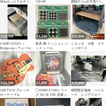
Melarti（メラルティ）
150×80
調節/6.5㎝正方形3.5㎝
の大鉢 28cm
高 椅子こたつテーブ
ル
19,500
1,200
11,000
¥
¥
¥
CAMP GEEKS ＜
家具 脚 クッション パ
シエンタ 10系 ラゲ
Bridge-top＞ウォールナ
ッド シール
ッジボード
ット×レーザー天板
22,500
1,800
12,800
¥
¥
¥
GRETSCH グレッチ
◯SIMPLE1500シリー
期間限定価格 ハイエ
ローテーブル
ズ Vol.36 THE 恋愛シミ
ース レジアスエー
ュレーション ~夏
ス セカンドテーブ
ル 机 ドリンクホル