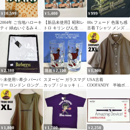
10,599
5,400
999
¥
¥
¥
2004年 ご当地ハローキ
【新品未使用】昭和レ
00s フェード 色落ち感
ティ 緑ぬいぐるみ 4個
トロ キリン びん生 ビ
古着 Tシャツ メンズ ア
セット
アジョッキ 6個セット
ニマル シカ 送料込み
当時物 箱付
2,380
2,100
1,300
¥
現在 ¥
¥
✨️未使用✨️希少 バーバ
スヌーピー ガラスマグ
USA古着
リー ロンドン ロングパ
カップ / ジョッキ（ク
COOFANDY 半袖ボタ
ンツ ステテコ M 綿100
リスマス・アイススケ
ンシャツ2XL カーキ
ート柄）2個
1,800
1,700
2,250
¥
¥
¥