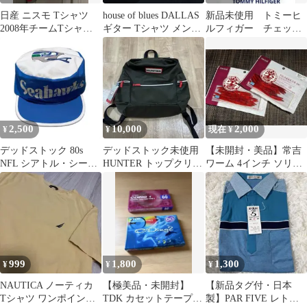
日産 ニスモ Tシャツ
house of blues DALLAS
新品未使用 トミーヒ
2008年チームTシャツ
ギター Tシャツ メンズ
ルフィガー チェック
SUPER GT NISMO
M 送料込
シャツ Lサイズ デ
ッドストック
2,500
10,000
2,000
¥
¥
現在 ¥
デッドストック 80s
デッドストック未使用
【未開封・美品】常吉
NFL シアトル・シーホ
HUNTER トップクリッ
ワーム 4インチ ソリッ
ークス ペインターキャ
プ バックパック オリー
ドレッド 2パックセッ
ップ
ブ
ト 村上晴彦
999
1,800
1,300
¥
¥
¥
NAUTICA ノーティカ
【極美品・未開封】
【新品タグ付・日本
Tシャツ ワンポイント
TDK カセットテープ
製】PAR FIVE レトロ