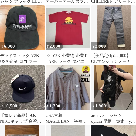
シャツ ブラック LLサ
オーバーオールダブル
CHILDREN デザート
イズ バンドTシャツ
ニーダック地 ベージュ
カクテルグラス
6,800
2,080
3,900
¥
¥
¥
デッドストック Y2K
00s Y2K 企業物 企業T
【美品定価¥22,000】
USA 企業 ロゴ スーベ
LARK ラーク タバコＴ
QLマンションメーカー
ニア ビンテージ キャッ
シャツ デッド品
デニムパンツ デッド
プ 黒
ストック
10,500
1,300
1,900
¥
¥
¥
【激レア新品】90s
USA古着
archive Ｔシャツ
NIKEキャップ 台湾製
MAGELLAN 半袖ボ
opium 星柄 短丈 y2k
ツバ裏緑 白タグ デッ
タンフィッシングシャ
古着 swa
ドストック
ツ2XL グレー