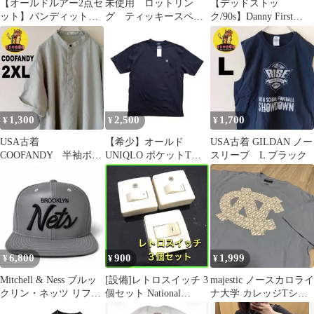
【オールドルアー2点セ
未使用 ロットリン
【デッドストッ
ット】バンディット
グ ティッキースペシ
ク/90s】Danny First
200 & ラパラ シャッド
ャル 虹マーブル
USA製 Tシャツ S
ラップRH
0.5mm 8/16まで
1,300
2,500
1,700
¥
¥
¥
USA古着
【希少】オールド
USA古着 GILDAN ノー
COOFANDY 半袖ボタ
UNIQLO ポケットTシ
スリーブ L ブラック
ンシャツ2XL グリー
ャツ 2000年製
ン
6,800
900
1,999
¥
¥
¥
Mitchell & Ness ブルッ
[設備]レトロスイッチ 3
majestic ノースカロライ
クリン・ネッツ リフレ
個セット National
ナ大学 カレッジTシャ
クター キャップ
TOSHIBA
ツ メンズL 水色 送料込