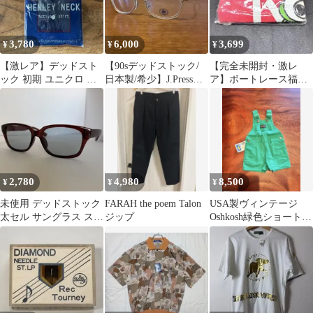
3,780
6,000
3,699
¥
¥
¥
【激レア】デッドスト
【90sデッドストック/
【完全未開封・激レ
ック 初期 ユニクロ ヘ
日本製/希少】J.Pressジ
ア】ボートレース福岡
ンリーネック Tシャツ
ェイプレス アイウェア
ペラ坊 フェイスタオル
L 紺系
旧ロゴ 当時物
2,780
4,980
8,500
¥
¥
¥
未使用 デッドストック
FARAH the poem Talon
USA製ヴィンテージ
太セル サングラス スク
ジップ
Oshkosh緑色ショートオ
エア ボルドーブラウン
ール 美品