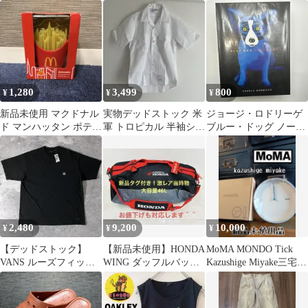
刺繍 メンズM y2k 送料
CDing1&2 60分 2本セッ
デザインポロシャツ L
込
ト
ブルー
1,280
3,499
800
¥
¥
¥
新品未使用 マクドナル
実物デッドストック 米
ジョージ・ロドリーゲ
ド マンハッタン ポテト
軍 トロピカル 半袖シャ
ブルー・ドッグ ノート
ライト 非売品 限定 ノ
ツ 開襟シャツ 白 M
カードセット
ベルティ
2,480
9,200
10,000
¥
¥
¥
【デッドストック】
【新品未使用】HONDA
MoMA MONDO Tick
VANS ルーズフィット
WING ダッフルバッグ
Kazushige Miyake三宅一
Tシャツ 黒 L 海外モデ
46L 当時物 タグ付ホン
成 掛時計
ル タグ付
ダ