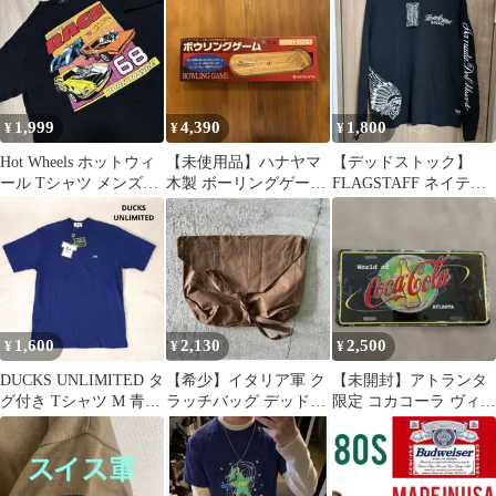
1,999
4,390
1,800
¥
¥
¥
Hot Wheels ホットウィ
【未使用品】ハナヤマ
【デッドストック】
ール Tシャツ メンズXL
木製 ボーリングゲーム
FLAGSTAFF ネイティ
ブラック 送料込み
昭和レトロ ウッディシ
ブ刺繍 バイカー アメカ
リーズ 卓上
ジ L 黒
1,600
2,130
2,500
¥
¥
¥
DUCKS UNLIMITED タ
【希少】イタリア軍 ク
【未開封】アトランタ
グ付き Tシャツ M 青紫
ラッチバッグ デッドス
限定 コカコーラ ヴィン
鹿の子 刺繍 希少
トック 実物
テージ ライセンスプレ
ート 看板