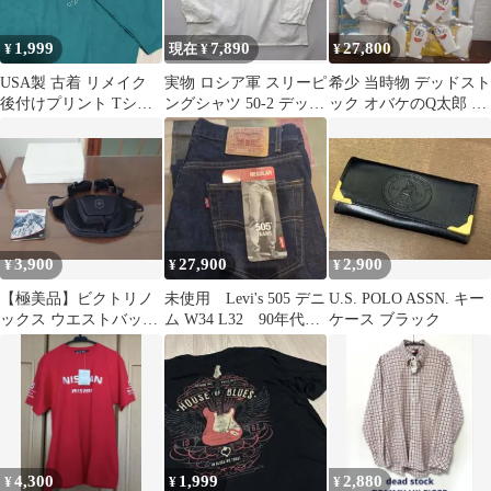
1,999
7,890
27,800
¥
現在 ¥
¥
USA製 古着 リメイク
実物 ロシア軍 スリーピ
希少 当時物 デッドスト
後付けプリント Tシャ
ングシャツ 50-2 デッド
ック オバケのQ太郎 無
ツ メンズXL 幾何学 送
ストック ワンウォッシ
版権 駄玩具 昭和レトロ
料込
ュ
3,900
27,900
2,900
¥
¥
¥
【極美品】ビクトリノ
未使用 Levi's 505 デニ
U.S. POLO ASSN. キー
ックス ウエストバッグ
ム W34 L32 90年代
ケース ブラック
e-motion Nthシリーズ
アメリカ製
4,300
1,999
2,880
¥
¥
¥