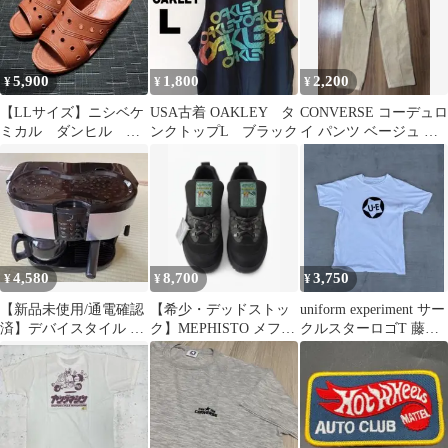
5,900
1,800
2,200
¥
¥
¥
【LLサイズ】ニシベケ
USA古着 OAKLEY タ
CONVERSE コーデュロ
ミカル ダンヒル
ンクトップL ブラック
イ パンツ ベージュ メ
VIC No.510 ブラウ
ンズ 新品
ン レンガ
4,580
8,700
3,750
¥
¥
¥
【新品未使用/通電確認
【希少・デッドストッ
uniform experiment サー
済】デバイスタイル コ
ク】MEPHISTO メフィ
クルスターロゴT 藤原
ーヒーメーカー HA-12
スト トレッキングシュ
ヒロシ Y2K
ーズ 24