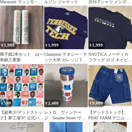
Marutomi マッシモ・モ
ルゾン ジャケット
2016 Tシャツ メンズM
ロッツィ CAPRI 灰皿
両面プリント 送料込み
1,980
1,999
1,999
¥
¥
¥
障子紙2本セット 山一
Champion テネシー・テ
NAUTICA ノーティカ
和紙工業製
ック大学 カレッジ Tシ
フラッグ ロゴ ネイビー
ャツ メンズM 紫 送料
Tシャツ メンズXL 送込
込
599
2,400
9,800
¥
¥
¥
【超希少/デッドストッ
レトロ ヴィンテー
【デッドストック】
ク】夢工場'87 公式ハン
ジ Sesame Street ヴィ
PHAT FARM デニムカ
カチ バンダイ製シール
ンテージ 缶 ケース
ーゴショーツ XL 濃紺
付 当時物
Y2K