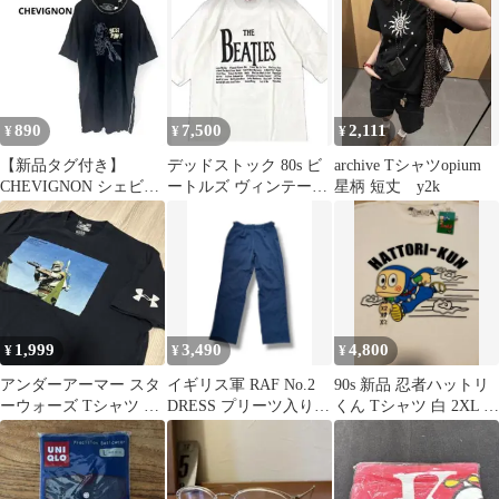
890
7,500
2,111
¥
¥
¥
【新品タグ付き】
デッドストック 80s ビ
archive Tシャツopium
CHEVIGNON シェビニ
ートルズ ヴィンテージ
星柄 短丈 y2k
オン プリントTシャツ
Tシャツ 日本製 希少 バ
半袖 黒 M
ンT
1,999
3,490
4,800
¥
¥
¥
アンダーアーマー スタ
イギリス軍 RAF No.2
90s 新品 忍者ハットリ
ーウォーズ Tシャツ メ
DRESS プリーツ入り
くん Tシャツ 白 2XL 漫
ンズM マンダロリアン
ウール ドレスパンツ
画T アニメ Ninja
送料込み