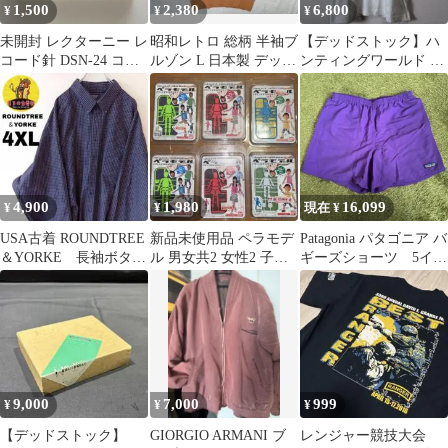
1,500
2,380
6,800
¥
¥
¥
未開封 レクターニー レ
昭和レトロ 総柄 半袖ブ
【デッドストック】ハ
コード針 DSN-24 コロ
ルゾン L 日本製 デッド
ンティングワールド T
ンビア 東芝 TOSHIBA
ストック
シャツ M 金ロゴ イタ
リア製
4,900
1,980
16,099
¥
¥
現在 ¥
USA古着 ROUNDTREE
新品未使用品 ペラモデ
Patagonia パタゴニア バ
＆YORKE 長袖ボタン
ル 男女共2 女性2 子ど
ギーズショーツ 5イン
シャツ4XL ネイビー
も2
チ
9,000
7,000
999
¥
¥
¥
【デッドストック】
GIORGIO ARMANI ブ
レンジャー競技大会