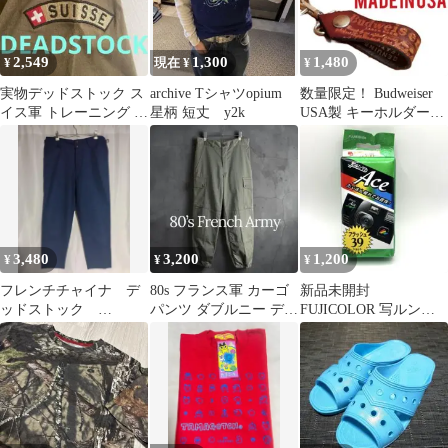
2,549
1,300
1,480
¥
現在 ¥
¥
実物デッドストック ス
archive Tシャツopium
数量限定！ Budweiser
イス軍 トレーニング T
星柄 短丈 y2k
USA製 キーホルダー
シャツ パッチ付き 古着
80sデッドストック
茶 62
3,480
3,200
1,200
¥
¥
¥
フレンチチャイナ デ
80s フランス軍 カーゴ
新品未開封
ッドストック
パンツ ダブルニー デッ
FUJICOLOR 写ルンで
Shanghai コットン ワー
ドストック ミリタリー
す Ace 39枚撮り 期限切
クパンツ
裾リブ
れ