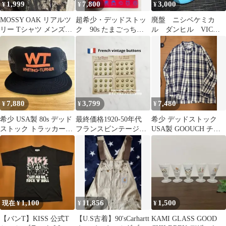
1,999
7,800
3,000
¥
¥
¥
MOSSY OAK リアルツ
超希少・デッドストッ
廃盤 ニシベケミカ
リー Tシャツ メンズS
ク 90s たまごっち
ル ダンヒル VIC
迷彩 カモフラ 送料込み
USA製 Tシャツ 赤 M
No.510 スカイブル
シングル
ー Lサイズ
7,880
3,799
7,480
¥
¥
¥
希少 USA製 80s デッド
最終価格1920-50年代
希少 デッドストック
ストック トラッカーキ
フランスビンテージボ
USA製 GOOUCH チェ
ャップ 企業ロゴ オレン
タン デッドストック 2
ックシャツ XL
ジ
個セット
1,100
11,856
1,500
現在 ¥
¥
¥
【バンT】KISS 公式T
【U.S古着】90'sCarhartt
KAMI GLASS GOOD