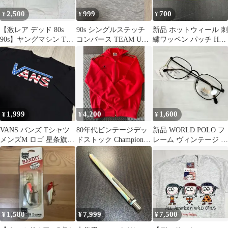
2,500
999
700
¥
¥
¥
【激レア デッド 80s
90s シングルステッチ
新品 ホットウィール 刺
90s】ヤングマシン Tシ
コンバース TEAM USA
繍ワッペン パッチ Hot
ャツ シングルステッチ
Tシャツ メンズ 送料込
Wheels アイロン接着可
1,999
4,200
1,600
¥
¥
¥
VANS バンズ Tシャツ
80年代ビンテージデッ
新品 WORLD POLO フ
メンズM ロゴ 星条旗
ドストック Champion
レーム ヴィンテージ ス
ブラック 送料込み
チャンピオン ジャージ
クエア デッドストック
1,580
7,999
7,500
¥
¥
¥