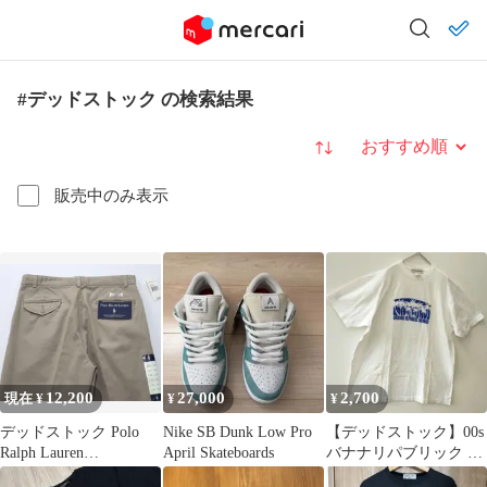
#デッドストック の検索結果
並び替え
販売中のみ表示
12,200
27,000
2,700
現在 ¥
¥
¥
デッドストック Polo
Nike SB Dunk Low Pro
【デッドストック】00s
Ralph Lauren
April Skateboards
バナナリパブリック ハ
HAMMOND PANT
ワイ限定 Tシャツ 白 M