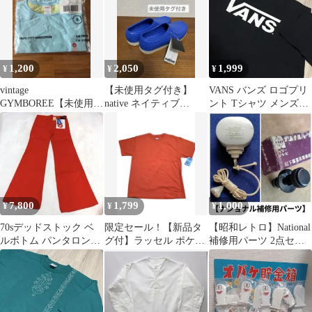
1,200
2,050
1,999
¥
¥
¥
vintage
【未使用タグ付き】
VANS バンズ ロゴプリ
GYMBOREE【未使用タ
native ネイティブ
ント Tシャツ メンズM
グ付】114～122cm
CORRADO コラード
ブラック スケーター 送
スリッポン
料込
7,800
1,799
1,000
¥
¥
¥
70sデッドストック ベ
限定セール！【新品タ
【昭和レトロ】National
ルボトム パンタロン
グ付】ラッセル ポケッ
補修用パーツ 2点セッ
CORNPOPPER オレン
トTシャツ オレンジ L
ト（スイッチ ＆ ツマ
ジ
サイズ
ミ）