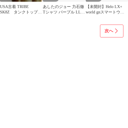
USA古着 TRIBE
あしたのジョー 力石徹
【未開封】Helo LX+
SK8Z タンクトップ
Tシャツ パープル LL
world gnスマートウォ
XL モスグリーン
新品
ッチウェアラブルデバ
イス
次へ