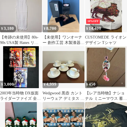
10%OFF
3,180
8,700
14,400
¥
¥
¥
【奇跡の未使用】80s-
【未使用】ワンオーナ
CUSTOMEDE ライオン
90s USA製 Hanes リブ
ー 創作工芸 木製漆器
デザイン Tシャツ
タンクトップ 白 M
台付き 角花いけ 小袖蘭
花器
3,000
4,999
450
¥
¥
¥
2003年当時物 DX仮面
Wedgwood 黒壺 カント
【レア当時物】ナショ
ライダーファイズ 全3
リーウェア デミタス 5
ナル ミニーマウス 蓄光
種 未開封 デッドストッ
客セット
照明のひも らくらくコ
ク
ード レトロ