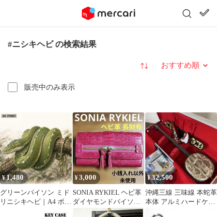
#ニシキヘビ の検索結果
並び替え
販売中のみ表示
1,480
3,000
32,500
¥
¥
¥
グリーンパイソン ミド
SONIA RYKIEL ヘビ革
沖縄三線 三味線 本蛇革
リニシキヘビ｜A4 ポス
ダイヤモンドパイソン
本体 アルミハードケー
ター｜イラスト ヘビ 爬
長財布 ソニアリキエル
ス 教本 DVD 付属品セ