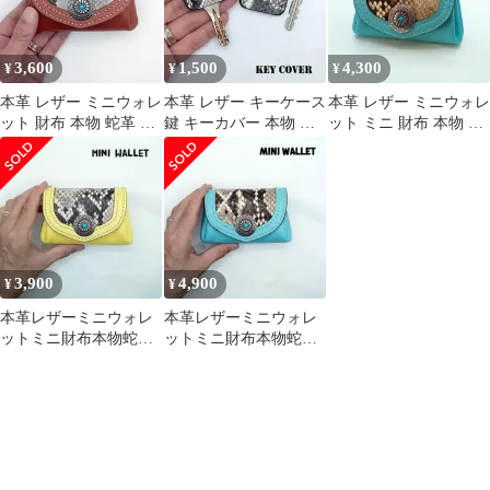
3,600
1,500
4,300
¥
¥
¥
本革 レザー ミニウォレ
本革 レザー キーケース
本革 レザー ミニウォレ
ット 財布 本物 蛇革 パ
鍵 キーカバー 本物 パ
ット ミニ 財布 本物 蛇
イソン 小さい ハンドメ
イソン 蛇革 ハンドメイ
革 パイソン かわいい
イド
ド
小さい
3,900
4,900
¥
¥
本革レザーミニウォレ
本革レザーミニウォレ
ットミニ財布本物蛇革
ットミニ財布本物蛇革
パイソンイエローレデ
パイソンブルーハンド
ィースかわいい財布
メイドレザークラフト