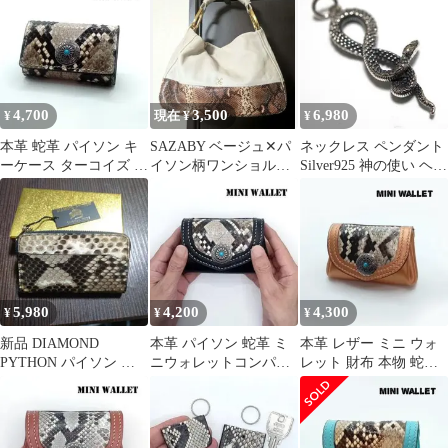
虫類 動物
ット
4,700
3,500
6,980
¥
現在 ¥
¥
本革 蛇革 パイソン キ
SAZABY ベージュ✕パ
ネックレス ペンダント
ーケース ターコイズ コ
イソン柄ワンショルダ
Silver925 神の使い ヘビ
ンチョ レザー ハンドメ
ー Aトート未使用美品
古の護符 蜷局
イド
5,980
4,200
4,300
¥
¥
¥
新品 DIAMOND
本革 パイソン 蛇革 ミ
本革 レザー ミニ ウォ
PYTHON パイソン コ
ニウォレットコンパク
レット 財布 本物 蛇革
インケース、超コンパ
トウォレット小さい財
パイソン かわいい 小さ
クト
布 ハンドメイド
い