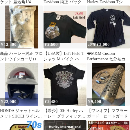
ケット 差込角1/4
Davidson 純正 バックパ
Harley-Davidson Tシャ
ック リュック 黒
ツ ヴィンテージ
12,300
2,600
3,000
¥
¥
現在 ¥
新品 ハーレー純正 フロ
​【USA製】Left Field T
❤️M&M Custom
ントウインカーリロケ
シャツ M バイク ハー
Performance 七分袖カッ
ーションキット 58742-
レー アメカジ
トソー XL❤️
05
22,000
2,480
9,400
¥
¥
¥
HONDA ジェットヘル
【希少】00s Hurley ハ
【ワンオフ】マフラー
メットSHOEI ワインレ
ーレー グラフィックT
ガード ヒートガード
ッド HJ-6 希少
シャツ Mサイズ Y2K