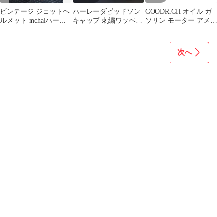
ビンテージ ジェットヘ
ハーレーダビッドソン
GOODRICH オイル ガ
ルメット mchalハーレ
キャップ 刺繍ワッペン
ソリン モーター アメリ
ー マックホール
金属バックル刻印
カン雑貨 ブリキ看板 プ
レート グッズ アメリカ
ン 雑貨 アメカジ ヴィ
次へ
ンテージ 男前インテリ
ア サインプレート アー
トパネル 壁掛け おしゃ
れな アンティーク風 ビ
ンテージ :AVSB-1028