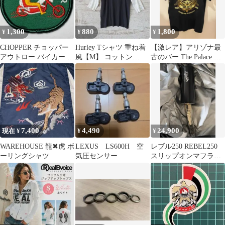
1,300
880
1,800
¥
¥
¥
CHOPPER チョッパー
Hurley Tシャツ 重ね着
【激レア】アリゾナ最
アウトロー バイカー ア
風【M】 コットン
古のバー The Palace ス
メリカン ハーレー USA
100％ 黒
カル ウエスタン Tシャ
ツ
7,400
4,490
24,900
現在 ¥
¥
¥
WAREHOUSE 龍✖︎虎 ボ
LEXUS LS600H 空
レブル250 REBEL250
ーリングシャツ
気圧センサー
スリップオンマフラ
ー Diablo Slipno