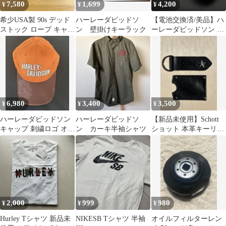
7,580
1,699
4,200
¥
¥
¥
希少USA製 90s デッド
ハーレーダビッドソ
【電池交換済/美品】ハ
ストック ロープ キャッ
ン 壁掛けキーラック
ーレーダビッドソン 懐
プ vintage バイク
中時計 スピードメータ
ー風ケース付
6,980
3,400
3,500
¥
¥
¥
ハーレーダビッドソン
ハーレーダビッドソ
【新品未使用】Schott
キャップ 刺繍ロゴ オレ
ン カーキ半袖シャツ
ショット 本革キーリン
ンジ×ブラウン
グ ＆ カードホルダー
セット
2,000
999
980
¥
¥
¥
Hurley Tシャツ 新品未
NIKESB Tシャツ 半袖
オイルフィルターレン