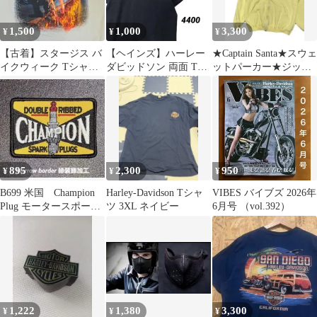
1,500
1,000
3,300
¥
¥
¥
【古着】スタージス バ
【ヘインズ】ハーレー
★Captain Santa★スウェ
イクウィーク Tシャツ
ダビッドソン 両面 Tシ
ットパーカー★ジップ
両面プリント XL ベー
ャツ 黒 Hanes L
アップ★ビッグロゴ
ジュ
★L★
895
2,300
950
¥
¥
¥
B699 米国 Champion
Harley-Davidson Tシャ
VIBES バイブズ 2026年
Plug モータースポー
ツ 3XL ネイビー
6月号 （vol.392）
ツ 刺繍ワッペン
1,222
1,380
3,300
¥
¥
¥