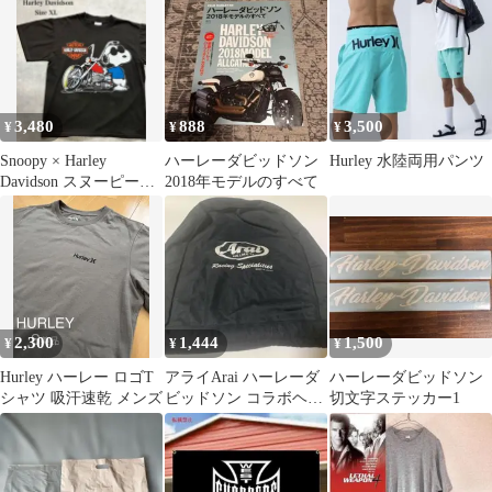
3,480
888
3,500
¥
¥
¥
Snoopy × Harley
ハーレーダビッドソン
Hurley 水陸両用パンツ
Davidson スヌーピー
2018年モデルのすべて
× ハーレー XL
2,300
1,444
1,500
¥
¥
¥
Hurley ハーレー ロゴT
アライArai ハーレーダ
ハーレーダビッドソン
シャツ 吸汗速乾 メンズ
ビッドソン コラボヘル
切文字ステッカー1
メット バッグ 収納袋