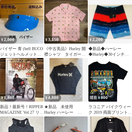
ージ キーリング キ
限定 Tシャツ M エンジ
K&N HD-1717
ーホルダー
ンプリント
2,000
3,150
2,200
¥
¥
¥
バイザー 青 (bell BUCO
《中古美品》Hurley 開
◆新品◆ハーレー
ジェットヘルメット
襟シャツ タイガー
◆Hurley◆30インチ◆
tt&co ハーレー )
柄 ピンク Sサイズ
サーフパンツ メンズ水
着☆..
1,800
4,880
800
¥
¥
現在 ¥
新品！最新号！RIPPER
★新品 未使用
ラコニア バイクウィー
MAGAZINE Vol.27 リッ
Hurley ハーレー
ク 2019 両面プリントT
パーマガジン
PHANTOM ラッシュガ
シャツ 黒 Mサイズ
ード Lサイズ