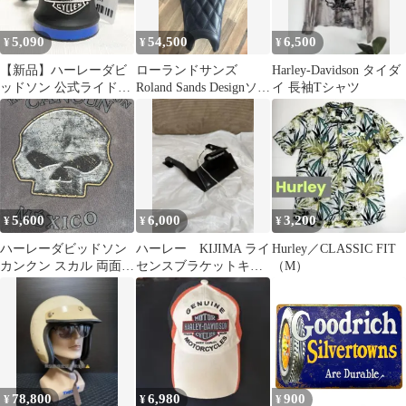
5,090
54,500
6,500
¥
¥
¥
【新品】ハーレーダビ
ローランドサンズ
Harley-Davidson タイダ
ッドソン 公式ライドベ
Roland Sands Designソロ
イ 長袖Tシャツ
ル ブラック＆ブルー デ
シート
ィーラー直輸入
5,600
6,000
3,200
¥
¥
¥
ハーレーダビッドソン
ハーレー KIJIMA ライ
Hurley／CLASSIC FIT
カンクン スカル 両面プ
センスブラケットキッ
（M）
リント スミクロ フェー
ト ナンバーステー
ド
78,800
6,980
900
¥
¥
¥