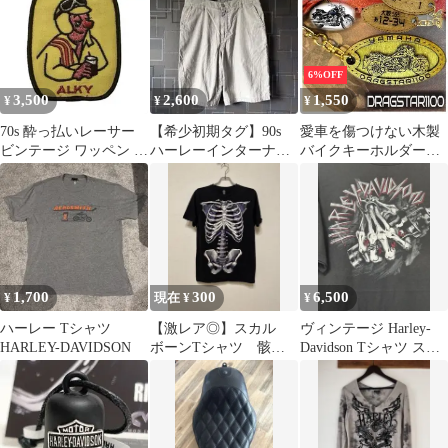
6%OFF
3,500
2,600
1,550
¥
¥
¥
70s 酔っ払いレーサー
【希少初期タグ】90s
愛車を傷つけない木製
ビンテージ ワッペン ハ
ハーレーインターナシ
バイクキーホルダー
ーレー 酒飲み のんべえ
ョナル コーデュロイシ
【名入れナンバー刻印
ビール
ョーツ 32
無料】 ヤマハ ドラッグ
スター yamaha 木製
1,700
300
6,500
¥
現在 ¥
¥
ハーレー Tシャツ
【激レア◎】スカル
ヴィンテージ Harley-
HARLEY-DAVIDSON
ボーンTシャツ 骸
Davidson Tシャツ スケ
骨 スケルトン ヴィ
ルトンハンド
ンテージ