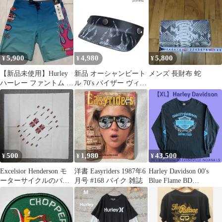
ビンテージ メタルサイ
ン インテリア : AVSB-
1461
5,900
4,980
5,800
¥
¥
¥
【新品未使用】Hurley
新品 オーシャンビート
メンズ 長財布 蛇
ハーレー ファントム サ
ル 70's バイザー ヴィン
ーフショーツ 28
テージ加工 ハンドペイ
ント
500
1,980
43,500
¥
¥
¥
Excelsior Henderson モ
洋書 Easyriders 1987年6
Harley Davidson 00's
ーターサイクルのバン
月号 #168 バイク 雑誌
Blue Flame BD
ダナ
EVANSVILLE
INOIANA LS Black XL