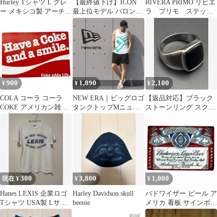
Hurley Tシャツ L グレ
【最終値下げ】ICON
RIVERA PRIMO リビエ
ー メキシコ製 アーチロ
最上位モデル バロング
ラ プリモ ステッカ
ゴ サーフ 古着 半袖
【売れなかったら消し
ー ハーレー ベルト
ます】
ドライブ
900
1,890
2,100
¥
¥
¥
COLA コーラ コーラ
NEW ERA｜ビッグロゴ
【返品対応】ブラック
COKE アメリカン雑貨
タンクトップMニュー
ストーンリング スクエ
ブリキ看板 アメリカ雑
エラノースリーブ
アリング ヴィンテージ
貨 アメカジ ヴィンテー
風 メキシカン
ジ サインプレート サイ
ンボード おしゃれな ア
ンティーク風 ビンテー
ジ ガレージ レストラン
カフェ ハンバーガーシ
300
3,800
1,000
現在 ¥
¥
¥
ョップ キッチン
:AVSB-889
Hanes LEXIS 企業ロゴ
Harley Davidson skull
バドワイザー ビール ア
Tシャツ USA製 Lサイ
beenie
メリカ 看板 サインボー
ズ
ド ブリキ看板 レトロ