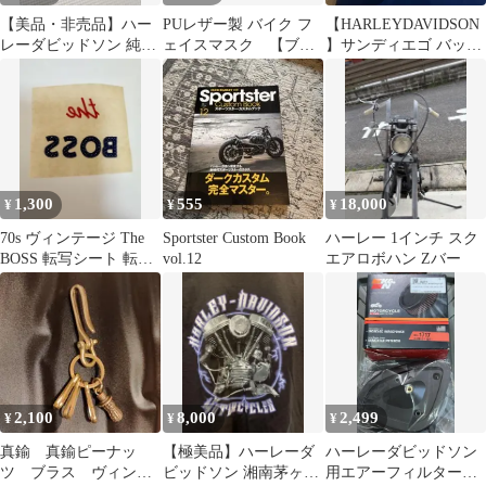
【美品・非売品】ハー
PUレザー製 バイク フ
【HARLEYDAVIDSON
レーダビッドソン 純正
ェイスマスク 【ブラ
】サンディエゴ バック
キーケース 小物入れ エ
ック】
プリント ハーレーT 青
ンブレム型
系
1,300
555
18,000
¥
¥
¥
70s ヴィンテージ The
Sportster Custom Book
ハーレー 1インチ スク
BOSS 転写シート 転写
vol.12
エアロボハン Zバー
紙
2,100
8,000
2,499
¥
¥
¥
真鍮 真鍮ピーナッ
【極美品】ハーレーダ
ハーレーダビッドソン
ツ ブラス ヴィンテ
ビッドソン 湘南茅ヶ崎
用エアーフィルター