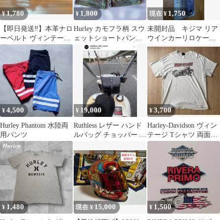
1,780
1,800
1,750
¥
¥
現在 ¥
【即日発送‼️】本革ナロ
Hurley カモフラ柄 スウ
未開封品 キジマ リア
ーベルト ヴィンテージ
ェットショートパンツ
ウインカーリロケーシ
アンティーク調 アメカ
M 送料無料
ョンKIT XL883 1200
ジ バイク
4,500
19,000
3,700
¥
¥
¥
Hurley Phantom 水陸両
Ruthless レザー ハンド
Harley-Davidson ヴィン
用パンツ
ルバッグ チョッパー パ
テージ Tシャツ 両面プ
ン ナックル
リント2006
1,480
15,000
1,500
¥
現在 ¥
¥