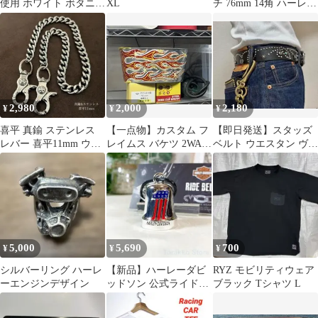
使用 ホワイト ボタニカ
XL
チ 76mm 14角 ハーレー
ルロゴ S 送料無料
オイル交換 エボスポ
2,980
2,000
2,180
¥
¥
¥
喜平 真鍮 ステンレス
【一点物】カスタム フ
【即日発送】スタッズ
レバー 喜平11mm ウォ
レイムス バケツ 2WAY
ベルト ウエスタン ヴィ
レットチェーン シルバ
ピンストライプ ガレー
ンテージ アメカジ バイ
ー
ジ
ク y2k
5,000
5,690
700
¥
¥
¥
シルバーリング ハーレ
【新品】ハーレーダビ
RYZ モビリティウェア
ーエンジンデザイン
ッドソン 公式ライドベ
ブラック Tシャツ L
ル No1アメリカンフラ
ッグ