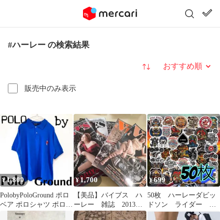
#ハーレー の検索結果
並び替え
販売中のみ表示
1,800
1,700
699
¥
¥
¥
PolobyPoloGround ポロ
【美品】バイブス ハ
50枚 ハーレーダビッ
ベア ポロシャツ ポログ
ーレー 雑誌 2013
ドソン ライダー バ
ラウンド 入手困難
年 5冊まとめ売り
イク 防水ステッカー