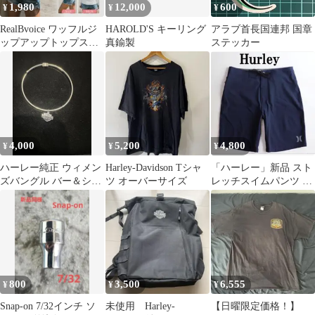
1,980
12,000
600
¥
¥
¥
RealBvoice ワッフルジ
HAROLD'S キーリング
アラブ首長国連邦 国章
ップアップトップス《S
真鍮製
ステッカー
ホワイト》リアルビー
ボイス
4,000
5,200
4,800
¥
¥
¥
ハーレー純正 ウィメン
Harley-Davidson Tシャ
「ハーレー」新品 スト
ズバングル バー＆シー
ツ オーバーサイズ
レッチスイムパンツ サ
ルドダングルブレスレ
ーフパンツ 水着
ット シルバー
30(W81)
800
3,500
6,555
¥
¥
¥
Snap-on 7/32インチ ソ
未使用 Harley-
【日曜限定価格！】