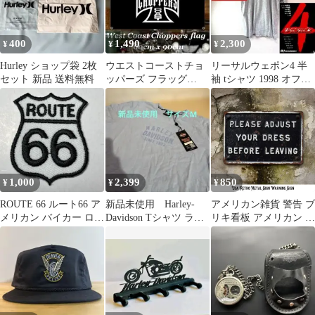
400
1,490
2,300
¥
¥
¥
Hurley ショップ袋 2枚
ウエストコーストチョ
リーサルウェポン4 半
セット 新品 送料無料
ッパーズ フラッグ
袖 tシャツ 1998 オフィ
60x90 タペストリー ハ
シャル ムービー 映画
ーレー
希少
1,000
2,399
850
¥
¥
¥
ROUTE 66 ルート66 ア
新品未使用 Harley-
アメリカン雑貨 警告 ブ
メリカン バイカー ロッ
Davidson Tシャツ ライ
リキ看板 アメリカン 雑
クンロール ハーレー
トブルー Mサイズ
貨 アメカジ ヴィンテー
ジ 男前インテリア サイ
ンプレート サインボー
ド 壁掛け おしゃれな
アンティーク風 ビンテ
ージ ガレージ :AVSB-
1272