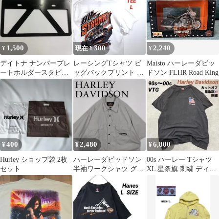
1,500
300
2,240
¥
現在 ¥
¥
デイトナ ナンバープレ
レーシングTシャツ ビ
Maisto ハーレーダビッ
ートホルダースタビラ
ッグバックプリント ホ
ドソン FLHR Road King
イザー ブラック
ワイト Y2K ストリート
99678
古着 L
400
2,480
6,800
¥
¥
¥
Hurley ショップ袋 2枚
ハーレーダビッドソン
00s ハーレー Tシャツ
セット
半袖ワークシャツ グレ
XL 星条旗 刺繍 ディー
ー XL
ラー カットオフ スミク
ロ