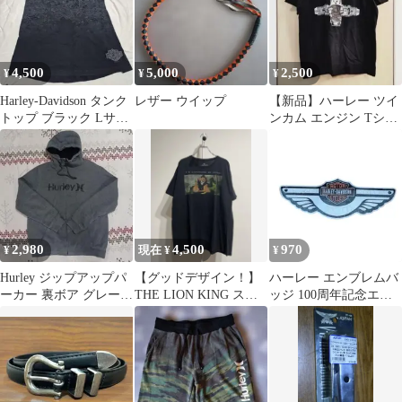
4,500
5,000
2,500
¥
¥
¥
Harley-Davidson タンク
レザー ウイップ
【新品】ハーレー ツイ
トップ ブラック Lサイ
ンカム エンジン Tシャ
ズ
ツ Mサイズ ブラック
綿100%
2,980
4,500
970
¥
現在 ¥
¥
Hurley ジップアップパ
【グッドデザイン！】
ハーレー エンブレムバ
ーカー 裏ボア グレー L
THE LION KING スカ
ッジ 100周年記念エデ
サイズ
ー Tシャツ 希少
ィション