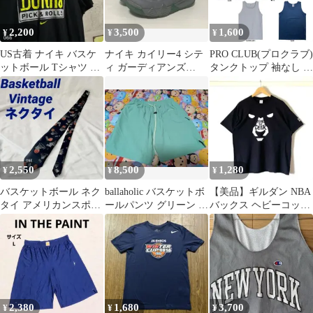
2,200
3,500
1,600
¥
¥
¥
US古着 ナイキ バスケ
ナイキ カイリー4 シテ
PRO CLUB(プロクラブ)
ットボール Tシャツ ス
ィ ガーディアンズ
タンクトップ 袖なし 無
ラムダンクス 黒 L 希少
27.5cm 943806-001
地 コットン ヘビーウェ
イト 6オンス シンプル
カジュアル メンズ
HEAVY WEIGHT 111
2,550
8,500
1,280
¥
¥
¥
バスケットボール ネク
ballaholic バスケットボ
【美品】ギルダン NBA
タイ アメリカンスポー
ールパンツ グリーン L
バックス ヘビーコット
ツ ヴィンテージ
サイズ
ン Tシャツ 黒 XL バス
ケ
2,380
1,680
3,700
¥
¥
¥