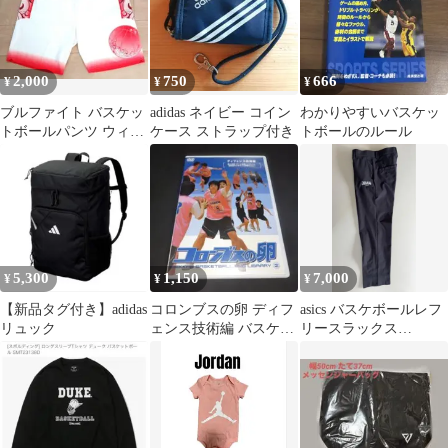
2,000
750
666
¥
¥
¥
ブルファイト バスケッ
adidas ネイビー コイン
わかりやすいバスケッ
トボールパンツ ウィメ
ケース ストラップ付き
トボールのルール
ンズ Ｍサイズ
5,300
1,150
7,000
¥
¥
¥
【新品タグ付き】adidas
コロンブスの卵 ディフ
asics バスケボールレフ
リュック
ェンス技術編 バスケッ
リースラックス
トボール指導用DVD
2063A381 W82