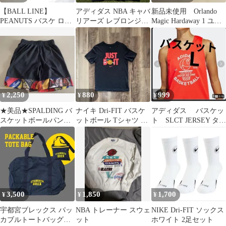
【BALL LINE】
アディダス NBA キャバ
新品未使用 Orlando
PEANUTS バスケ ロン
リアーズ レブロンジェ
Magic Hardaway 1 ユニ
T 2枚セット 紺 緑 M S
ームズ 23 Tシャツ 紺 S
フォーム
2,250
880
999
¥
¥
¥
★美品★SPALDING バ
ナイキ Dri-FIT バスケ
アディダス バスケッ
スケットボールパンツ
ットボール Tシャツ メ
ト SLCT JERSEY タン
ブラック XL ハーフパ
ンズ S黒 半袖 ブラ
ク レディース値下げ
ンツ
ック
不可
3,500
1,850
1,700
¥
¥
¥
宇都宮ブレックス パッ
NBA トレーナー スウェ
NIKE Dri-FIT ソックス
カブルトートバッグ
ット
ホワイト 2足セット