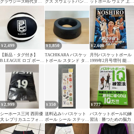
グラウジーズ時代タオ
クス スウェットパンツ
ットボール ウェア 上下
ル
裾ボタン バスケットボ
セット 黒
ール 紺 L
2,499
1,850
2,600
¥
¥
¥
【新品・タグ付き】
TACHIKARA バスケッ
月刊バスケットボール
B.LEAGUE ロゴ ボール
トボール スタンド タチ
1999年2月号増刊 能代
型クッション
カラ
工業高校
2,999
350
777
¥
¥
¥
シーホース三河 西田優
送料込み✨バスケット
バスケットボールIQ練
大 レプリカユニフォー
ボール シール ステッカ
習法 : 勝つための脳力
ム
ー スポーツ