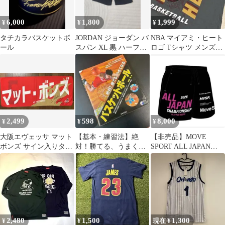
6,000
1,800
1,999
¥
¥
¥
タチカラバスケットボ
JORDAN ジョーダン バ
NBA マイアミ・ヒート
ール
スパン XL 黒 ハーフパ
ロゴ Tシャツ メンズXL
ンツ
バスケット グレー 送料
込
2,499
598
8,000
¥
¥
¥
大阪エヴェッサ マット
【基本・練習法】絶
【非売品】MOVE
ボンズ サイン入りタオ
対！勝てる、うまくな
SPORT ALL JAPAN
ル 未使用
るバスケットボール
2026 パンツ
2,480
1,500
1,300
¥
¥
現在 ¥