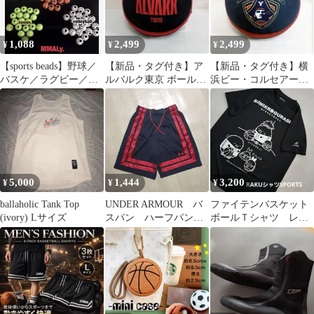
1,088
2,499
2,499
¥
¥
¥
【sports beads】野球／
【新品・タグ付き】ア
【新品・タグ付き】横
バスケ／ラグビー／テ
ルバルク東京 ボール型
浜ビー・コルセアーズ
ニス／バレー
クッション B.LEAGUE
ボール型クッション
B.LEAGUE
5,000
1,444
3,200
¥
¥
¥
ballaholic Tank Top
UNDER ARMOUR バ
ファイテンバスケット
(ivory) Lサイズ
スパン ハーフパン
ボールＴシャツ レデ
ツ バスケットボー
ィースジュニアSサイズ
ル
ブラック