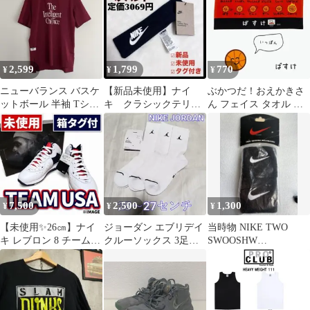
2,599
1,799
770
¥
¥
¥
ニューバランス バスケ
【新品未使用】ナイ
ぶかつだ！おえかきさ
ットボール 半袖 Tシャ
キ クラシックテリー
ん フェイス タオル 【⠀
ツ S ワインレッド 赤
ヘッドバンド 黒
バスケットボール⠀】
メッシュ
NIKE ヘアバンド ⑨
7,500
2,500
1,300
¥
¥
¥
【未使用✨️26㎝】ナイ
ジョーダン エブリデイ
当時物 NIKE TWO
キ レブロン 8 チーム
クルーソックス 3足セ
SWOOSHW
USA ホワイト 入手困難
ット 25-27センチ
RISTBANDS ブラッ
レア
934
ク ナイキ