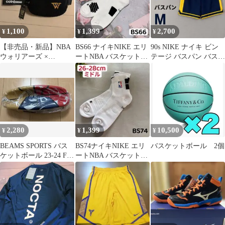
1,100
1,399
2,700
¥
¥
¥
【非売品・新品】NBA
BS66 ナイキNIKE エリ
90s NIKE ナイキ ビン
ウォリアーズ ×
ートNBA バスケットボ
テージ バスパン バスケ
Coinbase ボア ウエスト
ールソックスLサイズ
ットパンツ M
ポーチ
2,280
1,399
10,500
¥
¥
¥
BEAMS SPORTS バス
BS74ナイキNIKE エリ
バスケットボール 2個
ケットボール 23-24 FC
ートNBA バスケットボ
特典 非売品
ールソックスLサイズ