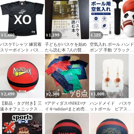
用
のポイント50
1,400
1,199
389
¥
¥
¥
バスケTシャツ 練習着
子どもがバスケを始め
空気入れ ボール ハンド
スリーポイント バスケ
たら読む本 7人の賢者
ポンプ 手動 ブラック
ットボール Tシャツ 黒
に聞いた50の習慣
空気針 サッカー バスケ
XO
バレー
2,499
2,300
1,000
¥
¥
¥
【新品・タグ付き】三
◽️アディダス◽️NIKE◽️ナ
ハンドメイド バスケ
遠ネオフェニックス ボ
イキ◽️adidas◽️まとめ売り
ットボール ピアス
ール型クッション
◽️6点◽️スポーツウェア◽️
スポーツ バスケ ラ
B.LEAGUE
インストーン