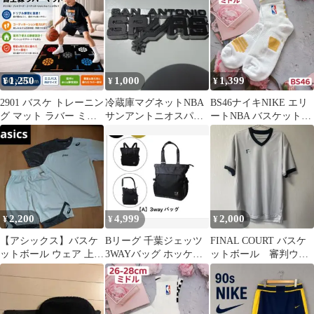
1,250
1,000
1,399
¥
¥
¥
2901 バスケ トレーニン
冷蔵庫マグネットNBA
BS46ナイキNIKE エリ
グ マット ラバー ミニ
サンアントニオスパー
ートNBA バスケットボ
バス 室内 静音 ドリブ
ズ
ールソックスLサイズ
ル
2,200
4,999
2,000
¥
¥
¥
​【アシックス】バスケ
Bリーグ 千葉ジェッツ
FINAL COURT バスケ
ットボール ウェア 上下
3WAYバッグ ホッケー
ットボール 審判ウェ
セット
シャツ
ア