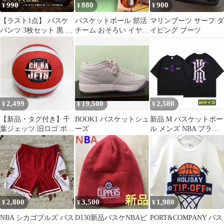
990
880
900
¥
¥
¥
【ラスト1点】 バスケ
バスケットボール 部活
マリンブーツ サーフ ダ
パンツ 3枚セット 黒 L
チーム おそろい イヤホ
イビング ブーツ
ハーフパンツ スポーツ
ン入れ ミニケース カラ
ビナ
2,499
19,500
2,580
¥
¥
¥
【新品・タグ付き】千
BOOK1 バスケットシュ
新品 M バスケットボー
葉ジェッツ 旧ロゴ ボー
ーズ
ル メンズ NBA ブラッ
ル型クッション
ク 黒 半袖 カイリー
B.LEAGUE
2,800
3,500
1,980
¥
¥
¥
NBA シカゴブルズ バス
D130新品バスケNBAビ
PORT&COMPANY バス