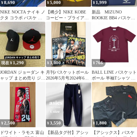
8,690
5,000
1,999
¥
¥
¥
NIKE NOCTA ナイキ ノ
【稀少】NIKE KOBE
新品 MIZUNO
クタ コラボ バスケ レ
コービー・ブライアン
ROOKIE BB4 バスケッ
イヤー ロンティー
ト バスパン レイカーズ
トボールシューズ24㎝
カラー
ジュニア
1,290
3,000
766
現在 ¥
¥
¥
JORDAN ジョーダン キ
月刊バスケットボール
BALL LINE バスケット
ャップ まとめ売り ジャ
2026年5月号2024年6月
ボール 半袖Tシャツ S
ンプマン バスケットボ
号BREXメモリーズ3冊
バーガンディ
ール
セット
2,500
3,550
1,800
¥
¥
¥
ドワイト・ラモス 富山
【新品タグ付】アシッ
​【アシックス】バスケ