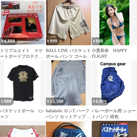
（BREXカレッジロ
ゴ）
4,888
999
888
¥
¥
¥
トリプルエイト スケ
BALL LINE バスケット
小貫莉奈 HAPPY
ートボードプロテクタ
ボール パンツ ゴールド
FLIGHT
ー3点 手首 肘 膝
ボールライン
パッド スケボー
880
12,500
6,000
¥
¥
¥
バスケットボール tシ
ballaholic ロンT ハーフ
バレーボール用 ショー
ャツ
パンツ セットアップ 水
トパンツ 紺色
色 M/L