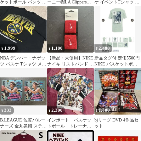
ケットボール パンツ 古
ーニー帽LA Clippersロ
ケ イベントTシャツ M
着
サンゼルスクリッバー
白 古着
ズ
1,999
1,180
2,480
¥
¥
¥
NBA デンバー・ナゲッ
【新品・未使用】NIKE
新品タグ付 定価5500円
ツ バスケ Tシャツ メン
ナイキ リストバンド レ
NIKE バスケットボー
ズL ブラック 古着 送料
ッド 2個セット
ル Tシャツ ミントグリ
込み
ーン
333
2,300
1,800
¥
¥
¥
B.LEAGUE 佐賀バルー
インポート バスケッ
bjリーグ DVD 4作品セ
ナーズ 金丸晃輔 ステッ
トボール トレーナ
ット
カー 2枚セット
ー NBA 総柄 L 海
外 バスケ