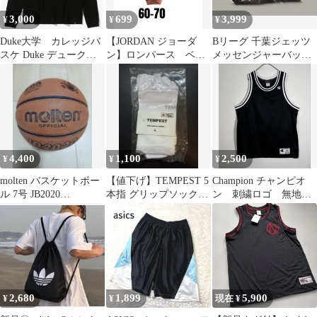
3,000
699
3,999
¥
¥
¥
Duke大学 カレッジバ
【JORDAN ジョーダ
Bリーグ 千葉ジェッツ
スケ Duke デューク
ン】ロンパース ベビ
メッセンジャーバッグ
basketball バスケ
ー バスケ 0-6m 60-
（おまけ：スマホショ
70
ルダーバッグ）
4,400
1,100
2,500
¥
¥
¥
​molten バスケットボー
【値下げ】TEMPEST 5
Champion チャンピオ
ル 7号 JB2020
本指 グリップソックス
ン 刺繍ロゴ 無地
MT85GWW JBA
ホワイト L
リブライン バスケ
し
2,680
1,899
5,900
¥
¥
現在 ¥