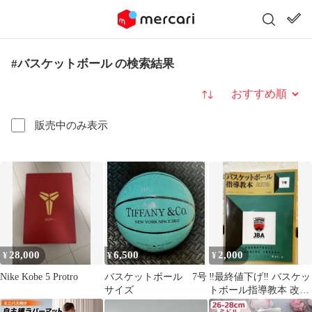
#バスケットボール の検索結果
並び替え
販売中のみ表示
28,000
6,500
2,000
¥
¥
¥
Nike Kobe 5 Protro
バスケットボール 7号
‼️最終値下げ‼️ バスケッ
サイズ
トボール指導教本 改訂
版 【下巻】