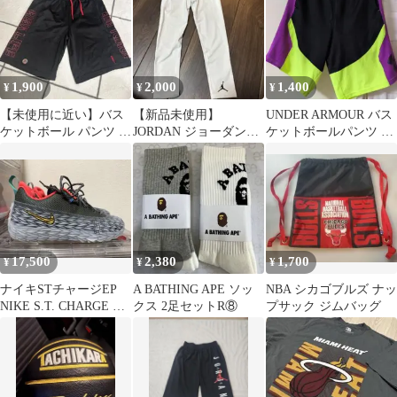
1,900
2,000
1,400
¥
¥
¥
【未使用に近い】バス
【新品未使用】
UNDER ARMOUR バス
ケットボール パンツ ブ
JORDAN ジョーダン
ケットボールパンツ ブ
ラック
3/4 コンプレッションタ
ラック パープル
イツ
17,500
2,380
1,700
¥
¥
¥
ナイキSTチャージEP
A BATHING APE ソッ
NBA シカゴブルズ ナッ
NIKE S.T. CHARGE EP
クス 2足セットR⑧
プサック ジムバッグ
28.5