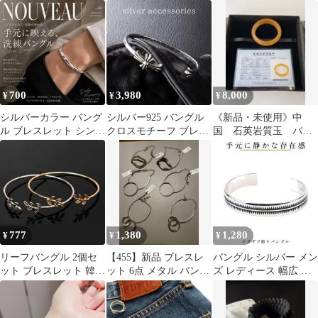
ック シルバー925
イズ 925刻印
リーサイズ
700
3,980
8,000
¥
¥
¥
シルバーカラー バング
シルバー925 バングル
《新品・未使用》中
ル ブレスレット シンプ
クロスモチーフ ブレス
国 石英岩質玉 バン
ル レディース フリーサ
レット 925刻印 #110
グル 保証書付
イズ
777
1,380
1,280
¥
¥
¥
リーフバングル 2個セ
【455】新品 ブレスレ
バングル シルバー メン
ット ブレスレット 韓国
ット 6点 メタル バング
ズ レディース 幅広 ジ
風 メンズ レディース
ル ニュアンスモチーフ
グザグ 彫り 腕輪 サイ
シンプル
ズ調整