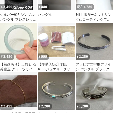
3,400
880
780
¥
¥
現在 ¥
シルバー925 シンプル
バングル
J411-18ガーネットリン
バングル ブレスレット
グsvコーティングフリ
ユニセックス ヴィンテ
ーサイズ
ージ
2,450
999
2,280
¥
¥
¥
【着画あり】天然石 石
【即購入OK】THE
アラビア文字風デザイ
英岩玉 クォーツサイト
KISSジュエリークリー
ン バングル ブラック
バングル ブルー
ンキット送料無料
メンズ レディース
54.5mm
2,499
2,280
1,280
¥
¥
¥