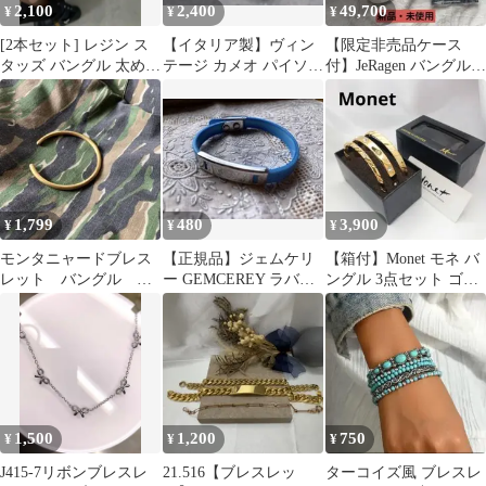
2,100
2,400
49,700
¥
¥
¥
[2本セット] レジン ス
【イタリア製】ヴィン
【限定非売品ケース
タッズ バングル 太め
テージ カメオ パイソン
付】JeRagen バングル S
Y2K 韓国風
柄 バングル ブレスレッ
サイズ おまけ付
ト 31g
1,799
480
3,900
¥
¥
¥
モンタニャードブレス
【正規品】ジェムケリ
【箱付】Monet モネ バ
レット バングル メ
ー GEMCEREY ラバー
ングル 3点セット ゴー
ンズ ミリタリー ベ
ブレスレット ブルー シ
ルドカラー ビンテージ
トナム戦争 レプリカ
ルバー
1,500
1,200
750
¥
¥
¥
J415-7リボンブレスレ
21.516【ブレスレッ
ターコイズ風 ブレスレ