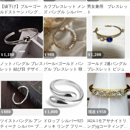
【値下げ】ブルーゴー
カフブレスレット メン
男女兼用 ブレスレッ
ルドストーン バングル
ズ バングル シルバー
ト
♡満天の星空♡
編み込み 太め 新品 未
使用
1,180
980
1,200
¥
¥
¥
​ノット バングル ブレス
パール×ゴールド バン
ゴールド 2連バングル
レット 結び目 デザイン
グル ブレスレット 韓国
ブレスレット ビジュー
メンズ レディース
大人可愛い
ブルー クリアストーン
880
1,000
950
¥
¥
現在 ¥
ツイストバングル アン
ドロップ シルバー925
J424-1モアサナイトリ
ティーク シルバー ブラ
メッキ リング フリーサ
ングygコーティングフ