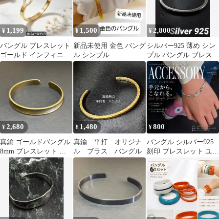
1,199
1,500
2,800
¥
¥
¥
バングル ブレスレット
新品未使用 金色 バング
シルバー925 薄め シン
ゴールド インフィニテ
ル シンプル
プル バングル ブレスレ
22時までタイムセール
ット ヴィンテージ 男女
兼用
2,680
1,480
800
¥
¥
¥
真鍮 ゴールドバングル
真鍮 平打 オリジナ
バングル シルバー925
8mm ブレスレット メ
ル ブラス バングル
刻印 ブレスレット ユニ
ンズ レディース
セックス フック シンプ
ル