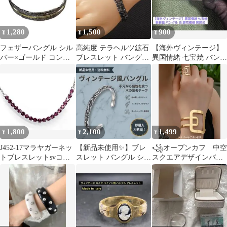
1,280
1,500
900
¥
¥
¥
フェザーバングル シル
​高純度 テラヘルツ鉱石
【海外ヴィンテージ】
バー×ゴールド コンビ
ブレスレット バングル
異国情緒 七宝焼 バング
Y2K ストリートファッ
風 16cm 健康 美容
ル 景泰藍 ホワイト唐花
ション
模様 開閉式
1,800
2,100
1,499
¥
¥
¥
J452-17マラヤガーネッ
【新品未使用✨️】ブレ
꧁オープンカフ 中空
トブレスレットsvコー
スレット バングル シル
スクエアデザインバン
ティング
バー シンプル アメカジ
グルとリングのセット
s925
꧂ ゴールド