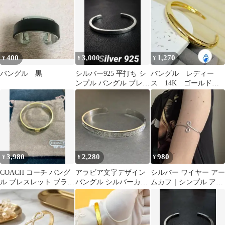
細身
400
3,000
1,270
¥
¥
¥
バングル 黒
シルバー925 平打ち シ
バングル レディー
ンプル バングル ブレス
ス 14K ゴールド
レット ヴィンテージ 男
メッキブレスレット
女兼用
ストリート アメカジ
3,980
2,280
980
¥
¥
¥
COACH コーチ バング
アラビア文字デザイン
シルバー ワイヤー アー
ル ブレスレット ブラッ
バングル シルバーカラ
ムカフ｜シンプル アー
ク×ゴールド シグネチ
ー メンズ レディース
トジュエリー バングル
ャー柄