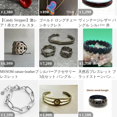
2,380
890
1,299
¥
¥
¥
【Candy Stripper】激レ
ゴールド ロングチェー
ヴィンテージレザー バ
ア！赤エナメル スタッ
ンネックレス
ングル シルバー 赤
ズ付き ブレスレット
6,999
7,200
1,750
¥
¥
¥
MSNOM rattan×leatherブ
シルバーアクセサリー
天然石ブレスレット ブ
レスレット
3点セット バングル リ
ラッドストーンバング
ング
ルNO1382
1,599
1,000
1,100
¥
¥
¥