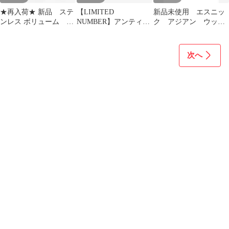
★再入荷★ 新品 ステ
【LIMITED
新品未使用 エスニッ
ンレス ボリューム 楕
NUMBER】アンティー
ク アジアン ウッド
円チェーン ブレスレ
ク バングル（ゴール
バングル ハンドメイ
ット
ド）ニッケルフリー
ド ブラウン
次へ