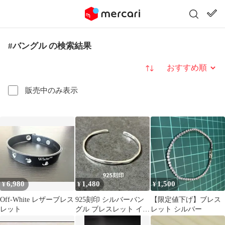
#バングル の検索結果
並び替え
販売中のみ表示
6,980
1,480
1,500
¥
¥
¥
Off-White レザーブレス
925刻印 シルバーバン
【限定値下げ】ブレス
レット
グル ブレスレット イン
レット シルバー
ディアン ヴィンテージ