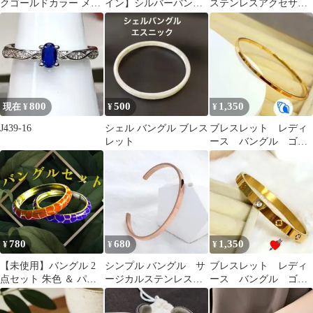
クゴールドカラー メン
イン】シルバーバング
ステンレスアクセサリ
ズ レディース
ル
ー 5点セット リング ネ
ックレス
800
500
1,350
現在 ¥
¥
¥
J439-16
シェル バングル ブレス
ブレスレット レディ
レット
ース バングル ゴー
ルド細め ステンレス
304 ブランド 夏
780
680
1,350
¥
¥
¥
【未使用】バングル 2
シンプル バングル サ
ブレスレット レディ
点セット 朱色 ＆ パー
ージカルステンレス
ース バングル ゴー
プル 紫 ヴィンテージ
ゴールド シルバー
ルドヴィンテージ ス
ローズゴールド
トリート ブランド