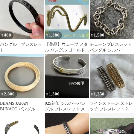
925
400
1,380
1,500
¥
¥
¥
バングル ブレスレッ
【美品】ウェーブ メタ
チェーンブレスレット
ト
ル バングル ゴールド
バングル シルバー
ブレスレット シンプル
2,800
1,300
1,250
¥
¥
¥
BEAMS JAPAN
925刻印 シルバーバン
ラインストーン ストレ
BUNACO バングル ク
グル ブレスレット メキ
ッチ ブレスレット 2本
ラシック ブナコ 木
シカン インディアン 太
セット
陽