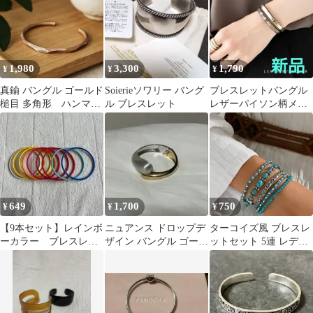
1,980
3,300
1,790
¥
¥
¥
真鍮 バングル ゴールド
Soierieソワリー バング
ブレスレットバングル
槌目 多角形 ハンマー
ル ブレスレット
レザーパイソン柄メタ
加工 ブレスレット メン
ルバー 2連ゴールドk18
ズ
コーティング
649
1,700
750
¥
¥
¥
【9本セット】レインボ
ニュアンス ドロップデ
ターコイズ風 ブレスレ
ーカラー ブレスレッ
ザイン バングル ゴール
ットセット 5連 レディ
ト カラフル 重ね付
ド×シルバー
ース ボヘミアン シルバ
け
ー