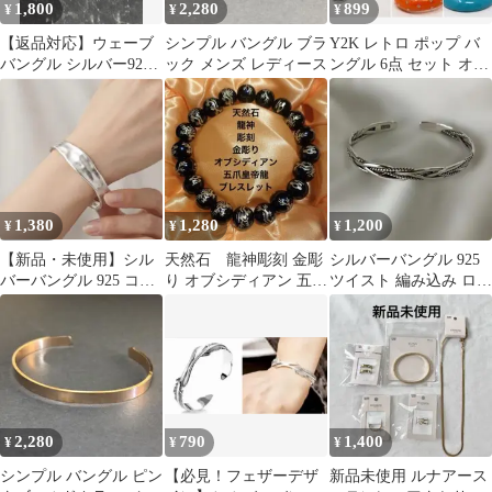
1,800
2,280
899
¥
¥
¥
【返品対応】ウェーブ
シンプル バングル ブラ
Y2K レトロ ポップ バ
バングル シルバー925
ック メンズ レディース
ングル 6点 セット オレ
メキシカン バングル
ンジ 水色 白 ヴィンテ
ヴィンテージ
ージ
1,380
1,280
1,200
¥
¥
¥
【新品・未使用】シル
天然石 龍神彫刻 金彫
シルバーバングル 925
バーバングル 925 コー
り オブシディアン 五爪
ツイスト 編み込み ロー
ティング ブレスレット
皇帝龍 ブレスレット
プ柄 男女兼用 フリーサ
イズ
2,280
790
1,400
¥
¥
¥
シンプル バングル ピン
【必見！フェザーデザ
新品未使用 ルナアース