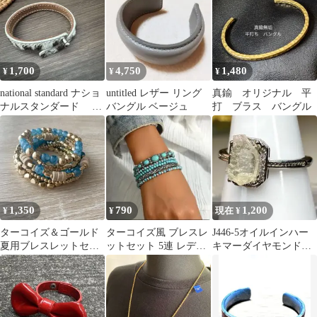
1,700
4,750
1,480
¥
¥
¥
national standard ナショ
untitled レザー リング
真鍮 オリジナル 平
ナルスタンダード ハ
バングル ベージュ
打 ブラス バングル
ラコ バングル
1,350
790
1,200
¥
¥
現在 ¥
ターコイズ＆ゴールド
ターコイズ風 ブレスレ
J446-5オイルインハー
夏用ブレスレットセッ
ットセット 5連 レディ
キマーダイヤモンド原
ト
ース ボヘミアン シルバ
石リングsvコーティン
ー
グ