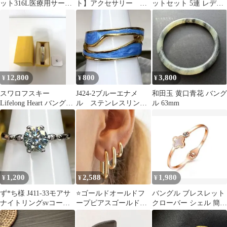
ット316L医療用サージ
ト】アクセサリー ヴ
ットセット 5連 レディ
カルステンレス
ィンテージ
ース ボヘミアン
12,800
800
3,800
¥
¥
¥
スワロフスキー
J424-2ブルーエナメ
和田玉 黄口青花 バング
Lifelong Heart バングル
ル ステンレスリン
ル 63mm
ハート 5516544
グ フリーサイズ
1,200
2,588
1,980
¥
¥
¥
ず*ち様 J411-33モアサ
⭐️ゴールドオールドフ
バングル ブレスレット
ナイトリングsvコーテ
ープピアスゴールド両
クローバー シェル 簡単
ィングフリーサイズ
耳セット⭐️
装着 ピンクゴールド 白
蝶貝