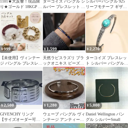
1101★大反響！現品限
ターコイズ バングル シ
シルバーバングル 925
り★ゴールド 18KGP ブ
ルバー ブレスレット メ
リーフモチーフ ギザギ
レスレット 極細 男女兼
ンズ レディース
ザ柄 ブレスレット フリ
用
ーサイズ
999
1,599
2,270
¥
¥
¥
【未使用】ヴィンテー
天然ラピスラズリ ブラ
ターコイズ ブレスレッ
ジ バングル ブレスレッ
ックオニキス ビーズブ
ト シルバー バングル
ト 3点セット レトロ ゴ
レスレット メンズ ユニ
レディース メンズ
ールド
セックス
2,500
1,280
5,000
¥
¥
¥
GIVENCHY リング
ウェーブ バングル ヴィ
Daniel Wellington バン
【サイズオーダー可
ンテージ アンティーク
グル シルバーSmall
能・1号〜35号】
メキシカン シルバー