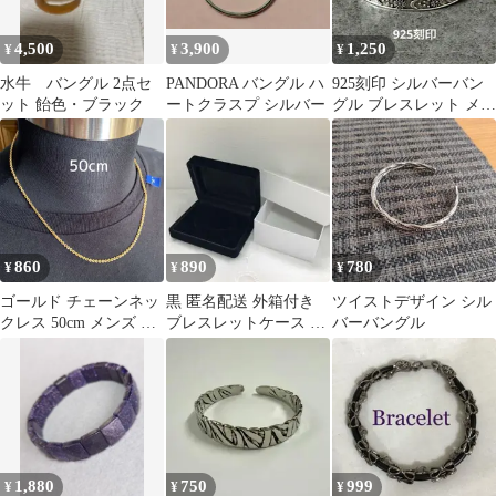
4,500
3,900
1,250
¥
¥
¥
水牛 バングル 2点セ
PANDORA バングル ハ
925刻印 シルバーバン
ット 飴色・ブラック
ートクラスプ シルバー
グル ブレスレット メキ
シカン インディアン ナ
バホ
860
890
780
¥
¥
¥
ゴールド チェーンネッ
黒 匿名配送 外箱付き
ツイストデザイン シル
クレス 50cm メンズ ネ
ブレスレットケース バ
バーバングル
ックレス アクセサリー
ングルケース
1,880
750
999
¥
¥
¥