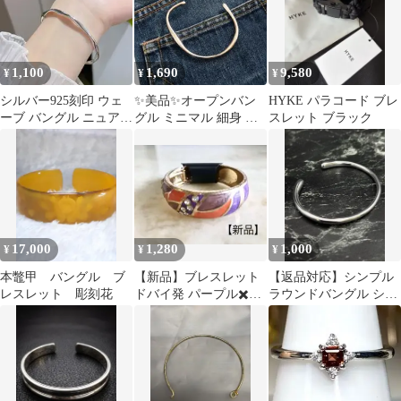
1,100
1,690
9,580
¥
¥
¥
シルバー925刻印 ウェ
✨美品✨オープンバン
HYKE パラコード ブレ
ーブ バングル ニュアン
グル ミニマル 細身 カ
スレット ブラック
ス ナミナミ ブレスレッ
フブレスレット メン
ト
ズ レディース
17,000
1,280
1,000
¥
¥
¥
本鼈甲 バングル ブ
【新品】ブレスレット
【返品対応】シンプル
レスレット 彫刻花
ドバイ発 パープル✖️オ
ラウンドバングル シル
レンジ
バー メンズ レディー
ス アクセサリー