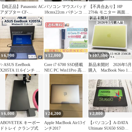
【純正品】Panasonic AC
パソコン マウスパッド
【不具合あり】HP
アダプター CF-
18cmx22cm パチンコ パ
27f4k モニター 画面ち
AA6412C M2
チスロ グッズ ..
らつき フリッカー現象
6,900
12,000
107,500
¥
¥
¥
✨ASUS EeeBook
Core i7 6700 SSD搭載
新品未開封 2026年5月
X205TA 11.6インチ 訳
NEC PC Win11Pro 高速
購入 MacBook Neo 13
あり品
動作
8GB 256GB
6,000
24,200
2,800
¥
¥
¥
ABOVETEK キーボー
Apple MacBook Air13イ
【パソコン】A-DATA
ドトレイ クランプ式
ンチ2017
Ultimate SU650 SSD