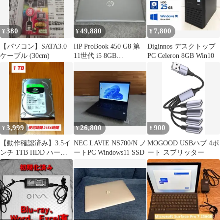
380
49,880
7,800
¥
¥
¥
【パソコン】SATA3.0
HP ProBook 450 G8 第
Diginnos デスクトップ
ケーブル (30cm)
11世代 i5 8GB
PC Celeron 8GB Win10
SSD128GB
3,999
26,800
900
¥
¥
¥
【動作確認済み】3.5イ
NEC LAVIE NS700/N ノ
MOGOOD USBハブ 4ポ
ンチ 1TB HDD ハード
ートPC Windows11 SSD
ート スプリッター
ディスク 高速モデル