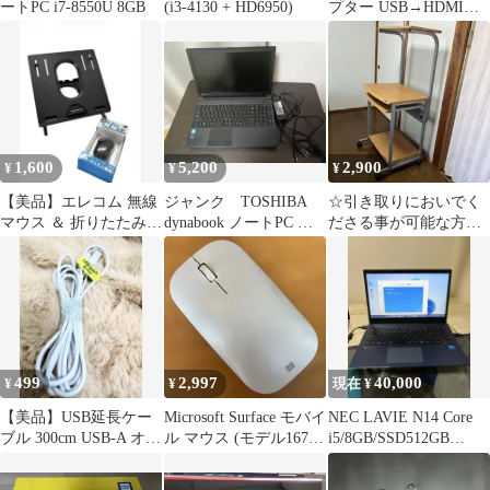
ートPC i7-8550U 8GB
(i3-4130 + HD6950)
プター USB→HDMI
1080P 説明書付き
1,600
5,200
2,900
¥
¥
¥
【美品】エレコム 無線
ジャンク TOSHIBA
☆引き取りにおいでく
マウス ＆ 折りたたみ式
dynabook ノートPC 本
ださる事が可能な方専
ノートPCスタンド 2点
体
用☆キャスター付き パ
セット
ソコンデスク
499
2,997
40,000
¥
¥
現在 ¥
【美品】USB延長ケー
Microsoft Surface モバイ
NEC LAVIE N14 Core
ブル 300cm USB-A オ
ル マウス (モデル1679)
i5/8GB/SSD512GB
ス-メス
グレー
Win11