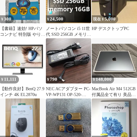
300
24,500
5,000
¥
¥
現在 ¥
【書籍】速効! HPパソ
ノートパソコン i5 11世
HP デスクトップPC
コンナビ 特別版 やりた
代 SSD 256GB メモリー
いことを素早くナビゲ
16GB オフィス
ート!
11,111
790
148,000
¥
¥
¥
【動作良好】BenQ 27.9
NEC ACアダプター PC-
MacBook Air M4 512GB
インチ 4K EL2870u
VP-WP131 OP-520-
付属品全て有り 美品
76429
即購入不可