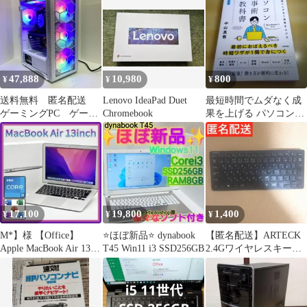
47,888
10,980
800
¥
¥
¥
送料無料 匿名配送
Lenovo IdeaPad Duet
最短時間でムダなく成
ゲーミングPC ゲーミ
Chromebook
果を上げる パソコン仕
ングデスクトップ デ
事術の教科書 [改訂新
スクトップパソコン
版]
17,100
19,800
1,400
¥
¥
¥
M*】様 【Office】
⭐️ほぼ新品⭐️ dynabook
【匿名配送】ARTECK
Apple MacBook Air 13イ
T45 Win11 i3 SSD256GB
2.4Gワイヤレスキーボ
ンチ128G
ード ブラック