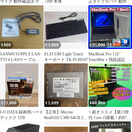
マイク 動作確認済 ケー
720P 本体
正タイプカバー 動作◯
ス付
外装△
800
1,800
35,000
¥
¥
¥
SANWA SUPPLY LAN-
ELECOM Light Touch
MacBook Pro 13㌅
TST4 LANケーブルテ
キーボード TK-FCM107
TouchBar＋指紋認証
スター 本体
Win11＋オフィス
11,000
1,699
60,000
¥
¥
¥
I-O DATA 録画用ハード
【正常】Micron
✨超オススメ【第13世
ディスク 1TB
RealSSD C300 64GB 2.5
代 Core i5搭載！約875g
インチ SSD
の超軽量モバイル】✨