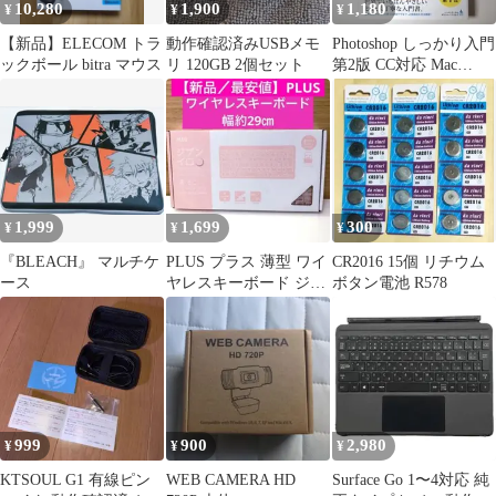
10,280
1,900
1,180
¥
¥
¥
【新品】ELECOM トラ
動作確認済みUSBメモ
Photoshop しっかり入門
ックボール bitra マウス
リ 120GB 2個セット
第2版 CC対応 Mac
Windows
1,999
1,699
300
¥
¥
¥
『BLEACH』 マルチケ
PLUS プラス 薄型 ワイ
CR2016 15個 リチウム
ース
ヤレスキーボード ジブ
ボタン電池 R578
ンイロ ピンク Mac/Win
999
900
2,980
¥
¥
¥
KTSOUL G1 有線ピン
WEB CAMERA HD
Surface Go 1〜4対応 純