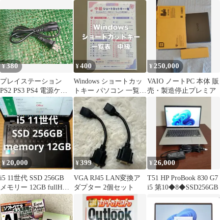
(120GB)
380
400
250,000
¥
¥
¥
プレイステーション
Windows ショートカッ
VAIO ノートPC 本体 販
PS2 PS3 PS4 電源ケー
トキー パソコン 一覧表
売・製造停止プレミア
ブル 電源コード 新品
中級 ラミネート
20,000
399
26,000
¥
¥
¥
i5 11世代 SSD 256GB
VGA RJ45 LAN変換ア
T51 HP ProBook 830 G7
メモリー 12GB fullHD
ダプター 2個セット
i5 第10◆8◆SSD256GB
難アリ