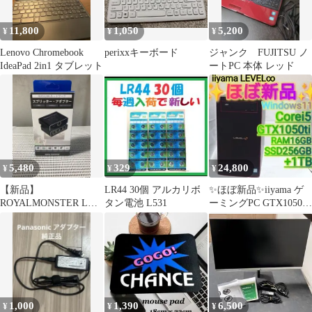
11,800
1,050
5,200
¥
¥
¥
Lenovo Chromebook
perixxキーボード
ジャンク FUJITSU ノ
IdeaPad 2in1 タブレット
ートPC 本体 レッド
5,480
329
24,800
¥
¥
¥
【新品】
LR44 30個 アルカリボ
✨️ほぼ新品✨️iiyama ゲ
ROYALMONSTER LAN
タン電池 L531
ーミングPC GTX1050ti
分配器 4ポート 箱破れ
Corei5
あり
1,000
1,390
6,500
¥
¥
¥