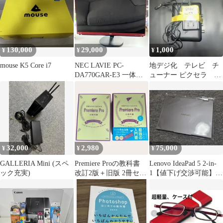
130,000
29,000
1,000
¥
¥
¥
mouse K5 Core i7
NEC LAVIE PC-
地デジ化 テレビ チ
DA770GAR-E3 一体型
ューナー ピクセラ
デスクトップPC
PRD BT102 PA1
32,000
2,980
75,000
¥
¥
¥
GALLERIA Mini (スペ
Premiere Proの教科書
Lenovo IdeaPad 5 2-in-
ック充実)
改訂2版＋旧版 2冊セッ
1【値下げ交渉可能】
ト 動画編集
【国内正規品】