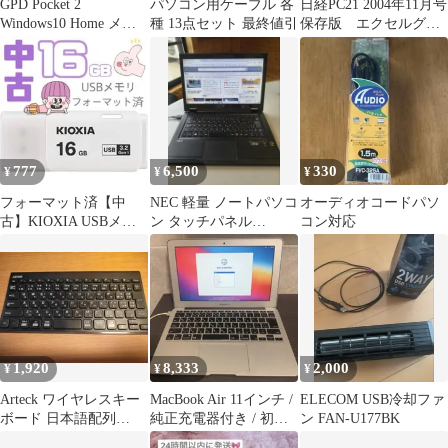
GPD Pocket 2
パソコン用ケーブル 各
日経PC21 2004年11月号
Windows10 Home メモ
種 13点セット 最終値引
保存版 エクセルグラ
リ8GB
フ作成 達人ワザ
777
6,500
330
¥
¥
¥
フォーマット済【中
NEC 軽量 ノートパソコ
オーディオコードパソ
古】KIOXIA USBメモ
ン タッチパネル
コン対応
リ 16GB
LAVIEDirect HZ13.3
1,920
8,333
2,000
¥
¥
¥
Arteck ワイヤレスキー
MacBook Air 11インチ /
ELECOM USB冷却ファ
ボード 日本語配列
純正充電器付き / 初期
ン FAN-U177BK
Bluetooth 未使用品
化済み