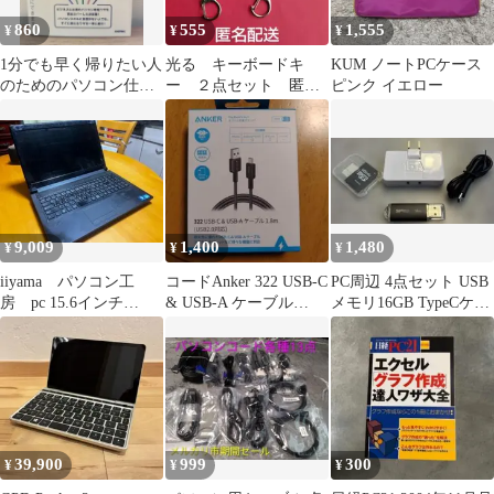
ック M-K052902
860
555
1,555
¥
¥
¥
1分でも早く帰りたい人
光る キーボードキ
KUM ノートPCケース
のためのパソコン仕事
ー ２点セット 匿名
ピンク イエロー
術の教科書
配送
9,009
1,400
1,480
¥
¥
¥
iiyama パソコン工
コードAnker 322 USB-C
PC周辺 4点セット USB
房 pc 15.6インチ
& USB-A ケーブル
メモリ16GB TypeCケー
SSD512GB メモリ4GB
1.8m
ブル SD変換 プラグ
39,900
999
300
¥
¥
¥