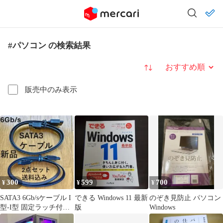
#パソコン の検索結果
並び替え
販売中のみ表示
300
599
700
¥
¥
¥
SATA3 6Gb/sケーブル I
できる Windows 11 最新
のぞき見防止 パソコン
型-I型 固定ラッチ付
版
Windows
き 黒