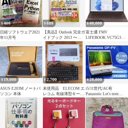
400
688
40,000
¥
¥
¥
日経ソフトウェア2021
【美品】Outlook 完全ガ
富士通 FMV
年11月号
イドブック 2013 〜
LIFEBOOK VC75G3M
Microsoft365
本体
19,000
2,700
28,000
¥
¥
¥
ASUS E203M ノートパ
未使用品 ELECOM エ
i5/11世代/AC有
ソコン 本体
レコム 有線薄型キーボ
Panasonic Let's note
ード TK-FCP096BK
FV1/CF-
FV1RDEKS/Core i5
1145G7 2.6GHz/14inch/
メモリ
8GB/SSD256GB/Window
s11 ノート PC パナソニ