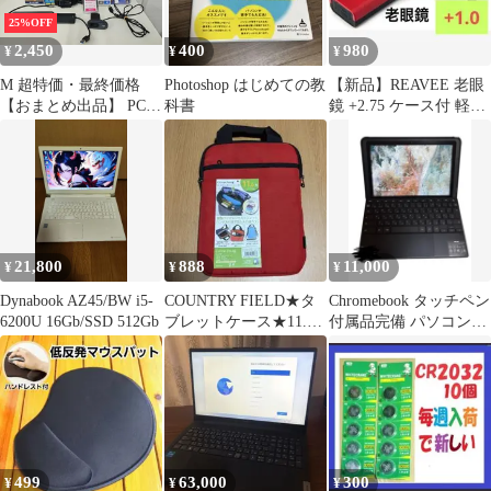
25%OFF
2,450
400
980
¥
¥
¥
M 超特価・最終価格
Photoshop はじめての教
【新品】REAVEE 老眼
【おまとめ出品】 PC周
科書
鏡 +2.75 ケース付 軽量
辺機器 10点セット ジャ
黒
ンク品 新品 中古品 ま
とめ 年末大特価
21,800
888
11,000
¥
¥
¥
Dynabook AZ45/BW i5-
COUNTRY FIELD★タ
Chromebook タッチペン
6200U 16Gb/SSD 512Gb
ブレットケース★11.6
付属品完備 パソコンケ
型★レッド★Sサイズ
ース(必要であれば)
499
63,000
300
¥
¥
¥