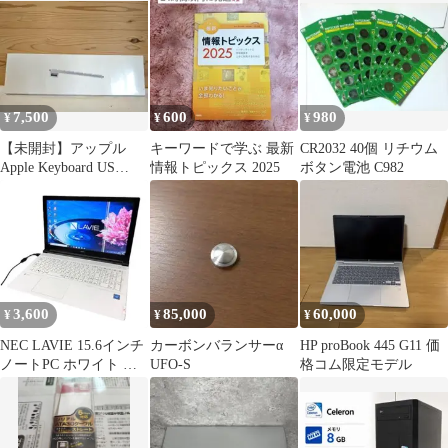
7,500
600
980
¥
¥
¥
【未開封】アップル
キーワードで学ぶ 最新
CR2032 40個 リチウム
Apple Keyboard US
情報トピックス 2025
ボタン電池 C982
MB110LL/A
3,600
85,000
60,000
¥
¥
¥
NEC LAVIE 15.6インチ
カーボンバランサーα
HP proBook 445 G11 価
ノートPC ホワイト 訳
UFO-S
格コム限定モデル
あり ジャンク品