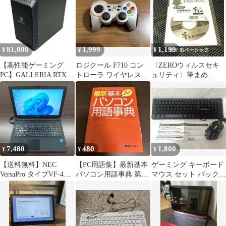
81,000
1,999
1,199
¥
¥
¥
【高性能ゲーミング
ロジクール F710 コン
〈ZEROウィルスセキ
PC】GALLERIA RTX
トローラ ワイヤレスゲ
ュリティ〉筆まめ
3060ti i5 11400
ームパッド
Ver.27 ベーシック
7,480
480
1,800
¥
¥
¥
【送料無料】NEC
【PC用語集】最新基本
ゲーミング キーボード
VersaPro タイプVF-4
パソコン用語事典 第5
マウス セット バックラ
/8GB/Office有
版
イト