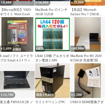
8,888
56,000
29,800
¥
¥
¥
【Blu-ray対応】VAIO
MacBook Pro 15インチ
【良品】Microsoft
ホワイト Word Excel 純
16GB 512GB
Surface Pro 7 256GB
正アダプター付
8GB
1,499
876
80,000
¥
¥
¥
E-mailソフト ユードラ
LR44 120個 アルカリボ
MacBook Pro M1 2020
プロ Email 4.2-J ウィン
タン電池 LA89
8/256GB 充放電7回 美
ドウズ版 未開封
品
12,700
9,000
1,500
¥
現在 ¥
¥
富士通 FMVA53C2B ノ
ライトゲーミングPC
USB3.0 HDMI変換アダ