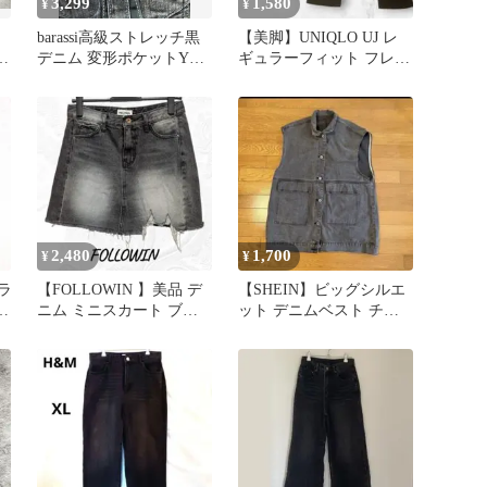
3,299
1,580
¥
¥
barassi高級ストレッチ黒
【美脚】UNIQLO UJ レ
ケ
デニム 変形ポケットY2K
ギュラーフィット フレア
82
デニムパンツ 黒 Sサイズ
2,480
1,700
¥
¥
ラ
【FOLLOWIN 】美品 デ
【SHEIN】ビッグシルエ
ツ
ニム ミニスカート ブラ
ット デニムベスト チャ
ック ダメージ加工 L
コールグレー オーバーサ
イズ