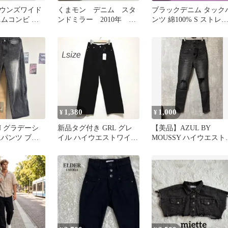
ウンズワイド
くまモン デニム スタ
ブラックデニム タック
ニムコンビ テ
ンドミラー 2010年 熊
ンツ 綿100% S ストレ
ンツ Mサイズ
本県
ト 黒 美脚
1,380
1,000
¥
¥
ON グラデーシ
新品タグ付き GRL グレ
【美品】AZUL BY
ムパンツ ブラ
イル ハイウエストワイド
MOUSSY ハイウエスト
デニムパンツ ブラック L
キニーデニム（XS）
綿