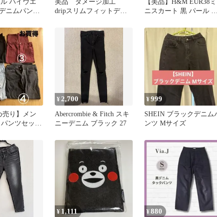
イル ハイウエ
美品 ダメージ加工
【美品】H&M EUR38ミ
デニムパンツ
dripスリムフィットデニ
ニスカート 黒 パール 
 フレアジーン
ム グレー
メージ M
2,700
999
¥
¥
め売り】メン
Abercrombie & Fitch スキ
SHEIN ブラックデニム
＆パンツセット
ニーデニム ブラック 27
ンツ Mサイズ
/スピンズW28〜
1,111
880
¥
¥