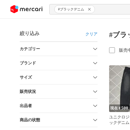
ンツにスキップ
#ブラックデニム
絞り込み
#ブラ
クリア
カテゴリー
販売
ブランド
サイズ
販売状況
出品者
500
現在 ¥
ユニクロジ
商品の状態
ックデニム
ルエット