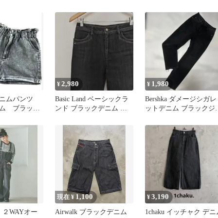
サイズ
レートジーンズ
ジュアル
2,980
1,980
¥
¥
デニムパンツ
​Basic Land ベーシックラ
Bershka ダメージシガレ
ム ブラッ
ンド ブラックデニム パ
ットデニム ブラックジ
M
ンツ ストレッチ
ンズ EUR36
1,100
3,190
現在 ¥
¥
d… ２WAYオー
Airwalk ブラックデニム
​1chaku イッチャク デ