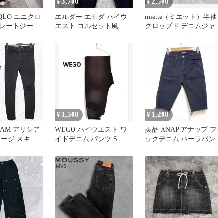
3,700
2,500
¥
¥
QLO ユニクロ
エルダー エモダ ハイウ
miette（ミエット）半袖
レートジーン
エスト コルセット風 ス
クロップド デニムジャ
黒 W35
キニーデニムパンツ ブラ
ット ブラック F
ック 黒
1,500
1,200
¥
¥
STAM アリシア
WEGO ハイウエスト ワ
美品 ANAP アナップ ブ
メージ スキニ
イドデニム パンツ S
ックデニム ハーフパン
ブラック M
Mサイズ カットオフ