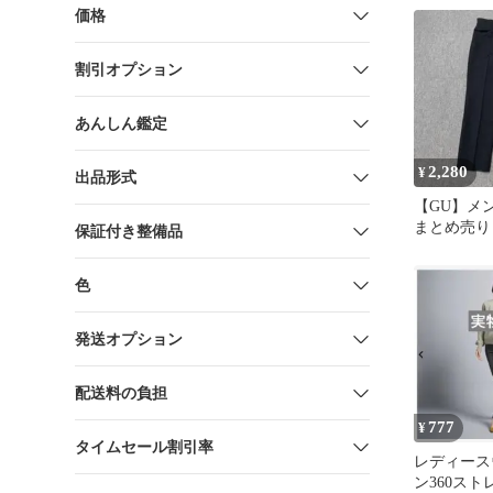
価格
割引オプション
あんしん鑑定
2,280
¥
出品形式
【GU】メ
まとめ売り
保証付き整備品
ム ＆ セ
ラックス）
色
発送オプション
配送料の負担
777
¥
タイムセール割引率
レディース
ン360ス