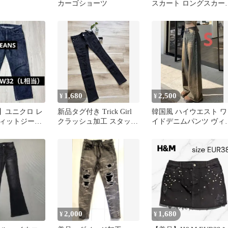
カーゴショーツ
スカート ロングスカー
黒 s xs
1,680
2,500
¥
¥
O】ユニクロ レ
新品タグ付き Trick Girl
韓国風 ハイウエスト ワ
ィットジーン
クラッシュ加工 スタッズ
イドデニムパンツ ヴィ
ブラック L相当
スキニーパンツ 黒
テージ加工 美脚 S
2,000
1,680
¥
¥