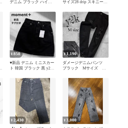
ト
デニム ブラック ハイウ
サイズ28 drip スキニー
エスト
デニム
850
1,190
¥
¥
♥新品 デニム ミニスカー
ダメージデニムパンツ
ン
ト 韓国 ブラック 黒 y2k
ブラック Mサイズ ユ
00s ストリート S
ニセックス y2k 00s お兄
2,430
3,000
¥
¥