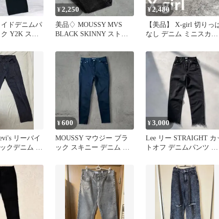
2,250
2,480
¥
¥
ワイドデニムパ
美品♢ MOUSSY MVS
【美品】 X-girl 切りっ
ク Y2K スト
BLACK SKINNY ストレ
なし デニム ミニスカー
国ファッション
ッチ24 黒
ト リボン Aライン 1
600
3,000
¥
¥
evi's リーバイ
MOUSSY マウジー ブラ
Lee リー STRAIGHT カ
ブラックデニム 墨
ック スキニー デニム パ
トオフ デニムパンツ ブ
ンツ 黒 定番 美脚
ラック XS