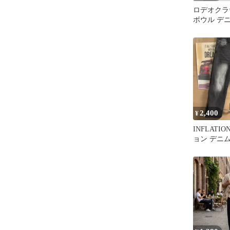
ロデオクラ
ボウル デ
ーパードパ
黒
2,400
¥
INFLATI
ョン デニ
ック 28