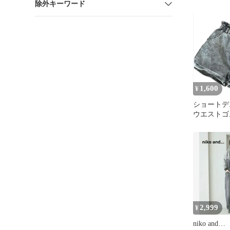
除外キーワード
パンツ M
1,600
¥
ショート
ウエストゴ
ク 春夏 
2,999
¥
niko an