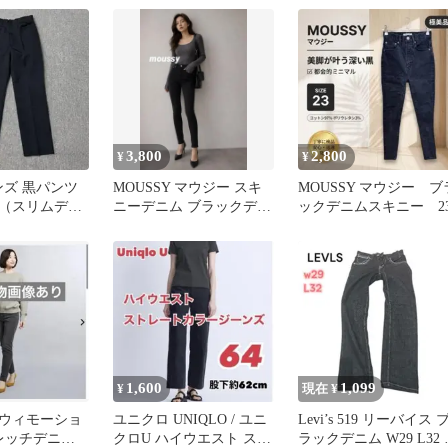
3,800
2,800
¥
¥
ンズ 黒パンツ
MOUSSY マウジー スキ
MOUSSY マウジー ブ
（スリムデニ
ニーデニム ブラックデニ
ックデニムスキニー 2
ンタープレスス
ム 24 ストレッチ 黒
1,600
1,099
¥
現在 ¥
ウィモーショ
ユニクロ UNIQLO / ユニ
Levi’s 519 リーバイス 
トレッチデニム
クロU ハイウエスト スト
ラックデニム W29 L32 