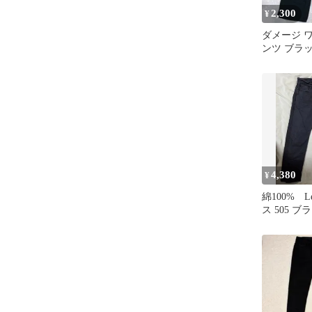
2,300
¥
ダメージ 
ンツ ブラッ
リート 韓
4,380
¥
綿100% L
ス 505 
黒 W34