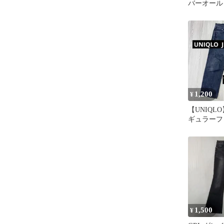
バーオール
1,200
¥
【UNIQL
ギュラーフ
ズ W32 
1,500
¥