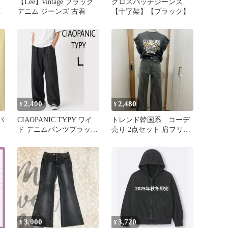
【Lee】vintage ブラック
クロスパッチジーンズ
ダ
デニム ジーンズ 古着
【十字架】【ブラック】
2,400
2,480
¥
¥
パ
CIAOPANIC TYPY ワイ
トレンド韓国系 コーデ
ド デニムパンツブラック
売り 2点セット 肩フリル
Lユニセックスバギー
グラフィックT ブラック
デニム
3,000
3,720
¥
¥