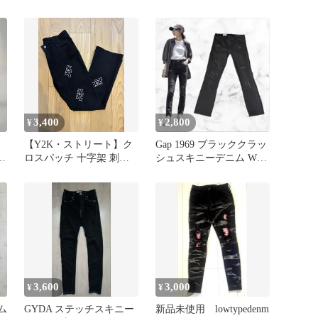
ンツ
麻混
3,400
2,800
¥
¥
【Y2K・ストリート】ク
Gap 1969 ブラッククラッ
ー
ロスパッチ 十字架 刺繍
シュスキニーデニム W23
ブラックデニム パンツ
古着
黒
3,600
3,000
¥
¥
ニム
GYDA ステッチスキニー
新品未使用 lowtypedenm