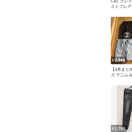
GRL グレ
ストフレア
ブラック S
ズ
2,980
¥
【4本まと
ズ デニム
H&M/GU
33
1,700
¥