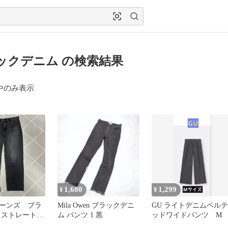
ックデニム の検索結果
中のみ表示
1,680
1,299
¥
¥
ーンズ ブラ
Mila Owen ブラックデニ
GU ライトデニムベルテ
 ストレートシ
ム パンツ 1 黒
ッドワイドパンツ M