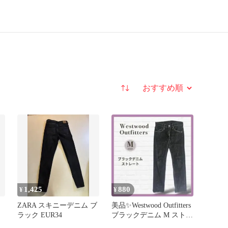
並び替え
1,425
880
¥
¥
ZARA スキニーデニム ブ
美品✨Westwood Outfitters
ラック EUR34
ブラックデニム M ストレ
ート