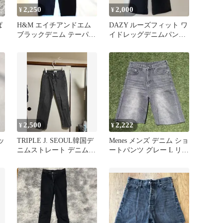
2,250
2,000
¥
¥
ぱ
​H&M エイチアンドエム
DAZY ルーズフィット ワ
ブラックデニム テーパー
イドレッグデニムパンツ
ドパンツ EUR42 XL
バギージーンズ
2,500
2,222
¥
¥
ッ
TRIPLE J. SEOUL韓国デ
Menes メンズ デニム ショ
ニムストレート デニムパ
ートパンツ グレー L リメ
ンツ チャコールS
イク シティーボーイ