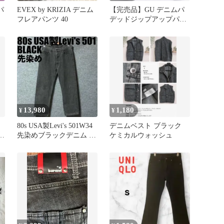
パ
EVEX by KRIZIA デニム
【完売品】GU デニムパ
ー
フレアパンツ 40
デッドジップアップパー
カ ダークグレー M
13,980
1,180
¥
¥
80s USA製Levi's 501W34
デニムベスト ブラック
ス
先染めブラックデニム パ
ケミカルウォッシュ
ンツ 裏520