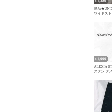
1,380
¥
良品★UNI
ワイドスト
ズ ブラック 
1,999
¥
ALEXIA 
スタン ダ
ー デニム 