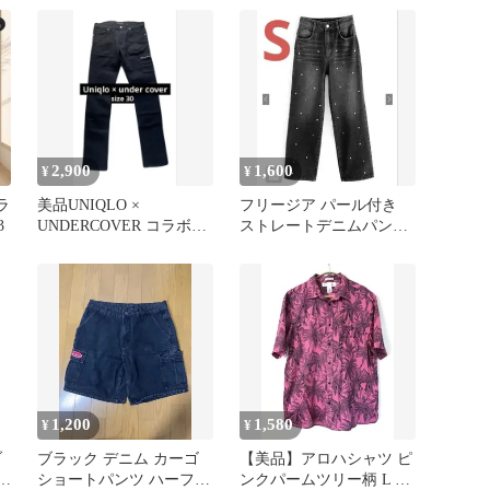
2,900
1,600
¥
¥
ラ
美品UNIQLO ×
フリージア パール付き
3
UNDERCOVER コラボ
ストレートデニムパンツ
UU スキニーデニムパン
ブラック ハイウエスト
ツ
美脚 S
1,200
1,580
¥
¥
ブ
ブラック デニム カーゴ
【美品】アロハシャツ ピ
カ
ショートパンツ ハーフパ
ンクパームツリー柄 L 綿