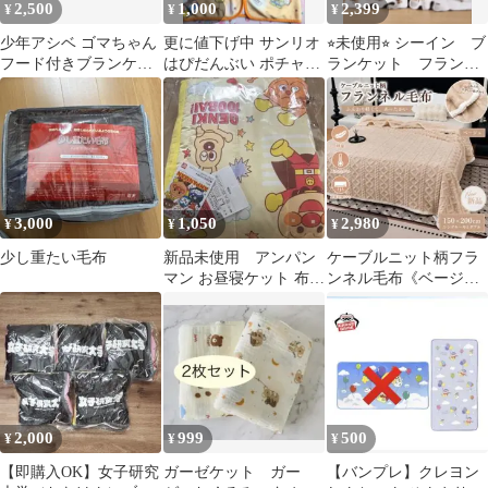
2,500
1,000
2,399
¥
¥
¥
少年アシベ ゴマちゃん
更に値下げ中 サンリオ
⭐︎未使用⭐︎ シーイン ブ
フード付きブランケッ
はぴだんぶい ポチャッ
ランケット フランネ
ト 32-EY0807-05
コ フード付きブランケ
ル お洒落 可愛い
ット
3,000
1,050
2,980
¥
¥
¥
少し重たい毛布
新品未使用 アンパン
ケーブルニット柄フラ
マン お昼寝ケット 布団
ンネル毛布《ベージュ
シーツ
150×200cm》シングル
セミダブル
2,000
999
500
¥
¥
¥
【即購入OK】女子研究
ガーゼケット ガー
【バンプレ】クレヨン