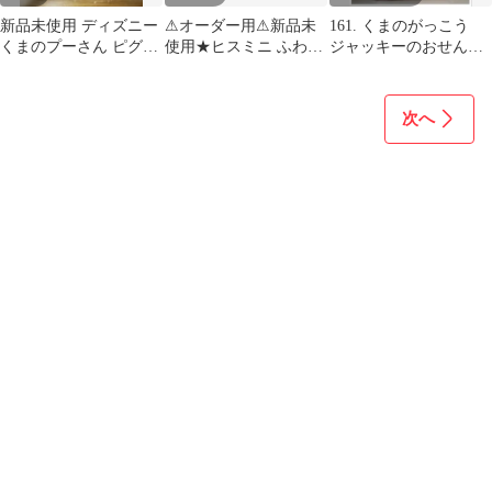
新品未使用 ディズニー
⚠︎︎オーダー用⚠︎︎新品未
161. くまのがっこう
くまのプーさん ピグレ
使用★ヒスミニ ふわふ
ジャッキーのおせんた
ット フリース ブランケ
わブランケット
くブランケット
ット ひざ
70cm*100cm
次へ