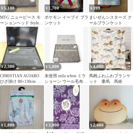
5,100
1,700
399
¥
¥
¥
MTG ニューピース モ
ポケモン イーブイ ブラ
まいぜんシスターズ ク
ーションヘッド Style
ンケット
ールブランケット
マルチブランケットセ
ット
2,380
5,000
4,080
¥
¥
¥
CHRISTIAN AUJARO
未使用 mila schon ミラ
馬柄ふわふわブランケ
ひざ掛け 80×130cm 未
ショーン ウール毛布
ット 乗馬 馬術
使用 箱入
140×200cm
1,888
3,800
2,400
¥
¥
¥