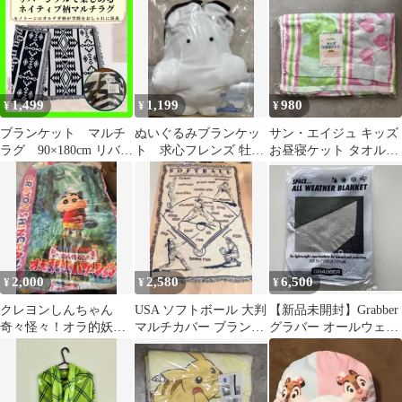
ード付きポンチョ
1,499
1,199
980
¥
¥
¥
ブランケット マルチ
ぬいぐるみブランケッ
サン・エイジュ キッズ
ラグ 90×180cm リバー
ト 求心フレンズ 牡蠣
お昼寝ケット タオルケ
シブル 膝掛け
A賞 ハンドタオルおま
ット ブランケット 綿
け付き
100%
2,000
2,580
6,500
¥
¥
¥
クレヨンしんちゃん
USA ソフトボール 大判
【新品未開封】Grabber
奇々怪々！オラ的妖怪
マルチカバー ブランケ
グラバー オールウェザ
バケーション ブランケ
ット ラグ ヴィンテージ
ーブランケット オリ
ット
風
ーブ