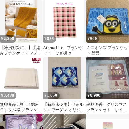
カー漫画コラボ）
2,200
855
500
¥
¥
¥
【冷房対策に！】手編
Athena Life ブランケ
ミニオンズ ブランケッ
みブランケット マスタ
ット ひざ掛け
ト 新品
ードイエロー
3,480
1,050
8,900
¥
¥
¥
無印良品 / 無印 / 綿麻
【新品未使用】フォル
黒見明香 クリスマス
ワッフル織 ブランケッ
クスワーゲン オリジナ
ブランケット サイン
ト
ル フリースブランケッ
付き
ト 非売品 青