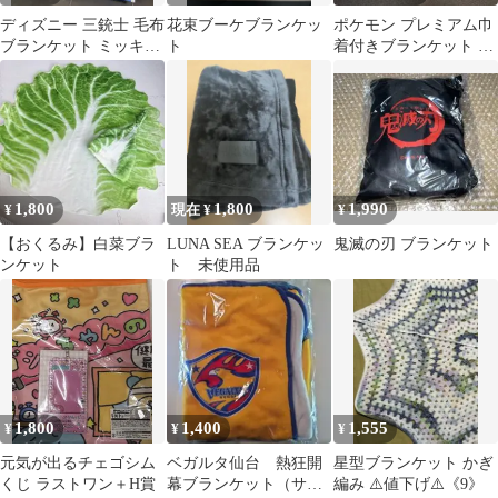
ディズニー 三銃士 毛布
花束ブーケブランケッ
ポケモン プレミアム巾
ブランケット ミッキー
ト
着付きブランケット イ
ドナルド グーフィー 寝
ーブイ＆スターライト
具
ナイト
1,800
1,800
1,990
¥
現在 ¥
¥
【おくるみ】白菜ブラ
LUNA SEA ブランケッ
鬼滅の刃 ブランケット
ンケット
ト 未使用品
1,800
1,400
1,555
¥
¥
¥
元気が出るチェゴシム
ベガルタ仙台 熱狂開
星型ブランケット かぎ
くじ ラストワン＋H賞
幕ブランケット（サッ
編み ⚠️値下げ⚠️《9》