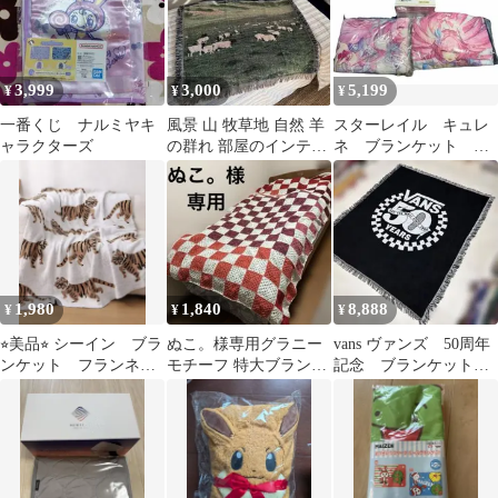
3,999
3,000
5,199
¥
¥
¥
一番くじ ナルミヤキ
風景 山 牧草地 自然 羊
スターレイル キュレ
ャラクターズ
の群れ 部屋のインテリ
ネ ブランケット ビ
ア，マルチカバー ブラ
ッグクッション GIGO
ンケット
ティーカップ
1,980
1,840
8,888
¥
¥
¥
⭐︎美品⭐︎ シーイン ブラ
ぬこ。様専用グラニー
vans ヴァンズ 50周年
ンケット フランネ
モチーフ 特大ブランケ
記念 ブランケット
ル お洒落 可愛い
ット
ラグ 160x140