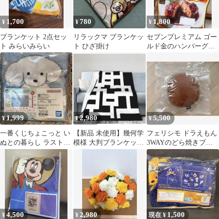
1,700
780
1,800
¥
¥
¥
ブランケット 2点セッ
リラックマ ブランケッ
セブンプレミアム ゴー
ト みらいみらい
ト ひざ掛け
ルド金のハンバーグパ
ッケージプリントブラ
ンケット
1,999
2,980
5,500
¥
¥
¥
一番くじちょこっと い
【新品 未使用】幾何学
フェリシモ ドラえもん
ぬとの暮らし ラストワ
模様 大判ブランケット
3WAYのどら焼きブラ
ン賞 ブランケット
76cm×100cm
ンケット
4,500
2,980
1,500
¥
¥
現在 ¥