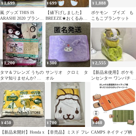
1,699
699
1,888
¥
¥
¥
嵐 グッズ THIS IS
【値下げしました】
ポケモン ブイズ も
ARASHI 2020 ブランケ
BREEZE★おくるみ★
こもこブランケット
ット
鹿★アニマルバギーウ
ォーマー
1,200
300
2,555
¥
¥
¥
タマ＆フレンズ うちの
サンリオ クロミ タ
【新品未使用】ポケモ
タマ知りませんか? オ
オル
ンセンター ワンパチ ぬ
リジナルブランケット
いぐるみ付きブランケ
ット★匿名配送
450
700
460
¥
¥
¥
【新品未開封】Honda x
【非売品】ミスド フレ
CAMPS ネイティブ柄