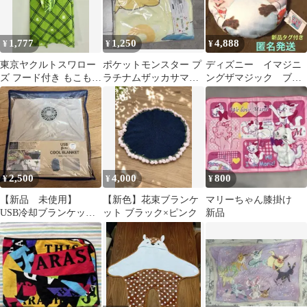
1,777
1,250
4,888
¥
¥
¥
東京ヤクルトスワロー
ポケットモンスター プ
ディズニー イマジニ
ズ フード付き もこもこ
ラチナムザッカサマー
ングザマジック ブラ
フードポンチョ ブラン
ブランケット
ンケット ベリミニ
ケット
クッション
2,500
4,000
800
¥
¥
¥
【新品 未使用】
【新色】花束ブランケ
マリーちゃん膝掛け
USB冷却ブランケット
ット ブラック×ピンク
新品
ミニ扇風機付き ベー
ジュ