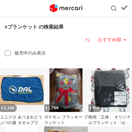
#ブランケット の検索結果
並び替え
販売中のみ表示
1,160
1,700
999
¥
¥
¥
ユニクロ あつまれどう
ポケモン ブラッキー ブ
映画「正体」 オリジナ
ぶつの森 タオルブラン
ランケット
ルブランケット〈セブ
ケット ブルー あつ森
ンネット限定〉 1枚