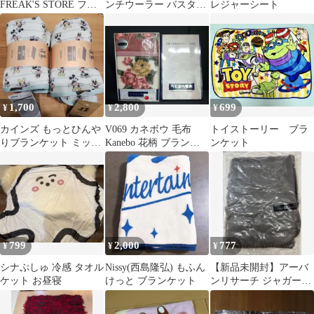
FREAK'S STORE フリ
ンチウーラー バスタオ
レジャーシート
ースブランケット
ル
1,700
2,800
699
¥
¥
¥
カインズ もっとひんや
V069 カネボウ 毛布
トイストーリー ブラ
りブランケット ミッキ
Kanebo 花柄 ブランケ
ンケット
ー＆ミニー Sサイズ
ット 140×190cm 状態A
未開封品 97-2763-17
Floral Blanket
799
2,000
777
¥
¥
¥
シナぷしゅ 冷感 タオル
Nissy(西島隆弘) もふん
【新品未開封】アーバ
ケット お昼寝
けっと ブランケット
ンリサーチ ジャガード
ボアブランケット
Joshin 非売品