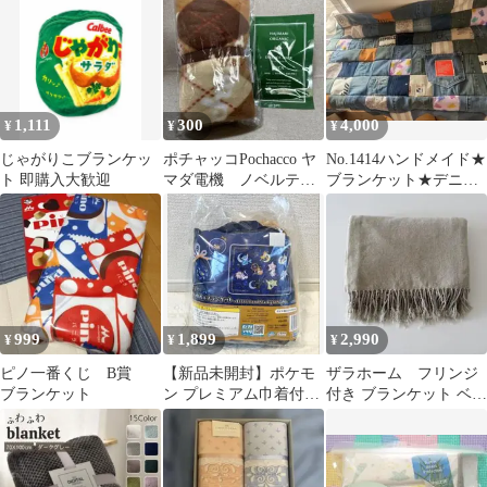
UNIQLO
1,111
300
4,000
¥
¥
¥
じゃがりこブランケッ
ポチャッコPochacco ヤ
No.1414ハンドメイド★
ト 即購入大歓迎
マダ電機 ノベルテ
ブランケット★デニム
ィ ブランケット➕フ
リメイク★パッチワー
ェイスパック
ク
999
1,899
2,990
¥
¥
¥
ピノ一番くじ B賞
【新品未開封】ポケモ
ザラホーム フリンジ
ブランケット
ン プレミアム巾着付ブ
付き ブランケット ベー
ランケット イーブイ ブ
ジュ
イズ 星座