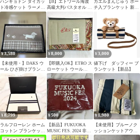
ハンギョドン ダイカッ
【B】エトワール海渡
カエルまんじゅう ポー
ト冷感ケット ラーメン
高級大判バスタオル タ
チ入ブランケット 新品
ブランケット サンリオ
オルケット ブランケッ
未使用 タグ付き 青柳総
膝掛け
ト 紫
本家
3,580
8,000
3,000
¥
¥
¥
【未使用・】DAKS ウ
【即購入OK】ETRO ス
値下げ ダッフィー ブ
ール ひざ掛けブランケ
ローケット ウール
ランケット【新品】
ット ダックスフンド ベ
140×70cm
ージュ
8,799
500
1,980
¥
¥
¥
ラルフローレン ホーム
【新品】FUKUOKA
【未使用】ブルーノク
コットン ブランケット
MUSIC FES. 2024 非売
ッションケットアウト
ホワイ 140 × 200 cm
品ブランケット
ドア キャンプ 防寒 フ