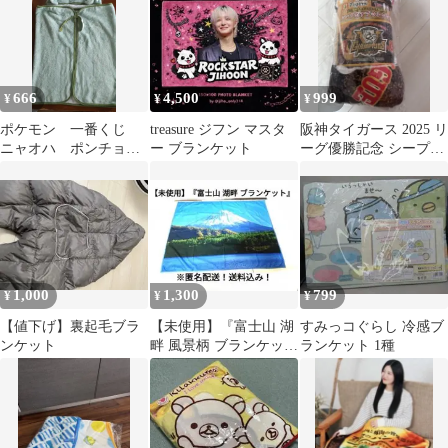
666
4,500
999
¥
¥
¥
ポケモン 一番くじ
treasure ジフン マスタ
阪神タイガース 2025 リ
ニャオハ ポンチョブ
ー ブランケット
ーグ優勝記念 シープボ
ランケットPokemon
アブランケット
中古品／洗濯済
1,000
1,300
799
¥
¥
¥
【値下げ】裏起毛ブラ
【未使用】『富士山 湖
すみっコぐらし 冷感ブ
ンケット
畔 風景柄 ブランケット
ランケット 1種
大判』