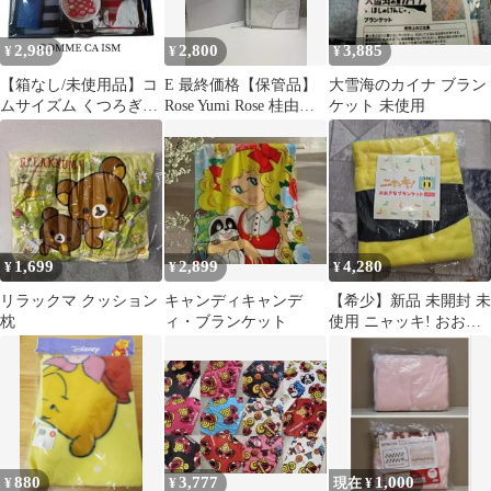
2,980
2,800
3,885
¥
¥
¥
【箱なし/未使用品】コ
E 最終価格【保管品】
大雪海のカイナ ブラン
ムサイズム くつろぎセ
Rose Yumi Rose 桂由美
ケット 未使用
ット ひざ掛け マグカッ
プロデュース ウォーム
プ 豪華8点
キルケット 毛布 ブラン
ケット
1,699
2,899
4,280
¥
¥
¥
リラックマ クッション
キャンディキャンデ
【希少】新品 未開封 未
枕
ィ・ブランケット
使用 ニャッキ! おおき
なブランケット 毛布
880
3,777
1,000
¥
¥
現在 ¥