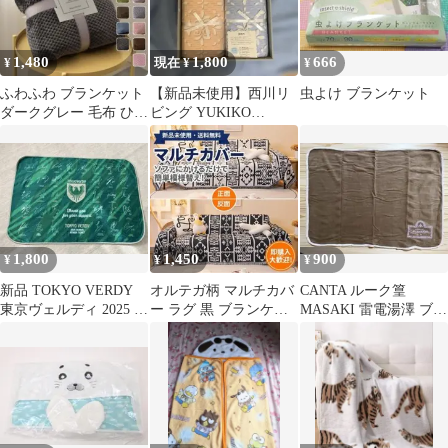
1,480
1,800
666
¥
現在 ¥
¥
ふわふわ ブランケット
【新品未使用】西川リ
虫よけ ブランケット
ダークグレー 毛布 ひざ
ビング YUKIKO
掛け 軽量 あったか 防
HANAI 綿毛布 2枚セッ
寒
ト
1,800
1,450
900
¥
¥
¥
新品 TOKYO VERDY
オルテガ柄 マルチカバ
CANTA ルーク篁
東京ヴェルディ 2025 ひ
ー ラグ 黒 ブランケッ
MASAKI 雷電湯澤 ブラ
ざ掛け ブランケット
ト アウトドア キャンプ
ンケット 新品 未使用品
キリム柄