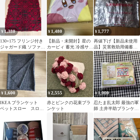
1,380
1,480
1,777
¥
¥
¥
130×175 フリンジ付き
【新品・未開封】星の
再値下げ【新品未使用
ジャガード織 ソファカ
カービィ 蓄光 冷感サマ
品】災害救助用備蓄毛
バー ラグ ブランケット
ーケット☆イエロー☆
布 アルミブランケット
防災用品
1,600
2,555
1,000
¥
¥
¥
IKEA ブランケット
赤とピンクの花束ブラ
忍たま乱太郎 最強の軍
ベットスロー スロー
ンケット
師 土井半助ブランケッ
ケット ダークグレー
ト