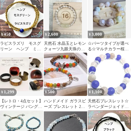
ー インポート
ット
450
2,600
3,000
¥
¥
¥
ラピスラズリ モスグ
天然石 水晶玉とレモン
☆パーツタイプが選べ
リーン ヘンプ ミサ
クォーツ九眼天珠のブ
る☆マルチカラー桜瑪
ンガ ブレスレット
レスレット
瑙ブレスレット
アンクレット
1,299
500
1,100
¥
¥
¥
【レトロ・4点セット】
ハンドメイド ガラスビ
天然石ブレスレット☆
ヴィンテージ バングル
ーズ ブレスレット 2点
ラベンダージェイド
ブレスレット まとめ売
セット 蝶々 招財チャー
ローズクォーツ ボタ
り y2k
ム
ンカットクリスタル