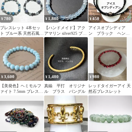
780
1,880
450
¥
¥
¥
ブレスレット 4本セッ
【ハンドメイド】アク
アイスオブシディア
ト ブルー系 天然石風
アマリン silver925 ブレ
ン ブラック ヘン
パワーストーン風 まと
スレット
プ ミサンガ ブレス
め売り
レット アンクレット
3,600
1,480
980
¥
¥
¥
【美発色】ヘミモルフ
真鍮 平打 オリジナ
レッドタイガーアイ 天
ァイト 7.5mm ブレスレ
ル ブラス バングル
然石ブレスレット
ット 異極鉱