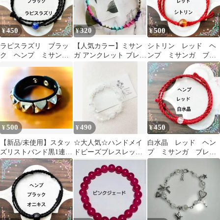
450
320
500
¥
¥
¥
ラピスラズリ ブラッ
【人気カラー】ミサン
シトリン レッド ヘ
ク ヘンプ ミサン
ガ アンクレット ブレス
ンプ ミサンガ ブレ
ガ ブレスレット ア
レット
スレット アンクレッ
ンクレット
ト
500
490
450
¥
¥
¥
【新品/未使用】スタッ
☆大人気☆ハンドメイ
白水晶 レッド ヘン
ズリストバンド黒1連ピ
ドビーズブレスレット
プ ミサンガ ブレス
ラミッド鋲レザーブレ
星/クリアカラー/◎ゴム
レット アンクレット
スレット
タイプ