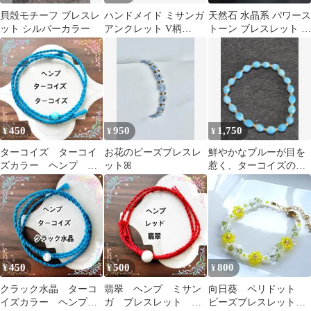
貝殻モチーフ ブレスレ
ハンドメイド ミサンガ
天然石 水晶系 パワース
ット シルバーカラー
アンクレット V柄
トーン ブレスレット 開
（23）
運 浄化
450
950
1,750
¥
¥
¥
ターコイズ ターコイ
お花のビーズブレスレ
鮮やかなブルーが目を
ズカラー ヘンプ ミ
ット︎ꕤ︎︎
惹く、ターコイズのブ
サンガ ブレスレッ
レスレット
ト アンクレット
450
500
800
¥
¥
¥
クラック水晶 ターコ
翡翠 ヘンプ ミサン
向日葵 ペリドット
イズカラー ヘンプ
ガ ブレスレット ア
ビーズブレスレット