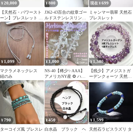
20,000
800
699
¥
¥
現在 ¥
【天然石・パワースト
J362-43百合の紋章ゴー
ミャンマー翡翠 天然石
ーン】ブレスレット 40
ルドステンレスリン
ブレスレット
本 まとめ売り / ハンド
グ フリーサイズ
メイド(おまけ付き)
1,099
1,000
1,380
¥
¥
¥
マクラメネックレス
NS-40【稀少✨AAA】
【残少】アメジストガ
紐のみ
アメリカNY産 ❂ ハー
ーデンクォーツ 天然石
キマーダイヤモンド♡1
3連ブレスレット兼ネッ
連 30pcs_G1｜
クレス 7mm
#akeeeeeyNStones｜パワ
ーストーン 守護石
Diamond ドリームクリ
スタル 奇跡の結晶 バー
スデーストーン
790
450
1,599
¥
¥
¥
ターコイズ風 ブレスレ
白水晶 ブラック ヘ
天然石ラピスラズリ タ