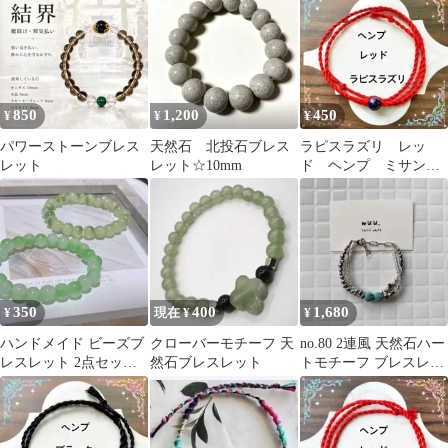
ン 高品質
850
1,200
450
¥
¥
¥
パワーストーンブレス
天然石 北投石ブレス
ラピスラズリ レッ
レット
レット☆10mm
ド ヘンプ ミサン
ガ ブレスレット ア
ンクレット
350
400
1,680
¥
現在 ¥
¥
ハンドメイド ビーズブ
クローバーモチーフ 天
no.80 2連風 天然石ハー
レスレット 2点セット
然石ブレスレット
トモチーフ ブレスレッ
グリーン シンプル
ト【ターコイズ】