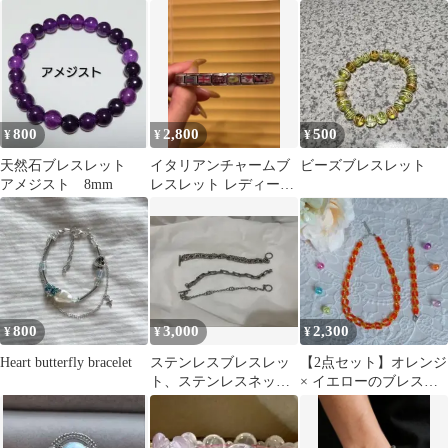
ミサンガ ブレスレッ
ンクレット
ビーズアクセサリー
ト アンクレット
800
2,800
500
¥
¥
¥
天然石ブレスレット
イタリアンチャームブ
ビーズブレスレット
アメジスト 8mm
レスレット レディース
メンズ
800
3,000
2,300
¥
¥
¥
Heart butterfly bracelet
ステンレスブレスレッ
【2点セット】オレンジ
ト、ステンレスネック
× イエローのブレスレ
レスセット
ットレイとネックレス
レイ