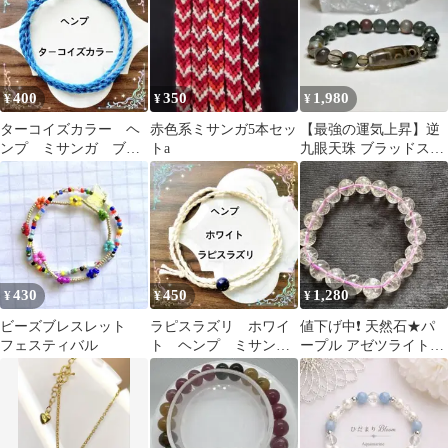
400
350
1,980
¥
¥
¥
ターコイズカラー ヘ
赤色系ミサンガ5本セッ
【最強の運気上昇】逆
ンプ ミサンガ ブレ
トa
九眼天珠 ブラッドスト
スレット アンクレッ
ーン ブレスレット パワ
ト
ーストーン
430
450
1,280
¥
¥
¥
ビーズブレスレット
ラピスラズリ ホワイ
値下げ中❗️ 天然石★パ
フェスティバル
ト ヘンプ ミサン
ープル アゼツライト
ガ ブレスレット ア
ブレス 10㎜ 内径16
ンクレット
㎝ 虹あり