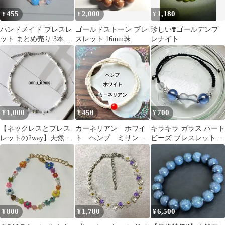
455
2,000
1,180
¥
¥
¥
ハンドメイド ブレスレ
ゴールドストーン ブレ
珍しい❣️ゴールデンプ
ット まとめ売り 3本セ
スレット 16mm珠
レナイト
ット
1,000
450
700
¥
¥
¥
【ネックレスとブレス
カーネリアン ホワイ
キラキラ ガラス ハート
レットの2way】天然
ト ヘンプ ミサン
ビーズ ブレスレット ブ
石 アシンメトリー
ガ ブレスレット ア
ルー
ビーズ シルバー
ンクレット
800
1,780
6,500
¥
¥
¥