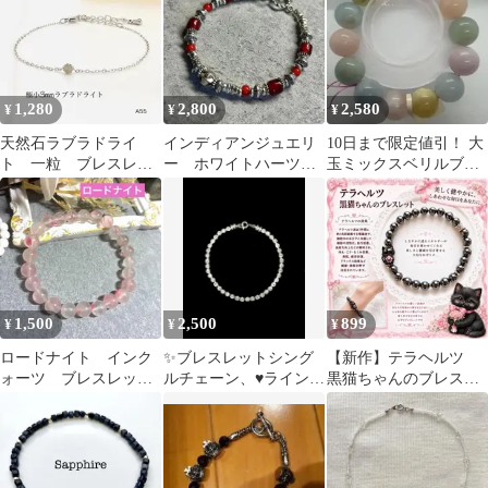
1,280
2,800
2,580
¥
¥
¥
天然石ラブラドライ
インディアンジュエリ
10日まで限定値引！ 大
ト 一粒 ブレスレッ
ー ホワイトハーツ
玉ミックスベリルブレ
トorアンクレット サ
ブレスレット ナバホ
スレット17mm②鑑別書
ージカルステンレスS
付
1,500
2,500
899
¥
¥
¥
ロードナイト インク
✨ブレスレットシング
【新作】テラヘルツ
ォーツ ブレスレット
ルチェーン、♥️ラインス
黒猫ちゃんのブレスレ
天然石 約8mm 17cm
トーン（大粒４㎜）、
ット
桜 ピンク
シルバー