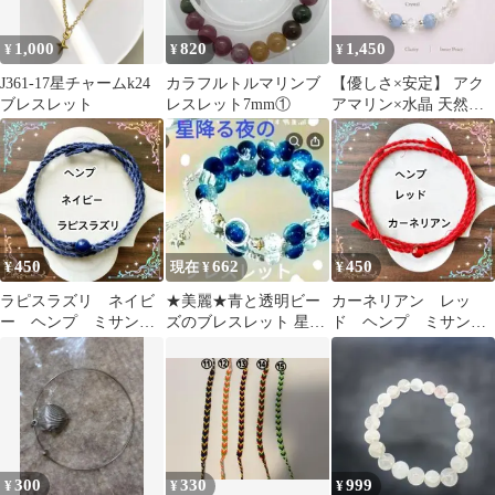
1,000
820
1,450
¥
¥
¥
J361-17星チャームk24
カラフルトルマリンブ
【優しさ×安定】 アク
ブレスレット
レスレット7mm①
アマリン×水晶 天然石
ブレスレット
450
662
450
¥
現在 ¥
¥
ラピスラズリ ネイビ
★美麗★青と透明ビー
カーネリアン レッ
ー ヘンプ ミサン
ズのブレスレット 星型
ド ヘンプ ミサン
ガ ブレスレット ア
チャーム付き
ガ ブレスレット ア
ンクレット
ンクレット
300
330
999
¥
¥
¥