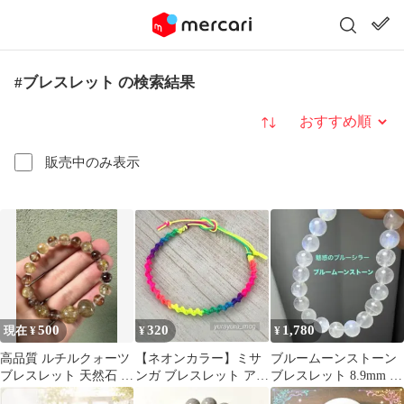
#ブレスレット の検索結果
並び替え
販売中のみ表示
500
320
1,780
現在 ¥
¥
¥
高品質 ルチルクォーツ
【ネオンカラー】ミサ
ブルームーンストーン
ブレスレット 天然石 コ
ンガ ブレスレット アン
ブレスレット 8.9mm 天
ンビ
クレット
然石 パワーストー