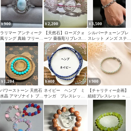
900
2,200
3,500
¥
¥
¥
ラリマー アンティーク
【天然石】ローズクォ
シルバーチェーンブレ
風リング 真鍮 フリーサ
ーツ 薔薇彫りブレスレ
スレット メンズ ステン
イズ
ット 内径17cm 大玉 淡
レス シンプル
いピンク
1,204
400
900
¥
¥
¥
パワーストーン 天然石
ネイビー ヘンプ ミ
【チャリティー企画】
水晶 アマゾナイト ブレ
サンガ ブレスレッ
組紐ブレスレット ～繋
スレット
ト アンクレット
～ (黄色×ミントグリー
ン×白)