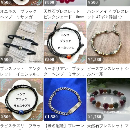
500
800
500
¥
¥
¥
オニキス ブラック
天然石ブレスレット
ハンドメイド ブレスレ
ヘンプ ミサンガ ブ
ピンクジェード 8mm
ット 47 y2k 韓国 ウィ
レスレット アンクレ
ッシュコア シルバー系
ット
平成
500
500
1,580
¥
¥
¥
ブレスレット アンク
カーネリアン ブラッ
ビーズブレスレット シ
レット イニシャル
ク ヘンプ ミサン
ルバー系
名前 オーダー プレ
ガ ブレスレット ア
ゼント ミサンガ
ンクレット
500
1,580
1,760
¥
¥
¥
ラピスラズリ ブラッ
【匿名配送】プレーン
天然石ブレスレット マ