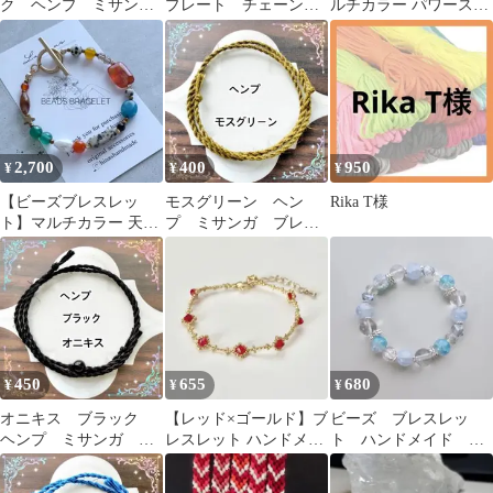
ク ヘンプ ミサン
プレート チェーンブ
ルチカラー パワースト
ガ ブレスレット ア
レスレット G.SILVER
ーン No.26
ンクレット
刻印
2,700
400
950
¥
¥
¥
【ビーズブレスレッ
モスグリーン ヘン
Rika T様
ト】マルチカラー 天然
プ ミサンガ ブレス
石ブレスレット
レット アンクレット
450
655
680
¥
¥
¥
オニキス ブラック
【レッド×ゴールド】ブ
ビーズ ブレスレッ
ヘンプ ミサンガ ブ
レスレット ハンドメイ
ト ハンドメイド 水
レスレット アンクレ
ド ビーズ 貴和クリスタ
色
ット
ル