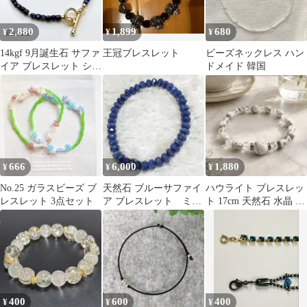
2,880
1,899
680
¥
¥
¥
14kgf 9月誕生石 サファ
王冠ブレスレット
ビーズネックレス ハン
イア ブレスレット シン
ドメイド 韓国
プルマンテルver.
666
6,000
1,880
¥
¥
¥
No.25 ガラスビーズ ブ
天然石 ブルーサファイ
ハウライト ブレスレッ
レスレット 3点セット
ア ブレスレット ミラ
ト 17cm 天然石 水晶 パ
ーボタンカット
ワーストーン 魔除け 幸
運
400
600
400
¥
¥
¥