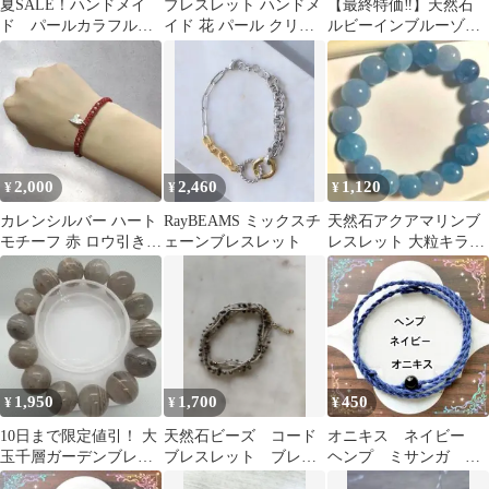
夏SALE！ハンドメイ
ブレスレット ハンドメ
【最終特価‼️】天然石
ド パールカラフルフ
イド 花 パール クリス
ルビーインブルーゾイ
ラワービーズブレスレ
タル アシンメトリー 紫
サイト パワーストー
ット
銀#10
ン ブレスレット
2,000
2,460
1,120
¥
¥
¥
カレンシルバー ハート
RayBEAMS ミックスチ
天然石アクアマリンブ
モチーフ 赤 ロウ引き紐
ェーンブレスレット
レスレット 大粒キラキ
ハンドメイドブレスレ
ラ光る幸せな結婚の石
ット
size《16
1,950
1,700
450
¥
¥
¥
10日まで限定値引！ 大
天然石ビーズ コード
オニキス ネイビー
玉千層ガーデンブレス
ブレスレット ブレス
ヘンプ ミサンガ ブ
レット15mm②鑑別書付
レット 夏アクセサリ
レスレット アンクレ