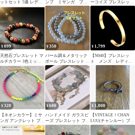
ットセット 5連 レディ
ンプ ミサンガ ブレ
ーコイズ ブレスレット
ース ボヘミアン シルバ
スレット アンクレッ
メンズ ユニセックス
ー
ト
899
350
1,799
¥
¥
¥
天然石ブレスレット マ
パール調＆メタリック
【N040】ブレスレッ
ルチカラー 3色ミック
ボール ブレスレット 3
ト メンズ レディー
ス
本セット 重ねづけ
ス ゴールド アクセ
サリー
320
600
1,000
¥
¥
¥
【ネオンカラー】ミサ
ハンドメイド ガラスビ
【VINTAGE！CHAN
ンガ アンクレット ブレ
ーズ ブレスレット フラ
LUU(チャンルー）ブレ
スレット
ワー 蛇 ブルー マーブ
スレット】
ル