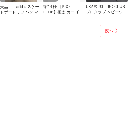
美品！ adidas スケー
寺*り様 【PRO
USA製 90s PRO CLUB
トボード チノパン マス
CLUB】極太 カーゴシ
プロクラブ ヘビーウェ
タード
ョーツ ハーフパンツ 黒
イト Tシャツ M 茶
W36 Y
次へ