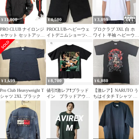
11,000
4,500
3,099
¥
¥
¥
PRO CLUB ナイロンジ
PROCLUB-ヘビーウェ
プロクラブ 3XL 白 ホ
ャケット セットアッ
イトデニムショーツ-ブ
ワイト 半袖 ヘビーウェ
プ サイズS ブラック
ラック
イト Tシャツ
レッド
1,699
8,700
6,080
¥
¥
¥
Pro Club Heavyweight T
値引❗️激レア❗️ブラッド
【激レア】NARUTO う
シャツ 2XL ブラック
イン ブラッドアウト
ちはイタチ Tシャツ S
PRO 5 Tシャツ 2XL メ
黒 アニメ 暁 写輪眼
キシコ