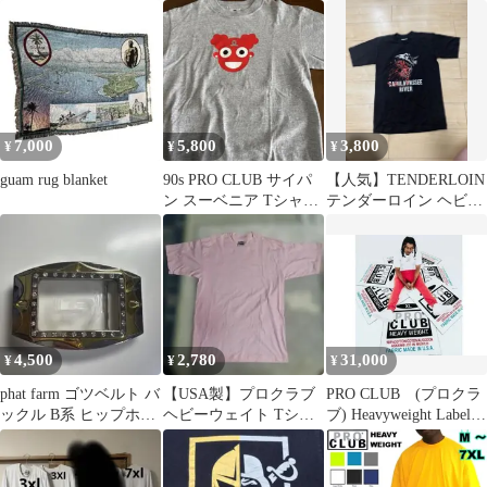
メンズ ブラック L
シャツ 2XL
7,000
5,800
3,800
¥
¥
¥
guam rug blanket
90s PRO CLUB サイパ
【人気】TENDERLOIN
ン スーベニア Tシャツ
テンダーロイン ヘビー
L デッドストック級
Tシャツ S
4,500
2,780
31,000
¥
¥
¥
phat farm ゴツベルト バ
​【USA製】プロクラブ
PRO CLUB (プロクラ
ックル B系 ヒップホッ
ヘビーウェイト Tシャ
ブ) Heavyweight Label
プ
ツ ピンク Lサイズ 古着
Rugラグ