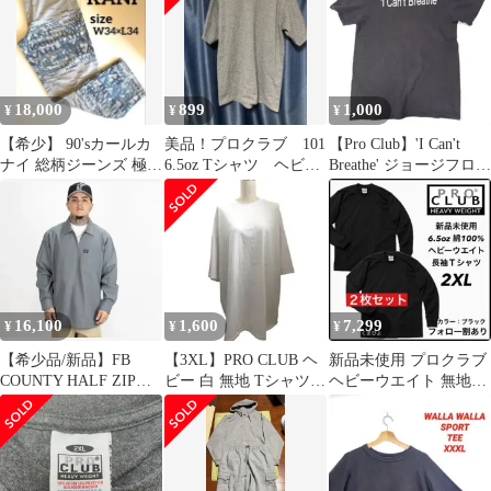
18,000
899
1,000
¥
¥
¥
【希少】 90'sカールカ
美品！プロクラブ 101
【Pro Club】'I Can't
ナイ 総柄ジーンズ 極太
6.5oz Tシャツ ヘビー
Breathe' ジョージフロイ
ワイドW34
ウェイト
ドTシャツ
16,100
1,600
7,299
¥
¥
¥
【希少品/新品】FB
【3XL】PRO CLUB ヘ
新品未使用 プロクラブ
COUNTY HALF ZIP
ビー 白 無地 Tシャツ
ヘビーウエイト 無地長
SHIRTS/ XL
USA生地 ビッグサイズ
袖Tシャツ ロンT 黒2枚
2XL