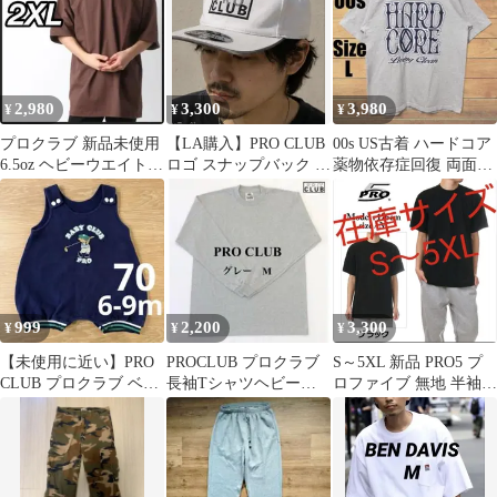
2,980
3,300
3,980
¥
¥
¥
プロクラブ 新品未使用
【LA購入】PRO CLUB
00s US古着 ハードコア
6.5oz ヘビーウエイト
ロゴ スナップバック 白
薬物依存症回復 両面ビ
半袖Tシャツ ブラウン
フラットバイザー
ッグプリントTシャツ
2XL
XL
999
2,200
3,300
¥
¥
¥
【未使用に近い】PRO
PROCLUB プロクラブ
S～5XL 新品 PRO5 プ
CLUB プロクラブ ベビ
長袖Tシャツヘビーウ
ロファイブ 無地 半袖 T
ー サロペット 6-9M 70
エイト グレー M
シャツ ブラック 黒