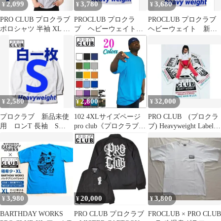
2,099
3,780
3,680
¥
¥
¥
PRO CLUB プロクラブ
PROCLUB プロクラ
PROCLUB プロクラブ
ポロシャツ 半袖 XL グ
ブ ヘビーウェイト t
ヘビーウェイト 新
レー 新品 美品 仕事
シャツ L 白二枚組
品 tシャツ 新品 M
新品 半袖
白二枚組
2,580
2,800
32,000
¥
¥
¥
プロクラブ 新品未使
102 4XLサイズページ
PRO CLUB (プロクラ
用 ロンT 長袖 S
pro club《プロクラブ》
ブ) Heavyweight Label
白 ホワイト 一枚
コンフォート半袖無地
Rugラグ
ヘビーウェイト
Tシャツ
3,980
20,000
3,800
¥
¥
¥
BARTHDAY WORKS
PRO CLUB プロクラブ
FROCLUB × PRO CLUB