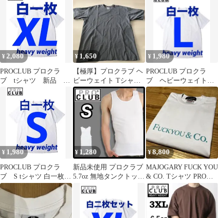
白一枚
イト 6オンス シンプル
カジュアル メンズ
HEAVY WEIGHT 111
2,080
1,650
1,980
¥
¥
¥
PROCLUB プロクラ
【極厚】プロクラブ ヘ
PROCLUB プロクラ
ブ tシャツ 新品 半
ビーウェイト Tシャツ
ブ ヘビーウェイト t
袖 ヘビーウェイト
チャコールグレー 2XL
シャツ L 白一枚 新
白一枚 XL
品 半袖
1,980
1,280
8,800
¥
¥
¥
PROCLUB プロクラ
新品未使用 プロクラブ
MAJOGARY FUCK YOU
ブ S tシャツ 白一枚
5.7oz 無地タンクトップ
& CO. Tシャツ PRO
ヘビーウェイト 新
インナー 白 S
CLUB 新品
品 半袖