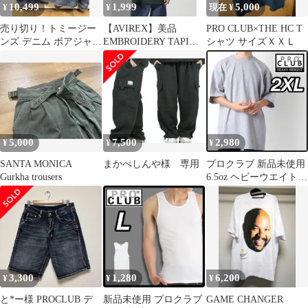
10,499
1,999
5,000
¥
¥
現在 ¥
売り切り！トミージー
【AVIREX】美品
PRO CLUB×THE HC T
ンズ デニム ボアジャケ
EMBROIDERY TAPING
シャツ サイズＸＸＬ
ット Mサイズ
ポケT M 緑
5,000
7,500
2,980
¥
¥
¥
SANTA MONICA
まかべしんや様 専用
プロクラブ 新品未使用
Gurkha trousers
6.5oz ヘビーウエイト
半袖Tシャツ グレー
2XL
3,300
1,280
6,200
¥
¥
¥
と*ー様 PROCLUB デ
新品未使用 プロクラブ
GAME CHANGER