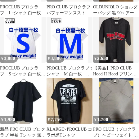
PROCLUB プロクラ
PRO CLUB プロクラブ
OLDUNIQLO ショルダ
ブ L tシャツ 白一枚
パフォーマンスストレ
ーバッグ 黒 90's アーカ
黒一枚 tシャツ 半袖
ッチナイロンショーツ
イブ テック系 y2k
3,880
3,880
2,650
¥
¥
¥
PROCLUB プロクラ
PROCLUB プロクラブ t
【美品】PRO CLUB
ブ S tシャツ 白一枚
シャツ M 白一枚 黒
Hood II Hood プリント
黒一枚 tシャツ 半袖
一枚 二枚組 新
Tシャツ L 黒
品 半袖
1,980
7,750
1,700
¥
¥
¥
新品 PRO CLUB プロク
XLARGE×PROCLUB コ
PRO CLUB（プロクラ
ラブ 半袖 Tシャツ 無地
ラボ黒Tシャツ
ブ）ヘビーウェイト T