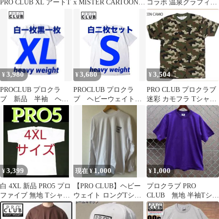
PRO CLUB XL アートT
x MISTER CARTOON
コラボ 温泉グラフィッ
コーチジャケット
クTシャツ 白 XL
3,980
3,680
3,504
¥
¥
¥
PROCLUB プロクラ
PROCLUB プロクラ
PRO CLUB プロクラブ
ブ 新品 半袖 ヘビ
ブ ヘビーウェイト t
迷彩 カモフラ Tシャツ
ーウェイト 白一枚
シャツ S 白二枚 新
XL コンフォート 厚手
黒一枚 XL
品 半袖
3,399
1,000
1,000
¥
現在 ¥
¥
白 4XL 新品 PRO5 プロ
【PRO CLUB】ヘビー
プロクラブ PRO
ファイブ 無地 Tシャツ
ウェイト ロングTシャ
CLUB 無地 半袖Tシャ
ホワイト ビッグサイズ
ツXL
ツ 6.5oz パープル
Lサイズ