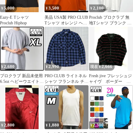
5,000
3,500
2,100
¥
¥
¥
Eazy-E Tシャツ
美品 USA製 PRO CLUB
Proclub プロクラブ 無
Proclub Hiphop
Tシャツ オレンジ ヘビ
地Tシャツ ブランク ホ
ーウェイト 丸胴
ワイト 白 L
2,680
2,990
2,666
¥
¥
現在 ¥
プロクラブ 新品未使用
PRO CLUB ライトネル
Fresh jive フレッシュジ
6.5oz ヘビーウエイト
シャツ フランネル チェ
ャイヴ ボーダー カ
半袖Tシャツ グレー XL
ックシャツ 青黒 M
ーディガン M
2,800
1,880
2,300
¥
¥
¥