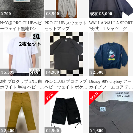
700
8,500
5,000
¥
¥
現在 ¥
N*Y様 PRO CLUBヘビ
PRO CLUB スウェット
WALLA WALLA SPORT
ーウェイト無地Tシャ
セットアップ
7分丈 Tシャツ グレ
ツ 2XLオーバーサイズ
ー XXXL
ヘザー
5,399
4,900
2,500
¥
¥
¥
2枚 プロクラブ 2XL 白
PRO CLUB プロクラブ
Disney 90's cityboy アー
ホワイト 半袖 ヘビーウ
ヘビーウェイト ポケッ
カイブ ノームコア テッ
ェイト Tシャツ
トTシャツ 墨黒 XL
ク系 y2k
2,200
2,500
1,600
¥
¥
¥