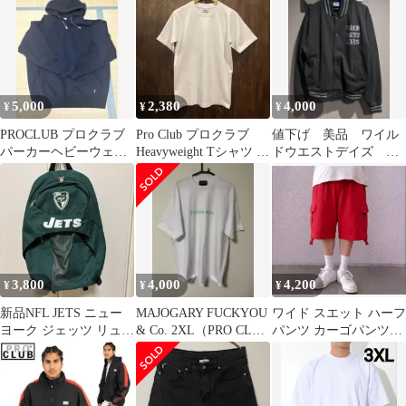
ードTシャツXL極太
5,000
2,380
4,000
¥
¥
¥
PROCLUB プロクラブ
Pro Club プロクラブ
値下げ 美品 ワイル
パーカーヘビーウェイ
Heavyweight Tシャツ 白
ドウエストデイズ ス
トb系bboy HIPHOP
Sサイズ 1
タジャン
3,800
4,000
4,200
¥
¥
¥
新品NFL JETS ニュー
MAJOGARY FUCKYOU
ワイド スエット ハーフ
ヨーク ジェッツ リュッ
& Co. 2XL（PRO CLUB
パンツ カーゴパンツ
ク バックパック 緑
ボディ）
Y2K cityboy 極太