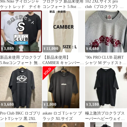
90s Nike ナイロンジャ
プロクラブ 新品未使用
102 2XLサイズ pro
ケット レッド ナイキ
コンフォート 5.8oz タ
club《プロクラブ》コ
ンクトップ 白 M
ンフォート半袖無地T
シャツ
3,880
11,000
4,480
¥
¥
¥
新品未使用 プロクラブ
【新品未使用】
’90s PRO CLUB 花柄T
5.8ozコンフォート 無地
CAMBER キャンバー
シャツ M デッドストッ
半袖Tシャツ 白黒２枚
スウェットパンツ
ク
S
12oz アメリカ製
3,680
1,000
3,180
¥
¥
¥
Pro Club BKC ロゴプリ
askate ロゴ Tシャツ ブ
極上激渋プロクラブス
ントTシャツ 黒 2XL
ラック XLサイズ
ーパーヘビーウェイト
無地ブランク墨黒フェ