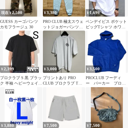
2,500
3,380
1,699
現在 ¥
¥
¥
GUESS カーゴパンツ
PRO CLUB 極太スウェ
ベンデイビス ポケット
カモフラージュ 30
ットジョガーパンツ
ビッグTシャツ ホワイ
3XL
ト S
2,399
3,000
3,500
¥
¥
¥
プロクラブ S 黒 ブラッ
プリントあり PRO
PROCLUB フーディ
ク 半袖 ヘビーウェイト
CLUB プロクラブ Tシ
ー パーカー プロク
Tシャツ
ャツ 白 美品 管理B1612
ラブ ブルー
3,880
7,500
7,500
¥
¥
¥