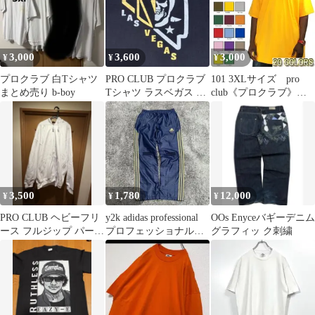
3,000
3,600
3,000
¥
¥
¥
プロクラブ 白Tシャツ
PRO CLUB プロクラブ
101 3XLサイズ pro
まとめ売り b-boy
Tシャツ ラスベガス レ
club《プロクラブ》ヘ
イダース スカル NHL
ビーウエイト半袖無地
Tシャツ
3,500
1,780
12,000
¥
¥
¥
PRO CLUB ヘビーフリ
y2k adidas professional
OOs Enyceバギーデニム
ース フルジップ パーカ
プロフェッショナルパ
グラフィッ ク刺繍
ー XL ホワイト
ンツ ワイド