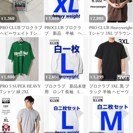
1,360
3,880
2,800
¥
¥
¥
PRO CLUB プロクラブ
PROCLUB プロクラ
PRO CLUB Heavyweight
ヘビーウェイト Tシャ
ブ 新品 半袖 ヘビ
Tシャツ 3XL ブラウン
ツ 白 2XL 白T 古着
ーウェイト 白二枚
XL
1,880
2,680
3,299
¥
¥
¥
PRO 5 SUPER HEAVY
プロクラブ 新品未使
プロクラブ 3XL 黒 ブ
Tシャツ 緑 2XL
用 ロンT 長袖 L
ラック 半袖 ヘビーウェ
白 一枚 ヘビーウェ
イト Tシャツ
イト