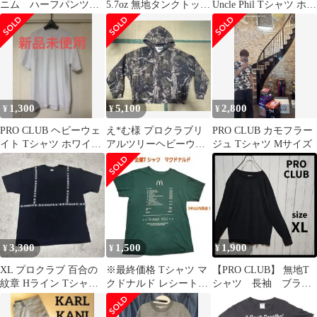
ニム ハーフパンツ
5.7oz 無地タンクトップ
Uncle Phil Tシャツ ホワ
サイズ 30
インナー 白 L
イト XL
1,300
5,100
2,800
¥
¥
¥
PRO CLUB ヘビーウェ
え*む様 プロクラブリ
PRO CLUB カモフラー
イト Tシャツ ホワイト
アルツリーヘビーウェ
ジュ Tシャツ Mサイズ
L
イトジップパーカーM
3,300
1,500
1,900
¥
¥
¥
XL プロクラブ 百合の
※最終価格 Tシャツ マ
【PRO CLUB】 無地T
紋章 Hライン Tシャツ
クドナルド レシート柄
シャツ 長袖 ブラッ
黒 ゴシック CH風 半袖
デルタ
ク クルーネック
F610