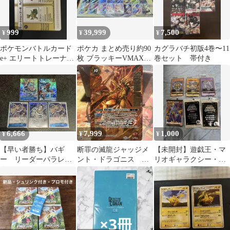
999
39,999
7,500
¥
¥
¥
ポケモンバトルカード
ポケカ まとめ売り約90
カグラバチ初版4巻〜11
e+ エリートトレーナー
枚 ブラッキーVMAX
巻セット 帯付き
のカノウ（ID:08-
25thピカチュウ
P004）
6,666
7,999
1,000
¥
¥
¥
【早い者勝ち】バギ
断罪の滅龍ジャッジメ
【未開封】遊戯王・マ
ー リーダーパラレ
ント・ドラゴニス
リオギャラクシー・ド
ル インペルダウンの
BCGFest3on3 準優勝商
ラゴンボール 映画/限定
囚人 パラレル
品
特典カード6点