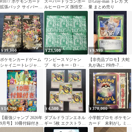
#1077 ポケモンカード
スーパードラゴンボー
D.Gray-man トレカ 大
拡張パック サイバージ
ルヒーローズ 孫悟空ゼ
量 まとめ売り
ャッジ 1パック 新品未
ノ プロモ
開封商品
39,000
23,500
9,999
¥
¥
¥
ポケモンカードゲーム
ワンピース Vジャン
【非売品プロモ】大蛇
シャイニートレジャー
プ モンキー・D・ル
丸が為に PR作-7
ex 2BOX
フィ プロモ ワンピース
NARUTOカードゲーム
未開封 6枚
2004年
14,790
4,500
370,000
¥
¥
¥
【最強ジャンプ 2026年
ダブルドラゴンエネル
小学館プロモ ポケモン
9月号】10冊付録付き
ギー 5枚 エクストラバ
カード 未剥がし ミュ
ドラゴンボールカード
トルの日
ウ 091/PCG-P 2005