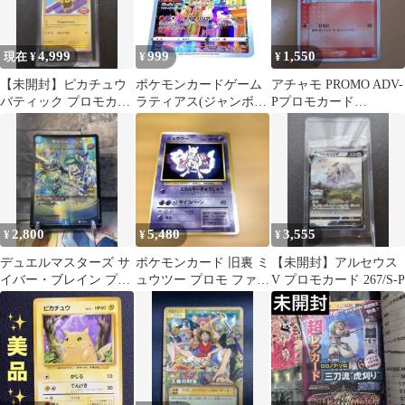
4,999
999
1,550
現在 ¥
¥
¥
【未開封】ピカチュウ
ポケモンカードゲーム
アチャモ PROMO ADV-
バティック プロモカー
ラティアス(ジャンボカ
Pプロモカード
ド 154/SV-P インドネシ
ード) 【P】S-P
017/ADV-P
ア語
2,800
5,480
3,555
¥
¥
¥
デュエルマスターズ サ
ポケモンカード 旧裏 ミ
【未開封】アルセウス
イバー・ブレイン プロ
ュウツー プロモ ファン
V プロモカード 267/S-P
モ P30/Y22
ブック 1997