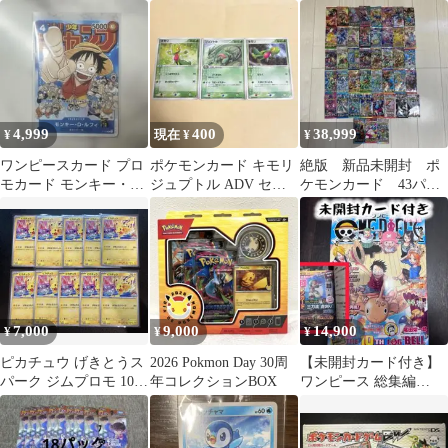
ンス 2枚セット
ウ 前期修正版
（Nintendo表記）
4,999
400
38,999
¥
現在 ¥
¥
ワンピースカード プロ
ポケモンカード キモリ
絶版 新品未開封 ポ
モカード モンキー・
ジュプトル ADV セブ
ケモンカード 43パッ
D・ルフィ P-033
ン 小学館 プロモ 3枚セ
クセット 拡張パック
ット
151 他
7,000
9,000
14,900
¥
¥
¥
ピカチュウ げきとうス
2026 Pokmon Day 30周
⁠【未開封カード付き】
パーク ジムプロモ 10枚
年コレクションBOX
ワンピース 総集編
133/M-P
10TH LOG 完品⁠