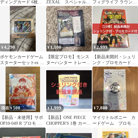
ディングカード 6枚セ
ZEXAL スペシャルカ
フィグライフ ラウンド
ット
ードA 非売品 20パッ
ワン限定
ク
4,290
1,100
2,999
¥
¥
¥
ポケモンカードゲーム
【限定プロモ】モンス
【新品未開封・シュリ
スターターセットex イ
ターハンター トレーデ
ンク・プロモカード】
ーブイex 未開封 新品
ィングカードゲーム オ
ONEPIECE学園 ワンピ
トモアイルー
ース10巻
500
1,999
7,800
現在 ¥
¥
¥
【新品・未使用】サボ
【新品】ONE PIECE
マイリトルポニー カ
OP10-049 R プロモ 非
CHOPPER'S 1巻 カード
ードゲーム プロモカ
売品
同梱 シュリンク付き
ード