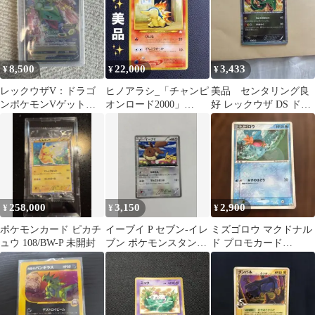
8,500
22,000
3,433
¥
¥
¥
レックウザV：ドラゴ
ヒノアラシ_「チャンピ
美品 センタリング良
ンポケモンVゲットチ
オンロード2000」
好 レックウザ DS ドラ
ャレンジ PROMO S-Pプ
PROMO ポケモンカー
ゴンセレクション
ロモカード
ド 旧裏
011/020
258,000
3,150
2,900
¥
¥
¥
ポケモンカード ピカチ
イーブイ P セブン-イレ
ミズゴロウ マクドナル
ュウ 108/BW-P 未開封
ブン ポケモンスタンプ
ド プロモカード
ラリー2013
083/PCG-P ポケカ