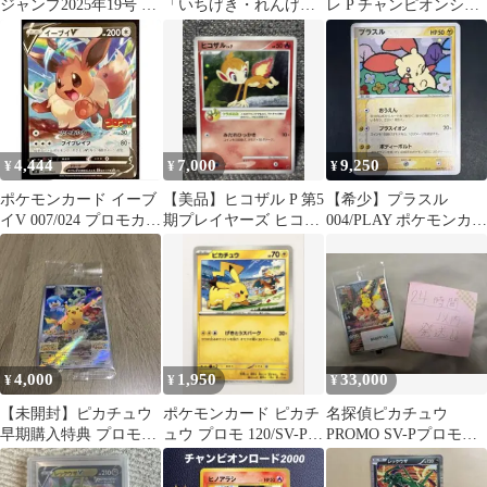
ジャンプ2025年19号 応
「いちげき・れんげき
レ P チャンピオンシッ
募者全員サービス_プロ
スタートダッシュキャ
プ 2025年シーズン
モ
ンペーン」④
4,444
7,000
9,250
¥
¥
¥
ポケモンカード イーブ
【美品】ヒコザル P 第5
【希少】プラスル
イV 007/024 プロモカー
期プレイヤーズ ヒコザ
004/PLAY ポケモンカー
ド
ルlv7 プロモ 002/PPP
ド プレイヤーズ
4,000
1,950
33,000
¥
¥
¥
【未開封】ピカチュウ
ポケモンカード ピカチ
名探偵ピカチュウ
早期購入特典 プロモカ
ュウ プロモ 120/SV-P
PROMO SV-Pプロモカ
ード 001/SV-P
げきとうスパーク
ード 098/SV-P 未開封品