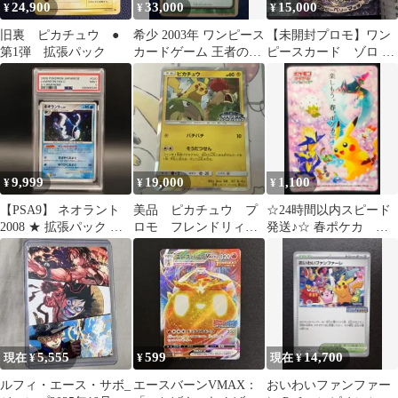
24,900
33,000
15,000
¥
¥
¥
旧裏 ピカチュウ ●
希少 2003年 ワンピース
⁠【未開封プロモ】ワン
第1弾 拡張パック
カードゲーム 王者の財
ピースカード ゾロ PJ-
宝 KB-01
C002 付属本ごと発送⁠
9,999
19,000
1,100
¥
¥
¥
【PSA9】 ネオラント
美品 ピカチュウ プ
☆24時間以内スピード
2008 ★ 拡張パック 破
ロモ フレンドリィシ
発送♪☆ 春ポケカ ス
空の激闘 渦巻き ポケカ
ョップ 227/SM-P
テッカー
5,555
599
14,700
現在 ¥
¥
現在 ¥
ルフィ・エース・サボ_
エースバーンVMAX：
おいわいファンファー