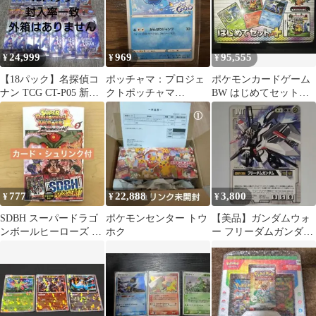
24,999
969
95,555
¥
¥
¥
【18パック】名探偵コ
ポッチャマ：プロジェ
ポケモンカードゲーム
ナン TCG CT-P05 新た
クトポッチャマ
BW はじめてセットプ
なる謎 未開封 1BOX
PROMO S-Pプロモカー
ラス 新品未開封
ド ポケカ
777
22,888
3,800
¥
¥
¥
SDBH スーパードラゴ
ポケモンセンター トウ
【美品】ガンダムウォ
ンボールヒーローズ メ
ホク
ー フリーダムガンダム
テオミッション 2巻 特
SP-27 プラモ初回特典
典付初版