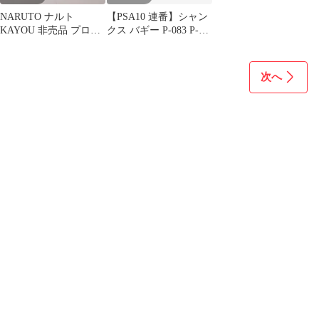
NARUTO ナルト
【PSA10 連番】シャン
KAYOU 非売品 プロモ
クス バギー P-083 P-
カード NREA-PR-002
084 ワンピースカード 2
枚セット
次へ