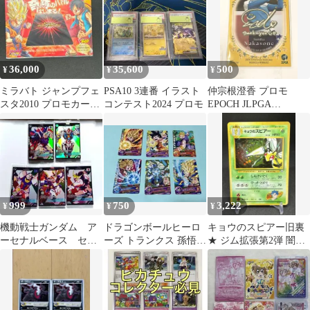
36,000
35,600
500
¥
¥
¥
ミラバト ジャンプフェ
PSA10 3連番 イラスト
仲宗根澄香 プロモ
スタ2010 プロモカード
コンテスト2024 プロモ
EPOCH JLPGA
セット1 非売品
ROOKIES & WINNERS
999
750
3,222
¥
¥
¥
機動戦士ガンダム ア
ドラゴンボールヒーロ
キョウのスピアー旧裏
ーセナルベース セブ
ーズ トランクス 孫悟天
★ ジム拡張第2弾 闇か
ンイレブン限定 プロ
他 プロモ 6枚セット
らの挑戦
モカード ガンダム