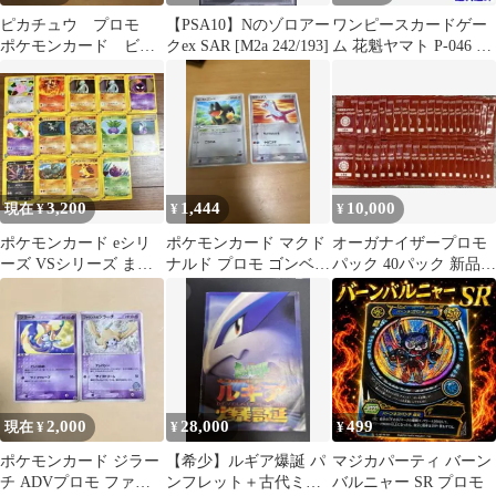
ピカチュウ プロモ
【PSA10】Nのゾロアー
ワンピースカードゲー
ポケモンカード ビル
クex SAR [M2a 242/193]
ム 花魁ヤマト P-046 プ
ドアベア コラボ 英
ロモカード
語版
3,200
1,444
10,000
現在 ¥
¥
¥
ポケモンカード eシリ
ポケモンカード マクド
オーガナイザープロモ
ーズ VSシリーズ まと
ナルド プロモ ゴンベ
パック 40パック 新品未
め売り プロモ 12枚セッ
ラティアス
開封
ト
2,000
28,000
499
現在 ¥
¥
¥
ポケモンカード ジラー
【希少】ルギア爆誕 パ
マジカパーティ バーン
チ ADVプロモ ファウ
ンフレット＋古代ミュ
バルニャー SR プロモ