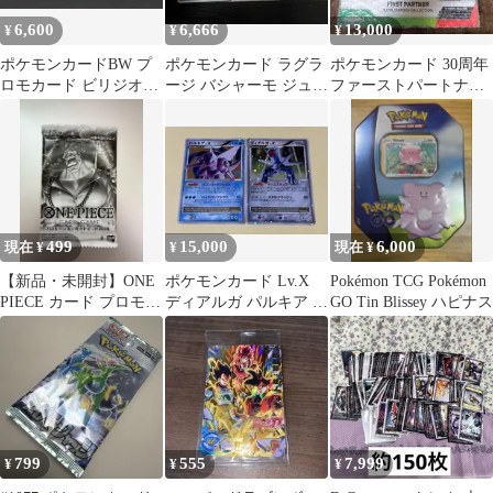
6,600
6,666
13,000
¥
¥
¥
ポケモンカードBW プ
ポケモンカード ラグラ
ポケモンカード 30周年
ロモカード ビリジオン
ージ バシャーモ ジュカ
ファーストパートナー
＆テラキオン＆コバル
イン まとめ売り
イラストコレクション
オン
【英語版】
499
15,000
6,000
現在 ¥
¥
現在 ¥
【新品・未開封】ONE
ポケモンカード Lv.X
Pokémon TCG Pokémon
PIECE カード プロモー
ディアルガ パルキア プ
GO Tin Blissey ハピナス
ションカードセット
ロモ まとめ
2026
799
555
7,999
¥
¥
¥