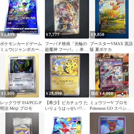
1,899
7,777
9,850
¥
¥
¥
ポケモンカードゲーム
フーパ P 映画「光輪の
ブースターVMAX 英語
ミュウ(ジャンボカー
超魔神 フーパ」」来場
版 夏ポケカ
ド) 【P】 S-P
特典 キラ 155/XY-P
1,000
29,990
4,000
¥
¥
現在 ¥
レックウザ 014/PCG-P
【希少】ピカチュウ た
ミュウツーV プロモ
明治 Meiji プロモ
いりょうはっせい!?
Pokemon GO スペシャ
070/XY-P 限定プロモ ポ
ルセット 273/S-P
ケカ