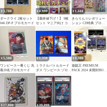
3,780
4,999
1,444
¥
¥
¥
ダークライ 2枚セット
【最終値下げ！】 9枚
きらりん☆レボリュー
046 DP-P プロモカード
セット マニア向け コレ
ション CD特典 プロモ
クター向け プロモーシ
カード 2枚セット 平成
ョンカード
レトロ
5,500
1,350
9,380
¥
¥
¥
ワンピース一番くじ 先
ミラクルバトルカード
遊戯王 PREMIUM
着20名プロモカード
ダス ワンピース ゾロ
PACK 2024 未開封BOX
ルフィ 非売品プロモカ
限定白龍黒龍セット付
ードセット
き
17,800
39,999
¥
¥