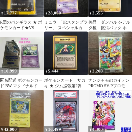
17,777
28,000
2,555
¥
¥
¥
R団のバンギラス ★ ポ
ミュウ_「JRスタンプラ
美品 ダンバル δ-デル
ケモンカード★VS
リー」 スペシャルカー
タ種 拡張パック ホロ
142/141
ド 非光沢 PROMO 第1
ンの研究塔 036/086
世代…
10,999
5,444
2,200
¥
¥
¥
匿名配送 ポケモンカー
ポケモンカード サカ
ナンジャモのカイデン
ド BW マクドナルドオ
キ ★ ジム拡張第2弾 闇
PROMO SV-Pプロモカ
リジナル メロエッタ プ
からの挑戦 旧裏
ード 232/SV-P
ロモカード
42,000
16,499
4,300
¥
¥
¥