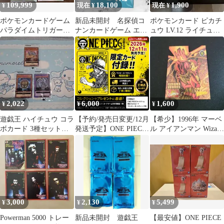
109,999
18,100
1,900
¥
現在 ¥
現在 ¥
ポケモンカードゲーム
新品未開封 名探偵コ
ポケモンカード ピカチ
パラダイムトリガー
ナンカードゲーム エグ
ュウ LV.12 ライチュウ
4BOX シュリンク付き
ゼクティブコレクショ
LV.37セット2007
ン3冊セット
2,022
6,000
1,600
¥
¥
¥
遊戯王 ハイチュウ コラ
【予約/発売日変更/12月
【希少】1996年 マーベ
ボカード 3種セット
発送予定】ONE PIECE
ル アイアンマン Wizard
未開封
magazine Vol.21 カード
プロモカードNo.11
ゲーム付き同梱版 1冊
ルフィ プロモカード付
き 新品
3,000
2,130
5,499
¥
¥
¥
Powerman 5000 トレー
新品未開封 遊戯王
【最安値】ONE PIECE