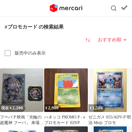
#プロモカード の検索結果
並び替え
販売中のみ表示
2,200
2,900
1,500
現在 ¥
¥
¥
フーパ P 映画「光輪の
ハネッコ PROMO P - e
ゼニガメ 055/ADV-P 明
超魔神 フーパ」 来場特
プロモカード 029/P
治 Meiji プロモ
典 キラ 155/XY-P