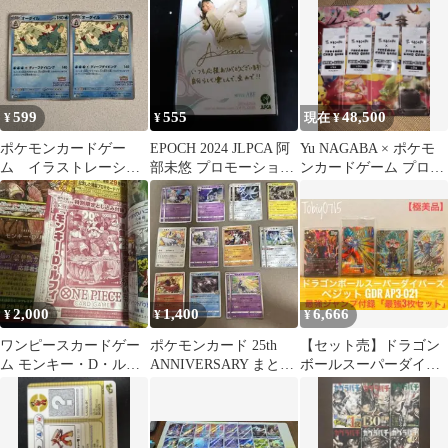
プロモ
599
555
48,500
¥
¥
現在 ¥
ポケモンカードゲー
EPOCH 2024 JLPCA 阿
Yu NAGABA × ポケモ
ム イラストレーショ
部未悠 プロモーション
ンカードゲーム プロモ
ンコンテスト2024 オー
カード
カードパック 4パック
ダイル 2枚
2,000
1,400
6,666
¥
¥
¥
ワンピースカードゲー
ポケモンカード 25th
【セット売】ドラゴン
ム モンキー・D・ルフ
ANNIVERSARY まとめ
ボールスーパーダイバ
ィ 特製プロモカード
売り
ーズ GDR含む12枚＋付
録特典付未開封