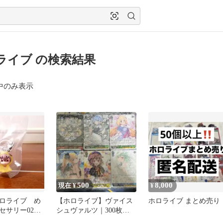
ライブ の検索結果
中のみ表示
500
8,000
現在 ¥
¥
ロライブ め
【ホロライブ】ヴァイス
ホロライブ まとめ売り
セサリー02
シュヴァルツ｜300枚セ
ット