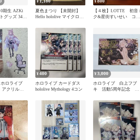
0
1,180
800
¥
¥
0期生 AZKi
夏色まつり 【未開封】
【４枚】LOTTE 初音
トグッズ 34点
Hello hololive マイクロフ
ク&星街すいせい コ
ァイバータオル
ボ クリアファイル
400
3,000
¥
¥
 ホロライブ
ホロライブ カードダス
ホロライブ 白上フブ
生日 アクリルジ
hololive Mythology 4コン
キ 活動5周年記念 箔
ンド
押し複製サイン＆メッ
ージポストカード