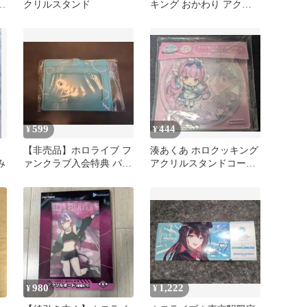
ス
クリルスタンド
キング おかわり アクリ
ルスタンド賞 猫又おかゆ
アクスタ
599
444
¥
¥
【非売品】ホロライブ フ
湊あくあ ホロクッキング
み
ァンクラブ入会特典 パス
アクリルスタンドコース
ケース ストラップ付
ター
980
1,222
¥
¥