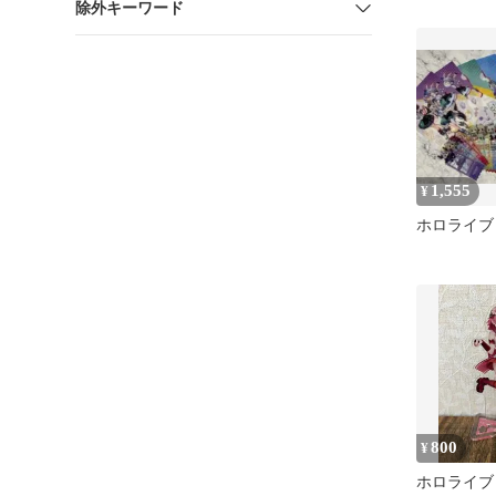
除外キーワード
& 限定ト
1,555
¥
ホロライブ
800
¥
ホロライブ