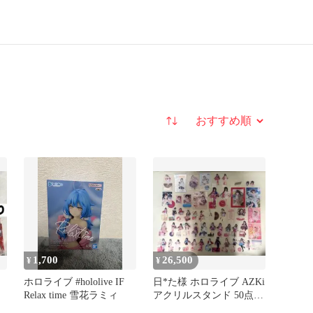
並び替え
1,700
26,500
¥
¥
ホロライブ #hololive IF
日*た様 ホロライブ AZKi
Relax time 雪花ラミィ
アクリルスタンド 50点ま
とめ売り