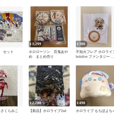
レカ
ロウィッチ
マウスパッド
1,299
380
¥
¥
 セット
ホロローソン 百鬼あや
不知火フレア ホロライ
め まとめ売り
hololive ファンタジー 
ゅあスタ
2,200
498
¥
¥
 さくらみこ
【新品】ホロライブ2nd
ホロライブ もちぽよち