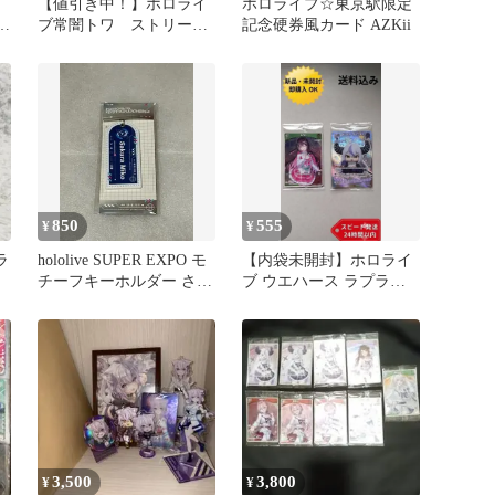
【値引き中！】ホロライ
ホロライブ☆東京駅限定
ロ
ブ常闇トワ ストリート
記念硬券風カード AZKii
ファイター アクリルボ
ード プライズ
850
555
¥
¥
ラ
hololive SUPER EXPO モ
【内袋未開封】ホロライ
チーフキーホルダー さく
ブ ウエハース ラプラ
らみこ
ス・ダークネス AZKi セ
ット
3,500
3,800
¥
¥