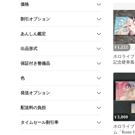
価格
割引オプション
あんしん鑑定
1,222
¥
出品形式
ホロライブ
記念硬券風
保証付き整備品
やめ
色
発送オプション
配送料の負担
3,000
¥
タイムセール割引率
ホロライブ 
ム「Route