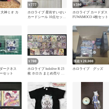
777
590
¥
¥
 大神ミオ カ
ホロライブ 星街すいせい
ホロライブ カードダス
カードシール 10点セット
FUWAMOCO 4枚セット
まとめ売り Reバース等
700
20,000
¥
現在 ¥
・ダークネス
ホロライブ hololive R 23
ホロライブ グッズ
ーセット
枚 ホロカ まとめ売り 美
女 VTuber