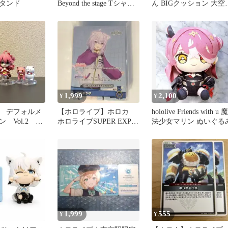
タンド
Beyond the stage Tシャツ
ん BIGクッション 大空
XLサイズ
バル
1,999
2,100
¥
¥
 デフォルメ
【ホロライブ】ホロカ
hololive Friends with u 魔
 Vol.2 さ
ホロライブSUPER EXPO
法少女マリン ぬいぐる
星街すいせい
入場特典 猫又おかゆデ
ッキ
1,999
555
¥
¥