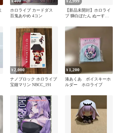
400
2,999
¥
¥
ミ
ホロライブ カードダス
【新品未開封】ホロライ
ラ
百鬼あやめ 4コン
ブ 獅白ぼたん ぬーすと
プラス 2体セット
2,000
1,200
¥
¥
ナノブロック ホロライブ
湊あくあ ボイスキーホ
宝鐘マリン NBCC_191
ルダー ホロライブ
セ