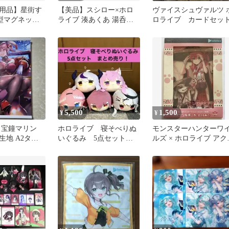
用品】星街す
【美品】スシロー×ホロ
ヴァイスシュヴァルツ 
V型マグネット
ライブ 湊あくあ 湯呑み 2
ロライブ カードセッ
個セット
5,500
1,500
¥
¥
 宝鐘マリン
ホロライブ 寝そべりぬ
モンスターハンターワ
生地 A2タペス
いぐるみ 5点セット
ルズ × ホロライブ アク
まとめ売り！
ルボード さくらみこ新
未開封