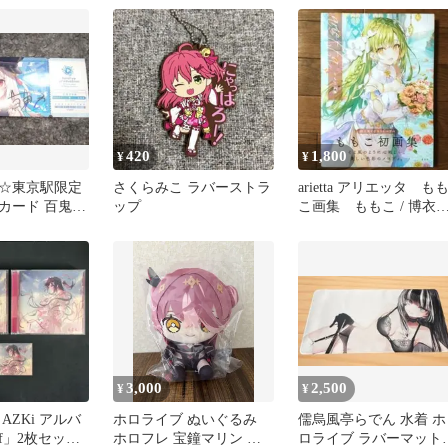
420
1,800
¥
¥
☆東京駅限定
さくらみこ ラバーストラ
arietta アリエッタ も
カード 百鬼あ
ップ
こ画集 ももこ / 博衣
より / ホロライブ
3,000
2,500
¥
¥
AZKi アルバ
ホロライブ ぬいぐるみ
儒烏風亭らでん 水着 ホ
 If」2枚セット
ホロフレ 宝鐘マリン ホ
ロライブ ラバーマット