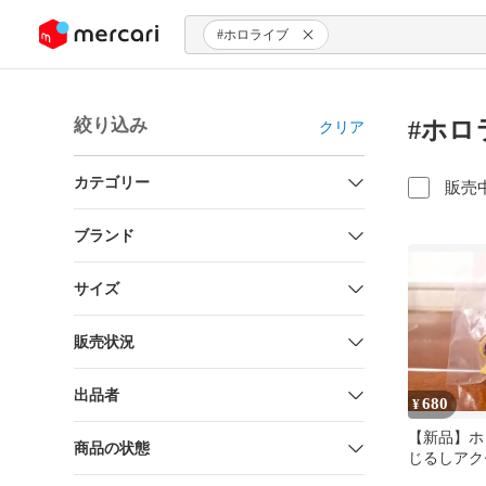
ンツにスキップ
#ホロライブ
絞り込み
#ホロ
クリア
カテゴリー
販売
ブランド
サイズ
販売状況
出品者
680
¥
【新品】ホ
商品の状態
じるしアク
戌神ころね