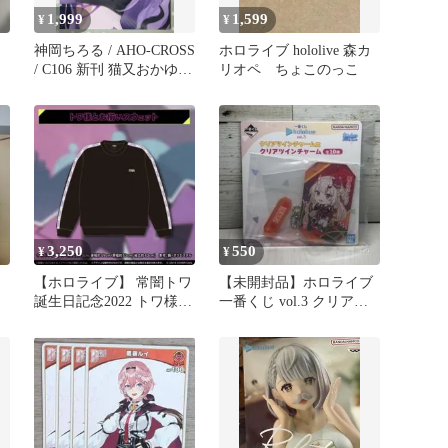
1,999
1,599
¥
¥
神岡ちろる / AHO-CROSS
ホロライブ hololive 森カ
/ C106 新刊 猫又おかゆ
リオペ ちょこのっこ
ホロライブ
3,250
550
¥
¥
【ホロライブ】 常闇トワ
【未開封品】ホロライブ
誕生日記念2022 トワ様と
一番くじ vol.3 クリアツ
お揃いスウェット
インチャーム賞 百鬼あや
め