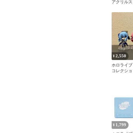
アクリルス
2,550
¥
ホロライブ
コレクション
くらみこ 
1,799
¥