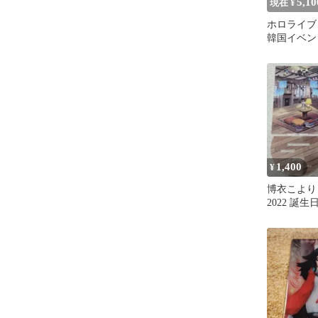
5,10
現在 ¥
ホロライブ 
韓国イベン
まとめ売り
1,400
¥
博衣こより
2022 誕
オラマスタ