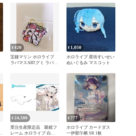
420
1,050
¥
¥
も
宝鐘マリン ホロライブ
ホロライブ 星街すいせい
こ
ラバマスARTグミ ラバー
ぬいぐるみ マスコット
ストラップ ラバスト 船
長
24,500
777
¥
¥
受注生産限定品 眼鏡フ
ホロライブ カードダス
レーム ホロライブ 白上
一伊那尓栖 SR 1枚