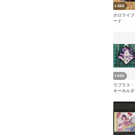
460
¥
ホロライブ
ード
666
¥
ラプラス
キーホルダ