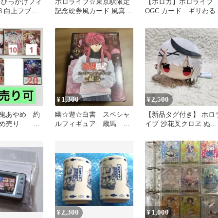
 ひっかけフィ
ホロライブ☆東京駅限定
【ホロカ】ホロライブ
.8 白上フブキ
記念硬券風カード 風真い
OGC カード ギリわる
ろは
ボ 2枚セット
1,300
2,500
¥
¥
鬼あやめ 約
幽☆遊☆白書 スペシャ
【新品タグ付き】 ホロ
まとめ売り
ルフィギュア 蔵馬 特
イブ 沙花叉クロヱ ぬい
別価格.
ぐるみ 寝そべり
2,300
1,000
¥
¥