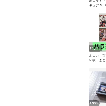
ホロライブ
ギュア Vol
フリュー
1,200
¥
ホロカ 百
63枚 
1472
999
¥