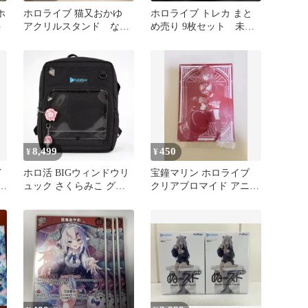
ホ
ホロライブ 猫又おかゆ
ホロライブ トレカ まと
ト
アクリルスタンド な
め売り 9枚セット 未開
ど 7種
封 トレーディングカー
ド
8,499
450
¥
¥
イ
ホロ活 BIGウィンドウリ
宝鐘マリン ホロライブ
リ
ュック さくらみこ グッ
クリアブロマイド アニメ
品
ズ3点付 ホロライブ
イト hololive 船長