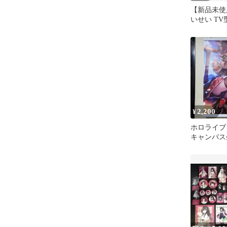
【新品未使
いせい T
ホロぐら
2,200
¥
ホロライブ
キャンバス
トリー