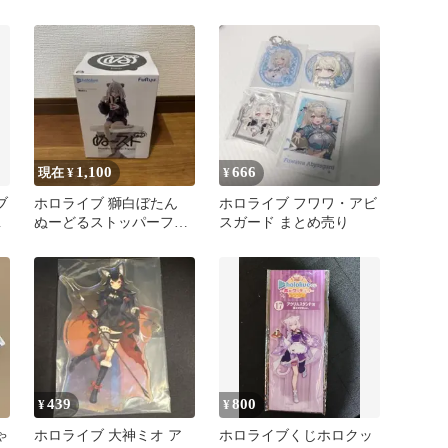
フブキ モデル
1,100
666
現在 ¥
¥
ブ
ホロライブ 獅白ぼたん
ホロライブ フワワ・アビ
ち
ぬーどるストッパーフィ
スガード まとめ売り
ギュア プラス
439
800
¥
¥
ゃ
ホロライブ 大神ミオ ア
ホロライブくじホロクッ