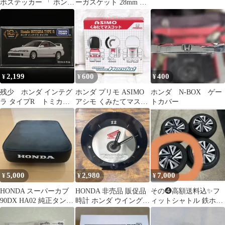
ボステッカー 「 ホンダ
ーガスケット 28mm ジ
ウィング ロゴ 」
ョグ ディオ ヤマハ ホ
ンダ
2,199
600
400
¥
¥
¥
残少 ホンダ インテグ
ホンダ プリモ ASIMO
ホンダ N-BOX ゲー
ラ タイプR トミカプ
アシモ くみたてマスコ
トカバー
レミアム 10周年記
ット ノベルティ 非売品
念 復刻
5,000
2,980
7,000
¥
¥
¥
HONDA スーパーカブ
HONDA 非売品 販促品
その❹高額送料込✨フ
90DX HA02 純正タンデ
時計 ホンダ ウイングロ
ィットシャトル 鉄ホイ
ムシート
ゴ 当時物 ホンダ
ールタイヤセット。1本
ずつ出品。