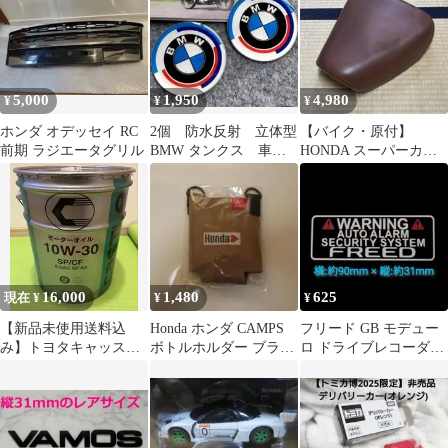
5,000
1,950
4,980
¥
¥
¥
ホンダ オデッセイ RC
2個 防水反射 立体型
【バイク・原付】
前期 ラジエータグリル
BMW タンクス 車
HONDA スーパーカブ
バイクステッカー 直
シート 型式不明
径6.5センチ
16,000
1,480
625
現在 ¥
¥
¥
【新品未使用送料込
Honda ホンダ CAMPS
フリード GB モデュー
み】トヨタキャッスル
ボトルホルダー ブラウ
ロ ドライブレコーダー
エンジンオイル
ン系
ステッカー FRGB-W
SP/CF10w-30