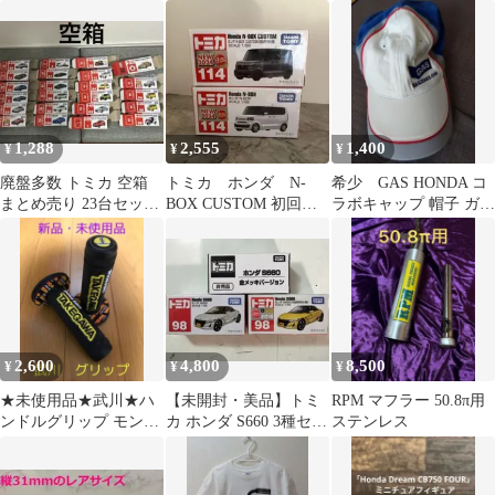
ルピンク・メタリック
カタログ
軽自動車 岐阜 愛知
1,288
2,555
1,400
¥
¥
¥
廃盤多数 トミカ 空箱
トミカ ホンダ N-
希少 GAS HONDA コ
まとめ売り 23台セット
BOX CUSTOM 初回特
ラボキャップ 帽子 ガス
cx-5 コペン S660 等
別仕様 通常版
ホンダ
2,600
4,800
8,500
¥
¥
¥
★未使用品★武川★ハ
【未開封・美品】トミ
RPM マフラー 50.8π用
ンドルグリップ モンキ
カ ホンダ S660 3種セッ
ステンレス
ー ゴリラ ダックス dio
ト
エイプ