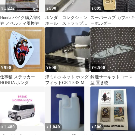
1,222
590
899
¥
¥
¥
Honda バイク購入割引
ホンダ コレクション
スーパーカブ カブ50 キ
券 ノベルティ引換券
ホール ストラップ
ーホルダー
レーシングカー
990
600
6,500
¥
¥
¥
仕事猫 ステッカー
津ミルクネット ホンダ
鈴鹿サーキットコース
HONDA ホンダ
フィットGE 1.5RS MT
型 置き物
CBR600RR バイク くま
用前期 シフトブーツ
みね
1,480
1,040
500
¥
¥
¥