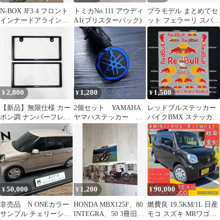
N-BOX JF3.4 フロント
トミカNo.111 アウディ
プラモデル まとめてセ
インナードアラインガ
A1(ブリスターパック)
ット フェラーリ スバル
ード 左右2Pセット
マツダ ホンダ 名車 ス
ポーツカー パーツ 現状
品 【FJ0618】
2,800
1,280
1,500
¥
¥
¥
【新品】無限仕様 カー
2個セット YAMAHA
レッドブルステッカー
ボン調 ナンバーフレー
ヤマハステッカー バ
バイクBMX ステッカー
ム 2枚セット 【白・3】
イクステッカー タン
デカール ヘルメット
クステッカー
ステッカー
50,000
1,200
90,000
¥
¥
¥
非売品 N ONEカラー
HONDA MBX125F、80
燃費良 19.5KM/1L 日産
サンプル チェリーシェ
INTEGRA、50 3冊旧車
モコ スズキ MRワゴン