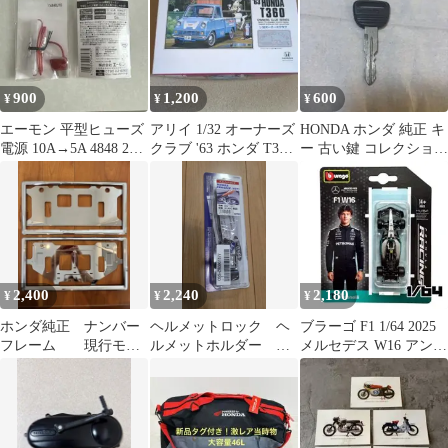
900
1,200
600
¥
¥
¥
エーモン 平型ヒューズ
アリイ 1/32 オーナーズ
HONDA ホンダ 純正 キ
電源 10A→5A 4848 2個
クラブ '63 ホンダ T360
ー 古い鍵 コレクション
セット
プラモデル
レトロ ヴィンテージ
2,400
2,240
2,180
¥
¥
¥
ホンダ純正 ナンバー
ヘルメットロック ヘ
ブラーゴ F1 1/64 2025
フレーム 現行モデ
ルメットホルダー ホ
メルセデス W16 アント
ル 前後セット
ンダ CBR400R 用
ネッリ