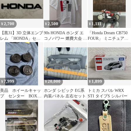
2,700
2,500
1,111
¥
¥
¥
【黒31】3D 立体エンブ
90s HONDA ホンダ エ
「Honda Dream CB750
レム 「HONDA」セッ
コノパワー 燃費大会 記
FOUR」 ミニチュアフ
ト マットブラック
念Tシャツ L 古着
ィギュア
7,999
20,000
1,899
¥
¥
¥
美品 ホイールキャッ
ホンダ シビック EG系
トミカ スバル WRX
プ センター BOX
内装パネル 左右セット
STI タイプS シルバー
WG VAN ホンダ 純正 4
個セット