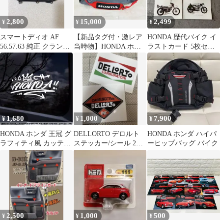
2,800
15,000
2,499
¥
¥
¥
スマートディオ AF
【新品タグ付・激レア
HONDA 歴代バイク イ
56.57.63 純正 クランク
当時物】HONDA ホン
ラストカード 5枚セッ
ケース カバー レストア
ダ ウイング ダッフルバ
ト 旧車 0808
に
ッグ 46L
1,680
1,000
7,900
¥
¥
¥
HONDA ホンダ 王冠 グ
DELLORTO デロルト
HONDA ホンダ ハイパ
ラフィティ風 カッティ
ステッカー/シール 2枚
ーヒップバッグ バイク
ングステッカー
セット
2,500
1,000
500
¥
¥
¥