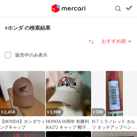
#ホンダ の検索結果
並び替え
販売中のみ表示
2,450
3,980
580
¥
¥
¥
【HONDA】ホンダウィ
HONDA 60周年 初勝利
H-7 ミラノレッド ホル
ングキャップ
RA272 キャップ 帽子
ツ タッチアップペン ホ
白
ンダ用【新品】