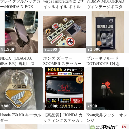
ブレイクプルバックカ
vespa lambretta等に 2サ
☆BMW MOTORRAD
ー/HONDA N-BOX
イクルオイル ボトル
ヴィンテージポスター
500cc
風 ステッカーセット新
品未使用
1,900
1,399
2,000
¥
¥
¥
NBOX（DBA-FJ3、
ホンダ ズーマー
ブレーキフルード
6BA-FJ3）専用 スマ
ZOOMER ステッカー
DOT4/DOT5.1対応
ホホルダー
＆ 自賠責ステッカープ
800ml ボルボ純正2本セ
レートセット
ット
880
1,000
900
¥
¥
¥
Honda 750 K0 キーホル
【高品質】HONDA カ
Nvan天井フック オレ
ダー
ッティングステッカー /
ンジ
カラー変更・サイズ変