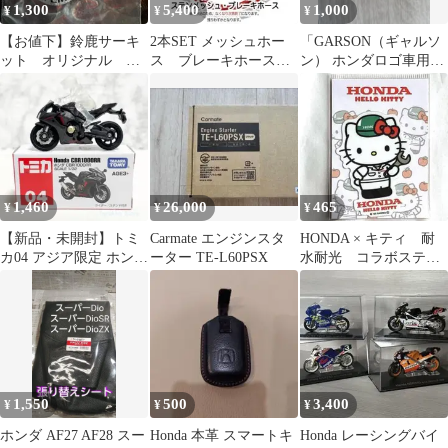
1,300
5,400
1,000
¥
¥
¥
【お値下】鈴鹿サーキ
2本SET メッシュホー
「GARSON（ギャルソ
ット オリジナル キ
ス ブレーキホース
ン） ホンダロゴ車用エ
ーホルダー レトロ
フロント リア ロン
ンブレム
レア 希少
グ 汎用
1,460
26,000
465
¥
¥
¥
【新品・未開封】トミ
Carmate エンジンスタ
HONDA × キティ 耐
カ04 アジア限定 ホンダ
ーター TE-L60PSX
水耐光 コラボステッ
CBR1000RR
カー 「作業着」 ホン
ダ 本田技研
1,550
500
3,400
¥
¥
¥
ホンダ AF27 AF28 スー
Honda 本革 スマートキ
Honda レーシングバイ