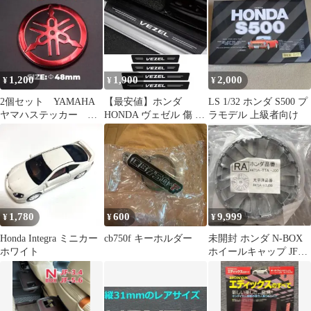
1,200
1,900
2,000
¥
¥
¥
2個セット YAMAHA
【最安値】ホンダ
LS 1/32 ホンダ S500 プ
ヤマハステッカー バ
HONDA ヴェゼル 傷 ド
ラモデル 上級者向け
イクステッカー タン
ア 車 サイドステップガ
クステッカー
ード
1,780
600
9,999
¥
¥
¥
Honda Integra ミニカー
cb750f キーホルダー
未開封 ホンダ N-BOX
ホワイト
ホイールキャップ JF3
JF4 JF5 JF6