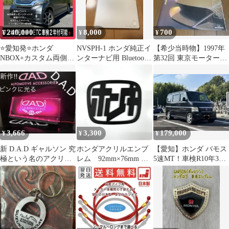
240,000
8,000
700
¥
¥
¥
⭐️愛知発⭐️ホンダ
NVSPH-1 ホンダ純正イ
【希少当時物】1997年
NBOX+カスタム両側パ
ンターナビ用 Bluetooth
第32回 東京モーターシ
ワスラ車検2年付可能‼️
アダプター
ョー HONDA カタログ
3,666
3,300
179,000
¥
¥
¥
新 D.A.D ギャルソン 究
ホンダアクリルエンブ
【愛知】ホンダ バモス
極という名のアクリル
レム 92mm×76mm サ
5速MT！車検R10年3月
プレート ピンクに光る
イズ変更可能
179,000円！
LED