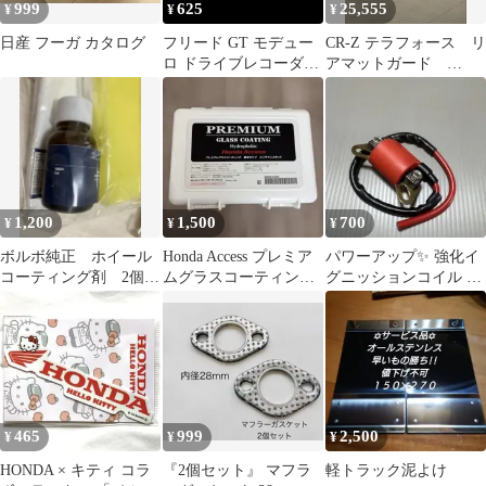
999
625
25,555
¥
¥
¥
日産 フーガ カタログ
フリード GT モデュー
CR-Z テラフォース リ
ロ ドライブレコーダー
アマットガード
ステッカー FRGT-A
nh624p 塗装済み
1,200
1,500
700
¥
¥
¥
ボルボ純正 ホイール
Honda Access プレミア
パワーアップ✨ 強化イ
コーティング剤 2個セ
ムグラスコーティング
グニッションコイル 点
ット(2台分)
メンテナンスキット
火 カワサキ ヤマ
ハ スズキ 検
465
999
2,500
¥
¥
¥
HONDA × キティ コラ
『2個セット』 マフラ
軽トラック泥よけ