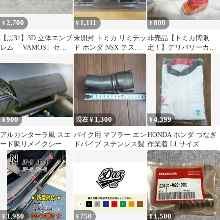
2,700
1,111
800
¥
¥
¥
【黒31】3D 立体エンブ
未開封 トミカ リミテッ
非売品【トミカ博限
レム 「VAMOS」セッ
ド ホンダ NSX テスト
定！】デリバリーカー
ト マットブラック
カー 0069 ミニカー
(オレンジ)クリア賞
参加賞
900
1,300
4,399
¥
現在 ¥
¥
アルカンターラ風 スエ
バイク用 マフラー エン
HONDA ホンダ つなぎ
ード調リメイクシート
ドパイプ ステンレス製
作業着 LLサイズ
ブラック A4 × 2枚セッ
ト
1,980
750
1,500
¥
¥
¥