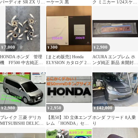
パーディオ SR ZX リペ
ーケース 黒
ク ミニカー 1/24スケー
アシート
ル 4台セット
7,000
300
2,900
¥
¥
¥
HONDA ホンダ 管理
[まとめ販売] Honda
ACURA エンブレム ホ
機 FF500 中古純正爪
ELYSION カタログ 2冊
ンダ純正 新品 未開封
セット‼️送料込み‼️
セット
HONDA
2,980
2,950
142,000
¥
¥
¥
ブレイク 三菱 デリカ
【黒50】3D 立体エンブ
ホンダ フリード 8人乗
MITSUBISHI DELICA
レム 「HONDA」セッ
り
D:5
ト マットブラック