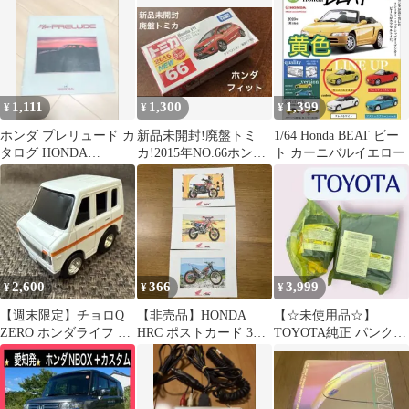
更可
1,111
1,300
1,399
¥
¥
¥
ホンダ プレリュード カ
新品未開封!廃盤トミ
1/64 Honda BEAT ビー
タログ HONDA
カ!2015年NO.66ホン
ト カーニバルイエロー
PRELUDE
ダ フィット
2,600
366
3,999
¥
¥
¥
【週末限定】チョロQ
【非売品】HONDA
【☆未使用品☆】
ZERO ホンダライフ ス
HRC ポストカード 3枚
TOYOTA純正 パンク修
テップバン カスタム仕
セット ホンダ バイク
理キット 有効期限余裕
様 箱なし
イラスト
あり！