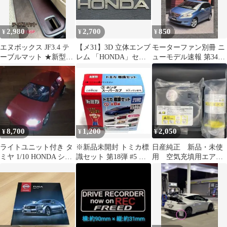
2,980
2,700
850
¥
¥
¥
エヌボックス JF3.4 テ
【メ31】3D 立体エンブ
モーターファン別冊 ニ
ーブルマット ★新型
レム 「HONDA」セッ
ューモデル速報 第343
JF5.6 対応 NBOX
ト クロームメッキ
弾 ホンダエディックス
のすべて
8,700
1,200
2,050
¥
¥
¥
ライトユニット付き タ
※新品未開封 トミカ標
日産純正 新品・未使
ミヤ 1/10 HONDA シビ
識セット 第18弾 #5 ホ
用 空気充填用エアコ
ック ボディ
ンダ スーパーカブ
ンプレッサー タイヤパ
ンク応急修理剤