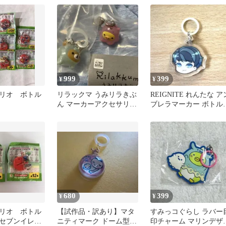
999
399
¥
¥
リオ ボトル
リラックマ うみリラきぶ
REIGNITE れんたな ア
ん マーカーアクセサリー
ブレラマーカー ボトル
リラックマ キイロイトリ
ーカー グッズ
680
399
¥
¥
リオ ボトル
【試作品・訳あり】マタ
すみっコぐらし ラバー
セブンイレブ
ニティマーク ドーム型
印チャーム マリンデザ