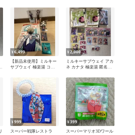
ー2個+Switch紹介冊子
ロデューサー 3種4個セッ
ト
6,499
2,000
¥
¥
【新品未使用】ミルキー
ミルキーサブウェイ アカ
ス
サブウェイ 極楽湯 コラ
ネ カナタ 極楽湯 匿名配
ル
ボ カート マックス グ
送
ッズセット
999
399
¥
¥
リ
スーパー戦隊レストラ
スーパーマリオ3Dワール