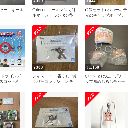
300
444
¥
¥
ャー キーホ
Coleman コールマン ボト
(2個セット) ハローキテ
ルマーカー ランタン型
ィのキャップオープナ
380
1,150
¥
¥
日ドラゴンズ
ディズニー 一番くじ F賞
いーすとけん。 プチド
スコットめじ
ラバーコレクション チッ
ップ風めじるしチャー
サリー チャー
プ アンブレラマーカー
あきたこめこ チママフ
ン