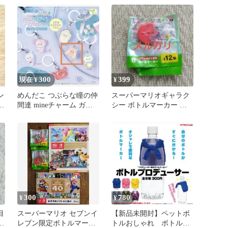
キセイインコ
300
399
現在 ¥
¥
ン
めんだこ つぶらな瞳の仲
スーパーマリオギャラク
マ
間達 mineチャーム ガチ
シー ボトルマーカー セ
ャ めじるしアクセサリー
ブンイレブン
300
780
¥
¥
目
スーパーマリオ セブンイ
【新品未開封】ペットボ
イ
レブン限定ボトルマーカ
トルおしゃれ ボトルプ