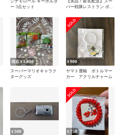
シナモロール キーホルダ
【美品！匿名配送】スー
ー 3点セット
パー戦隊レストラン ボト
レ
ルマーカー キョウリュウ
ジャー
1,000
900
現在 ¥
¥
ク
スーパーマリオキャラク
ヤマト運輸 ボトルマー
ヌ
ターグッズ
カー アクリルチャーム
500
750
¥
¥