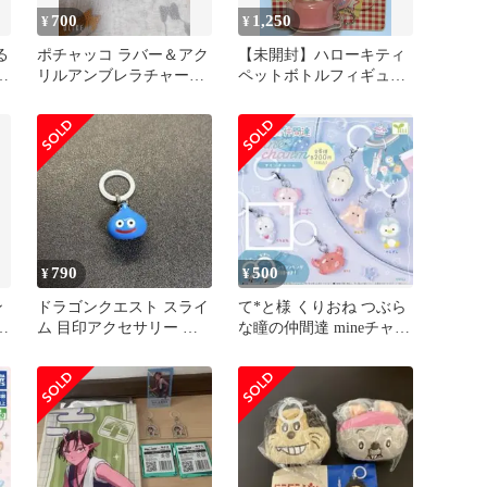
700
1,250
¥
¥
る
ポチャッコ ラバー＆アク
【未開封】ハローキティ
リルアンブレラチャーム
ペットボトルフィギュア
カ
3点セット
テニス レトロ スポーツ
790
500
¥
¥
ン
ドラゴンクエスト スライ
て*と様 くりおね つぶら
し
ム 目印アクセサリー ガ
な瞳の仲間達 mineチャー
チャガチャ
ム ガチャ めじるしアク
セ