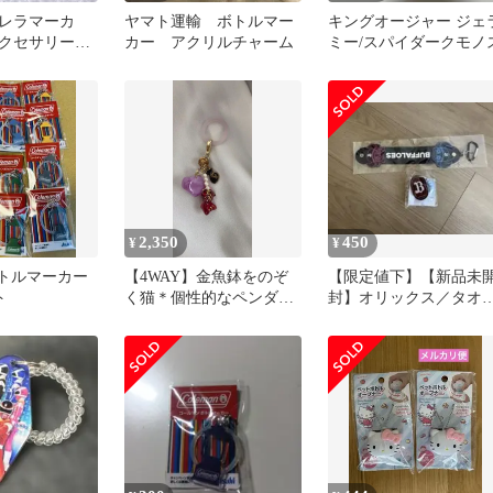
レラマーカ
ヤマト運輸 ボトルマー
キングオージャー ジェ
アクセサリー
カー アクリルチャーム
ミー/スパイダークモノ
ンコ オカメ
2,350
450
¥
¥
 ボトルマーカー
​【4WAY】金魚鉢をのぞ
【限定値下】【新品未
ト
く猫＊個性的なペンダン
封】オリックス／タオ
トトップ/ネコも金魚も好
ホルダー＆ボトルマー
きな方へ
ー(セット)