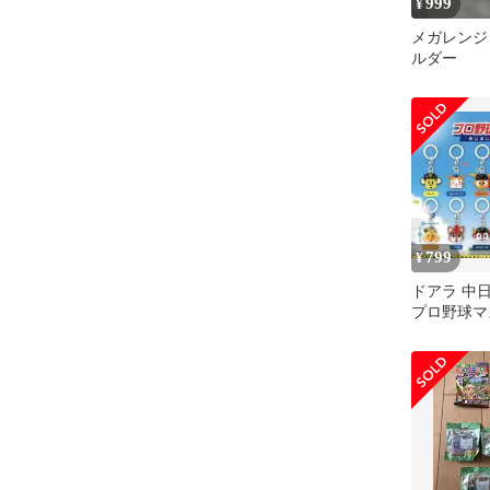
999
¥
メガレンジ
ルダー
799
¥
ドアラ 中
プロ野球マ
るしアクセ
ム