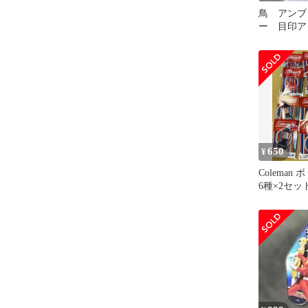
鳥 アンブ
ー 目印
セキセイイ
インコ
650
¥
Coleman
6種×2セッ