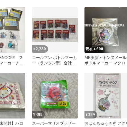
アンブレラマーカー クラ
ン
ウン M2
2,280
600
¥
現在 ¥
SNOOPY ス
コールマン ボトルマーカ
MK美雲・ギンヌメール
マーカーチャ
ー（ランタン型）合計11
ボトルマーカー マクロ
ト 目印
点
Δ ワルキューレ デジタ
ガチャ
399
399
¥
¥
未開封】ハロ
スーパーマリオブラザー
おぱんちゅうさぎ アク