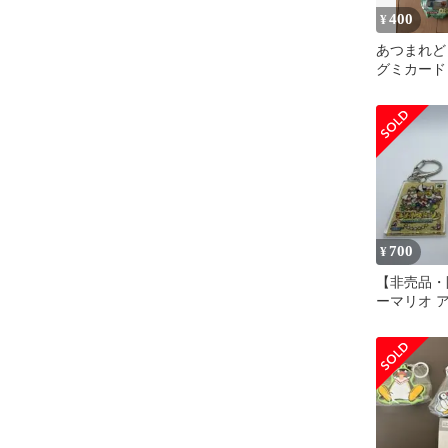
400
¥
あつまれ
グミカード
ブン限定ボ
カレンダー
700
¥
【非売品・
ーマリオ 
ルダー＆ボ
2点