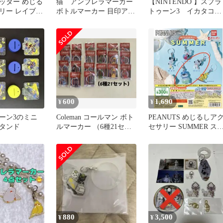
ッター めじる
猫 アンブレラマーカー
【NINTENDO 】スプラ
リー レイブン
ボトルマーカー 目印アク
トゥーン3 イカタコキ
ンブレム
セサリー ハチワレ チ
ーホルダー セブンイ
ャーム
ブン限定
600
1,690
¥
¥
ーン3のミニ
Coleman コールマン ボト
PEANUTS めじるしア
タンド
ルマーカー （6種21セッ
セサリー SUMMER ス
ト）Asahi
ーピー オラフ セット
880
3,500
¥
¥