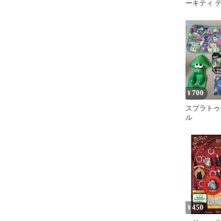
ーキティ 
ティーペー
けリング
700
¥
スプラトゥ
ル
450
¥