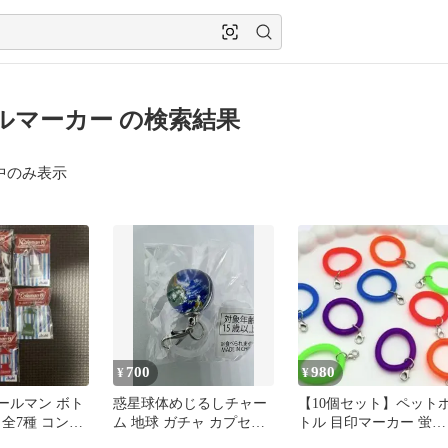
ルマーカー の検索結果
中のみ表示
700
980
¥
¥
 コールマン ボト
惑星球体めじるしチャー
【10個セット】ペット
全7種 コンプ
ム 地球 ガチャ カプセル
トル 目印マーカー 蛍光
ト
トイ ミニブック付き
カラー ボトルマーカー