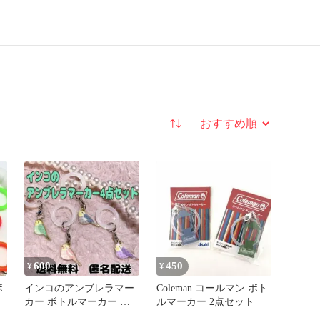
並び替え
600
450
¥
¥
ボ
インコのアンブレラマー
Coleman コールマン ボト
カー ボトルマーカー 目
ルマーカー 2点セット
印アクセサリー 鳥 セ