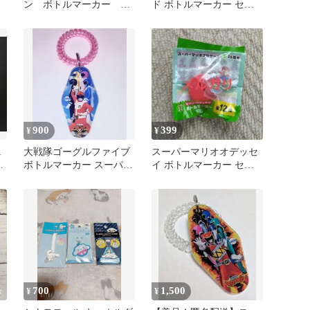
ン ボトルマーカー ジ
ド ボトルマーカー セブ
ル
ャッカー電撃隊
ンイレブン
900
399
¥
¥
R
大戦隊ゴーグルファイブ
スーパーマリオオデッセ
チ
ボトルマーカー スーパー
イ ボトルマーカー セブ
戦隊レストラン
ンイレブン
700
1,500
¥
¥