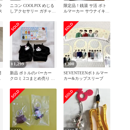
ラ
ニコン COOLPIX めじる
限定品！銭湯 サ活 ボト
ス
しアクセサリー ガチャ
ルマーカー サウナイキタ
カメラ
イ
1,299
300
¥
¥
開
新品 ボトルのパーカー
SEVENTEENボトルマー
ル
クロミ 2コまとめ売り サ
カー&カップスリーブ
カ
ンリオ レア