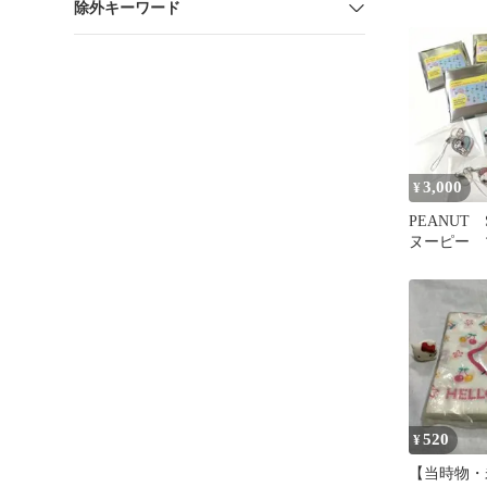
除外キーワード
ン限定
3,000
¥
PEANUT 
ヌーピー 
ーム ハー
520
¥
【当時物・