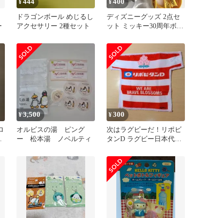
444
400
¥
¥
ドラゴンボール めじるし
ディズニーグッズ 2点セ
ー
アクセサリー 2種セット
ット ミッキー30周年ボト
ルマーカー プーさんスト
ラップ
3,500
300
¥
¥
ロ
オルビスの湯 ピング
次はラグビーだ！リポビ
ム
ー 松本湯 ノベルティ
タンD ラグビー日本代表
ィ
ミニタオル