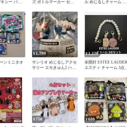
デキシー パー
ズ ボトルマーカー セブ
ル めじるしチャーム ア
パー ＆ おま
ンイレブン
クリルチャーム キーホ
ダー
1,799
1,220
¥
¥
ーンミニタオ
サンリオ めじるしアクセ
未開封 ESTEE LAUDE
サリー エモきゅん2 ハロ
エスティ チャーム 3点
ーキティ しろうさ ガチ
ェーン チャーム
ャ
750
680
¥
¥