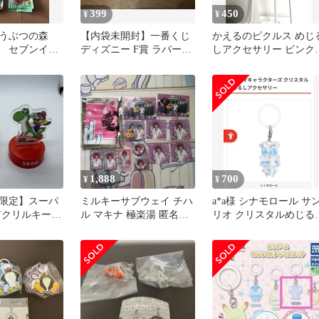
399
450
¥
¥
どうぶつの森
【内袋未開封】一番くじ
かえるのピクルス めじ
 セブンイレ
ディズニー F賞 ラバーコ
しアクセサリー ピンク
トルマーカー
レクション デール
ガチャ アンブレラマー
ー
1,888
700
¥
¥
限定】スーパ
ミルキーサブウェイ チハ
a*a様 シナモロール サ
アクリルキーホ
ル マキナ 極楽湯 匿名配
リオ クリスタルめじる
トルマーカー
送
アクセサリー ガチャ チ
ャー