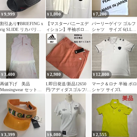
9,999
1,000
7,200
¥
¥
¥
割引あり❣️BRIEFING x
【マスターバニーエデ
パーリーゲイツ ゴルフ
rig SLIDE リカバリー
ィション】半袖ポロシ
シャツ サイズ 6(LL)
サンダル Lサイズ
ャツ ゴルフウェア 鳥刺
ホワイト 日本製
繍 白 0
3,400
2,980
12,000
¥
¥
¥
再値下げ 美品
L即日発送/新品12650
マーク＆ロナ 半袖 ポロ
Munsingwear セットア
円/アディダスゴルフ/レ
シャツ サイズL
ップ
ディース/スカート
3,399
6,080
2,555
¥
¥
¥