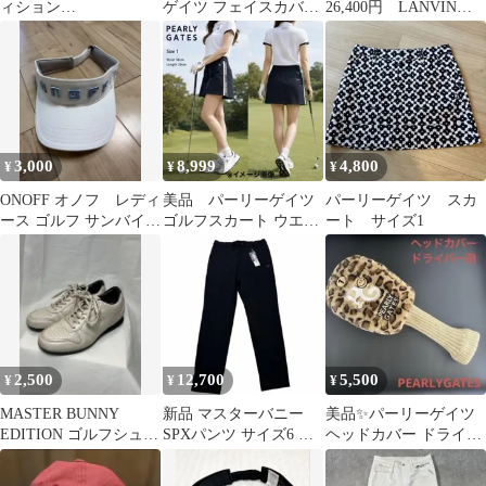
ィション
ゲイツ フェイスカバー
26,400円 LANVIN
MASTERBUNNYEDITI
ネッククーラー UVカ
SPORT スカート✨S〜
ON★半袖シャツ新品
ット・接触冷感
M
3,000
8,999
4,800
¥
¥
¥
ONOFF オノフ レディ
美品 パーリーゲイツ
パーリーゲイツ スカ
ース ゴルフ サンバイザ
ゴルフスカート ウエス
ート サイズ1
ー サイン入り ホワイ
トリボン サイドロゴラ
ト
イン 黒
2,500
12,700
5,500
¥
¥
¥
MASTER BUNNY
新品 マスターバニー
美品✨パーリーゲイツ
EDITION ゴルフシュー
SPXパンツ サイズ6 ネ
ヘッドカバー ドライバ
ズ 24.0cm
イビー
ー用✨ヒョウ柄