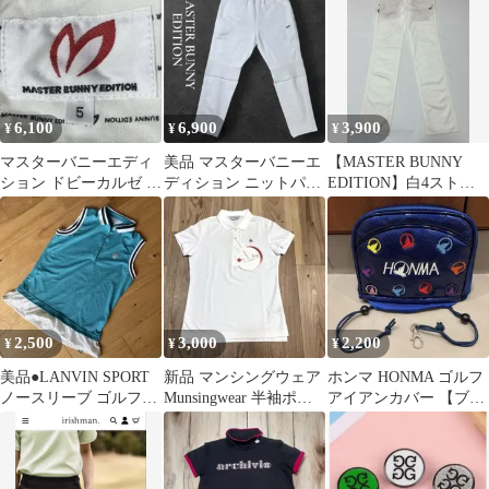
6,100
6,900
3,900
¥
¥
¥
マスターバニーエディ
美品 マスターバニーエ
【MASTER BUNNY
ション ドビーカルゼ ス
ディション ニットパン
EDITION】白4ストレ
トレッチパンツ レッド
ツ 白 サイズ6 XL ゴル
ッチパンツ＊マスター
5（L）
フウェア
バニー
2,500
3,000
2,200
¥
¥
¥
美品●LANVIN SPORT
新品 マンシングウェア
ホンマ HONMA ゴルフ
ノースリーブ ゴルフウ
Munsingwear 半袖ポロ
アイアンカバー 【ブル
ェア
シャツ マナード鹿の子
ー】
M