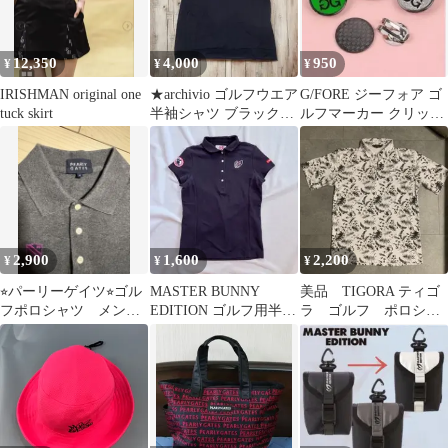
12,350
4,000
950
¥
¥
¥
IRISHMAN original one
★archivio ゴルフウエア
G/FORE ジーフォア ゴ
tuck skirt
半袖シャツ ブラック
ルフマーカー クリップ
38★
マーカー ホワイト
2,900
1,600
2,200
¥
¥
¥
⭐︎パーリーゲイツ⭐︎ゴル
MASTER BUNNY
美品 TIGORA ティゴ
フポロシャツ メンズ
EDITION ゴルフ用半袖
ラ ゴルフ ポロシャ
サイズ4
ポロシャツ レディース
ツ 半袖 総柄 刺繍
ロゴ