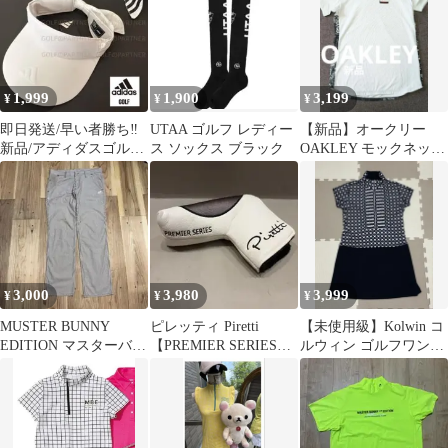
1,999
1,900
3,199
¥
¥
¥
即日発送/早い者勝ち‼️
UTAA ゴルフ レディー
【新品】オークリー
新品/アディダスゴルフ/
ス ソックス ブラック
OAKLEY モックネック
カワイイサンバイザー
半袖シャツ ゴルフ レデ
ィース 白
3,000
3,980
3,999
¥
¥
¥
MUSTER BUNNY
ピレッティ Piretti
【未使用級】Kolwin コ
EDITION マスターバニ
【PREMIER SERIES】
ルウィン ゴルフワンピ
ー チェックパンツ 5
パター用ヘッドカバー
ース 幾何学柄 ブラック
L