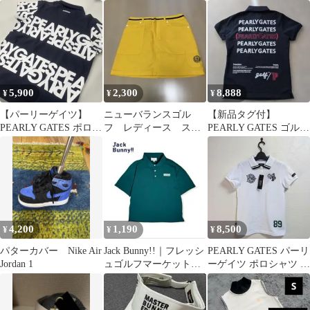
レッド 即日発送
5,900
2,300
8,888
¥
¥
¥
【パーリーゲイツ】
ニューバランスゴル
【新品タグ付】
PEARLY GATES ポロシ
フ レディース スカ
PEARLY GATES ゴルフ
ャツ ネイビー ロゴ 0
ート
ポロシャツ ネイビー
size０
4,200
1,190
8,500
¥
¥
¥
パターカバー Nike Air
Jack Bunny!!｜フレッシ
PEARLY GATES パーリ
Jordan 1
ュゴルフマーケットカ
ーゲイツ ポロシャツ S
ノコポロシャツゴルフ
0 ★新品未使用★
シャツ