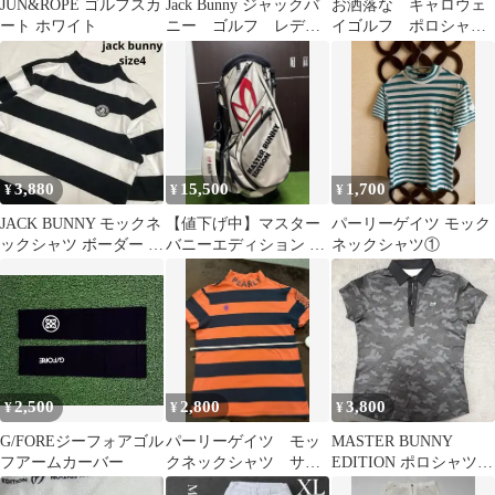
JUN&ROPE ゴルフスカ
Jack Bunny ジャックバ
お洒落な キャロウェ
ート ホワイト
ニー ゴルフ レディ
イゴルフ ポロシャ
ース スカート ピン
ツ ＬＬサイズ
ク 00
3,880
15,500
1,700
¥
¥
¥
JACK BUNNY モックネ
【値下げ中】マスター
パーリーゲイツ モック
ックシャツ ボーダー 長
バニーエディション キ
ネックシャツ①
袖 ゴルフウェア サイズ
ャディバッグ ゴルフバ
4
ッグ エナメル
2,500
2,800
3,800
¥
¥
¥
G/FOREジーフォアゴル
パーリーゲイツ モッ
MASTER BUNNY
フアームカーバー
クネックシャツ サイ
EDITION ポロシャツ
ズ1
カモフラ柄 サイズ1