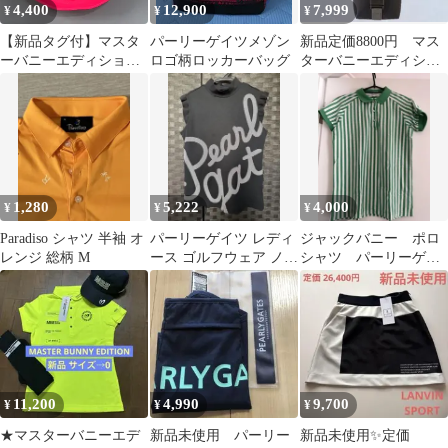
4,400
12,900
7,999
¥
¥
¥
【新品タグ付】マスタ
パーリーゲイツメゾン
新品定価8800円 マス
ーバニーエディション
ロゴ柄ロッカーバッグ
ターバニーエディショ
MBE ロゴ刺繍 バケッ
ン 男女兼用 X PAC
トハット ピンク
ポーチ
1,280
5,222
4,000
¥
¥
¥
Paradiso シャツ 半袖 オ
パーリーゲイツ レディ
ジャックバニー ポロ
レンジ 総柄 M
ース ゴルフウェア ノー
シャツ パーリーゲイ
スリーブシャツ ブラッ
ツ
ク
11,200
4,990
9,700
¥
¥
¥
★マスターバニーエデ
新品未使用 パーリー
新品未使用✨定価