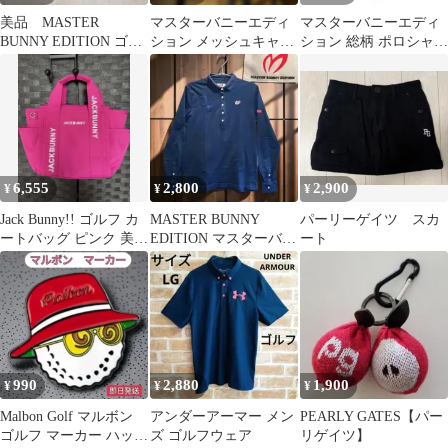
美品 MASTER
マスターバニーエディ
マスターバニーエディ
BUNNY EDITION ゴル
ション メッシュキャッ
ション 総柄 ポロシャツ
フ モックネック 半
プ ゴルフキャップ ゴル
レディース サイズ1
袖
フウェア 帽子
6,555
2,800
2,900
¥
¥
¥
Jack Bunny!! ゴルフ カ
MASTER BUNNY
パーリーゲイツ スカ
ートバッグ ピンク 美品
EDITION マスターバニ
ート
パーリーゲイツ
ー長袖ポロシャツ ネイ
ビー
990
2,880
1,900
¥
¥
¥
Malbon Golf マルボン
アンダーアーマー メン
PEARLY GATES【パー
ゴルフ マーカー ハット
ズ ゴルフウェア
リゲイツ】