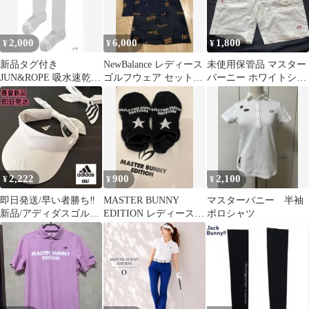
2,000
6,000
1,800
¥
¥
¥
新品タグ付き
NewBalance レディース
未使用保管品 マスター
JUN&ROPE 吸水速乾
ゴルフウェア セットア
バーニー ホワイトショ
ニーハイソックス グレ
ップ ニューバラン
ートパンツ S ゴルフ
ー ゴルフ
ス M
ウェア
2,222
900
2,100
¥
¥
¥
即日発送/早い者勝ち‼️
MASTER BUNNY
マスターバニー 半袖
新品/アディダスゴルフ/
EDITION レディース
ポロシャツ
カワイイサンバイザー
ショートソックス