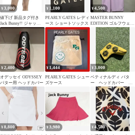
3,000
1,100
4,500
¥
¥
¥
値下げ 新品タグ付き
PEARLY GATES レディ
MASTER BUNNY
Jack Bunny!! ジャック
ース ショートソックス
EDITION ゴルフウェア
バニー スカート 1
半袖シャツ ピンク
2,400
1,444
3,000
¥
¥
¥
オデッセイ ODYSSEY
PEARLY GATES シュー
ベティナルディ パタ
パター用 ヘッドカバー
ズケース
ー ヘッドカバー 新
品 ピンタイプ L
字 ブレード イエロ
ー
8,800
3,980
4,500
¥
¥
¥