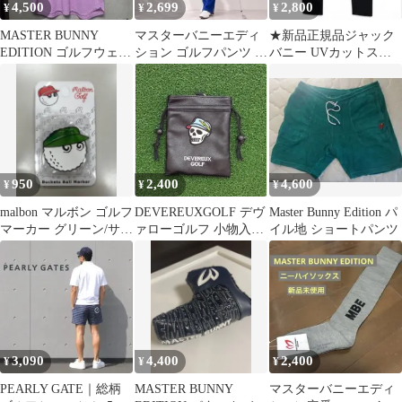
4,500
2,699
2,800
¥
¥
¥
MASTER BUNNY
マスターバニーエディ
★新品正規品ジャック
EDITION ゴルフウェア
ション ゴルフパンツ レ
バニー UVカットスー
半袖ポロシャツ ピンク
ディース S ゴルフウェ
パーストレッチ アーム
ア ロゴ刺繍
カバー 男女兼用
950
2,400
4,600
¥
¥
¥
malbon マルボン ゴルフ
DEVEREUXGOLF デヴ
Master Bunny Edition パ
マーカー グリーン/サン
ァローゴルフ 小物入れ
イル地 ショートパンツ
バイザー
ブラック p
3,090
4,400
2,400
¥
¥
¥
PEARLY GATE｜総柄
MASTER BUNNY
マスターバニーエディ