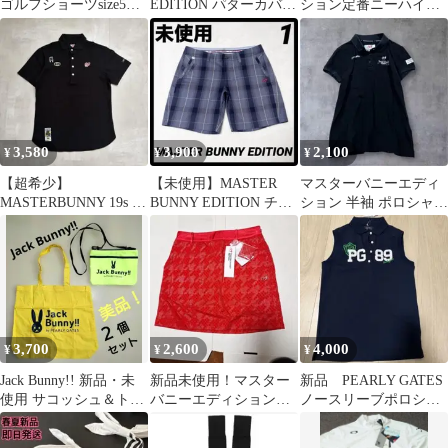
ゴルフショーツsize5パ
EDITION パターカバー
ション定番ニーハイソ
ーリーゲイツマスター
ピン型 ネイビー
ックス新品未使用グレ
バニー
ーあったか素材MBE
3,580
3,900
2,100
¥
¥
¥
【超希少】
【未使用】MASTER
マスターバニーエディ
MASTERBUNNY 19s ポ
BUNNY EDITION チェ
ション 半袖 ポロシャツ
ロシャツ 鹿の子 綿 黒
ック柄 ショートパン
レディース 0 S 黒 ゴル
M ゴルフ
ツ
フ
3,700
2,600
4,000
¥
¥
¥
Jack Bunny!! 新品・未
新品未使用！マスター
新品 PEARLY GATES
使用 サコッシュ＆トー
バニーエディションレ
ノースリーブポロシャ
トバッグ 2点セット
ディース ゴルフ スカー
ツ サイズ1
ト 赤 Sサイズ