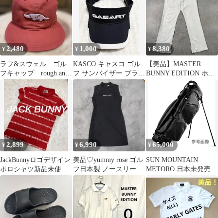
2,480
1,000
8,380
¥
¥
¥
ラフ&スウェル ゴル
KASCO キャスコ ゴル
【美品】MASTER
フキャップ rough and
フ サンバイザー ブラッ
BUNNY EDITION ホワ
swell 最終値下げ
ク フリーサイズ
イト ゴルフパンツ 5
2,899
6,990
65,000
¥
¥
¥
JackBunnyロゴデザイン
美品♡yummy rose ゴル
SUN MOUNTAIN
ポロシャツ新品未使用
フ日本製 ノースリーブ
METORO 日本未発売
サイズ0レッド
ワンピース M