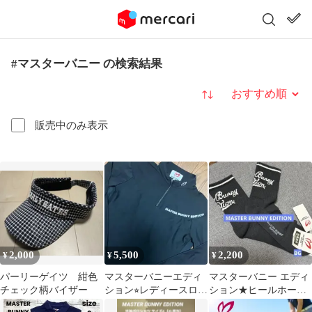
#マスターバニー の検索結果
並び替え
販売中のみ表示
2,000
5,500
2,200
¥
¥
¥
パーリーゲイツ 紺色
マスターバニーエディ
マスターバニー エディ
チェック柄バイザー
ション⭐︎レディースロン
ション★ヒールホール
グTシャツ サイズ2
ドショートソックス新