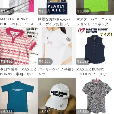
3,760
2,500
6,980
¥
¥
¥
MASTER BUNNY
綺麗なお姉さんのパー
マスターバニーエディ
EDITION レディースゴ
リーゲイツお袖フリル
ションモックネックシ
ルフシャツ М
トップス
ャツ
2,400
4,500
2,399
¥
¥
¥
❖日本製❖ MASTER
パーリーゲイツ 半袖シ
MASTER BUNNY
BUNNY 半袖 サイズ
ャツ
EDITION ノースリーブ
2 L シャツ マスタ
シャツ 1 刺繍 ゴルフ
ーバニー
6,222
3,980
5,800
¥
¥
¥