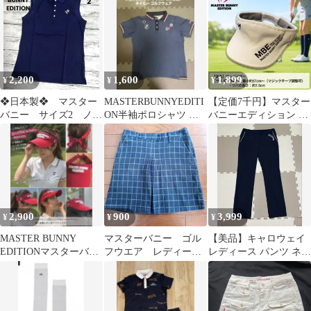
品ブラック黒メンズ
2,200
1,600
1,899
¥
¥
¥
❖日本製❖ マスター
MASTERBUNNYEDITI
【定価7千円】マスター
バニー サイズ2 ノー
ON半袖ポロシャツ サ
バニーエディション レ
スリーブ MASTER
イズ6ネイビーゴルフウ
ディースサンバイザー
BUNNY
ェア
白 ゴルフ
2,900
900
3,999
¥
¥
¥
MASTER BUNNY
マスターバニー ゴル
【美品】キャロウェイ
EDITIONマスターバニ
フウエア レディー
レディース パンツ ネイ
ー サンバイザーリボン
ス スカート 1 紺
ビー L 白パイピング ロ
レッド
色 ⚠難あり USED
ゴ刺繍