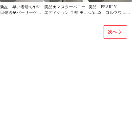
新品 早い者勝ち❣️即
美品★マスターバニー
美品 PEARLY
日発送❤️パーリーゲイ
エディション 半袖 モッ
GATES ゴルフウェ
ツ サンバイザー (ク
クネックシャツ レディ
ア ポロシャツ 半
リアブリム)
ース 0 白
袖 ストレッチ
次へ