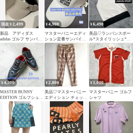
2,499
4,900
6,490
現在 ¥
¥
¥
新品 アディダス
マスターバニーエディ
美品♡ランバンスポー
adidas ゴルフ サンバイ
ション定番サンバイザ
ル*スタイリッシュ*お
ザー メタルバッジバイ
ー新品未使用ホワイト
洒落ロゴ*シャツ♡S ゴ
ザー
白ユニセックスMBE
ルフスポーツ
4,300
2,800
1,000
¥
¥
¥
MASTER BUNNY
美品♡マスターバニー
マスターバニー ゴルフ
EDITION ゴルフシュー
エディション チェック
シャツ
ズ ネイビー レッド23㎝
柄 ゴルフパンツ レディ
ース M相当