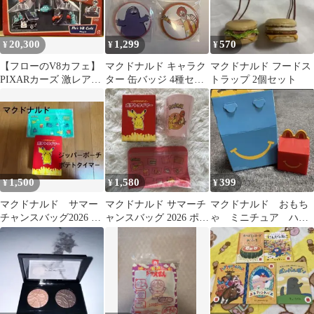
20,300
1,299
570
¥
¥
¥
【フローのV8カフェ】
マクドナルド キャラク
マクドナルド フードス
PIXARカーズ 激レア絶
ター 缶バッジ 4種セッ
トラップ 2個セット
版品！！箱付きです！
ト
1,500
1,580
399
¥
¥
¥
マクドナルド サマー
マクドナルド サマーチ
マクドナルド おもち
チャンスバッグ2026 ポ
ャンスバッグ 2026 ポケ
ゃ ミニチュア ハッ
テトタイマー ジッパ
モン 3点セット 新品 福
ピーセットボックス
ーポーチ
袋
【新品】 第二弾