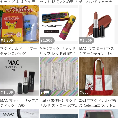
セット 絵本 まとめ売り
セット 13点まとめ売り
チ ハンドキャッチャ
22冊
ー
5,200
1,500
3,850
¥
¥
¥
マクドナルド サマー
MAC マック リキッド
MAC ラスターガラス
チャンスバッグ
リップ レッド系 限定パ
シアーシャイン リップ
ッケージ 新品未使用
スティック
1,800
400
699
¥
¥
¥
MAC マック リップス
【新品未使用】マクド
2021年マクドナルド福
ティック A60
ナルド ストロー 50本セ
袋 Colemanコラボ トー
ット まとめ売り
トバッグ