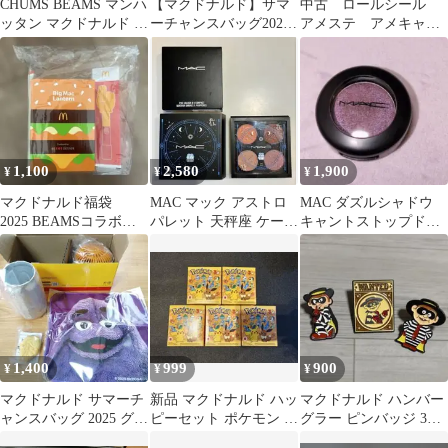
CHUMS BEAMS マンハ
【マクドナルド】サマ
中古 ロールシール
ッタン マクドナルド 福
ーチャンスバッグ2026
アメステ アメキャ
袋 グッズ 5点セット
2点セット
ラ フード スイーツ
1,100
2,580
1,900
¥
¥
¥
マクドナルド福袋
MAC マック アストロ
MAC ダズルシャドウ
2025 BEAMSコラボ
パレット 天秤座 ケース
キャントストップドン
グッズ
は双子座
トストップ アイシャド
ウ
1,400
999
900
¥
¥
¥
マクドナルド サマーチ
新品 マクドナルド ハッ
マクドナルド ハンバー
ャンスバッグ 2025 グッ
ピーセット ポケモン お
グラー ピンバッジ 3点
ズ 未使用
もちゃ 5種類 セット
セット ピンズ