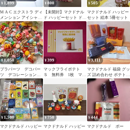
1,899
800
505
¥
¥
¥
M·A·C エクストラ ディ
【未開封】マクドナル
マクドナルド ハッピー
メンション アイシャド
ド ハッピーセット ドラ
セット 絵本 5冊セット
ウ
えもん ぴゅんぴゅんタ
ケコプター
1,050
399
3,111
¥
¥
¥
プラパーツ デコパー
マックフライポテト
マクドナルド 福袋 グッ
ツ デコレーションパ
Ｓ 無料券 1枚 マク
ズ 詰め合わせ ポテトラ
ーツ キャラクター
ドナルド マック 有
イト 加湿器 クロック
効期限なし #29
未開封
1,500
750
444
¥
¥
¥
マクドナルド ハッピー
マクドナルド ハッピー
マクドナルド ポー