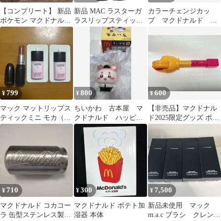
【コンプリート】 新品
新品 MAC ラスターガ
カラーチェンジカッ
ポケモン マクドナルド
ラスリップスティック
プ マクドナルド ピ
マック コラボ おもちゃ
540 サンクスイッツ
カチュウ ヒトカゲ
MAC
フキジダネ コップ
799
800
600
¥
¥
¥
マック マットリップス
ちいかわ 古本屋 マ
【非売品】マクドナル
ティックミニ モカ（メ
クドナルド ハッピー
ド2025限定グッズ ポテ
イクアップベースサン
セット
トハンドキャッチャー
プル付き）
710
300
7,500
¥
¥
¥
マクドナルド コカコー
マクドナルド ポテト加
新品未使用 マック
ラ 缶型ステンレス製タ
湿器 本体
m.a.c ブラシ クレンザ