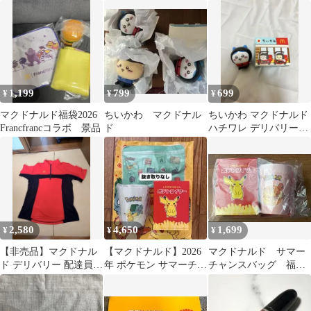
ンブラー マック限定グ
ー 4個
ッズ
1,199
799
699
¥
¥
¥
マクドナルド福袋2026
ちいかわ マクドナル
ちいかわ マクドナルド
Francfrancコラボ 景品
ド
ハチワレ デリバリーク
ルー フィギュア
2,580
4,650
1,699
¥
¥
¥
【非売品】マクドナル
【マクドナルド】2026
マクドナルド サマー
ド デリバリー 配達員
年 ポケモン サマーチャ
チャンスバッグ 福
制服 ハーフジップ 半袖
ンスバッグ 抜き取り
袋 ヒトカゲ 3点セッ
LL
なし
ト