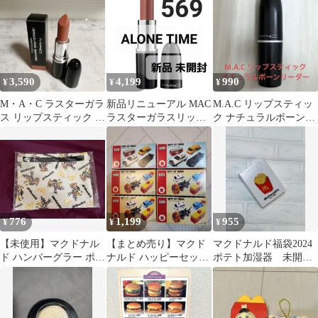
入手困難
3,590
4,199
990
¥
¥
¥
M・A・C ラスターガラ
新品リニューアル MAC
M.A.C リップスティッ
ス リップスティック ハ
ラスターガラスリップ
ク ナチュラルボーンリ
グミー
スティック 569 アロー
ーダー
ンタイム
776
1,199
955
¥
¥
¥
【未使用】マクドナル
【まとめ売り】マクド
マクドナルド福袋2024
ド ハンバーグラー ポー
ナルド ハッピーセット
ポテト加湿器 未開
チ
2026 トミカ 6個セット
封 マクド マック