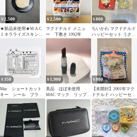
2,500
2,500
800
¥
¥
¥
★新品未使用★M.A.C
マクドナルド メニュ
ちいかわ マクドナルド
ミネラライズスキンフ
ー 下敷き 1992年
ハッピーセット うさぎ
ィニッシュ ライトス
2点セット
カペード
350
1,900
800
¥
¥
¥
Mac ショートカット
美品 ほぼ未使用
【未開封】2001年マク
キー シール ブラッ
MAC マック リップス
ドナルド ハッピーセッ
ク / カラフル / ピンク
ティック 即購入OK リ
ト ミッキー＆ミニーの
から1枚選択式販売
ップ
じょうぎ
猫 マック PC パソ
コン ラベル cat