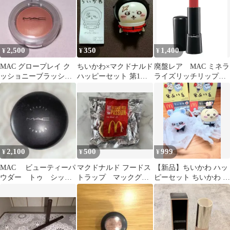
2,500
350
1,400
¥
¥
¥
MAC グロープレイ ク
ちいかわ×マクドナルド
廃盤レア MAC ミネラ
ッショニーブラッシュ
ハッピーセット 第1弾
ライズリッチリップス
グランド チーク
ラッコ
ティック レッドコケッ
ト 赤
2,100
500
999
¥
¥
¥
MAC ビューティーパ
マクドナルド フードス
【新品】ちいかわ ハッ
ウダー トゥ シッ
トラップ マックグリ
ピーセット ちいかわ う
ク (フェイスパウダ
ドル ベーコン＆エッグ
さぎ 2個セット
ー)
チーズ