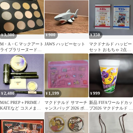
3,300
900
350
¥
¥
¥
M・A・C マックアート
JAWS ハッピーセット
マクドナルド ハッピー
ライブラリーヌードモ
セット おもちゃ 2点セ
デルアイシャドウ試し
ット
塗りのみ残量多め
2,480
1,199
999
¥
¥
¥
MAC PREP＋PRIME /
マクドナルド サマーチ
新品 FIFAワールドカッ
KATEなど コスメまと
ャンスバッグ 2026 ポケ
プ2026 マクドナルド グ
め売り
モン ヒトカゲ
リマス コレクタブルカ
ップ