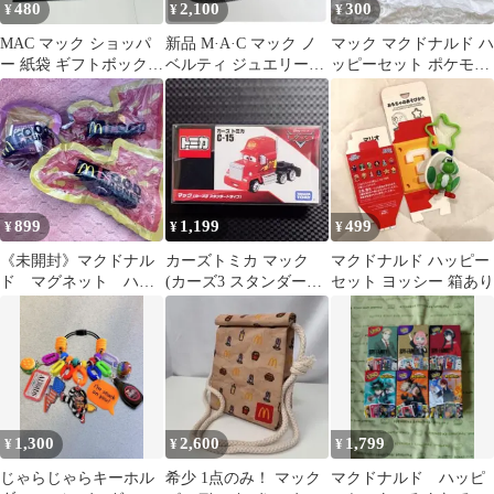
480
2,100
300
¥
¥
¥
MAC マック ショッパ
新品 M·A·C マック ノ
マック マクドナルド ハ
ー 紙袋 ギフトボックス
ベルティ ジュエリーボ
ッピーセット ポケモン
セット
ックス 小物入れ 黒 非
ローリングリング
売品
899
1,199
499
¥
¥
¥
《未開封》マクドナル
カーズトミカ マック
マクドナルド ハッピー
ド マグネット ハッ
(カーズ3 スタンダード
セット ヨッシー 箱あり
ピーセット 3点セッ
タイプ) C-15 新品未使
ト まとめ売り 希少
用未開封
1,300
2,600
1,799
¥
¥
¥
じゃらじゃらキーホル
希少 1点のみ！ マック
マクドナルド ハッピ