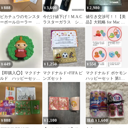
888
3,600
2,980
¥
¥
¥
ピカチュウのモンスタ
今だけ値下げ！M.A.C
値引き交渉可！！【美
ーボールローラー ハ
ラスターガラス シア
品】大戦略 for Mac シ
ッピーセット マクド
ーシャイン サプライズ
ステムソフト レトロPC
ナルド 値下げ↓
511
ゲーム
449
1,250
550
¥
¥
¥
【即購入⭕️】マクドナ
マクドナルド×FIFA ピ
マクドナルド ポケモン
ルド ハッピーセッ
ンズセット
ハッピーセット 第1弾 2
ト ムーミン リトル
種類セット (箱なし)
ミィ
888
1,100
1,600
¥
¥
現在 ¥