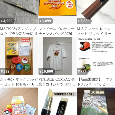
4,000
3,099
2,555
¥
¥
¥
MAC#208⭐︎アングル ブ
マクドナルドのサマー
M.A.C マック レトロ
ロウ ブラシ新品未使用
チャンスバッグ 2026 商
マット リキッド リップ
品無料券
カラー クオーツゼット
399
10,800
777
¥
¥
¥
ポケモン マック ハッピ
VINTAGE COMPAQ 企
【新品未開封】 マク
ーセット おもちゃ ★匿
業ロゴ Tシャツ ホワイ
ドナルド ハッピーセ
名発送★
ト
ット トーマス パー
シー ジェームス