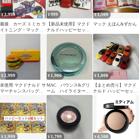
3,999
999
1,500
¥
¥
¥
最後 カーズ トミカ ラ
【新品未使用】マクド
マック えほん&ずかん
イトニング・マックィ
ナルドハッピーセット
ーン & メーター 2025
ちいかわ おもちゃ 2点
特別仕様
2,999
1,900
1,000
¥
¥
¥
未使用 マクドナルド サ
MAC バウンス&グリ
【まとめ売り】マクド
マーチャンスバッグ
ーム ハイライター
ナルド ハッピーセット
2025 ビッグマック ハン
インベストミント フ
トミカ 9台 スポーツカ
ディファン
ェイスカラー マック
ー スープラ
1,999
1,799
4,500
¥
¥
¥