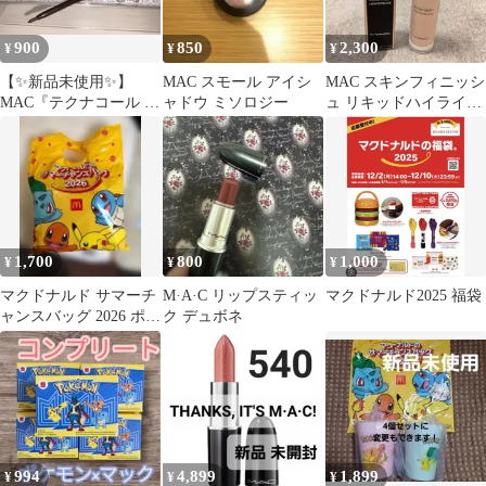
900
850
2,300
¥
¥
¥
【✨新品未使用✨】
MAC スモール アイシ
MAC スキンフィニッシ
MAC『テクナコール ア
ャドウ ミソロジー
ュ リキッドハイライタ
イライナー』（フォト
ー ライトスカペード
グラビアカラー）
1,700
800
1,000
¥
¥
¥
マクドナルド サマーチ
M·A·C リップスティッ
マクドナルド2025 福袋
ャンスバッグ 2026 ポケ
ク デュボネ
モン 無料券なし
994
4,899
1,899
¥
¥
¥