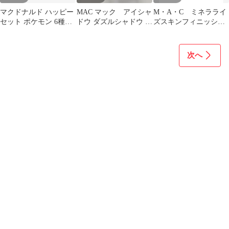
マクドナルド ハッピー
MAC マック アイシャ
M・A・C ミネラライ
セット ポケモン 6種コ
ドウ ダズルシャドウ ラ
ズスキンフィニッシュ/
ンプリートセット
ストダンス
ナチュラル ミディア
ム パウダー
次へ