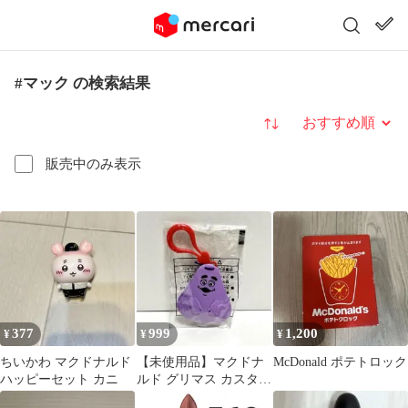
#マック の検索結果
並び替え
販売中のみ表示
377
999
1,200
¥
¥
¥
ちいかわ マクドナルド
【未使用品】マクドナ
McDonald ポテトロック
ハッピーセット カニ
ルド グリマス カスタネ
ット ストラップ 非売品