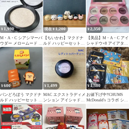
1,990
1,200
2,350
¥
現在 ¥
¥
M・A・C シアシマーパ
【ちいかわ】マクドナ
【美品】M・A・C アイ
ウダー メロームード ハ
ルド ハッピーセット＆
シャドウ×8 アイアタイ
イライト アイシャドウ
カプセルトイ 8点セッ
アー アイパレット 限定
にも
ト
品
600
1,499
1,380
¥
¥
¥
パンどろぼう マクドナ
MAC エクストラディメ
お値下げ中‼️CHUMS
ルド ハッピーセット お
ンション アイシャドウ
McDonald's コラボ ショ
もちゃ 2種セット
レディトゥパーティー
ルダーポーチセット