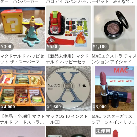
ダー ハンバーガー
パロディ カバン バッグ
ーセット みんなで
防水 日本初販売 ポーチ
UNO 第1弾 第2弾
コンプリート
300
550
1,180
¥
¥
¥
マクドナルド ハッピセ
【新品未使用】マクド
MACエクストラ ディメ
ット ザ・スーパーマリ
ナルド ハッピーセッ
ンション アイシャドウ
オギャラクシー ロゼッ
ト パウパトロール マ
スモーキーモーヴ
タ
ーシャル
4,000
1,600
3,900
¥
¥
¥
【美品・全6種】マクド
マックOS 10 インスト
MAC ラスターガラス
ナルド フードストラッ
ールCD
シアーシャイン リップ
プ2 朝マック コンプリ
スティック ウェルウ
ートBOX
ェルウェル