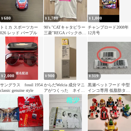
680
1,780
1,000
¥
¥
¥
トミカ スポーツカー
90's "CATキャタピラー
チャンプロード2008年
026 レッド パープル
三菱"REGA バックホウ
12月号
ロゴプリントT ピンク
2,000
900
319
¥
¥
¥
サングラス fossil 1954
からだWelcia 成分マニ
黒瀬ペットフード 中型
classic genuine style
アがつくった ネイ
インコ専用 低脂肪タイ
ル フィンガー ハン
プ 3L バーコード
ド クリーム