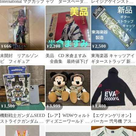
International マグカップ
ャツ ダースベーダ
レイジアゲインストザ
ー R2-D2 チューバッ
マシーン レネゲイ
カ 4L 白
ズ 2000年 輸入盤
666
2,200
2,500
¥
¥
¥
未開封 リアルゾン
美品 CD 米倉ますみ
東海楽器 キャッツアイ
ビ フィギュア
全曲集 最終値下げ
ギターストラップ 新品
即決 送料込み トーカ
イ楽器
1,500
3,999
1,400
¥
¥
¥
機動戦士ガンダムSEED
【レア】WDWウォルト
【エヴァンゲリオン】
ストライクガンダム フ
ディズニーワールド ア
パーカー 弐号機 アスカ
ルウェポンセット
ニマルキングダム ミッ
M
キーミニー