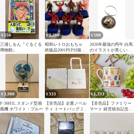
550
2,200
500
¥
¥
¥
三浦しをん『ぐるぐる
昭和レトロおもちゃ
2026年最強の丙午 白馬
博物館』
絶版品2001PEPSI猿の
のイラストが美しい金
惑星キャンペーンフィ
運 大願成就イラスト
ギュア全7種
キーホルダー
3,980
333
1,333
¥
¥
¥
F-30H1L スタンド型扇
【非売品】企業ノベル
【非売品】ファミリー
風機 ホワイト・ブルー
ティ トートバッグ 2枚
マート 経営統合記念マ
セット クボタ IPS
グカップ 2016年
PLIERS