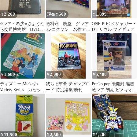
2,200
500
1,099
¥
現在 ¥
¥
⭐️レア・希少⭐️さような
送料込 廃盤 グレア
ONE PIECE ジャガー・
ら交通博物館 DVD 未
ム•コクソン 名作アル
D・サウル フィギュア
開封
バム2枚セット 紙ジャ
ケ
1,680
2,000
5,480
¥
¥
¥
ディズニー Mickey's
我ら旧車會 チャンプロ
Funko pop 未開封 廃盤
Variety Series カセット
ード 特別編集 廃刊
激レア 初期 ピノキオ
テープ
ファンコ ポップ
11,500
2,500
1,200
¥
¥
¥