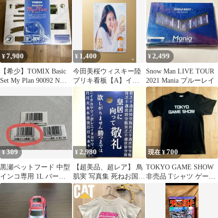
コ 1L
ラ 日本盤
7,900
1,400
2,499
¥
¥
¥
【希少】TOMIX Basic
今田美桜ウィスキー陸
Snow Man LIVE TOUR
Set My Plan 90092 Nゲ
ブリキ看板【A】イン
2021 Mania ブルーレイ
ージ
テリア 女優
309
2,980
700
¥
¥
現在 ¥
黒瀬ペットフード 中型
【超美品、超レア】 鳥
TOKYO GAME SHOW
インコ専用 1L バーコ
肌実 写真集 死ねお国の
非売品 Tシャツ ゲーマ
ード
為に あぁ玉砕 2005年
ー 関係者 配布 マニア