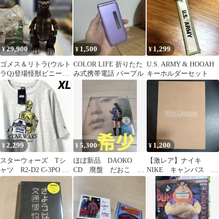
29,900
1,500
1,299
¥
¥
¥
ゴメス＆リトラ(ウルト
COLOR LIFE 折りたた
U.S. ARMY & HOOAH
ラQ)登場怪獣ビニール
み式携帯電話 パープル
キーホルダーセット
パラダイス(マーミッ
ト)2体セット
2,299
5,300
1,200
¥
¥
¥
スターウォーズ Tシ
ほぼ新品 DAOKO
【激レア】ナイキ
ャツ R2-D2 C-3PO 一
CD 廃盤 だおこ イ
NIKE キャンパス ス
部刺繍 グレー XL
ンディーズBEST盤2枚
プリング2005
LL
組