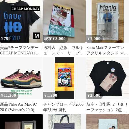
盤品 最終値下げ
ス
未開封/
799
3,000
1,000
¥
現在 ¥
¥
美品‼️チープマンデー
送料込 絶版 ワルキ
SnowMan スノーマン
CHEAP MONDAYロゴT
ューレストーリーブッ
アクリルスタンド マニ
シャツMやや大きめ‼️
ク 富士宏 ナムコ
ア 目黒蓮
H&M
初版 1991年
11,200
1,200
2,500
¥
¥
¥
新品 Nike Air Max 97
チャンプロード♡2006
航空・自衛隊 ミリタリ
28.0 (Woman's 29.0)
年2月号 廃刊
ーファッション 2点セ
ット ブルーインパルス
刺繍