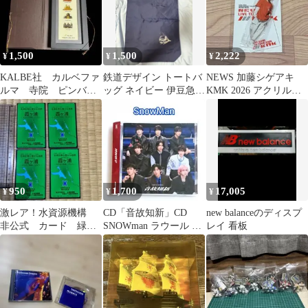
1,500
1,500
2,222
¥
¥
¥
KALBE社 カルベファ
鉄道デザイン トートバ
NEWS 加藤シゲアキ
ルマ 寺院 ピンバッ
ッグ ネイビー 伊豆急下
KMK 2026 アクリルス
ジ 4点セット インド
田
タンド
ネシア 額装
950
1,700
17,005
¥
¥
¥
激レア！水資源機構
CD「音故知新」CD
new balanceのディスプ
非公式 カード 緑 4
SNOWman ラウール 目
レイ 看板
枚 野鳥 霞ケ浦
黒蓮 岩本照 ジャニーズ