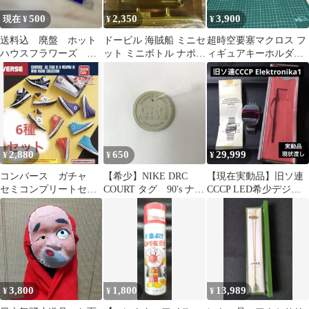
500
2,350
3,900
現在 ¥
¥
¥
送料込 廃盤 ホット
ドービル 海賊船 ミニセ
超時空要塞マクロス フ
ハウスフラワーズ ソ
ット ミニボトル ナポレ
ィギュアキーホルダー
ングスフロムザレイ
オン プランデー特級 古
全7種（コンプリート）
ン シングル付 日本
酒 洋酒
盤
2,880
650
29,999
¥
¥
¥
コンバース ガチャ
【希少】NIKE DRC
【現在実動品】旧ソ連
セミコンプリートセッ
COURT タグ 90's ナイ
CCCP LED希少デジタ
ト
キ
ルパルサーElektronika1
3,800
1,800
13,989
¥
¥
¥