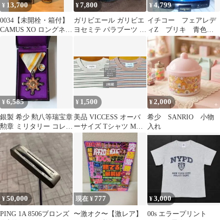
13,700
7,800
4,799
¥
¥
¥
0034【未開栓・箱付】
ガリビエール ガリビエ
イチコー フェアレデ
CAMUS XO ロングネッ
ヨセミテ パラブーツ フ
ィZ ブリキ 青色ブ
ク 0.7L
ランス製 ビンテージ 希
ルー 超希少色 中
少
古 レトロ
6,585
1,500
2,000
¥
¥
¥
銀製 希少 勲八等瑞宝章
美品 VICCESS オーバ
希少 SANRIO 小物
勲章 ミリタリー コレク
ーサイズ Tシャツ Mサ
入れ
ション 旧日本軍 美品
イズ 2枚組
です。
50,000
777
3,000
¥
現在 ¥
¥
PING 1A 8506ブロンズ
〜激オク〜【激レア】
00s エラープリント