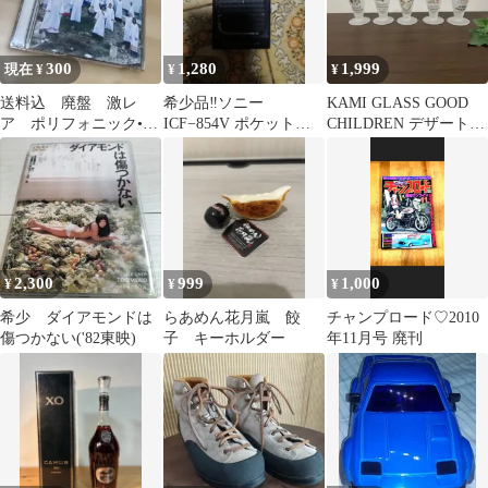
300
1,280
1,999
現在 ¥
¥
¥
送料込 廃盤 激レ
希少品‼️ソニー
KAMI GLASS GOOD
ア ポリフォニック•ス
ICF−854V ポケットラ
CHILDREN デザート
プリー ファースト
ジオ完動品‼️ 昭和レト
カクテルグラス
2002年 輸入盤
ロ
2,300
999
1,000
¥
¥
¥
希少 ダイアモンドは
らあめん花月嵐 餃
チャンプロード♡2010
傷つかない('82東映)
子 キーホルダー
年11月号 廃刊