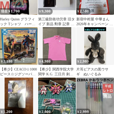
1,700
9,300
2,500
現在 ¥
¥
¥
Harley Quinn グラフィ
第三級防衛功労章 旧タ
新宿中村屋 中華まん
ック Tシャツ ハーレ
イプ 新品 勲章 記章 ミ
2026年キャンペーン オ
イクイーン
リタリー コレクション
リジナル保冷剤バッグ
新品
当選５００名
2,180
4,980
2,980
¥
¥
¥
【希少】CEACO☆1000
【希少】関西学院大学
片耳ピアスの黒ウサ
ピース☆ジグソーパズ
関学 K.G. 三日月 刺繍
ギ ぬいぐるみ
ル☆Superman☆USA製
ポロシャツ ブリヂスト
☆
ン M
1,200
2,000
2,999
¥
¥
¥