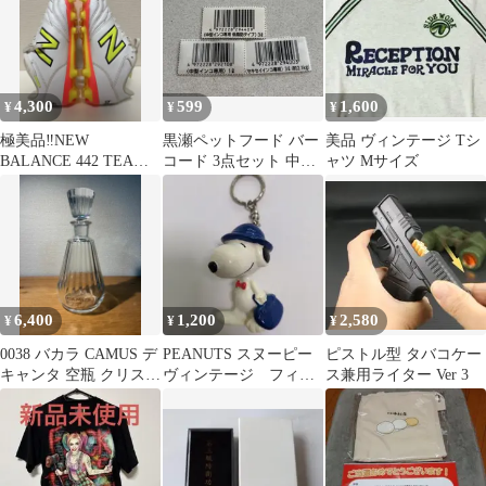
4,300
599
1,600
¥
¥
¥
極美品‼️NEW
黒瀬ペットフード バー
美品 ヴィンテージ Tシ
BALANCE 442 TEAM
コード 3点セット 中型
ャツ Mサイズ
HG
インコ セキセイインコ
1L 3L
6,400
1,200
2,580
¥
¥
¥
0038 バカラ CAMUS デ
PEANUTS スヌーピー
ピストル型 タバコケー
キャンタ 空瓶 クリスタ
ヴィンテージ フィギ
ス兼用ライター Ver 3
ルグラス ブランデー
ュア キーホルダー