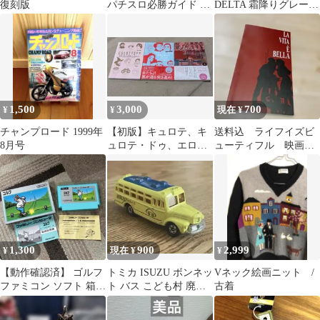
復刻版
パチスロ必勝ガイド 超
DELTA 霜降りグレー
鉄板!期待値100%攻略
NYPD アメリカ製
究極の常勝術
1,500
3,000
700
¥
¥
現在 ¥
チャンプロード 1999年
【初版】キュロテ、キ
送料込 ライフイズビ
8月号
ュロテ・ドゥ、エロイ
ューティフル 映画パ
ーズ セット
ンフレット 1997年
イタリア
1,300
900
2,999
¥
現在 ¥
¥
【動作確認済】 ゴルフ
トミカ ISUZU ボンネッ
Vネック絵画ニット /
ファミコン ソフト 箱
ト バス こども村 廃盤
古着
取扱説明書 HVC-GF 任
希少 レア ミニカー 貴
天堂
重