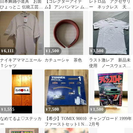
日本舞踊小道具 お面
【コレクターアイテ
レトロ品 アクセサリ
ひょっとこ 伝統工芸品
ム】 アンパンマン ムシ
ー ネックレス 天然
年代物 マニア コレクタ
ペール泡泡 虫よけ 60g
貴石 フェニック・スト
ー
ーン
6,111
1,500
3,500
¥
¥
¥
ナイキアママニエール
カチューシャ 茶色
ラスト激レア 新品未
Ｔシャツ
使用 ノースウェスト
航空 クルー ポロシ
ャツ 白 crew
1,555
7,500
1,500
¥
¥
¥
なめてるよ♡ステッカ
【希少】TOMIX 90010
チャンプロード 1999年
ー
ファーストセット1 Nゲ
2月号
ージ 鉄道模型