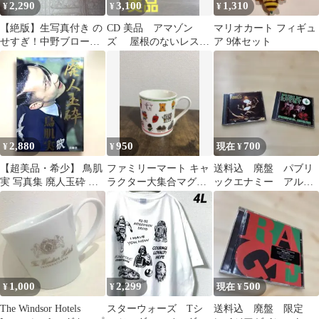
2,290
3,100
1,310
¥
¥
¥
【絶版】生写真付き の
CD 美品 アマゾン
マリオカート フィギュ
せすぎ！中野ブロード
ズ 屋根のないレスト
ア 9体セット
ウェイ NBW商店街オ
ラン 最終値下げ
フィシャルブック
2,880
950
700
¥
¥
現在 ¥
【超美品・希少】 鳥肌
ファミリーマート キャ
送料込 廃盤 パブリ
実 写真集 廃人玉砕 青
ラクター大集合マグカ
ックエナミー アルバ
林堂 初版
ップ
ム2枚セット 1987年
1991年
1,000
2,299
500
¥
¥
現在 ¥
The Windsor Hotels
スターウォーズ Tシ
送料込 廃盤 限定