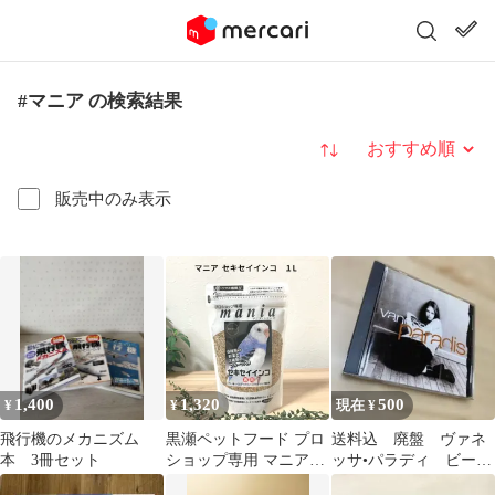
#マニア の検索結果
並び替え
販売中のみ表示
1,400
1,320
500
¥
¥
現在 ¥
飛行機のメカニズム
黒瀬ペットフード プロ
送料込 廃盤 ヴァネ
本 3冊セット
ショップ専用 マニア
ッサ•パラディ ビー•
mania セキセイイン
マイ•ベイビー レニク