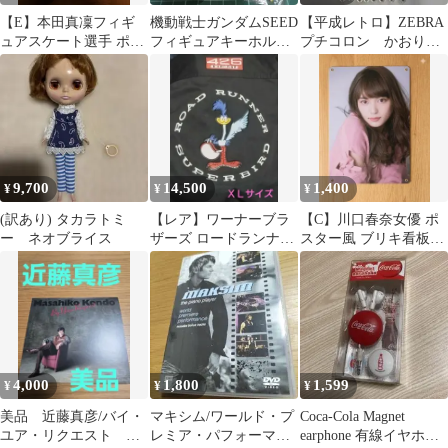
【E】本田真凜フィギ
機動戦士ガンダムSEED
【平成レトロ】ZEBRA
ュアスケート選手 ポス
フィギュアキーホルダ
プチコロン かおりつ
ター風 ブリキ看板
ー3 ４種セット
きペン 8色セット 廃
盤品
9,700
14,500
1,400
¥
¥
¥
(訳あり) タカラトミ
【レア】ワーナーブラ
【C】川口春奈女優 ポ
ー ネオブライス
ザーズ ロードランナー
スター風 ブリキ看板
刺繍 ワークシャツ 半袖
CM女優
サイズＸＬ
4,000
1,800
1,599
¥
¥
¥
美品 近藤真彦/バイ・
マキシム/ワールド・プ
Coca-Cola Magnet
ユア・リクエスト 廃
レミア・パフォーマン
earphone 有線イヤホン/