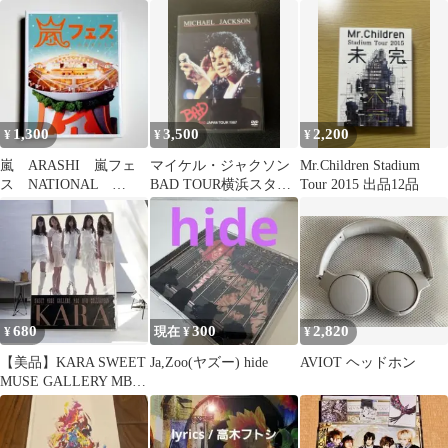
ALL TIME BEST
CL
1,300
3,500
2,200
¥
¥
¥
嵐 ARASHI 嵐フェ
マイケル・ジャクソン
Mr.Children Stadium
ス NATIONAL
BAD TOUR横浜スタジ
Tour 2015 出品12品
STADIUM 2012 DVD
アム未発表DVD！ピク
チャー仕様！
680
300
2,820
¥
現在 ¥
¥
【美品】KARA SWEET
Ja,Zoo(ヤズー) hide
AVIOT ヘッドホン
MUSE GALLERY MBC
DVD