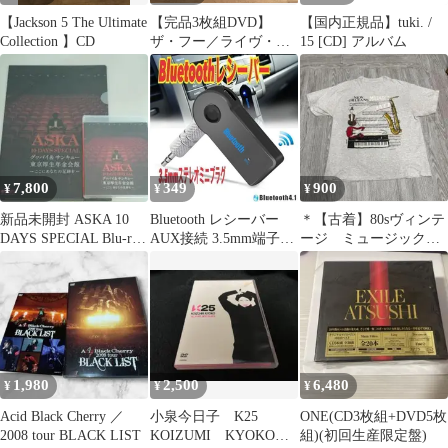
【Jackson 5 The Ultimate
【完品3枚組DVD】
【国内正規品】tuki. /
Collection 】CD
ザ・フー／ライヴ・コ
15 [CD] アルバム
レクション：四重人格
＆トミー
7,800
349
900
¥
¥
¥
新品未開封 ASKA 10
Bluetooth レシーバー
＊【古着】80sヴィンテ
DAYS SPECIAL Blu-ray
AUX接続 3.5mm端子
ージ ミュージックT
特典付
音楽再生 無線
シャツ S1590
1,980
2,500
6,480
¥
¥
¥
Acid Black Cherry ／
小泉今日子 K25
ONE(CD3枚組+DVD5枚
2008 tour BLACK LIST
KOIZUMI KYOKO
組)(初回生産限定盤)