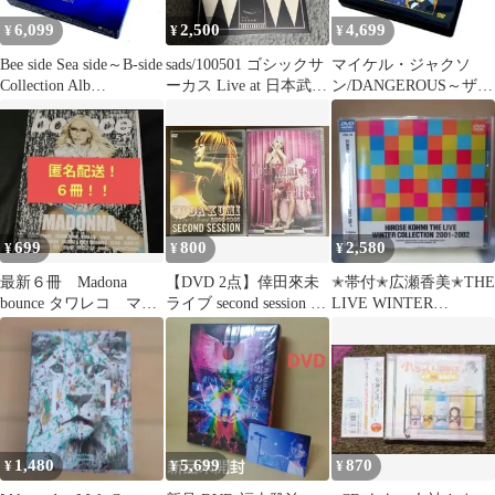
6,099
2,500
4,699
¥
¥
¥
Bee side Sea side～B-side
sads/100501 ゴシックサ
マイケル・ジャクソ
Collection Alb…
ーカス Live at 日本武道
ン/DANGEROUS～ザ・
館〈初回生産…
ショート・フィルム・
コレクション
699
800
2,580
¥
¥
¥
最新６冊 Madona
⁠【DVD 2点】倖田來未
✭帯付✭広瀬香美✭THE
bounce タワレコ マド
ライブ second session /
LIVE WINTER
ンナ towerrecord
TRICK
COLLECTION✭DVD
1,480
5,699
870
¥
¥
¥