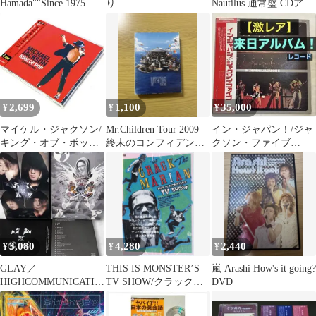
Hamada""Since 1975…
り
Nautilus 通常盤 CDアル
バム J-POP
2,699
1,100
35,000
¥
¥
¥
マイケル・ジャクソン/
Mr.Children Tour 2009
イン・ジャパン！/ジャ
キング・オブ・ポップ
終末のコンフィデンス
クソン・ファイブ
ジャパン・エディショ
ソングス DVD
Jackson5 来日ライブ：
ン [CD]
レコード
3,080
4,280
2,440
¥
¥
¥
GLAY／
THIS IS MONSTER’S
嵐 Arashi How's it going?
HIGHCOMMUNICATIO
TV SHOW/クラック・
DVD
NS TOUR 2023 DVD2枚
ザ・マリアン
組