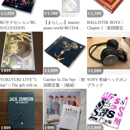
2,899
1,100
1,399
¥
¥
¥
RCサクセション/RC
【まらしぃ】marasy
BALLISTIK BOYZ /
SUCCESSION
piano world 88 CDキー
Chapter 1〈初回限定
SUMMER TOUR'83
ホルダー 影奏会
盤・3枚組〉
渋…
899
3,899
1,900
¥
¥
¥
YUKI/YUKI LIVE"5-
Catcher In The Spy 〈初
SONY 有線ヘッドホン
star"～The gift will su…
回限定盤・2枚組〉
ブラック
800
999
1,999
¥
¥
¥