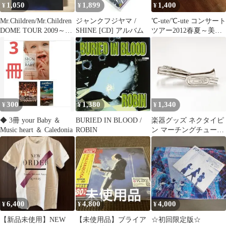
1,050
1,899
1,400
¥
¥
¥
Mr.Children/Mr.Children
ジャンクフジヤマ /
℃-ute/℃-ute コンサート
DOME TOUR 2009～…
SHINE [CD] アルバム
ツアー2012春夏～美し
くってごめんね～
300
1,380
1,340
¥
¥
¥
◆ 3冊 your Baby ＆
BURIED IN BLOOD /
楽器グッズ ネクタイピ
Music heart ＆ Caledonia
ROBIN
ン マーチングチューバ
管楽器 オーケストラ 吹
奏楽
6,400
4,800
4,000
¥
¥
¥
【新品未使用】NEW
【未使用品】ブライア
☆初回限定版☆