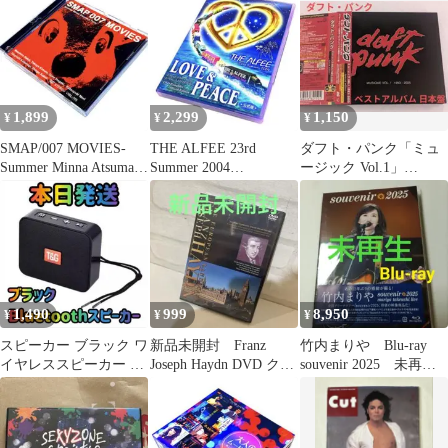
1,899
2,299
1,150
¥
¥
¥
SMAP/007 MOVIES-
THE ALFEE 23rd
ダフト・パンク「ミュ
Summer Minna Atsumare
Summer 2004
ージック Vol.1」
P…
LOVE&PEACE
CD+DVD 日本盤 帯付
き
1,490
999
8,950
¥
¥
¥
スピーカー ブラック ワ
新品未開封 Franz
竹内まりや Blu-ray
イヤレススピーカー 防
Joseph Haydn DVD クラ
souvenir 2025 未再
水スピーカー オーディ
シック音楽
生 10
オ 音楽