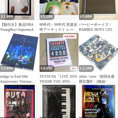
1,099
3,200
1,800
¥
¥
¥
【額付き】新品NBA
80年代・90年代 邦楽女
バービーボーイズ /
YoungBoy×SupremeA4
性アーティスト レーザ
BARBEE BOYS CD2枚
アートポスター
ーディスク 8枚セット
組 ベストアルバム
工藤静香
2,899
4,999
2,299
¥
¥
¥
indigo la End/10th
TETSUYA「LIVE 2019
mliet / eyes〈初回生産
Anniversary Visionar…
THANK YOU 4950」
限定盤B・2枚組〉
〈2DVD〉
CD+DVD