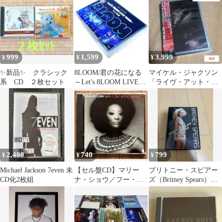
組〉
様
999
1,599
3,999
¥
¥
¥
✨新品✨ クラシック
8LOOM/君の花になる
マイケル・ジャクソン
系 CD ２枚セット
～Let's 8LOOM LIVE
「ライヴ・アット・ウ
TOUR～7人の軌…
ェンブリー JULY
16.1988」
2,480
740
799
¥
¥
¥
Michael Jackson 7even 未
【セル盤CD】マリー
ブリトニー・スピアー
CD化2枚組
ナ・ショウ／フー・イ
ズ（Britney Spears）
ズ・ジス・ビッチ、エ
DVD ミュージック
ニウェイ？