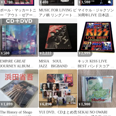
1,700
400
3,500
¥
¥
¥
ポール・マッカートニ
MUSIC FOR LIVING ピ
マイケル・ジャクソン
ー「アウト・ゼアー・
アノ柄 リングノート メ
30周年LIVE 日本語字
東京ドーム２０１３」
モ帳 黒 おしゃれ
幕付き blu-ray
ブルーレイ
500
2,222
2,999
¥
¥
¥
EMPiRE GREAT
MISIA SOUL
キッス KISS LIVE
JOURNEY ALBUM
JAZZ BIGBAND
BEST バンドスコア 楽
CD+DVD WACK
ORCHESTRA SWEET
譜
＆
1,099
6,890
1,900
¥
¥
¥
The History of Shogo
YUI DVD、CDまとめ売
SEKAI NO OWARI