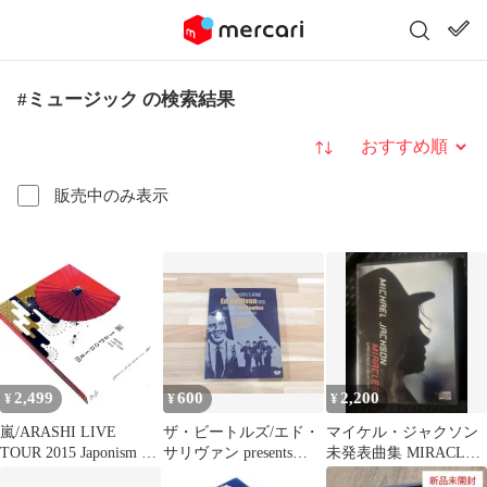
#ミュージック の検索結果
並び替え
販売中のみ表示
2,499
600
2,200
¥
¥
¥
嵐/ARASHI LIVE
ザ・ビートルズ/エド・
マイケル・ジャクソン
TOUR 2015 Japonism 初
サリヴァン presents
未発表曲集 MIRACLES
回プレス仕様
ザ・ビートルズ 〈2枚
ピクチャーディスク仕