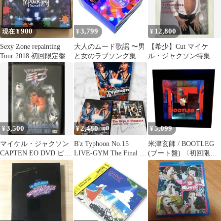
900
3,799
12,800
現在 ¥
¥
¥
Sexy Zone repainting
大人のムード歌謡 〜男
【希少】Cut マイケ
Tour 2018 初回限定盤
と女のラブソング集〜
ル・ジャクソン特集
〈5枚組〉
1993年11月 25号
3,500
2,480
5,099
¥
¥
¥
マイケル・ジャクソン
B'z Typhoon No.15
米津玄師 / BOOTLEG
CAPTEN EO DVD ピク
LIVE-GYM The Final ビ
(ブート盤) 〈初回限定
チャー仕様、日本語字
ーズ
盤〉
幕B