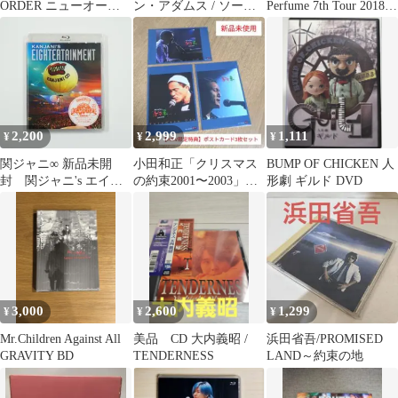
ORDER ニューオーダ
ン・アダムス / ソー・
Perfume 7th Tour 2018
ー 東京公演限定 Ｔシャ
ファー・ソー・グッド
FUTURE POP
ツ S
(アンド・モア)
2,200
2,999
1,111
¥
¥
¥
関ジャニ∞ 新品未開
小田和正「クリスマス
BUMP OF CHICKEN 人
封 関ジャニ's エイタ
の約束2001〜2003」
形劇 ギルド DVD
ーテインメント Blu-ray
【HMV限定特典】ポス
トカード3枚
3,000
2,600
1,299
¥
¥
¥
Mr.Children Against All
美品 CD 大内義昭 /
浜田省吾/PROMISED
GRAVITY BD
TENDERNESS
LAND～約束の地