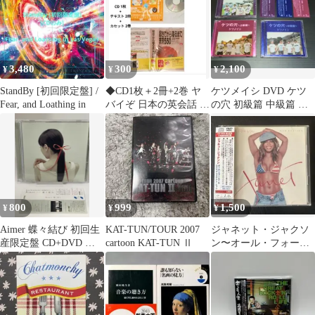
3,480
300
2,100
¥
¥
¥
StandBy [初回限定盤] /
◆CD1枚＋2冊+2巻 ヤ
ケツメイシ DVD ケツ
Fear, and Loathing in
バイぞ 日本の英会話 ＆
の穴 初級篇 中級篇 上
起きてから寝るまで表
級篇 3枚セット 帯付
現550
き
800
999
1,500
¥
¥
¥
Aimer 蝶々結び 初回生
KAT-TUN/TOUR 2007
ジャネット・ジャクソ
産限定盤 CD+DVD レ
cartoon KAT-TUN Ⅱ
ン〜オール・フォー・
ンタルアップ品
ユーCD+DVD日本盤来
日記念盤＆廃盤！