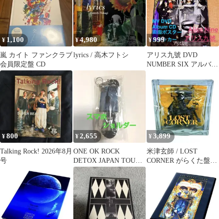
1,100
4,980
999
¥
¥
¥
嵐 カイト ファンクラブ
lyrics / 高木フトシ
アリス九號 DVD
会員限定盤 CD
NUMBER SIX アルバム
Alpha セット
800
2,655
3,899
¥
¥
¥
Talking Rock! 2026年8月
ONE OK ROCK
米津玄師 / LOST
号
DETOX JAPAN TOUR
CORNER がらくた盤
2025 購入特典 2
〈初回限定盤〉