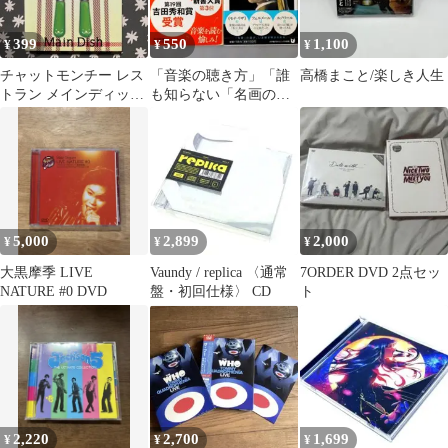
399
550
1,100
¥
¥
¥
チャットモンチー レス
「音楽の聴き方」「誰
高橋まこと/楽しき人生
トラン メインディッシ
も知らない「名画の見
ュ〈2枚組〉 dvd
方」」新書２冊セット
芸術／音楽／美術
5,000
2,899
2,000
¥
¥
¥
大黒摩季 LIVE
Vaundy / replica 〈通常
7ORDER DVD 2点セッ
NATURE #0 DVD
盤・初回仕様〉 CD
ト
2,220
2,700
1,699
¥
¥
¥