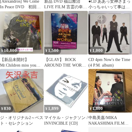
[Alexandros] We Come
新品 DVD 福山雅治
●CD ああっ女神さまっ
In Peace DVD 初回限
LIVE FILM 言霊の幸わ
小っちゃいって事は便
定盤
う夏 初回 未開封 特典
利だね オチ100連発 帯
付
あり
10,800
1,500
1,000
¥
¥
¥
【新品未開封】
【GLAY】 ROCK
CD 4pm Now's the Time
Mr.Children miss you
AROUND THE WORLD
(4 P.M. album)
LIVE Blu-ray
2010-2011
830
1,899
1,800
¥
¥
¥
ジ・オリジナル2～ベス
マイケル・ジャクソン /
中島美嘉/MIKA
ト・セレクション
INVINCIBLE [CD]
NAKASHIMA FILM
LOTUS Ⅴ SOUTHE…