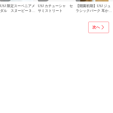
USJ 限定スーベニアメ
USJ カチューシャ セ
【開園初期】USJ ジュ
ダル スヌーピー３枚
サミストリート
ラシックパーク 耳かき
☆No.2
レトログッズ 新品 T-
Rex
次へ