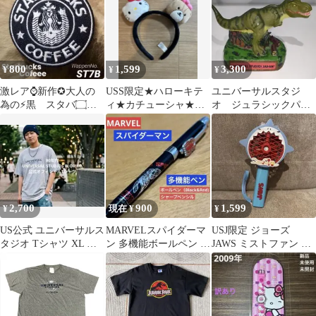
800
1,599
3,300
¥
¥
¥
激レア⌚新作✪大人の
USS限定★ハローキテ
ユニバーサルスタジ
為の⚡黒 スタバ۝ブ
ィ★カチューシャ★ユ
オ ジュラシックパー
ラック❡コーヒー❂ワ
ニバーサルスタジオ
ク ペン立て
ッペン スターバック
ス
2,700
900
1,599
¥
現在 ¥
¥
US公式 ユニバーサルス
MARVELスパイダーマ
USJ限定 ジョーズ
タジオ Tシャツ XL グ
ン 多機能ボールペン 2
JAWS ミストファン ハ
レー 刺繍ロゴ ムービー
色ボールペン+シャープ
ンディファン ユニバー
ペンUSJ
サル