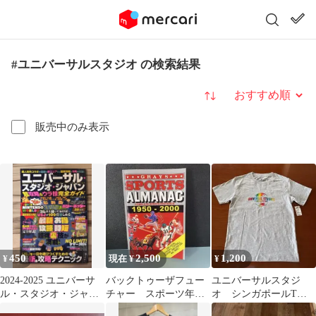
#ユニバーサルスタジオ の検索結果
並び替え
販売中のみ表示
450
2,500
1,200
¥
現在 ¥
¥
2024-2025 ユニバーサ
バックトゥーザフュー
ユニバーサルスタジ
ル・スタジオ・ジャパ
チャー スポーツ年
オ シンガポールTシ
ン超攻略&ウラ技完全
鑑 レプリカ アメト
ャツ