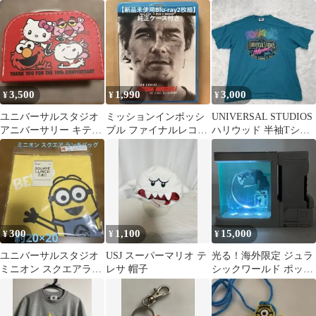
トポーチ
ニオン ぬいぐるみ
ぬいぐるみ
パスケース
3,500
1,990
3,000
¥
¥
¥
ユニバーサルスタジオ
ミッションインポッシ
UNIVERSAL STUDIOS
アニバーサリー キティ
ブル ファイナルレコニ
ハリウッド 半袖Tシャ
スヌーピー エルモ コラ
ング【Blu-ray2枚】純正
ツ エメラルド XL
ボ
ケース付
300
1,100
15,000
¥
¥
¥
ユニバーサルスタジオ
USJ スーパーマリオ テ
光る！海外限定 ジュラ
ミニオン スクエアラン
レサ 帽子
シックワールド ポップ
チバッグ(20×20)
コーンバケット ドリン
ク 新品未使用