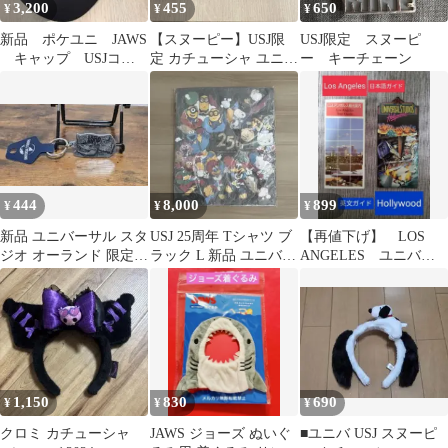
3,200
455
650
¥
¥
¥
新品 ポケユニ JAWS
【スヌーピー】USJ限
USJ限定 スヌーピ
キャップ USJコー
定 カチューシャ ユニバ
ー キーチェーン
デ 帽子 映画 ユニ
ーサルスタジオジャパ
セックス
ン
444
8,000
899
¥
¥
¥
新品 ユニバーサル スタ
USJ 25周年 Tシャツ ブ
【再値下げ】 LOS
ジオ オーランド 限定
ラック L 新品 ユニバー
ANGELES ユニバー
キーホルダー
サルスタジオ ユニバ
サルスタジオ 1991
年 観光案内
1,150
830
690
¥
¥
¥
クロミ カチューシャ
JAWS ジョーズ ぬいぐ
■ユニバ USJ スヌーピ