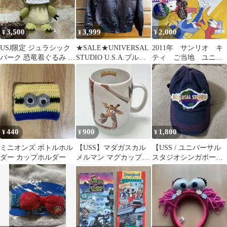
3,500
3,999
2,000
¥
¥
¥
USJ限定 ジュラシック
★SALE★UNIVERSAL
2011年 サンリオ キ
パーク 恐竜着ぐるみ キ
STUDIO U.S.A.ブルゾ
ティ ご当地 ユニバ
ティーちゃん キーチ
ン ジャンパー S
ーサルスタジオ
ェーン
USJ 限定 根付
440
900
1,800
¥
¥
¥
ミニオンズ ボトルホル
【USS】マダガスカル
【USS / ユニバーサル
ダー カップホルダー
メルマン マグカップ
スタジオシンガポー
ユニバーサルスタジオ
ル】 ロゴキャップ
シンガポール