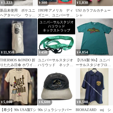
1,333
300
1,030
¥
¥
¥
新品未使用 ポケユニ
1993年アメリカ ディ
USJ カラフルカチュー
ヘアターバン ウッド
ズニー、ユニバーサル
シャ
ペッカー ユニバ
スタジオ パンフレット
USJ
11,950
450
4,854
¥
¥
¥
THERMOS &ONDO 折
ユニバーサルスタジオ
【USA製 90s】ユニバ
りたたみ日傘 ホワイト
ハリウッド ネックス
ーサルスタジオフロリ
SG-C601F新品未開封
トラップ グリーン
ダ Tシャツ ネオン ヴィ
ユニバ 海外 グッズ
ンテージ
5,000
6,600
8,500
¥
¥
¥
【希少】90s USA製Tシ
90s ジュラシックパー
BIOHAZARD usj シ