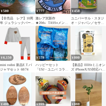
500
777
450
¥
¥
¥
【非売品 レア】10周
激レア⌘新作
ユニバーサル・スタジ
年 ジュラシックパー
★20th♩TASS⭐︎メン
オ・ジャパン／セサミ
ク 限定シール ユニ
ズ！スヌーピー⌘BIG
ストリート空き缶
バ
ワッペン スタジャン
6,150
579
800
¥
¥
¥
mini rodini 新品E.T.パ
ハッピーセット
【新品】IIIIfitミニオン
ジャマセット 68/74
「USJ・ユニバ コラ
ズ iPhoneX/XS対応ハイ
ボ」ミニオン ヨッシー
ブリッドケース
おさるのジョージ
400
999
888
¥
¥
¥