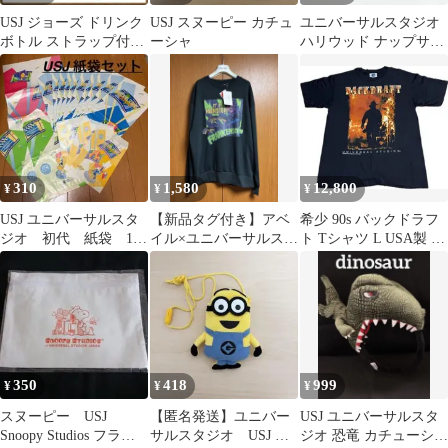
USJ ジョーズ ドリンク
USJ スヌーピー カチュ
ユニバーサルスタジオ
ボトル ストラップ付き
ーシャ
ハリウッド ナップサッ
JAWS サメ ドリンクカ
ク 折りたたみバッグ
ップ
310
1,580
12,800
¥
¥
¥
USJ ユニバーサルスタ
【新品タグ付き】アベ
希少 90s バックドラフ
ジオ 初代 紙袋 17
イル×ユニバーサルスタ
ト Tシャツ L USA製 ユ
枚セット
ジオ フランケンプリ
ニバーサルスタジオ 映
ント トレーナーL
画
350
418
999
¥
¥
¥
スヌーピー USJ
【匿名発送】ユニバー
USJ ユニバーサルスタ
Snoopy Studios フラッ
サルスタジオ USJ ミ
ジオ 恐竜 カチューシャ