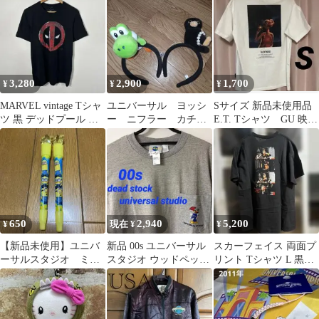
ドペッカー
3,280
2,900
1,700
¥
¥
¥
MARVEL vintage Tシャ
ユニバーサル ヨッシ
Sサイズ 新品未使用品
ツ 黒 デッドプール 古
ー ニフラー カチュ
E.T. Tシャツ GU 映
着
ーシャ セット USJ
画 半袖 シャツ ホ
ワイト
650
2,940
5,200
¥
現在 ¥
¥
【新品未使用】ユニバ
新品 00s ユニバーサル
スカーフェイス 両面プ
ーサルスタジオ ミニ
スタジオ ウッドペッカ
リント Tシャツ L 黒
オンズボールペン２つ
ー tシャツ グレー Lサ
Universal公式
セット
イズ