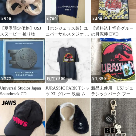
920
700
400
¥
¥
¥
【夏季限定価格】USJ
【ホンジェラス製】ユ
【送料込】怪盗グルー
スヌーピー 被り物
ニバーサルスタジオ T
の月泥棒 DVD
シャツ S ネイビー 公式
777
500
1,350
¥
現在 ¥
¥
Universal Studios Japan
JURASSIC PARK Tシャ
新品未使用 USJ ジェ
Soundtrack CD
ツ XL グレー 映画 ムー
ラシックパーク フード
ビー
付タオル UV加工 送
料込み