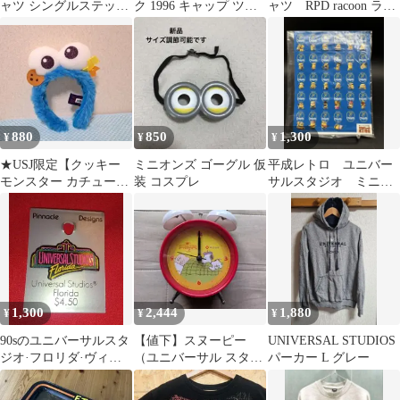
ャツ シングルステッチ
ク 1996 キャップ ツー
ャツ RPD racoon ラク
ユニバーサルスタジオ
トン ヴィンテージ
ーン S 半袖
公式 M
880
850
1,300
¥
¥
¥
★USJ限定【クッキー
ミニオンズ ゴーグル 仮
平成レトロ ユニバー
モンスター カチューシ
装 コスプレ
サルスタジオ ミニオ
ャ】美品 ユニバーサル
ン バナナシールコレ
スタジオ★
クション 未使用品
1,300
2,444
1,880
¥
¥
¥
90sのユニバーサルスタ
【値下】スヌーピー
UNIVERSAL STUDIOS
ジオ·フロリダ·ヴィン
（ユニバーサル スタジ
パーカー L グレー
テージピンバッジ
オ ジャパン、ニッセ
イ）