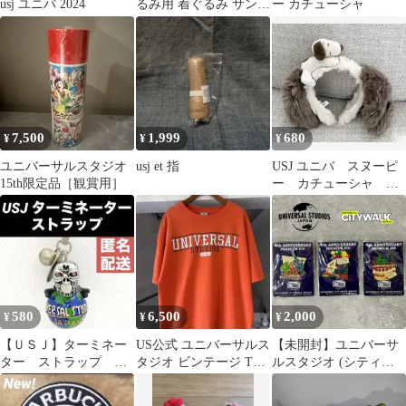
usj ユニバ 2024
るみ用 着ぐるみ サンキ
ー カチューシャ
ューマート 新品 サメ
7,500
1,999
680
¥
¥
¥
ユニバーサルスタジオ
usj et 指
USJ ユニバ スヌーピ
15th限定品［観賞用］
ー カチューシャ ぬ
いぐるみ
580
6,500
2,000
¥
¥
¥
【ＵＳＪ】ターミネー
US公式 ユニバーサルス
【未開封】ユニバーサ
ター ストラップ ユ
タジオ ビンテージ Tシ
ルスタジオ (シティウ
ニバーサルスタジオジ
ャツ オレンジ カレッジ
ォーク) 4周年 ピンバッ
ャパン グッズ
ロゴ
ジ