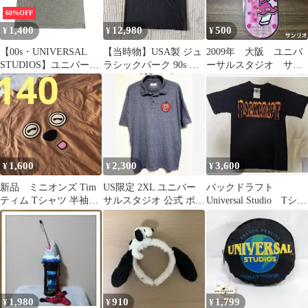
60%OFF
1,400
12,980
500
¥
¥
¥
【00s・UNIVERSAL
【当時物】USA製 ジュ
2009年 大阪 ユニバ
STUDIOS】ユニバーサ
ラシックパーク 90s 映
ーサルスタジオ サン
ルスタジオフロリダ 刺
画T シングルステッチ
リオ キティ 限定
繍ロゴ Tシャツ グレー
腕時計 レトロ
1,600
2,300
3,600
¥
¥
¥
新品 ミニオンズ Tim
US限定 2XL ユニバー
バックドラフト
ティム Tシャツ 半袖
サルスタジオ 公式 ポロ
Universal Studio Tシャ
140 USJ ユニバ 茶
シャツ 海外古着 リンゴ
ツ【ヴィンテージ】
1,980
910
1,799
¥
¥
¥