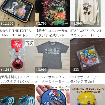
12,200
2,700
1,500
¥
¥
¥
SaleE.T. THE EXTRA-
【希少】ユニバーサル
STAR WARS プリント
TERRESTRIALトレイ
スタジオ 公式Tシャツ
スウェット トレーナー
スピルバーグ
スパイダーマン ハルク
ジュラパ
1,011
3,900
333
¥
¥
¥
[新品未開封] ユニバー
ユニバーサルスタジ
USJ セサミストリート
サルスタジオシンガポ
オ ターミネーター T
缶バッジ 非売品
ール エルモちゃんキー
シャツ
ホルダー