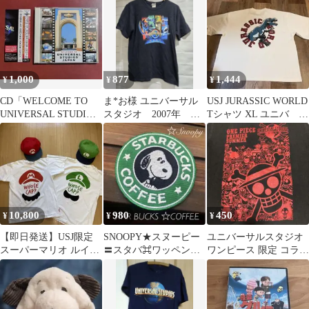
ガイド …
イ 洋画
1,000
877
1,444
¥
¥
¥
CD「WELCOME TO
ま*お様 ユニバーサル
USJ JURASSIC WORLD
UNIVERSAL STUDIOS
スタジオ 2007年 T
Tシャツ XL ユニバ ジ
JAPAN」
シャツ ヴィンテー
ェラシックパーク
ジ 限定
10,800
980
450
¥
¥
¥
【即日発送】USJ限定
SNOOPY★スヌーピー
ユニバーサルスタジオ
スーパーマリオ ルイー
〓スタバ⌘ワッペン⁑
ワンピース 限定 コラボ
ジ Tシャツ＆キャップ
スターバックス❀アロ
tシャツ
ハ❉ハワイ ヨガ