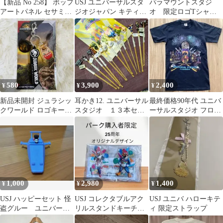
【新品 No 258】 ポップ
USJ ユニバーサルスタ
パラマウントスタジ
アートパネル セサミス
ジオジャパン キティカ
オ 限定ロゴTシャ
トリート
チューシャ ピンク スパ
ツ 映画
ンコール
580
3,900
2,400
¥
¥
¥
新品未開封 ジュラシッ
耳かき12. ユニバーサル
最終価格90年代 ユニバ
クワールド ロゴキーホ
スタジオ １３本セッ
ーサルスタジオ フロリ
ルダー
ト 新品
ダ USA製 レア 黒Tシャ
ツ S
1,000
2,980
1,400
¥
¥
¥
USJ ハッピーセット 怪
USJ コレクタブルアク
USJ ユニバ ハローキテ
盗グルー ユニバーサ
リルスタンドキーチェ
ィ 限定ストラップ
ル ユニバ
ーン ウッディーウッ