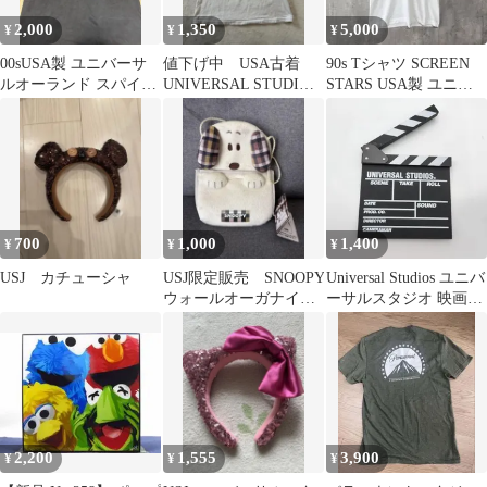
2,000
1,350
5,000
¥
¥
¥
00sUSA製 ユニバーサ
値下げ中 USA古着
90s Tシャツ SCREEN
ルオーランド スパイダ
UNIVERSAL STUDIOS
STARS USA製 ユニバ
ーマン Tシャツ 公式
MARVEL Tシャツ
ーサルスタジオ M
700
1,000
1,400
¥
¥
¥
USJ カチューシャ
USJ限定販売 SNOOPY
Universal Studios ユニバ
ウォールオーガナイザ
ーサルスタジオ 映画用
ー
本格 クランクボード ス
レートボード カチンコ
黒板仕様 ディスプレイ
インテリア
2,200
1,555
3,900
¥
¥
¥