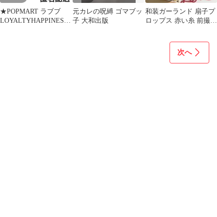
★POPMART ラブブ
元カレの呪縛 ゴマブッ
和装ガーランド 扇子プ
LOYALTYHAPPINESS
子 大和出版
ロップス 赤い糸 前撮り
エナジー ぬいぐるみ
アイテム 結婚式 5点セ
ット
次へ