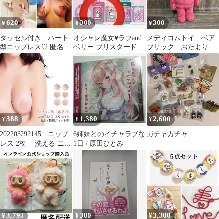
620
300
300
¥
¥
¥
タッセル付き ハート
オシャレ魔女♥︎⁡ラブand
メディコムトイ ベア
型ニップレス♡ 匿名配
ベリー ブリスタードレ
ブリック おたよりく
送
スチャーム チョッキ
まぶりっく ぬいぐる
ーミント
み キーホルダー
388
1,380
2,600
¥
¥
¥
202203292145 ニップ
6姉妹とのイチャラブな
ガチャガチャ
レス 2枚 洗える ニッ
1日 / 原田ひとみ
プルカバー ヌーブラ
3,793
300
3,300
¥
¥
¥