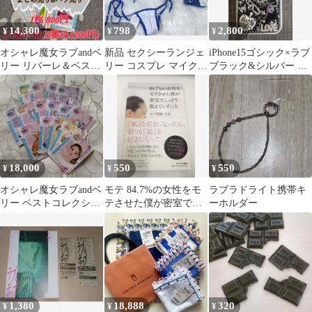
14,300
798
2,800
¥
¥
¥
オシャレ魔女ラブandベ
新品 セクシーランジェ
iPhone15ゴシック×ラブ
リー リバーレ＆ベスト
リー コスプレ マイクロ
ブラック&シルバー デ
コレクションまとめ売
ビキニ ミニ水着 紐 ブ
コケース
りorバラ売り
ラtバック
18,000
550
550
¥
¥
¥
オシャレ魔女ラブandベ
モテ 84.7%の女性をモ
ラブラドライト携帯キ
リー ベストコレクショ
テさせた僕が密室でこ
ーホルダー
ン15枚まとめ売り&バ
っそり教えていたこと
ラ売り
1,380
18,888
320
¥
¥
¥