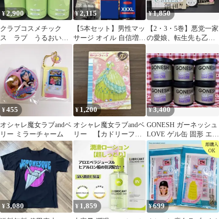
2,900
2,115
1,850
¥
¥
¥
クラブコスメチック
【5本セット】男性マッ
【2・3・5巻】悪党一家
ス ラブ うるおいミ
サージ オイル 自信増大
の愛娘、転生先も乙女
ルクジェル 300ml
オイル デリケート ゾー
ゲームの極道令嬢でし
1158
ン オイル
た。
455
1,200
3,400
¥
¥
¥
オシャレ魔女ラブandベ
オシャレ魔女ラブandベ
GONESH ガーネッシュ
リー ミラーチャーム
リー 【カドリーフィ
LOVE ゲル缶 固形 エア
ーユ】
フレッシュナー 芳香剤
3,080
1,859
699
¥
¥
¥