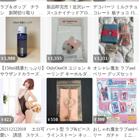
ラブ＆ポップ チラ
新品即完売！近沢レー
デコパーツ ミルクチョ
シ 新聞切り取り 庵
ス×ユナイテッドアロー
コレート 板チョコ 15個
野秀明 1998年 舞台
ズ別注ハンカチ・ブル
匿名配送
挨拶情報
ー系4枚セット
1,980
1,555
1,111
¥
¥
¥
【150ml残量たっぷり】
OnlyOneOf ユジョン キ
オシャレ魔女 ラブand
サウザンドカラーズ
ーリング キーホルダー
ベリー グッズセット
M1971 ディフューザー
アクキー
421
550
300
¥
¥
¥
202112122018 エロ可
ハート型 ラブ&ピース
おしゃれ魔女ラブandベ
愛い 誘惑 スケス
ラインストーン ネック
リー ガチャ ミニミ