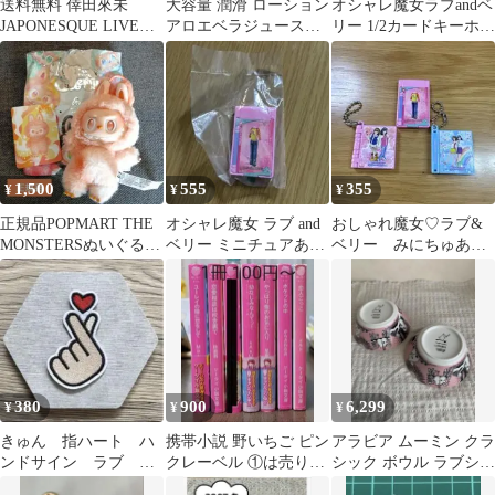
送料無料 倖田來未
大容量 潤滑 ローション
オシャレ魔女ラブandベ
JAPONESQUE LIVET
アロエベラジュース&
リー 1/2カードキーホル
シャツ ブラック
ヒアルロン酸贅沢配合
ダー vol.2
水溶性 洗い
1,500
555
355
¥
¥
¥
正規品POPMART THE
オシャレ魔女 ラブ and
おしゃれ魔女♡ラブ&
MONSTERSぬいぐるみ
ベリー ミニチュアあそ
ベリー みにちゅああ
キーホルダー ハピネス
ーとこれくしょん ミ
そーとコレクション
ニミラーB
380
900
6,299
¥
¥
¥
きゅん 指ハート ハ
携帯小説 野いちご ピン
アラビア ムーミン クラ
ンドサイン ラブ
クレーベル ①は売り切
シック ボウル ラブシリ
好 アイロンワッペ
れ
ーズ ボウル 2個 未