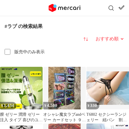
#ラブ の検索結果
並び替え
販売中のみ表示
1,434
4,500
330
¥
¥
¥
膣 ゼリー 潤滑 ゼリー
オシャレ魔女ラブandベ
T6802 セクシーランジ
注入 タイプ 喜びのユニ
リー カードセット ９枚
ェリー 紐パン 割れ
ークな成分を加える レ
セット
パン Tショーツ Tバ