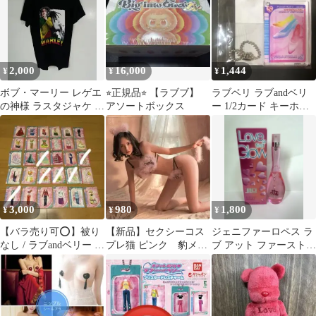
2,000
16,000
1,444
¥
¥
¥
ボブ・マーリー レゲエ
⭐︎正規品⭐︎ 【ラブブ】
ラブベリ ラブandベリ
の神様 ラスタジャケ バ
アソートボックス
ー 1/2カード キーホル
ンドTシャツ(Ｌ)キ34
ダー ミラクルフットカ
ラー
3,000
980
1,800
¥
¥
¥
【バラ売り可⭕️】被り
【新品】セクシーコス
ジェニファーロペス ラ
なし / ラブandベリー カ
プレ猫 ピンク 豹メイ
ブ アット ファースト
ード セット
ド セクシー シースルー
グロウ 50ml
ランジェリー