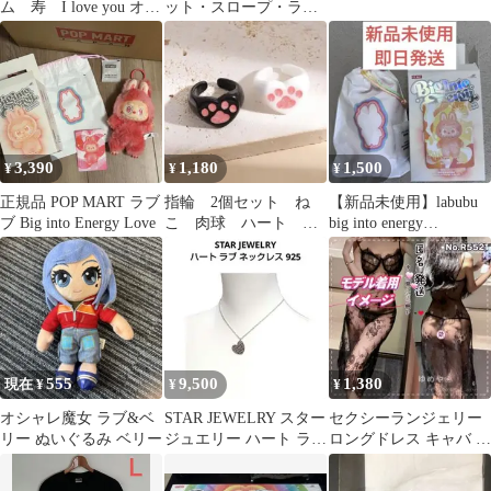
ム 寿 I love you オリ
ット・スロープ・ラブ
ジナル 運命の赤い糸
バニビ 帯つき
3,390
1,180
1,500
¥
¥
¥
正規品 POP MART ラブ
指輪 2個セット ね
【新品未使用】labubu
ブ Big into Energy Love
こ 肉球 ハート 黒
big into energy
猫 白猫 ペアリン
HAPPINESS
グ カップル おそろ
い
555
9,500
1,380
現在 ¥
¥
¥
オシャレ魔女 ラブ&ベ
STAR JEWELRY スター
セクシーランジェリー
リー ぬいぐるみ ベリー
ジュエリー ハート ラブ
ロングドレス キャバ キ
ネックレス 925
ャミソール ベビードー
ル tバック