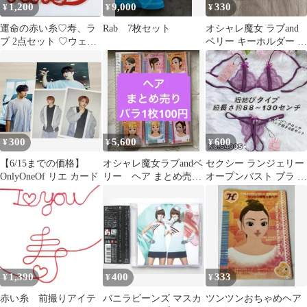
1,200
9,000
330
¥
¥
¥
運命の赤い糸♡寿、ラ
Rab 7枚セット
オシャレ魔女 ラブand
ブ 2点セット ♡ウェデ
ベリー キーホルダー ホ
ィング 前撮りアイテム
ログラムカード
針金アート
300
5,600
600
¥
¥
¥
【6/15までの価格】
オシャレ魔女ラブandベ
セクシー ランジェリー
OnlyOneOf リエ カード
リー ヘア まとめ売り
オープンバスト ブラ オ
•バラ売り1枚100円
ープンクロッチ ショー
ツ 紐 紫
1,390
400
333
¥
¥
¥
赤い糸 前撮りアイテ
バニラビーンズ マスカ
ツンツンおちゃめヘア