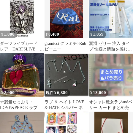
モンエッ
ック
1,880
8,400
1,859
¥
¥
¥
ダーツライブカード
gramicci グラミチ×Rub
潤滑 ゼリー 注入 タイ
レア DARTSLIVE
ビーニー
プ 快適と情熱を感じる
LOVE&PEACE【70】
膣 内 保湿 潤い不足を
18
補う 水
2,000
6,880
13,000
¥
現在 ¥
¥
☆残量たっぷり・
ラブ ＆ ヘイト LOVE
オシャレ魔女ラブandベ
LOVE&PEACE ラブ＆
& HATE シルバー ネッ
リー カード まとめ売り
ピース オードパルファ
クレス 40cm
&バラ売り1枚100円
ム 50ml☆