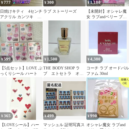
777
300
1,180
¥
¥
¥
日焼けキティ 4センチ
ラブ ストーリーズ
【未開封】オシャレ魔
アクリル カンツキ ラ
女 ラブandベリー プレ
ンダム 8点セット
ミアム着せ替えフィギ
ュア ラブ
599
1,500
4,380
¥
¥
¥
【5点セット】LOVE ぷ
THE BODY SHOP ラ
コーチ ラブ オードパル
っくりシール ハート
ブ エトセトラ オー
ファム 30ml
ドパルファム 30ml
365
499
990
¥
¥
¥
【LOVEシール】ハー
マッシュル 証明写真ス
オシャレ魔女 ラブand