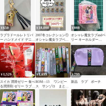
ン 刺繍
使用品
650
18,000
888
¥
¥
¥
ラブラドールレトリバ
2007冬コレクション①
オシャレ魔女ラブandベ
ー ハンドメイド デニム
オシャレ魔女ラブベリ
リー キーホルダー
風タッセル キーホルダ
ーカード
（31）
ー 肉球付き
1,529
1,699
799
¥
¥
¥
スイカ 潤滑ゼリー 食べ
ROM―13 ワンピー
新品 ラブ ポーチ
る潤滑剤 ゼリー ラブ
ス サンゾロ まと
グッズ ゼリー 水溶性ジ
め セット 同人 つ
ェル 低
るぎ ゾロサン