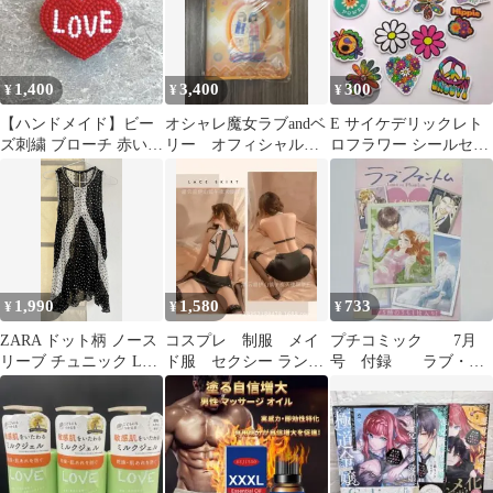
1,400
3,400
300
¥
¥
¥
【ハンドメイド】ビー
オシャレ魔女ラブandベ
E サイケデリックレト
ズ刺繍 ブローチ 赤いハ
リー オフィシャルク
ロフラワー シールセッ
ート LOVE
リアホルダー06A
ト 14枚
1,990
1,580
733
¥
¥
¥
ZARA ドット柄 ノース
コスプレ 制服 メイ
プチコミック 7月
リーブ チュニック Lサ
ド服 セクシー ランジ
号 付録 ラブ・フ
イズ
ェリー キャビンアテ
ァントム カード
ンダント
メモリアル ランダム