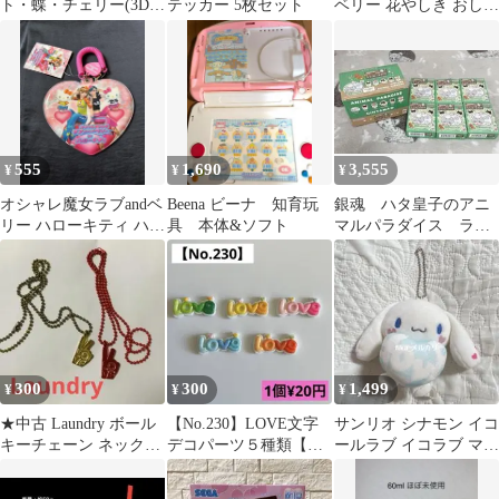
ト・蝶・チェリー(3Dマ
テッカー 5枚セット
ベリー 花やしき おしゃ
ット素材)
れ御守
555
1,690
3,555
¥
¥
¥
オシャレ魔女ラブandベ
Beena ビーナ 知育玩
銀魂 ハタ皇子のアニ
リー ハローキティ ハー
具 本体&ソフト
マルパラダイス ラブ
ト型パスケース
&ピース牧場 アクリ
ルスタンド
300
300
1,499
¥
¥
¥
★中古 Laundry ボール
【No.230】LOVE文字
サンリオ シナモン イコ
キーチェーン ネックレ
デコパーツ５種類【送
ールラブ イコラブ マス
ス 金と赤セット
料別途¥185円】
コット