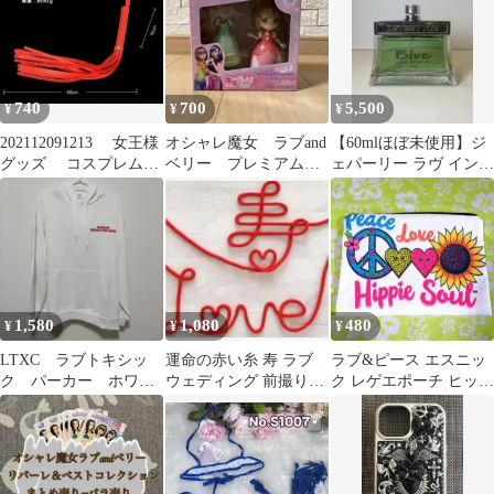
740
700
5,500
¥
¥
¥
202112091213 女王様
オシャレ魔女 ラブand
【60mlほぼ未使用】ジ
グッズ コスプレムチ
ベリー プレミアム着
ェパーリー ラヴ インテ
ムチ 鞭
せ替えフィギュアセッ
ンション ブルー EDP
ト ラブ
1,580
1,080
480
¥
¥
¥
LTXC ラブトキシッ
運命の赤い糸 寿 ラブ
ラブ&ピース エスニッ
ク パーカー ホワイ
ウェディング 前撮りア
ク レゲエポーチ ヒッピ
ト ロゴプリント
イテム 赤い糸 フォトウ
ーソウル 裏地付き
ェディング