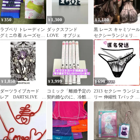
350
1,300
1,180
¥
¥
¥
ラブベリ トレーディン
ダックスフンド
黒 レース キャミソール
グミニ巾着 ルーズセー
LOVE オブジェ
セクシーランジェリー
ター るんるんフラワ
シースルードレス オー
ー
プンバスト
1,850
3,999
698
¥
¥
¥
ダーツライブカード
コミック「離婚予定の
2313 セクシー ランジェ
レア DARTSLIVE
契約婚なのに、冷酷公
リー 伸縮性 Tバック パ
LOVE&PEACE【a7】
爵様に執着されていま
ンティー 可愛い 黒パン
17
す」全巻セット
ツ