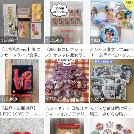
ケ ベビードール
レス ペンダント
ラーA 背景デザイン
カード再現
1,950
13,500
811
¥
¥
¥
【二宮和也ver.】嵐 コ
《2006秋コレクショ
オシャレ魔女ラブandベ
ンサートライブ会場限
ン》オシャレ魔女ラブ
リー 20周年 缶バッジ
定公式グッズ(黄)5点セ
andベリーカードまとめ
キーホルダー
ット
売り&バラ売り
10,000
777
3,999
¥
¥
¥
【新品・未開封品】
ハローキティ 日焼けキ
みだらな猫は唇に誓う
LEGO LOVE アートシ
ティ 4センチアクリル
嶋二 みだらな猫シリ
リーズ 31214 791ピース
カンツキ 8枚セット
ーズ全7巻 特典付き