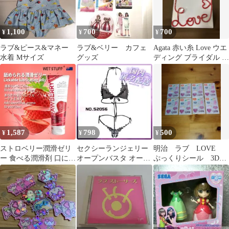
1,100
700
700
¥
¥
¥
ラブ&ピース&マネー
ラブ&ベリー カフェ
Agata 赤い糸 Love ウエ
水着 Mサイズ
グッズ
ディング ブライダル 結
婚式 前撮り
1,587
798
500
¥
¥
¥
ストロベリー潤滑ゼリ
セクシーランジェリー
明治 ラブ LOVE
ー 食べる潤滑剤 口にし
オープンバスタ オープ
ぷっくりシール 3Dシ
ても大丈夫 潤滑 ローシ
ンクロッチ ヒモブラ 紐
ール シール ステッ
ョン 潤滑
パンtバック
カー