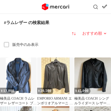
#ラムレザー の検索結果
並び替え
販売中のみ表示
13,800
20,500
45,000
¥
¥
¥
極美品 COACH ラムレ
EMPORIO ARMANI エ
極美品 COACH シング
ザー レザーコート ブラ
ンポリオアルマーニ ラ
ルライダース レザージ
ック XS ベルト 羊革
ムレザー ジャケット 本
ャケット