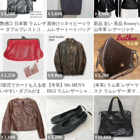
3,500
3,600
4,980
¥
¥
¥
艶感◎ 日本製 ラムレザ
肩掛け☆ネイビー☆ラ
新品 近い 美品 Roomy's
ー ダブルブレストコー
ムレザートートバッグ
山羊革 レザージャケッ
ト 黒 2WAY ユニセック
ト 薄手 シャツ 感覚
ス
2,250
9,800
5,200
¥
¥
¥
3室式でカードも入る使
【羊革】90s MEN'S
[本革) ラム革 レザーマ
いやすい ダブルがま口
BIGI ラムレザーシャツ
スク ラムレザー 革マス
ラム革財布 開運 (レッ
ジャケット ブラウン
ク ブラウン Op装飾
ド)
1,600
3,200
11,600
¥
¥
¥