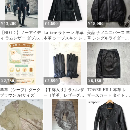
13,200
4,600
18,000
¥
¥
¥
【NO ID.】ノーアイデ
LaTorre ラトーレ 羊革
美品 ナノユニバース 羊
ィ ラムレザー ダブルラ
本革 シープスキン レザ
革 シングルライダース
イダースジャケット羊
ージャケット 13AR
L THERMOLITE 中綿
革 黒 1
2,780
2,890
6,180
¥
¥
¥
羊革（シープ）ダーク
【中綿入り】ラムレザ
TOWER HILL 本革 レ
ブラウン A4サイズ
ー（羊革）レザーグロ
ザースカート タイト ミ
ーブ L ブラック／新品
ディ丈 ラムレザー
ボアグローブ