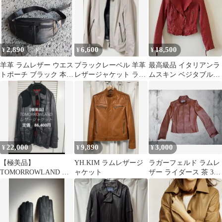
2,890
6,600
18,500
¥
¥
¥
羊革 ラムレザー ウエス
ブラックレーベル 羊革
最高級品 イタリアンラ
トポーチ ブラック 本革
レザージャケット ライ
ムスキン ベジタブルタ
ボディバッグ 新品
ダースジャケット
ンニン 本革セミダブル
ライダース 赤
22,000
9,890
3,000
¥
¥
¥
【極美品】
YH.KIM ラムレザージ
ラガーフェルド ラムレ
TOMORROWLAND レ
ャケット
ザー ライダース 茶 38
ザージャケット Lサ
本革
イズ ブラック 本革