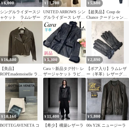
6,000
11,700
5,680
¥
¥
¥
シングルライダースジ
UNITED ARROWS シン
【超美品】Coup de
ャケット ラムレザー
グルライダース レザー
Chance クードシャンス
ジャケット
羊革ジャケット 黒 34
16,800
5,300
2,890
¥
¥
¥
【美品】
Cara ✨新品タグ付✨ レ
【ボア入り】ラムレザ
ROPEmademoiselle ラム
ザージャケット ラビッ
ー（羊革）レザーグロ
レザー ライダース ブ
トファー 羊革 アンゴラ
ーブ【M】革手袋 黒 新
ラウン 本革
品 ラム革
10,160
11,400
5,800
¥
¥
¥
BOTTEGAVENETA コ
【希少】構築レザーラ
00s Y2K ニュージーラ