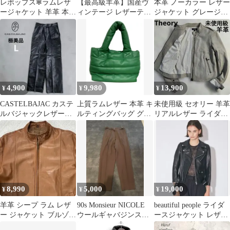
レポップス✻ラムレザ
【最高級羊革】国産ヴ
本革 ノーカラー レザー
ージャケット 羊革 本革
ィンテージ レザーテー
ジャケット グレージュ
M スタンドカラー 黒
ラードジャケット バー
S レディース 羊革
ガンディ M
4,900
9,980
13,900
¥
¥
¥
CASTELBAJAC カステ
上質ラムレザー 本革 キ
未使用級 セオリー 羊革
ルバジャックレザーパ
ルティングバッグ グリ
リアルレザー ライダー
ンツ 羊革 ブラックレデ
ーン パフバッグ
スジャケット グレージ
ィース
ュ S
8,990
5,000
19,000
¥
¥
¥
羊革 シープ ラム レザ
90s Monsieur NICOLE
beautiful people ライダ
ー ジャケット ブルゾン
ウールギャバジンスラ
ースジャケット レザー
シングル ライダース ブ
ックス
ジャケット 黒