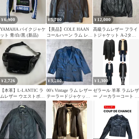
6,900
5,700
12,000
¥
¥
¥
YAMAHA バイクジャケ
【美品】COLE HAAN
高級ラムレザー フライ
ット 青/白/黒 (新品)
コールハーン ラム レザ
トジャケット A-2タイ
ー ジャケット テーラ
プ スペイン製原皮 短丈
ード
型押し
2,726
3,280
1,300
¥
¥
¥
【本革】L-LANTIC ラ
00's Vintage ラム レザー
ゼラール 羊革 ラムレザ
ムレザー ウエストポー
テーラードジャケット
ー ノーカラーコート 黒
チ ボディバッグ ブラッ
アーカイブ Y2K
11AR 春 ユニセックス
ク