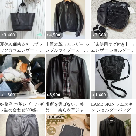
革
3,400
4,500
2,500
¥
¥
¥
夏休み価格☆ALLブラ
上質本革ラムレザー シ
【未使用タグ付き】 ラ
ック☆ラムレザートー
ングルライダース
ムレザー ショルダーバ
トバッグ
着用ほぼなくクローゼ
ッグ 羊革 ソフトレザー
ット保管
1,500
5,900
1,400
¥
¥
¥
姫路産 本革レザーハギ
場所を選ばない。美
LAMB SKIN ラムスキ
レ詰め合わせ300g以上
品 柔らか革ジャ
ン ショルダーバッグ
牛革多め
ン # ラムレザー
インにもアウターに
も。