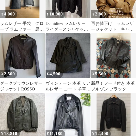
4,000
10,900
2,800
¥
¥
¥
ラムレザー 手袋 グロ
Demidiew ラムレザー
再お値下げ ラムレザ
ーブ ラムファー 黒
ライダースジャケット
ージャケット キャメ
ブラック
L
ルブラウン ハンドス
テッチ風
2,500
4,500
5,560
¥
¥
¥
ダークブラウンレザー
ヴィンテージ 本革 リア
新品！フード付き 本革
ジャケットROSSO
ルレザー コート 羊革
ブルゾン ブラック
シープスキン
18,810
11,180
12,400
¥
¥
¥