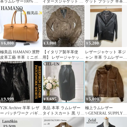
革ラムレザー100% ジ
イダースジャケット M
ケット ブラック 羊革
ャケット
ブラウン
ラムレザー 無地 長袖
本革
6,800
3,000
5,200
¥
¥
¥
極美品 HAMANO 濱野
【イタリア製羊革使
レザージャケット 革ジ
皮革工藝 羊革 ミニボス
用】 レザージャケッ
ャン 羊革 ラムレザー
トンバッグ 皇室御用達
ト ライダース
ブラック M
9,999
3,695
5,000
¥
¥
¥
Y2K Archive 羊革 レザ
美品 本革 ラムレザー
極上ラムレザー
ー パッチワーク バギー
タイトスカート 黒 リア
✨GENERAL SUPPLY
ショーツ 黒 L 本革
ルレザー ひざ丈 羊革
シングルライダースS
茶レザー 羊