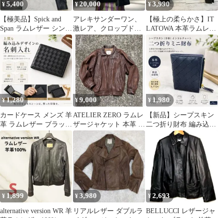
5,400
20,000
3,990
¥
¥
¥
【極美品】Spick and
アレキサンダーワン、
【極上の柔らかさ】IT
Span ラムレザー シング
激レア、クロップドレ
LATOWA 本革ラムレザ
ルライダースジャケッ
ザージャケット
ー ジャケット 38 黒
ト
1,280
9,000
1,980
¥
¥
¥
カードケース メンズ 羊
ATELIER ZERO ラムレ
【新品】シープスキン
革 ラムレザー ブラック
ザージャケット 本革 ブ
二つ折り財布 編み込み
編み込み 薄型 黒 レザ
ラウン LL
レザー ミニ財布 ダーク
ー
ブルー
1,899
3,980
2,693
¥
¥
¥
alternative version WR 羊
リアルレザー ダブルラ
BELLUCCI レザージャ