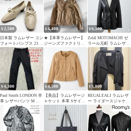
2,500
4,400
6,100
¥
¥
¥
日本製 ラムレザー コン
★【本革ラムレザー】
Zelál MOTOMACHI ゼ
フォートパンプス 23.5
ジーンズファクトリー
ラール元町 ラムレザー
幅広
ダブルライダースジャ
ジャケット 本革15AR
ケット 36
4,300
4,500
5,000
¥
¥
¥
Paul Smith LONDON 羊
【美品】ラムレザージ
REGALEALI ラムレザ
革 レザーパンツ M ス
ャケット 本革 Sサイズ
ー ライダースジャケッ
トレート 本革
キャメル イタリア製
ト 羊革 黒 M