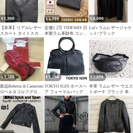
1,900
5,980
4,000
¥
¥
¥
【本革】リアルレザー
定価1.2万 TIDEWAY 日
Lui's ラムレザージャケ
スカート タイトスカー
本製ラム革財布 コンパ
ット/ブラック
ト ひざ丈 レディース
クト 3つ折り
ブラック 黒 ラムレザー
秋冬 上品 高級感
3,500
7,180
2,890
¥
¥
¥
新品Roberta di Camerino
TOKYO IGIN ホースヘ
羊革 ラムレザー ウエス
ロベルタゴルフグロー
ア フォーマルバッグ 牛
トポーチ ブラック 本革
ブ羊革20cm
革 ラム革 黒 冠婚葬祭
ボディバッグ 未使用