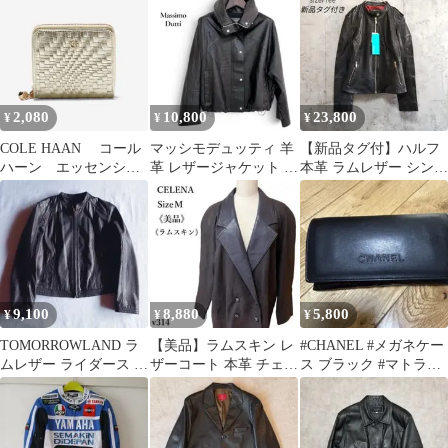
ラウン
2,080
10,800
23,800
¥
¥
¥
COLE HAAN コール
マッシモデュッティ 羊
【新品タグ付】ハルフ
ハーン エッセンシャ
革 レザージャケット S
本革 ラムレザー シング
ル ジップ ウォレット
黒 ドロスト ラムレザー
ルライダースジャケッ
ゴールド
ト 黒 M
9,100
8,880
5,800
¥
¥
¥
TOMORROWLAND ラ
【美品】ラムスキン レ
#CHANEL #メガネケー
ムレザー ライダース ネ
ザーコート 本革 チェス
ス ブラック #マトラッ
イビー 濃紺 36
ターコート 茶色 ヴィン
セ #ラムレザー
テージ M