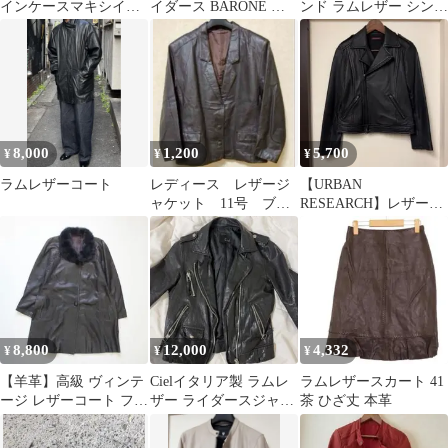
インケースマキシイン
イダース BARONE 立
ンド ラムレザー シング
トレチャート黒
体アーカイブ 黒 イタリ
ル ライダース ジャケッ
ア製
ト ブラック 黒 レディ
ース XLサイズ相当 メ
ンズM相当 羊革 本革
ニュージーランドラム
極柔 極上 リアルレザー
00年代 ヴィンテージ 古
8,000
1,200
5,700
¥
¥
¥
着 タイト シルエット
アーカイブ
ラムレザーコート
レディース レザージ
【URBAN
ャケット 11号 ブラ
RESEARCH】レザージ
ウン 日本製 ヴィン
ャケット/BLACK/羊革
テージ
8,800
12,000
4,332
¥
¥
¥
【羊革】高級 ヴィンテ
Cielイタリア製 ラムレ
ラムレザースカート 41
ージ レザーコート ファ
ザー ライダースジャケ
茶 ひざ丈 本革
ー襟 コード刺繍 レトロ
ット ブラック 本革 羊
本革
革