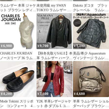
ラムレザー 本革 ジャケ
未使用級 my SWAN
Dakota ダコタ ブラッ
ット ブラウン レディー
TOKYO ラムレザー バ
クレーベル ラムレザ
ス ジャケット 羊革
レエシューズ 22.5cm
ー トートバッグ
アラミス
6,980
9,700
7,100
¥
¥
¥
CHARLES JOURDAN
【秋冬先取りSALE】本
美品/希少 Aquascutum
ノースリーブ 36 ラムレ
革 ラムレザー ハーフ
ヴィンテージ ラムレザ
ザー タンクトップ
中綿 レザージャケット
ーコート スタンドカラ
黒 L
ー
4,200
7,600
4,680
¥
¥
¥
Mode Tokimi スリッポ
Y2K 羊革レザージャケ
羊革 ラムレザー ショル
ン コンフォート 4E
ット 赤 ダブル L ユニ
ダーバッグ ブラウン 軽