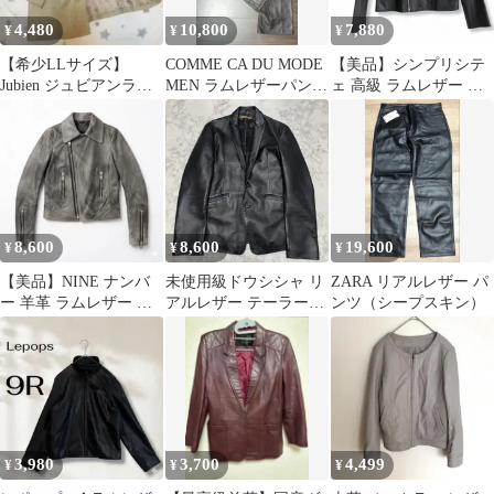
4,480
10,800
7,880
¥
¥
¥
【希少LLサイズ】
COMME CA DU MODE
【美品】シンプリシテ
Jubien ジュビアンラム
MEN ラムレザーパンツ
ェ 高級 ラムレザー ダ
レザージャケット 羊革
本革 ダークブラウン
ブルライダース Y2K グ
ベージュ
ランジ 黒
8,600
8,600
19,600
¥
¥
¥
【美品】NINE ナンバ
未使用級ドウシシャ リ
ZARA リアルレザー パ
ー 羊革 ラムレザー ダ
アルレザー テーラード
ンツ（シープスキン）
ブルライダースジャケ
ジャケット ラムレザー
ット
羊革 黒 L
3,980
3,700
4,499
¥
¥
¥