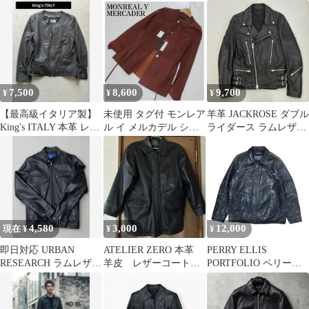
幅広 24 ラムレザー
セックス 本革
量
7,500
8,600
9,700
¥
¥
¥
【最高級イタリア製】
未使用 タグ付 モンレア
羊革 JACKROSE ダブル
King's ITALY 本革 レザ
ル イ メルカデル シー
ライダース ラムレザー
ージャケット
プ スェード 羊革 スペ
ジャケット 黒 M
イン製
4,580
3,000
12,000
現在 ¥
¥
¥
即日対応 URBAN
ATELIER ZERO 本革
PERRY ELLIS
RESEARCH ラムレザー
羊皮 レザーコート
PORTFOLIO ペリーエ
シングルライダースジ
レザージャケット
レス ラムレザー
ャケット
黒 L