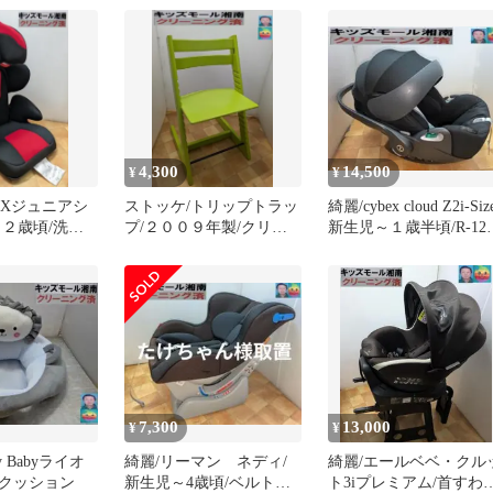
4,300
14,500
¥
¥
FIXジュニアシ
ストッケ/トリップトラッ
綺麗/cybex cloud Z2i-Size
１２歳頃/洗濯
プ/２００９年製/クリー
新生児～１歳半頃/R-12
ニング済
洗濯
7,300
13,000
¥
¥
y Babyライオ
綺麗/リーマン ネディ/
綺麗/エールベベ・クル
クッション
新生児～4歳頃/ベルト固
ト3iプレミアム/首すわ