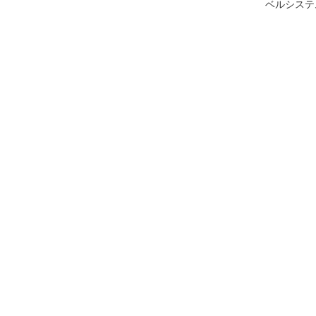
ベルシステ
ー/メリオ