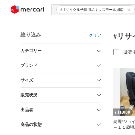
ンツにスキップ
#リサイクル子供用品キッズモール湘南
絞り込み
#リサ
クリア
カテゴリー
販売
ブランド
サイズ
販売状況
出品者
11,000
¥
綺麗/ジョイ
商品の状態
～１１歳頃
コンパクト