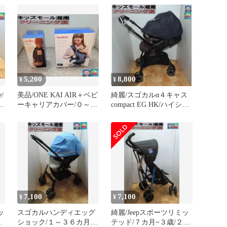
付/清掃済
5,200
8,800
¥
¥
/
美品/ONE KAI AIR＋ベビ
綺麗/スゴカルα４キャス
9
ーキャリアカバー/０～3
compact EG HK/ハイシー
歳/２０２４年買/洗濯
ト５５cm/洗濯済
7,100
7,100
¥
¥
ッ
スゴカルハンディエッグ
綺麗/Jeepスポーツリミッ
り
ショック/１～３６カ月/
テッド/７カ月~３歳/２０