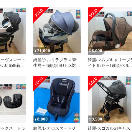
定/洗濯済
～４歳頃/ISO FIX/洗濯
21,000
6,000
¥
¥
ムーヴスマート
綺麗/クルリラプラス/新
綺麗/マムズキャリーブ
G JJ-650/新生
生児～4歳頃/ISO FIX対
イトⅡ/０～1歳頃/ベル
/洗濯
応/R129適合/洗濯済
固定/洗濯済
8,000
9,500
¥
¥
ベックス トラ
綺麗/レカロスタート０
綺麗/スゴカルα4キャス