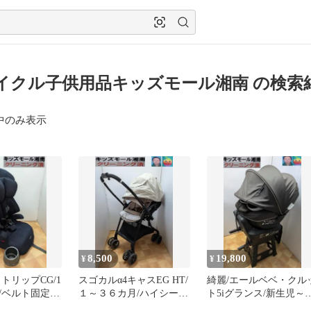
イクル子供用品キッズモール湘南 の検索
中のみ表示
8,500
19,800
¥
¥
トリップCG/1
スゴカルα4キャスEG HT/
綺麗/エールベベ・クル
/ベルト固定/
１～３６カ月/ハイシー
ト5iグランス/新生児～
/洗濯済
ト/オート４キャス2022買
歳頃/ISO FIX/洗濯済