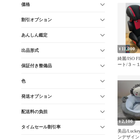
価格
割引オプション
あんしん鑑定
11,000
¥
出品形式
綺麗/ISO 
ート/３～
保証付き整備品
済
色
発送オプション
配送料の負担
2,100
¥
タイムセール割引率
美品/Lucke
ンデザイン