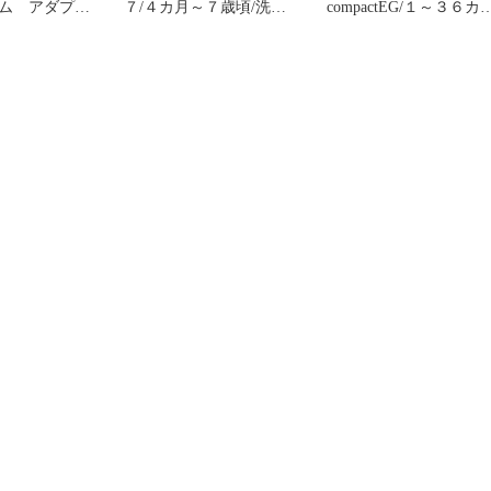
ム アダプタ
７/４カ月～７歳頃/洗濯
compactEG/１～３６カ月
済
オート４キャス/洗濯済