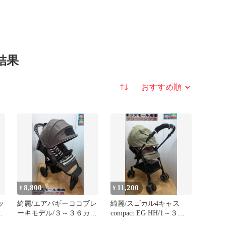
結果
並び替え
8,800
11,200
¥
¥
ッ
綺麗/エアバギーココブレ
綺麗/スゴカル4キャス
４
ーキモデル/３～３６カ
compact EG HH/1～３６
月/ストローラーマット
カ月/軽量４，９ｋｇ