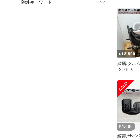
除外キーワード
18,800
¥
綺麗/クル
ISO FIX E
児～４歳頃
4,000
¥
綺麗/サイ