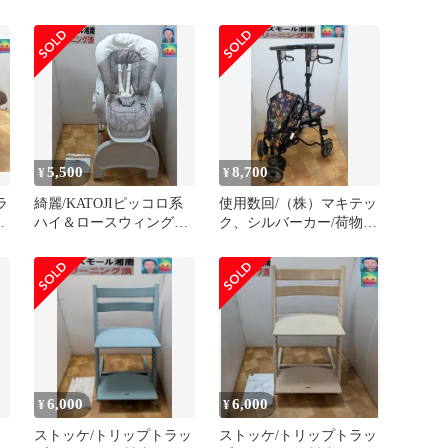
オート４キャス/ハイシー
２４年購入/清掃
ト/洗濯
5,500
8,700
¥
¥
ラ
綺麗/KATOJIピッコロ系
使用数回/（株）マキテッ
ト
ハイ＆ロースウィングラ
ク、シルバーカー/荷物収
ック/新生児～４歳頃/洗
納
濯済
6,000
6,000
¥
¥
ストッケ/トリップトラッ
ストッケ/トリップトラッ