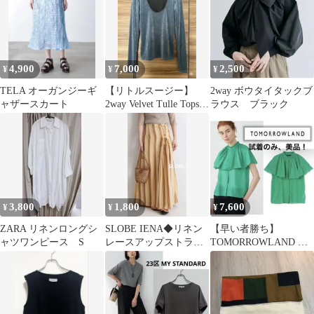
4,900
7,000
2,500
¥
¥
¥
TELA オーガンジーギ
【リトルスージー】
2way ボウタイタックブ
ャザースカート
2way Velvet Tulle Tops
ラウス ブラック
長袖カットソー
3,800
1,800
7,600
¥
¥
¥
ZARA リネンロングシ
SLOBE IENA◆リネン
【早い者勝ち】
ャツワンピース S
レースアップストライ
TOMORROWLAND コ
プスカート◆38◆麻ス
ットンシルク ラッフル
カート
カラーブラウス