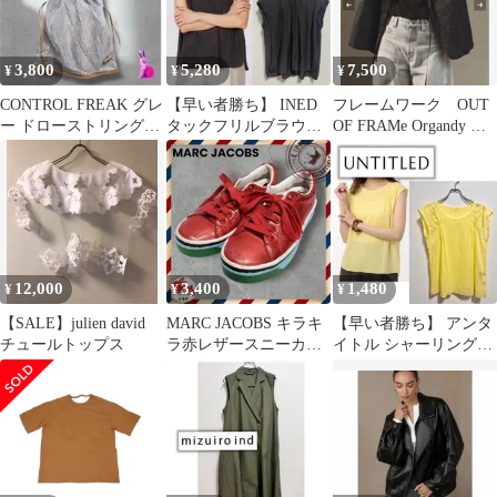
3,800
5,280
7,500
¥
¥
¥
CONTROL FREAK グレ
【早い者勝ち】 INED
フレームワーク OUT
ー ドローストリングバ
タックフリルブラウ
OF FRAMe Organdy ジ
ッグ♥️
ス ピコミシン
ャケット
12,000
3,400
1,480
¥
¥
¥
【SALE】julien david
MARC JACOBS キラキ
【早い者勝ち】 アンタ
チュールトップス
ラ赤レザースニーカー
イトル シャーリング
36.23センチ23.5センチ
イエローブラウス