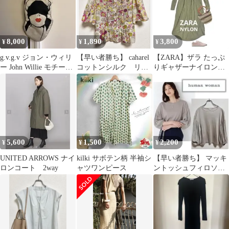
8,000
1,890
3,800
¥
¥
¥
g.v.g.v ジョン・ウィリ
【早い者勝ち】 caharel
【ZARA】ザラ たっぷ
ー John Willie モチーフ
コットンシルク リバ
りギャザーナイロンボ
バッグ
ティブラウス
リュームシャツワンピ
ース カーキ
5,600
1,500
2,200
¥
¥
¥
UNITED ARROWS ナイ
kilki サボテン柄 半袖シ
【早い者勝ち】 マッキ
ロンコート 2way
ャツワンピース
ントッシュフィロソフ
ィー 《洗える》布帛コ
ンビカットソー