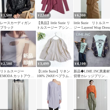
1,500
2,100
6,300
¥
¥
¥
レースカーディガン
【美品】little Suzie リ
little $uzie リトルスー
ブラック
トルスージー アシンメ
ジー Layered Wrap Dress
トリー ドレープ
2,580
3,499
4,100
¥
¥
¥
リトルスージー
【Little $uzie】リネン
新品◆LIME.INC異素材
EMODA カットアウト
100% 2WAYペプラムブ
切替カレッジプリント
フィットタンクトッ
ラウス
ワイドプルオーバー T
プ 新品
シャツ