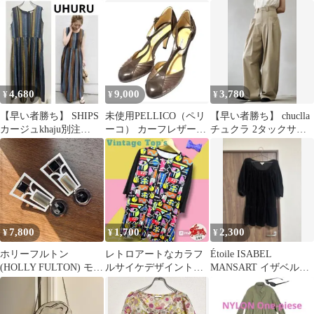
ネン プルオーバー
イプ柄 ウエストペプラ
ム パンツ
4,680
9,000
3,780
¥
¥
¥
【早い者勝ち】 SHIPS
未使用PELLICO（ペリ
【早い者勝ち】 chuclla
カージュkhaju別注
ーコ） カーフレザーヒ
チュクラ 2タックサイ
UHURUバティックワン
ール Tストラップ シュ
ドポケットワイドパン
ピース
ーズ38
ツ
7,800
1,700
2,300
¥
¥
¥
ホリーフルトン
レトロアートなカラフ
Étoile ISABEL
(HOLLY FULTON) モー
ルサイケデザイントッ
MANSART イザベルマ
ドイヤリング
プス♥️
ラン ワンピース