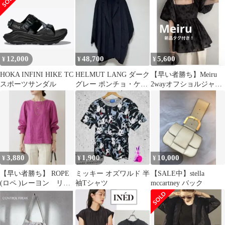
12,000
48,700
5,600
¥
¥
¥
HOKA INFINI HIKE TC
HELMUT LANG ダーク
【早い者勝ち】Meiru
スポーツサンダル
グレー ポンチョ・ケー
2wayオフショルジャガ
プコート
ードペプラムトップス
3,880
1,900
10,000
¥
¥
¥
【早い者勝ち】 ROPE
ミッキー オズワルド 半
【SALE中】stella
(ロペ )レーヨン リネ
袖Tシャツ
mccartney バック
ン シャーリングブラ
ウス