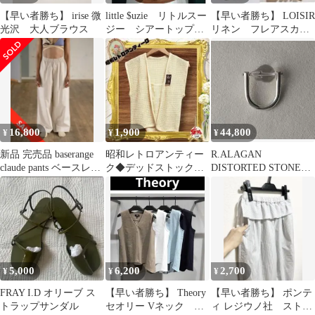
【早い者勝ち】 irise 微
little $uzie リトルスー
【早い者勝ち】 LOISIR
光沢 大人ブラウス
ジー シアートップ
リネン フレアスカー
ス ブラウン
ト
16,800
1,900
44,800
¥
¥
¥
新品 完売品 baserange
昭和レトロアンティー
R.ALAGAN
claude pants ベースレン
ク◆デッドストック
DISTORTED STONE
ジ パンツ
【ポプラ】ベスト&キ
RING クリスタルリン
ャミソールセット
グ
5,000
6,200
2,700
¥
¥
¥
FRAY I.D オリーブ ス
【早い者勝ち】 Theory
【早い者勝ち】 ポンテ
トラップサンダル
セオリー Vネック リ
ィ レジウノ社 ストラ