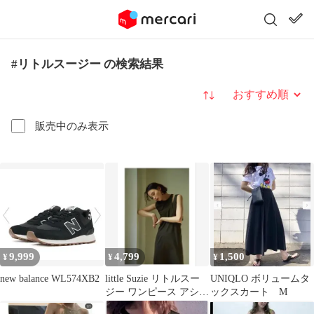
#リトルスージー の検索結果
並び替え
販売中のみ表示
9,999
4,799
1,500
¥
¥
¥
new balance WL574XB2
little Suzie リトルスー
UNIQLO ボリュームタ
ジー ワンピース アシン
ックスカート M
メトリー 美品 夏