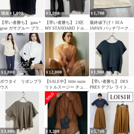
1,000
3,980
1,700
現在 ¥
¥
¥
【早い者勝ち】 gasa＊
【早い者勝ち】 23区
最終値下げ！SEA
grue ガサグルー ブラッ
MY STANDARD ドルマ
JAPAN パッチワーク
ク カットソー タン
ンストレッチ プルオー
クラッチバッグ
ク
バー
1,800
12,000
1,900
¥
¥
¥
ボウタイ リボンブラ
【SALE中】little suzie
【早い者勝ち】 DES
ウス
リトルスージー チュー
PRES デプレ ライトダ
ルドレス
ブルクロス タックブ
ラウス
3,000
3,200
5,700
¥
¥
¥