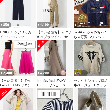
850
4,100
1,700
¥
¥
¥
UNIQLO シアサッカー
【早い者勝ち】 イエナ
rivet&surge★めちゃく
イージーパンツ
キュプラツイル サロ
ちゃ可愛いワッペンリ
ペット オールインワ
メイク半袖ミニタリー
ン
シャツ
2,480
4,200
1,700
¥
¥
¥
【早い者勝ち】 Demi-
birthday bash 2WAY
セレクトショップ購入
Luxe BEAMS リネン シ
DRESS ワンピース
◆ベージュ 11 グラフィ
ンプルロングスカート
ック Tシャツ