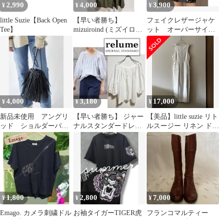
2,990
4,000
3,900
¥
¥
¥
little Suzie【Back Open
【早い者勝ち】
フェイクレザージャケ
Tee】
mizuiroind (ミズイロイ
ット オーバーサイ
ンド) ミリタリー ロン
ズ スタンドカラー
グジレ
4,000
3,180
17,000
¥
¥
¥
新品未使用 アングリ
【早い者勝ち】 ジャー
【美品】little suzie リト
ッド ショルダーバッ
ナルスタンダードレリ
ルスージー リネン ドレ
グ
ューム コットンギャザ
ス / ワンピース
ープルオーバー
1,800
2,800
7,000
¥
¥
¥
Emago. カメラ刺繍ドル
お袖タイガーTIGER虎
フランコマルティー