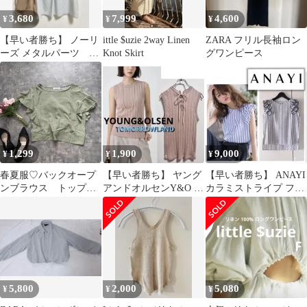
3,680
7,999
4,600
¥
¥
¥
【早い者勝ち】 ノーリ
ittle $uzie 2way Linen
ZARA フリル長袖ロン
ーズ メタルパーツ V
Knot Skirt
グワンピース
ネックストライプブラ
ウス
1,299
1,900
9,000
¥
¥
¥
春夏服♡バックオープ
【早い者勝ち】 ヤング
【早い者勝ち】 ANAYI
ンブラウス トップ
アンドオルセンY&O リ
カラミストライプ フラ
ス ピスタチオカラ
ブ編み レースアップ
ワーモチーフブラウス
ー ドット
タンクトップ
5,800
2,000
5,080
¥
¥
¥