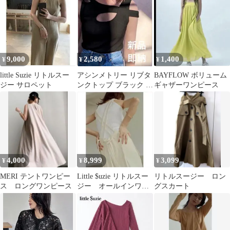
9,000
2,580
1,400
¥
¥
¥
little Suzie リトルスー
アシンメトリー リブタ
BAYFLOW ボリューム
ジー サロペット
ンクトップ ブラック 新
ギャザーワンピース
品 リトルスージー
4,000
8,999
3,099
¥
¥
¥
MERI テントワンピー
Little $uzie リトルスー
リトルスージー ロン
ス ロングワンピース
ジー オールインワン
グスカート
&トップス セットア
ップ