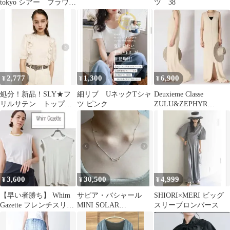
tokyo シアー フラワー
ツ 38
シャーリング ブラウ
ス
2,777
1,300
6,900
¥
¥
¥
処分！新品！SLY★フ
細リブ UネックTシャ
Deuxieme Classe
リルサテン トップ
ツ ピンク
ZULU&ZEPHYR
ス ブラウス シャツ
DRESS
3,600
30,500
4,999
¥
¥
¥
【早い者勝ち】 Whim
サピア・バシャール
SHIORI×MERI ビッグ
Gazette フレンチスリー
MINI SOLAR
スリーブロンパース
ブプルオーバー
NECKLACE