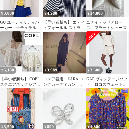
3,000
4,280
14,800
¥
¥
¥
GU ユーティリティパ
【早い者勝ち】 エディ
ユナイテッドアロー
ーカー ナチュラル
トフォールル ストライ
ズ フラットシューズ
プ ノーカラーブラウ
ス
5,180
3,989
3,500
¥
¥
¥
【早い者勝ち】 COEL
ヨンア着用 ZARA ロ
GAP ヴィンテージソフ
スクエアネックシアー
ングカーディガン 完
ト ロゴスウェットセ
ジャガードブラウス
売品
ットアップ MとS
3,500
890
1,800
¥
¥
¥