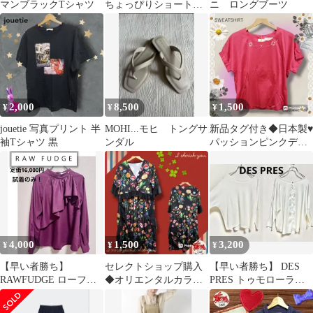
マンブラックTシャツ
ちょっぴりショート丈
ニ ロングブーツ
半袖五分袖黒カットソ
ーTシャツ
2,000
8,500
1,500
¥
¥
¥
jouetie 写真プリント 半
MOHI...モヒ トングサ
新品タグ付き◆日本製♥️
袖Tシャツ 黒
ンダル
パッションピンクデザ
インカットソー昭和レ
トロアンティーク
4,000
1,500
3,200
¥
¥
¥
【早い者勝ち】
セレクトショップ購入
【早い者勝ち】 DES
RAWFUDGE ローファ
◆オリエンタルカラフ
PRES トゥモローラン
ッジ フリルブラウス
ルフラワーイラスト変
ド 異素材切り替え ブ
形デザインワンピース
ラウス