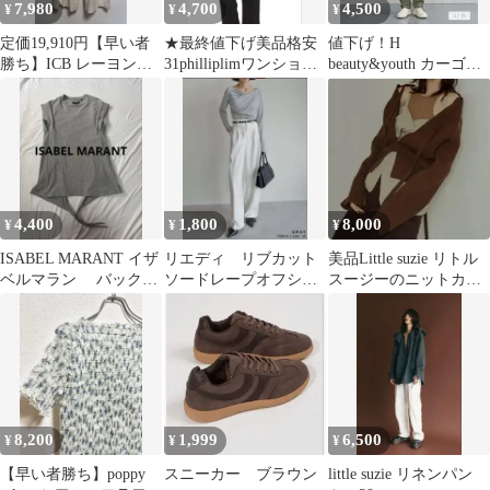
7,980
4,700
4,500
¥
¥
¥
定価19,910円【早い者
★最終値下げ美品格安
値下げ！H
勝ち】ICB レーヨン
31philliplimワンショル
beauty&youth カーゴパ
リネンパンツ
シャツ
ンツ カーキ
4,400
1,800
8,000
¥
¥
¥
ISABEL MARANT イザ
リエディ リブカット
美品Little suzie リトル
ベルマラン バックラ
ソードレープオフショ
スージーのニットカー
インスリットロールア
ルトップス
ディガン
ップT
8,200
1,999
6,500
¥
¥
¥
【早い者勝ち】poppy
スニーカー ブラウン
little suzie リネンパン