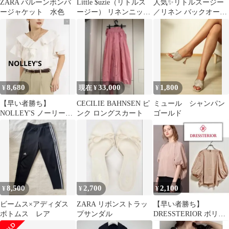
ZARA バルーンボンバ
Little $uzie（リトルス
人気✨️リトルスージー
ージャケット 水色
ージー） リネンニット
／リネン バックオープ
タンクトップ ベージュ
ン ロングワンピース ラ
イトグリーン
8,680
33,000
1,800
¥
現在 ¥
¥
【早い者勝ち】
CECILIE BAHNSEN ピ
ミュール シャンパン
NOLLEY'S ノーリーズ
ンク ロングスカート
ゴールド
2wayラッフル衿ブラウ
ス
8,500
2,700
2,100
¥
¥
¥
ビームス×アディダス
ZARA リボンストラッ
【早い者勝ち】
ボトムス レア
プサンダル
DRESSTERIOR ボリュ
ームスリーブブラウス