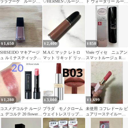
ララブーケ ルージ
♡HERMES♡ルージュ
ド ウォータリー ルージ
ュ グロッシー RD-
エルメス 83 ルージュ・
ュ ハニーアプリコット
02
ブリック
1,650
2,400
850
¥
¥
¥
SHISEIDO マキアージ
M.A.C マック レトロ
Visée ヴィセ ニュアン
ュ ルミナスティックル
マット リキッド リップ
スマットルージュ RD
ージュ 口紅
カラー クオーツゼット
440
1,280
3,000
1,699
¥
¥
¥
コスメデコルテ ルージ
プラダ モノクローム
未使用 コフレドール ピ
ュ デコルテ 20 flower
ウェイトレスリップカ
ュアリーステイルージ
etude
ラーB03マホガニー
ュ PK-314 保管スレあ
マットレザー
り 口紅