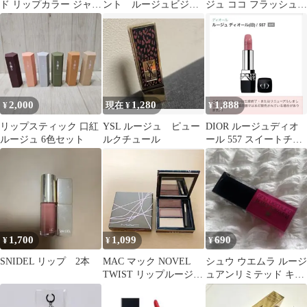
ド リップカラー ジャッ
ント ルージュビジュ
ジュ ココ フラッシュ70
キー 口紅 新品
ー106
アティテュード リップ
2,000
1,280
1,888
¥
現在 ¥
¥
リップスティック 口紅
YSL ルージュ ピュー
DIOR ルージュディオ
ルージュ 6色セット
ルクチュール
ール 557 スイートチェ
リー
1,700
1,099
690
¥
¥
¥
SNIDEL リップ 2本
MAC マック NOVEL
シュウ ウエムラ ルージ
TWIST リップルージュ
ュアンリミテッド キヌ
パレット
マット シール ザ キス
レッド