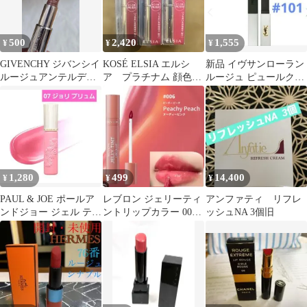
500
2,420
1,555
¥
¥
¥
GIVENCHY ジバンシイ
KOSÉ ELSIA エルシ
新品 イヴサンローラン
ルージュアンテルディ
ア プラチナム 顔色ア
ルージュ ピュールクチ
バーム#101
ップ ラスティングルー
ュール 101 ルージュリ
ジュ３本
ーブル
1,280
499
14,400
¥
¥
¥
PAUL & JOE ポールア
レブロン ジェリーティ
アンファティ リフレ
ンドジョー ジェル ティ
ントリップカラー 006
ッシュNA 3個旧
ント ルージュ 07
ピーチーピーチ