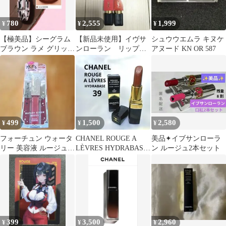
780
2,555
1,999
¥
¥
¥
【極美品】シーグラム
【新品未使用】イヴサ
シュウウエムラ キヌケ
ブラウン ラメ グリッタ
ンローラン リップス
アヌード KN OR 587
ー マットリップ アラモ
ティック 口紅
ード
499
1,500
2,580
¥
¥
¥
フォーチュン ウォータ
CHANEL ROUGE A
美品✦イブサンローラ
リー 美容液 ルージュ
LÈVRES HYDRABASE
ン ルージュ2本セット
03ベージュ系 未開封
39ルージュ
399
3,500
2,960
¥
¥
¥