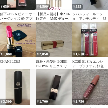
650
4,599
555
¥
¥
¥
値下⭐️BBIA ピアー オー
【新品未開封】❖2026
ジパンシィ ルージ
バーグレイズ 09 アプリ
限定色 RMK デューイ
ュ アンテルディ 63
コットプロップ
ーメルトリップ ウィ
キッドワイン
1,880
2,850
1,610
¥
¥
¥
CHANEL口紅
廃番・未使用 BOBBI
KOSÉ ELSIA エルシ
BROWN リュクス リッ
ア プラチナム 顔色ア
プ カラー タヒチピンク
ップ ラスティングルー
ジュ２本
3,500
1,700
2,750
¥
¥
¥