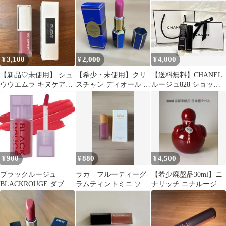
ト
ュ系
3,100
2,000
4,000
¥
¥
¥
【新品♡未使用】 シュ
【希少・未使用】クリ
【送料無料】CHANEL
ウウエムラ キヌケアグ
スチャン ディオール ル
ルージュ828 ショッパ
ローパ KG PK 388 限
ージュ ア レーヴル 565
ー付き
定色
口紅
900
880
4,500
¥
¥
¥
ブラックルージュ
ラカ フルーティーグ
【希少廃盤品30ml】ニ
BLACKROUGE ダブル
ラムティントミニ ソー
ナリッチ ニナルージュ
レイヤーオーバーベル
ダ 110 Lakaリップ
オードトワレ
ベット