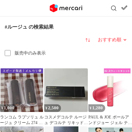
#ルージュ の検索結果
並び替え
販売中のみ表示
1,000
2,500
1,280
¥
¥
¥
ランコム ラプソリュ ル
コスメデコルテ ルージ
PAUL & JOE ポールア
ージュ クリーム 274 試
ュ デコルテ リキッド
ンドジョー ジェル ティ
供品 2本セット
13 spring coral
ント ルージュ 02