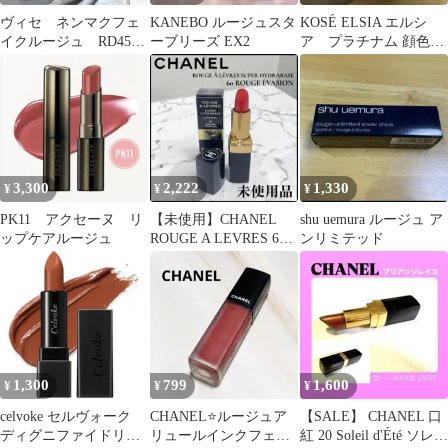
ヴィセ ネンマクフェ
KANEBO ルージュスタ
KOSÉ ELSIA エルシ
イクルージュ RD451
ーブリーズ EX2
ア プラチナム 顔色ア
移り気なダリア
ップ ラスティングルー
ジュ
3,300
2,222
1,330
¥
¥
¥
PK11 アクセーヌ リ
【未使用】CHANEL
shu uemura ルージュ ア
ップケアルージュ
ROUGE A LEVRES 60
ンリミテッド
ROUGE EVAS
1,300
799
1,600
¥
¥
¥
celvoke セルヴォーク
CHANEL⭐️ルージュア
【SALE】 CHANEL 口
ディグニファイドリッ
リュールインクフェー
紅 20 Soleil d'Été ソレイ