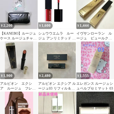
2,200
1,600
1,444
¥
¥
¥
【KANEBO】ルージュ
シュウウエムラ ルー
イヴサンローラン ル
ケース ルージュチャー
ジュ アンリミテッド キ
ージュ ピュールクチ
ム ノベルティセット
ヌ クリーム KC RD
ュール リップ 口
163
紅 YSL
1,900
2,480
1,555
¥
¥
¥
アルビオン エクシ
アルビオン エクシア ル
エレガンス ルージュシ
ア ルージュ フレー
ージュ03 リフィル＆ケ
ュペルブセミマット 03
シュ BE001
ース