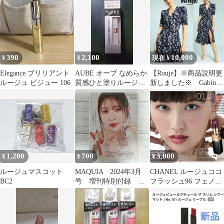
390
2,100
10,000
¥
¥
現在 ¥
Elegance ブリリアント
AUBE オーブ なめらか
【Rouje】※商品説明更
ルージュ ビジュー 106
質感ひと塗りルージュ
新しました※ Gabin
HC01
Dress 34
1,200
700
3,000
¥
¥
¥
ルージュマスコット
MAQUIA 2024年3月
CHANEL ルージュココ
BC2
号 増刊特別付録 リ
フラッシュ96 フェノメ
リミュウ春色リップ
ーヌ
付録のみ