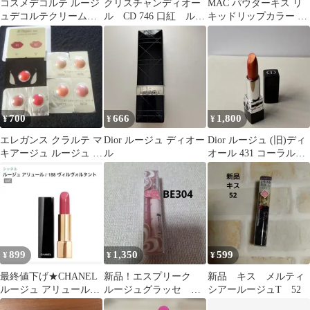
コスメデコルテ ルージ
クリスチャンディオー
MAC パウダーキス リ
ュデコルテクリームグ
ル CD 746 口紅 ルー
キッドリップカラー テ
ロウ 20G spiceoflove
ジュディオール
ディキス ルージュ 口紅
リップ
700
666
1,800
¥
¥
¥
エレガンス クラルテ マ
Dior ルージュ ディオー
Dior ルージュ (旧)ディ
キアージュ ルージュ サ
ル
オール 431 コーラルカ
ンプルセット
ッパー
899
1,350
599
¥
¥
¥
最終値下げ★CHANEL
新品！エスプリーク
新品 キス メルティ
ルージュ アリュール
ルージュグラッセ
シアールージュT 52
158 ヴィルヴォルタン
BE304 1.６g ベージ