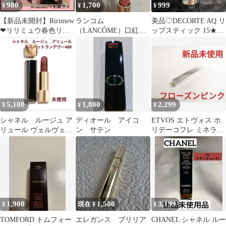
980
1,700
999
¥
¥
¥
【新品未開封】Ririmew
ランコム
美品♡DECORTE AQ リ
❤リリミュウ春色リッ
（LANCÔME）口紅
ップスティック 15★デ
プ01 パピーレッド指原
「ラプソリュ ルージュ
パコス 口紅★レッド系
莉乃付録
クリーム」331番
★
5,100
1,800
2,299
¥
¥
¥
シャネル ルージュ ア
ディオール アイコ
ETVOS エトヴォス ホ
リュール ヴェルヴェッ
ン サテン
リデーコフレ ミネラル
ト ランデヴー489
シアールージュ フロー
ズンピンク
1,900
1,500
3,199
¥
現在 ¥
¥
TOMFORD トムフォー
エレガンス ブリリア
CHANEL シャネル ルー