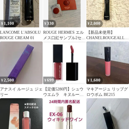
1,100
330
2,000
¥
¥
¥
LANCOME L'ABSOLU
ROUGE HERMES エル
【新品未使用】
ROUGE CREAM 01
メス口紅サンプル2セッ
CHANELROUGEALLU
ト
RELIQUIDPOWDER
958
2,500
699
1,600
¥
¥
¥
アナスイ ルージュ ジェ
【定価5280円】シュウ
マキアージュ リップグ
リー
ウエムラ キヌルージ
ロウボム BE215
ュ クリーム KC OR
176