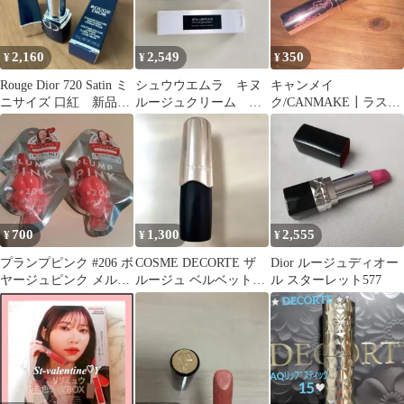
2,160
2,549
350
¥
¥
¥
Rouge Dior 720 Satin ミ
シュウウエムラ キヌ
キャンメイ
ニサイズ 口紅 新品未
ルージュクリーム
ク/CANMAKE┃ラスタ
使用
BR772 アフタヌーンウ
ーヴェールルージュ
ーロン
[01]ライチペシェ
700
1,300
2,555
¥
¥
¥
プランプピンク #206 ボ
COSME DECORTE ザ
Dior ルージュディオー
ヤージュピンク メルテ
ルージュ ベルベット
ル スターレット577
ィーリップ ルージュ
PK800
プランプ