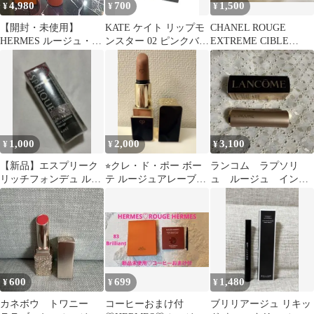
4,980
700
1,500
¥
¥
¥
【開封・未使用】
KATE ケイト リップモ
CHANEL ROUGE
HERMES ルージュ・シ
ンスター 02 ピンクバナ
EXTREME CIBLE
ナブル 76番 リップ エ
ナ 口紅 ルージュ コス
ROUGE 06
ルメス
メ
1,000
2,000
3,100
¥
¥
¥
【新品】エスプリーク
⭐︎クレ・ド・ポー ボー
ランコム ラプソリ
リッチフォンデュ ルー
テ ルージュアレーブル
ュ ルージュ インテ
ジュ PK860
110
ィマットN121
600
699
1,480
¥
¥
¥
カネボウ トワニー
コーヒーおまけ付
ブリリアージュ リキッ