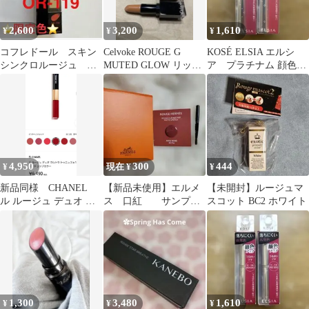
2,600
3,200
1,610
¥
¥
¥
コフレドール スキン
Celvoke ROUGE G
KOSÉ ELSIA エルシ
シンクロルージュ
MUTED GLOW リッ
ア プラチナム 顔色ア
OR-119生産終了品 限
プ EX04
ップ エッセンスルージ
定カラー 新品‼️
ュ ２本
4,950
300
444
¥
現在 ¥
¥
新品同様 CHANEL
【新品未使用】エルメ
【未開封】ルージュマ
ル ルージュ デュオ ウ
ス 口紅 サンプ
スコット BC2 ホワイト
ルトラ トゥニュ 正規
ル 48番【貴重】
品 本物
1,300
3,480
1,610
¥
¥
¥