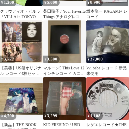
1,200
5,000
8,900
¥
¥
¥
クラウディオ・ビルラ
柴田聡子 / Your Favorite
坂本龍一 KAGAMI+ レ
「VILLA in TOKYO」
Things アナログレコー
コード
LPレコード
ド
3,777
3,500
37,000
¥
¥
¥
【美盤】US盤オリジナ
マルーン5 This Love 12
kvi baba レコード 新品
ル レコード4枚セット
インチレコード カニ
未使用
ソウルミュージック
エ・ウェストREMIX
レアグルーヴ
4,700
3,299
1,108
¥
¥
¥
【新品】THE BOOK
KID FRESINO / USD
レゲエレコード★THE