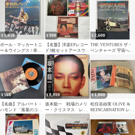
り 昭和歌謡
1,050
900
2,600
¥
¥
¥
ポール・マッカートニ
⁠【名盤】洋楽EPレコー
THE VENTURES ザ・
ー＆ウイングス / 幸せ
ド3枚セットアースウィ
ベンチャーズ 宇宙への
のノック WINGS
ンド＆ファイアー/ジャ
挑戦 LP レコード 赤盤
ニスイアン等
566
8,000
1,800
¥
¥
¥
【名曲】アルバート・
坂本龍一 戦場のメリ
松任谷由実 OLIVE &
ハモンド「落葉のコン
ー・クリスマス レコ
REINCARNATION レコ
チェルト」7インチレコ
ード 帯付き
ード2枚セット
ード EP