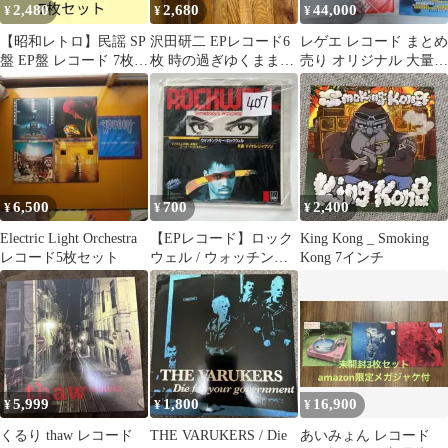
2,480
2,680
44,000
¥
¥
¥
​【昭和レトロ】民謡 SP
沢田研二 EPレコード6
レゲエ レコード まとめ
盤 EP盤 レコード 7枚セ
枚 時の過ぎゆくままに
売り オリジナル 大量
ット 中国唱片 三重の民
見本盤含む
アルバム 12インチ 送料
謡
込
6,500
700
2,400
¥
¥
¥
Electric Light Orchestra
【EPレコード】ロック
King Kong _ Smoking
レコード5枚セット
ウェル / ウォッチン
Kong 7インチ
グ・ミー マイケル・ジ
ャクソン参加
5,999
1,800
16,900
¥
¥
¥
くるり thaw レコード
THE VARUKERS / Die
あいみょん レコード