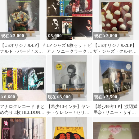
藤次利
3,000
5,000
2,000
現在 ¥
¥
現在 ¥
【USオリジナルLP】ド
LP ジャズ 6枚セット ピ
【USオリジナル2LP】
ナルド・バード / スト
アノ ソニークラーク マ
ザ・ジャズ・クルセイ
リート・レディ 1973年
ルウォルドロン ディス
ダーズ / タフ・トーク
ク良好
初期ベスト
6,600
3,000
3,500
¥
現在 ¥
現在 ¥
アナログレコード まと
【希少10インチ】ヤン
【希少88年LP】渡辺満
め売り 3枚 HELDON
チ・ケレシー / セリ
里奈 / サニー・サイド
YMO ELO
ア・ジャズ NORMA復
3rdアルバム
刻盤