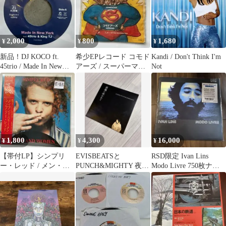
2,000
800
1,680
¥
¥
¥
新品！DJ KOCO ft.
希少EPレコード コモド
Kandi / Don't Think I'm
45trio / Made In New
アーズ / スーパーマン
Not
York
THE ZOO アナログ盤
1,800
4,300
16,000
¥
¥
¥
⁠【帯付LP】シンプリ
EVISBEATSと
RSD限定 Ivan Lins
ー・レッド / メン・ア
PUNCH&MIGHTY 夜風
Modo Livre 750枚ナン
ンド・ウィーメン アナ
に吹かれて レコード
バリング
ログレコード