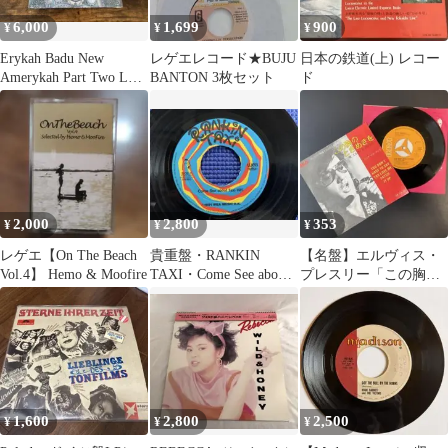
6,000
1,699
900
¥
¥
¥
Erykah Badu New
レゲエレコード★BUJU
日本の鉄道(上) レコー
Amerykah Part Two LP
BANTON 3枚セット
ド
新品
2,000
2,800
353
¥
¥
¥
レゲエ【On The Beach
貴重盤・RANKIN
【名盤】エルヴィス・
Vol.4】 Hemo & Moofire
TAXI・Come See about
プレスリー「この胸の
Taxi HiFi
ときめきを」7インチレ
コード EP
1,600
2,800
2,500
¥
¥
¥