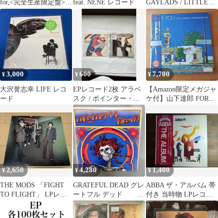
for,<完全生産限定盤>
feat. NENE レコード
GAYLADS / LITTLE
YOASOBI
CANDLE
3,000
600
7,700
¥
¥
¥
大沢誉志幸 LIFE レコ
EPレコード2枚 アラベ
​【Amazon限定メガジャ
ード
スク / ポインター・シ
ケ付】山下達郎 FOR
スターズ 昭和レトロ 洋
YOU LP レコード
楽名曲⁠
2,650
4,280
1,400
¥
¥
¥
THE MODS 「FIGHT
GRATEFUL DEAD グレ
ABBA ザ・アルバム 帯
TO FLIGHT」 LPレコ
ートフル デッド
付き 当時物 LPレコー
ード
２枚組ライブレコード
ド 昭和
です