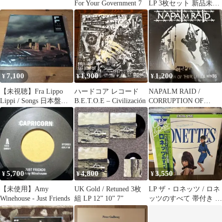
For Your Government 7
LP 3枚セット 新品未開
封 Amazon限定メガジ
ケ付
7,100
1,900
1,200
¥
¥
¥
【未視聴】Fra Lippo
ハードコア レコード
NAPALM RAID /
Lippi / Songs 日本盤見
B.E.T.O.E – Civilización
CORRUPTION OF
本盤 LP
THEIR 7インチ
5,700
4,800
3,550
¥
¥
¥
【未使用】Amy
UK Gold / Retuned 3枚
LP ザ・ロネッツ / ロネ
Winehouse - Just Friends
組 LP 12” 10” 7”
ッツのすべて 帯付き 国
内盤 VIP-4515