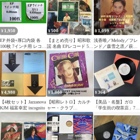
1,950
500
1,099
¥
¥
¥
EP 外袋+厚口内袋 各
【まとめ売り】昭和歌
浅香唯／Melody／フレ
100枚 7インチ用 レコー
謡 名曲 EPレコード 5枚
ンド／森雪之丞／萩田
ド 保護袋 ビニール袋
セット 鶴田浩二 フラン
光雄／木根尚登／レコ
ク永井
ード／美盤
4,980
1,000
364
¥
¥
¥
【4枚セット】Jazzanova
【昭和レトロ】カルチ
【美品・名盤】ガロ
KJM 福富幸宏 incognito
ャー・クラブ
「学生街の喫茶店」7イ
（CULTURE CLUB）
ンチレコード EP／昭和
LP盤レコード
フォーク