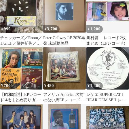
999
3,700
1,200
¥
¥
¥
チェッカーズ／Room／
Peter Gallway LP 2020再
川村愛 レコード2枚
T.G.I.F／藤井郁弥／藤
発 未試聴美品
まとめ（EPレコード）
井尚之／レコード／希
少盤
700
480
1,400
¥
¥
¥
【昭和歌謡】EPレコー
アメリカ America 名前
レゲエ SUPER CAT I
ド 4枚まとめ売り 加山
のない馬EPレコード国
HEAR DEM SEH レコ
雄三 梓みちよ 植木等
内盤 歌詞カード付
ード
緑川アコ
（☆18）