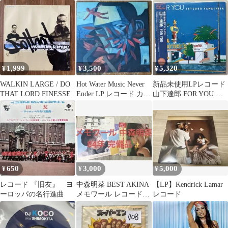
チレコード3-2
ァイナル
1,999
3,500
5,320
¥
¥
¥
WALKIN LARGE / DO
Hot Water Music Never
新品未使用LPレコード
THAT LORD FINESSE
Ender LP レコード カラ
山下達郎 FOR YOU 完
ー
全生産限定盤リマスタ
ー高音質
650
3,000
5,000
¥
¥
¥
レコード 『旧友』 ヨ
中森明菜 BEST AKINA
【LP】Kendrick Lamar
ーロッパの名行進曲
メモワール レコード
レコード
1983