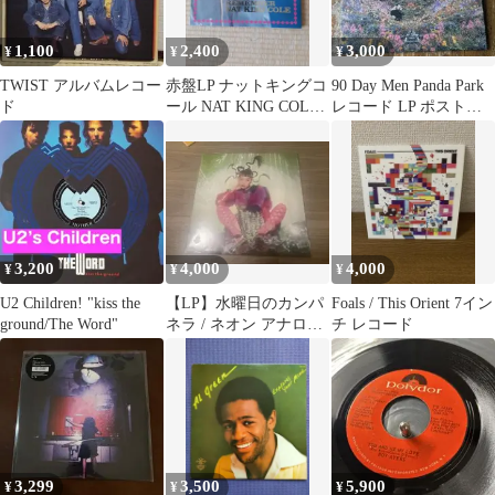
1,100
2,400
3,000
¥
¥
¥
TWIST アルバムレコー
赤盤LP ナットキングコ
90 Day Men Panda Park
ド
ール NAT KING COLE
レコード LP ポストロ
REMEMBER
ック 名盤
3,200
4,000
4,000
¥
¥
¥
U2 Children! "kiss the
【LP】水曜日のカンパ
Foals / This Orient 7イン
ground/The Word"
ネラ / ネオン アナログ
チ レコード
レコード
3,299
3,500
5,900
¥
¥
¥