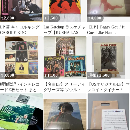
2,800
2,500
4,000
¥
¥
¥
LP 帯 キャロルキング
Las Ketchup ラスケチャ
【LP】Peggy Gou / It
CAROLE KING
ップ【KUSHA LAS
Goes Like Nanana
TAPESTRY AML-96
PAYAS】レコード
3,000
1,100
2,500
¥
¥
現在 ¥
昭和歌謡 7インチレコ
【名曲EP】スリーディ
【USオリジナルLP】マ
ード 9枚セット まとめ
グリーズ等 ソウル・デ
ッコイ・タイナー / ア
売り レコード初心者向
ィスコ 7インチレコー
サンテ スピリチュアル
け
ド 3枚セット
ジャズ