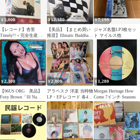
5,000
12,380
7,199
¥
¥
¥
【レコード】杏里
【美品】【まとめ買い
ジャズ名盤LP3枚セッ
Timely!!＜完全生産限
推奨】Illmatic Buddha
ト マイルス他
定盤＞
MC's
2,300
2,800
1,280
¥
¥
¥
【96US ORG 美品】
アラベスク 洋楽 当時物
Morgan Heritage How
Foxy Brown「Ill Na
LP・EP レコード 各4枚
Come 7インチ Seasons
Na」2LP
まとめ売り