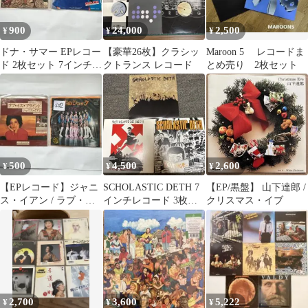
900
24,000
2,500
¥
¥
¥
ドナ・サマー EPレコー
【豪華26枚】クラシッ
Maroon 5 レコードま
ド 2枚セット 7インチ
クトランス レコード
とめ売り 2枚セット
アナログ 洋楽 ディスコ
500
4,500
2,600
¥
¥
¥
【EPレコード】ジャニ
SCHOLASTIC DETH 7
【EP/黒盤】 山下達郎 /
ス・イアン / ラブ・マ
インチレコード 3枚セ
クリスマス・イブ
シーン 洋楽7インチ 2枚
ット
セット
2,700
3,600
5,222
¥
¥
¥