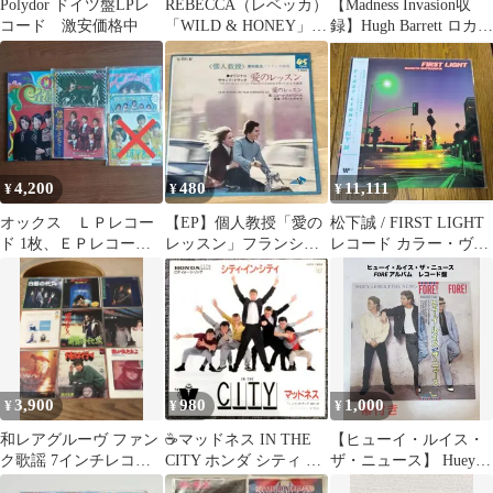
Polydor ドイツ盤LPレ
REBECCA（レベッカ）
【Madness Invasion収
コード 激安価格中
「WILD & HONEY」中
録】Hugh Barrett ロカビ
古レコード
リー7'
4,200
480
11,111
¥
¥
¥
オックス ＬＰレコー
【EP】個人教授「愛の
松下誠 / FIRST LIGHT
ド 1枚、ＥＰレコード 4
レッスン」フランシ
レコード カラー・ヴァ
枚セット
ス・レイ 映画サントラ
イナル
3,900
980
1,000
¥
¥
¥
和レアグルーヴ ファン
☕マッドネス IN THE
【ヒューイ・ルイス・
ク歌謡 7インチレコー
CITY ホンダ シティ イ
ザ・ニュース】 Huey
ド 9枚セット まとめ売
メージソング EP
Lewis LP盤レコード