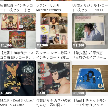
昭和歌謡 7インチレコ
ラテン・サルサ
US盤オリジナル レコー
ード 9枚セット まとめ
Merieian Brothers
ド8枚セット 70s ロッ
売り レコード初心者向
ク 名盤 音良し
け
record
1,300
3,900
1,300
¥
¥
¥
【定番】70年代ディス
和レゲエ レゲエ歌謡 7
【希少盤】柏原芳恵
コ名曲 EPレコード3枚
インチレコード 9枚セ
『黄昏のダイアリー』
セット アナログ盤 まと
ット まとめ売り 昭和歌
7インチレコード
め売り
謡
1,800
330
6,000
¥
¥
¥
M.O.P. - Dead & Gone /
竹越ひろ子 カスバの女
【新品】チャットモン
Stick To Ya Gunz
おんな一匹の唄 7イン
チー / 生命力 クリアヴ