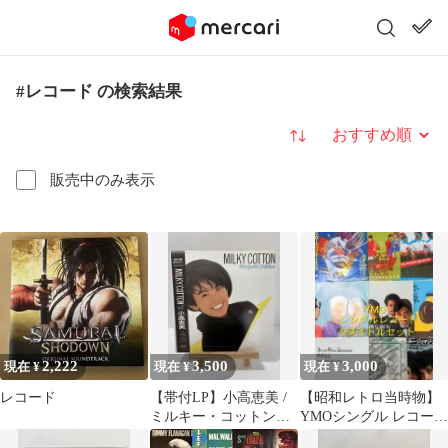
#レコード の検索結果
並び替え
販売中のみ表示
2,222
3,500
3,000
現在 ¥
現在 ¥
現在 ¥
レコード
【帯付LP】小高恵美 /
【昭和レトロ当時物】
ミルキー・コットン
YMOシングル レコード
1988年 1stアルバム 後
8枚セット