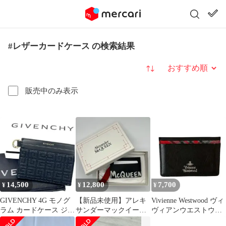
#レザーカードケース の検索結果
並び替え
販売中のみ表示
14,500
12,800
7,700
¥
¥
¥
GIVENCHY 4G モノグ
【新品未使用】アレキ
Vivienne Westwood ヴィ
ラム カードケース ジャ
サンダーマックイーン
ヴィアンウエストウッ
カード ゴールド金具
グラフィティ カードケ
ド カードケース