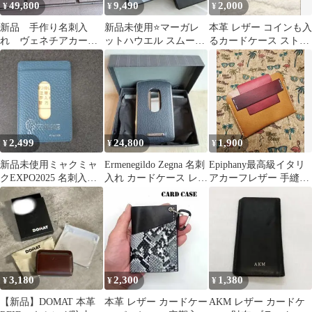
49,800
9,490
2,000
¥
¥
¥
新品 手作り名刺入
新品未使用⭐マーガレ
本革 レザー コインも入
れ ヴェネチアカーフ
ットハウエル スムース
るカードケース ストラ
レザー スクリットレザ
レザーカードケース ウ
ップ付き
ー使用 グレージュ系パ
ォレット財布 黒
ティーヌ LAWREN Pod
モデルベース ハンドメ
イド カードホルダー
カードケース ダブルマ
グネット仕様 一点物 レ
2,499
24,800
1,900
¥
¥
¥
ザーカードケース
新品未使用ミャクミャ
Ermenegildo Zegna 名刺
Epiphany最高級イタリ
クEXPO2025 名刺入れ
入れ カードケース レザ
アカーフレザー 手縫い
パスケースブルー レザ
ー 箱付き
レザーカードケース 経
ー日本製
年変化
3,180
2,300
1,380
¥
¥
¥
【新品】DOMAT 本革
本革 レザー カードケー
AKM レザー カードケ