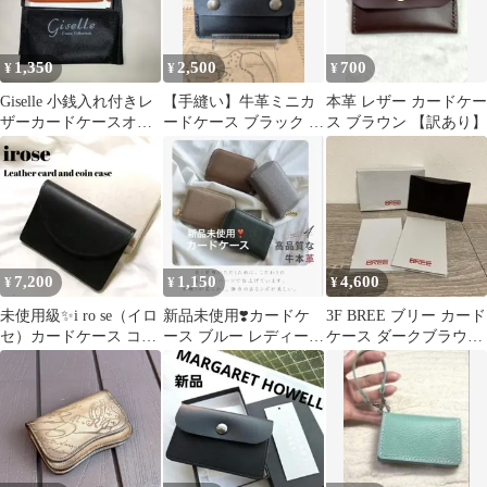
1,350
2,500
700
¥
¥
¥
Giselle 小銭入れ付きレ
【手縫い】牛革ミニカ
本革 レザー カードケー
ザーカードケースオレ
ードケース ブラック ス
ス ブラウン 【訳あり】
ンジ
リムウォレット ヴィ
ンセント
7,200
1,150
4,600
¥
¥
¥
未使用級✨️i ro se（イロ
新品未使用❣️カードケ
3F BREE ブリー カード
セ）カードケース コイ
ース ブルー レディース
ケース ダークブラウン
ンケース ブラック箱
財布 本革 スキミング防
本革 名刺入れ ギフト
止