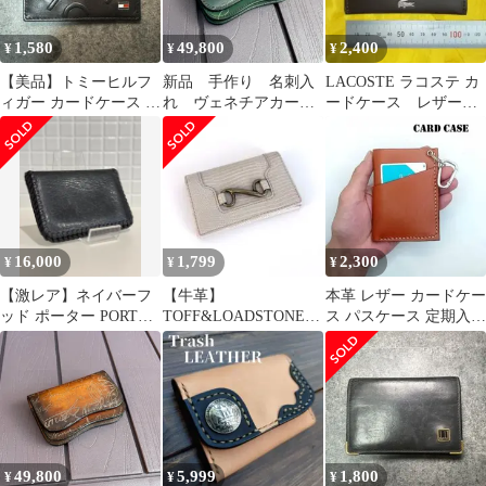
1,580
49,800
2,400
¥
¥
¥
【美品】トミーヒルフ
新品 手作り 名刺入
LACOSTE ラコステ カ
ィガー カードケース パ
れ ヴェネチアカーフ
ードケース レザーカ
スケース 名刺入れ 黒
レザー スクリットレザ
ードケース
レザー
ー使用 グリーン系パテ
ィーヌ LAWREN Podモ
デルベース ハンドメイ
ド カードホルダー カ
ードケース ダブルマグ
ネット仕様 一点物 レザ
16,000
1,799
2,300
¥
¥
¥
ーカードケース
【激レア】ネイバーフ
【牛革】
本革 レザー カードケー
ッド ポーター PORTER
TOFF&LOADSTONE
ス パスケース 定期入
カードケース ウォレッ
名刺入れ カードケース
シンプル ブラウン ハン
ト 財布
アイボリー
ドメイド
49,800
5,999
1,800
¥
¥
¥