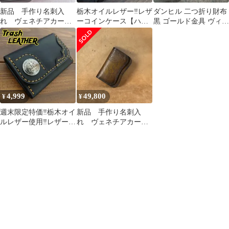
新品 手作り名刺入
栃木オイルレザー‼️レザ
ダンヒル 二つ折り財布
れ ヴェネチアカーフ
ーコインケース【ハン
黒 ゴールド金具 ヴィン
レザー スクリットレザ
ドメイド】
テージレザー
ー使用 ブラウン系パテ
ィーヌ LAWREN Podモ
デルベース ハンドメイ
ド カードホルダー カ
ードケース ダブルマグ
ネット仕様 一点物 レザ
4,999
49,800
¥
¥
ーカードケース
週末限定特価‼️栃木オイ
新品 手作り名刺入
ルレザー使用‼️レザーコ
れ ヴェネチアカーフ
インケース [ハンドメ
レザー スクリットレザ
イド品]
ー使用 ブラウン系パテ
ィーヌ LAWREN Podモ
デルベース ハンドメイ
ド カードホルダー カ
ードケース ダブルマグ
ネット仕様 一点物 レザ
ーカードケース