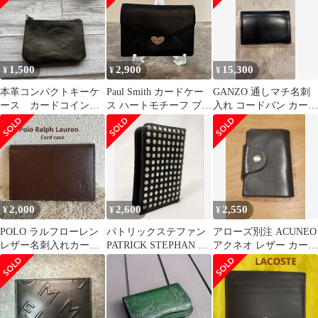
レザー キャンバス ブラ
ック マルチカラー
1,500
2,900
15,300
¥
¥
¥
本革コンパクトキーケ
Paul Smith カードケー
GANZO 通しマチ名刺
ース カードコインケ
ス ハートモチーフ ブラ
入れ コードバン カード
ース ハンドメイド
ック
ケース ネイビー
2,000
2,600
2,550
¥
¥
¥
POLO ラルフローレン
パトリックステファン
アローズ別注 ACUNEO
レザー名刺入れカード
PATRICK STEPHAN ス
アクネオ レザー カード
ケース ダークブラウ
タッズ レザー 名刺入れ
ケース 名刺入れ 黒 牛
ン ほぼ未使用品
革