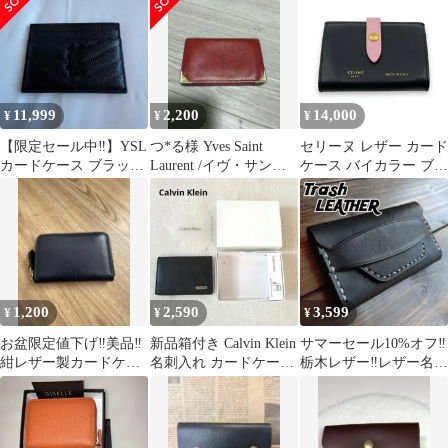
ース レザー 黒
11,999
2,200
14,000
¥
¥
¥
【限定セール中‼️】YSL
つ*る様 Yves Saint
セリーヌ レザー カード
カードケース ブラック
Laurent /イヴ・サンロ
ケース バイカラー ブラ
レザー 名刺入れ サンロ
ーラン/名刺入れ/
ック ピンク 名刺入れ
ーラン
スナップ
1,200
2,590
3,599
¥
¥
¥
お盆限定値下げ‼️美品‼️
新品箱付き Calvin Klein
サマーセール10%オフ‼️
紺レザー製カードケー
名刺入れ カードケース
栃木レザー‼️レザー名刺
ス
ブラック レザー
ケース【ハンドメイド
品】