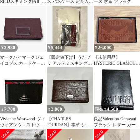
RFIDスキミング防止 じ
ス パスケース 定期入れ
ース 財布 ブラック
ゃばらカードケース
パイソン 蛇革 合成皮革
2,980
5,444
26,000
¥
¥
¥
マークバイマークジェ
【限定値下げ】うたプ
【未使用品】
イコブス カードケース
リ アルテミスキングス
HYSTERIC GLAMOUR
名刺入れ レザー ブラウ
カラーレザー カードケ
レザーカードケース
ン M0007280
ース 黒崎蘭丸
7,700
2,800
4,500
¥
¥
現在 ¥
Vivienne Westwood ヴィ
【CHARLES
良品Valentino Garavani
ヴィアンウエストウッ
JOURDAN】本革 シボ
ブラック レザー カード
ド カードケース パスケ
革 カードケース ブラウ
ケース
ース コンパクト ロゴ
ン 名刺入れ