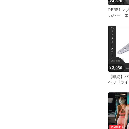
4,870
¥
REBEI 
カバー エ
パネル エ
カバー エ
ド パー
GOLDFAU
2,050
¥
【即納】
ヘッドライ
ー ブラケ
ム 28-36mm マグ
エイプ50 ja
1%OFF