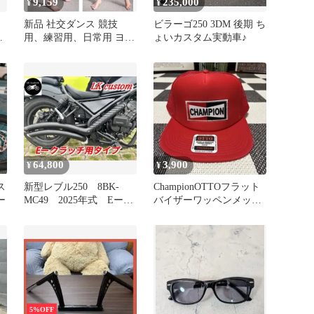
9,159
235,000
¥
¥
ル
新品 社交ダンス 競技
ビラーゴ250 3DM 後期 ち
ー
用、練習用、日常用 ヨガ
ょいカスタム実動車♪
テ
ウェア レディース ジ
ム トレーニングウェ
ア 上下セット
64,800
3,900
¥
¥
ス
新型レブル250 8BK-
ChampionOTTOフラット
ー
MC49 2025年式 Eーク
バイザーワッペンメッシ
ラッチ用マフラー
ュキャップ レッド
5%OFF