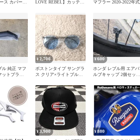
ース カバー
LOVE REBEL】カッティ
マフラー 2020-2022年式
ングステッカー
2,700
600
¥
¥
ブル 純正 マフ
ボストンタイプ サングラ
ホンダ レブル用 エアバ
 マットブラッ
ス クリア×ライトブルー
ルブキャップ 2個セッ
ボストン型 新品 未使用
（ブラック×シルバー）
3,900
880
¥
¥