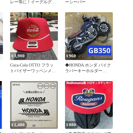
レー等に！イーグルグリ
ーシーバー
ップエンドキャップ
40mm 1個￼
3,900
960
¥
¥
Coca-Cola OTTO フラッ
◆HONDA ホンダ バイク
ト
トバイザーワッペンメッ
ラバーキーホルダー
シュキャップレッド
GB350 中型バイク編
1,400
880
¥
¥