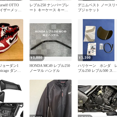
urself OTTO
レブル250 ナンバープレ
デニムベスト ノースリ
イザーメッシ
ート キーケース キーホ
ブジャケット
ルダー
1,880
5,100
¥
¥
アジョーダン1
HONDA MC49 レブル250
ハリケーン ホンダ 
Chicago ダンク
ノーマル ハンドル
ブル250 レブル500 スク
リーン フロントバイ
ー