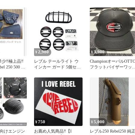
ルダー ブラックステッ
チ REBEL
2,980
3,900
¥
¥
少‼️極上品‼️
レブル テールライト ウ
ChampionオーバルOTT
l 250 500 レ
インカー ガード 5個セッ
フラットバイザーワッ
バッグ
ト
ンメッシュキャップグ
ー
750
5,000
¥
¥
0 向けエンジン
お薦め人気商品‼️【I
レブル250 Rebel250 純