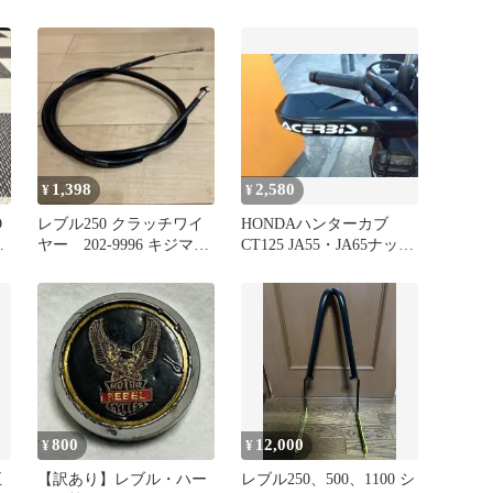
シールド3Dアルミエンブ
個セット（ブラック×シ
レム
ルバー）
1,398
2,580
¥
¥
O
レブル250 クラッチワイ
HONDAハンターカブ
ペ
ヤー 202-9996 キジマハ
CT125 JA55・JA65ナック
レ
ンドル用
ルガードブラック
800
12,000
¥
¥
正
【訳あり】レブル・ハー
レブル250、500、1100 シ