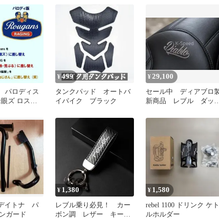
カ乗り必見
499
29,100
¥
¥
 パロディス
タンクパッド オートバ
セール中 ディアブロ
老眼ズ ロスマ
イバイク ブラック
新商品 レブル ダッ
hmans NSR
ルシート RB0165
1,380
1,580
¥
¥
 デイトナ パ
レブル乗り必見！ カー
rebel 1100 ドリンク ケ
ンガード
ボン調 レザー キーホ
ルホルダー