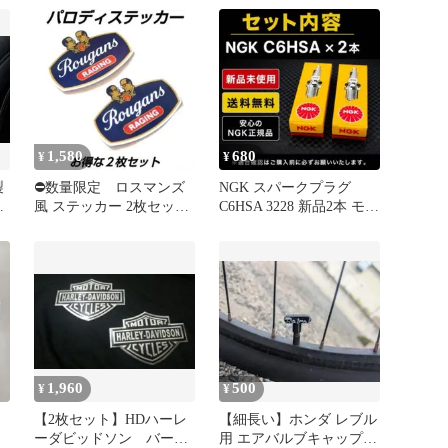
1,580
680
¥
¥
製
⛔数量限定 ロスマンズ
NGK スパークプラグ
ブ
風 ステッカー 2枚セット
C6HSA 3228 新品2本 モン
老眼ズ NSR VFR CBR
キー カブ レブル
1,960
500
¥
¥
ト
【2枚セット】HDハーレ
【細長い】ホンダ レブル
ーダビッドソン バー&
用 エアバルブキャップ 2