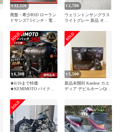
32,110
2,700
¥
¥
廃盤・希少RSD ローラン
ウェリントンサングラス
ドサンズ7.5インチ・電子
ライトグレー 新品 オー
スロットル加工済 FXSB
ルドスクール バイカーシ
ェード
6,300
5,500
¥
¥
★6/16まで特価
新品未開封 Kaedear カエ
★KEMIMOTO バイク用
ディア デビルホーンQi
サイドバッグ 25L
KDR-M26A