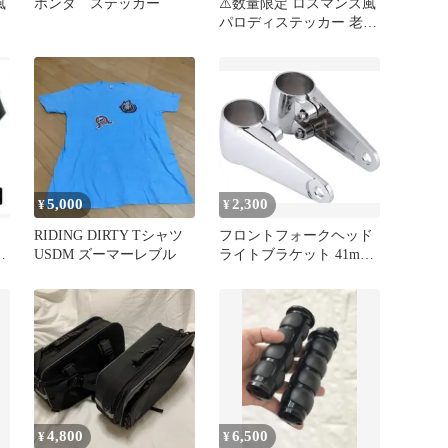
風
ホンダ ステッカー
⚠️数量限定 ロスマンズ風
パロディステッカー 老眼
ズ GROM PCX カブ
5,000
2,300
¥
¥
RIDING DIRTY Tシャツ
フロントフォークヘッド
ッ
USDM ズーマーレブル
ライトブラケット 41mm
ク
53mm
4,800
6,500
¥
¥