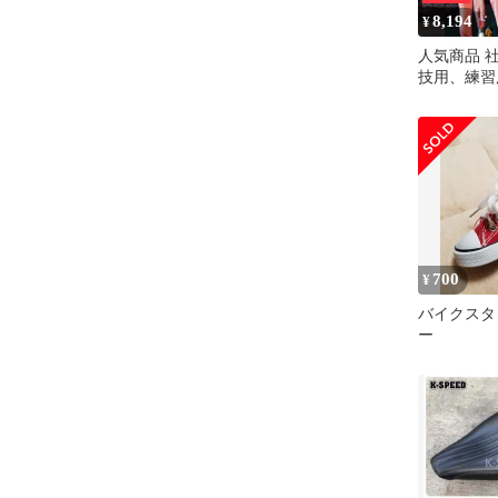
8,194
¥
人気商品 
技用、練習
ガウェア 
ッション 
ングウェア
lf706
700
¥
バイクスタ
ー