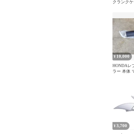
クランクケ
新品未使用
10,000
¥
HONDAレ
ラー 本体
ク
3,700
¥