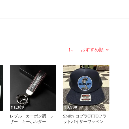
並び替え
1,380
3,900
¥
¥
ッ
レブル カーボン調 レ
Shelby コブラOTTOフラ
ザー キーホルダー レ
ットバイザーワッペンメ
ッドステッチ REBEL
ッシュキャップ ネイビー