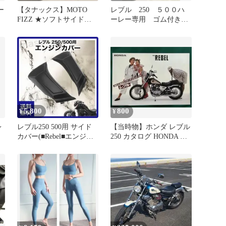
ー
【タナックス】MOTO
レブル 250 ５００ハ
FIZZ ★ソフトサイドバ
ーレー専用 ゴム付きグ
ッグ★アメリカン ネイ
リップ
キッド
5,800
800
¥
¥
レ
レブル250 500用 サイド
【当時物】ホンダ レブル
カバー(■Rebel■エンジン
250 カタログ HONDA 旧
ザ
カバー■外装)
車 REBEL MC13