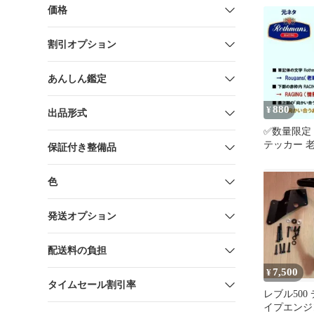
価格
割引オプション
あんしん鑑定
880
¥
出品形式
✅数量限定
テッカー 
保証付き整備品
ンズ風 Rot
色
発送オプション
配送料の負担
7,500
¥
タイムセール割引率
レブル500
イプエンジ