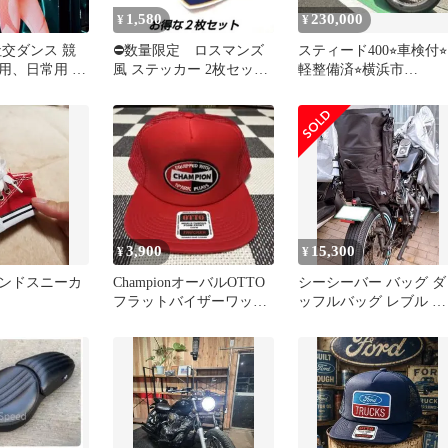
1,580
230,000
¥
¥
社交ダンス 競
⛔数量限定 ロスマンズ
スティード400⭐︎車検付⭐︎
用、日常用 ヨ
風 ステッカー 2枚セット
軽整備済⭐︎横浜市
レディースファ
老眼ズ ハンターカブ
⭐︎39,000km
ジム トレーニ
GROM
 上下セット
3,900
15,300
¥
¥
ンドスニーカ
ChampionオーバルOTTO
シーシーバー バッグ ダ
フラットバイザーワッペ
ッフルバッグ レブル ハ
ンメッシュキャップ レ
ーレー ツーリング キャ
ッド
ンプ