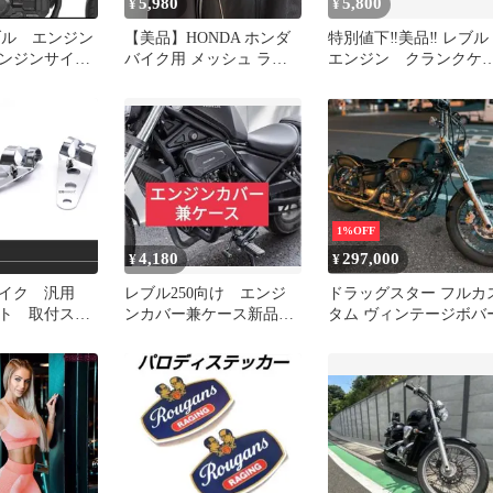
5,980
5,800
¥
¥
レブル エンジン
【美品】HONDA ホンダ
特別値下‼️美品‼️ レブ
ンジンサイド
バイク用 メッシュ ライ
エンジン クランクケ
ンジンサイド
ディングジャケット Mサ
ス サイドカバー ス
ンジンガー
イズ
ッカー
ツ カスタム
ST
1%OFF
4,180
297,000
¥
¥
バイク 汎用
レブル250向け エンジ
ドラッグスター フルカ
ト 取付ステ
ンカバー兼ケース新品未
タム ヴィンテージボバ
ット クロ
使用 左右セット
ナ50
zz