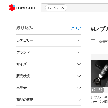
ンツにスキップ
#レブル
絞り込み
#レブ
クリア
カテゴリー
販売
ブランド
サイズ
販売状況
出品者
2,450
¥
レブル 
商品の状態
カーボン調
レッドセット