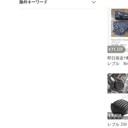
除外キーワード
31,111
¥
即日発送‼️希
レブル Rebe
ザーサイド
3,350
¥
レブル 25