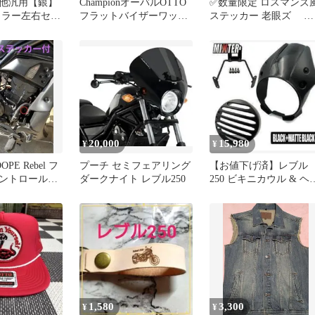
他汎用【銀】
ChampionオーバルOTTO
✅数量限定 ロスマンズ
ミラー左右セッ
フラットバイザーワッペ
ステッカー 老眼ズ グ
ー取付ボルト付
ンメッシュキャップブラ
ロム ハンターカブ PCX
ック
20,000
15,980
¥
¥
PE Rebel フ
プーチ セミフェアリング
【お値下げ済】レブル
ントロール専
ダークナイト レブル250
250 ビキニカウル & ヘ
+ ステッカー
ドライトガードプロテ
ター
1,580
3,300
¥
¥