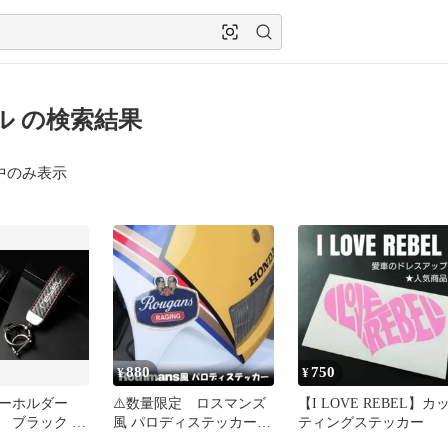
ル の検索結果
中のみ表示
880
750
¥
¥
キーホルダー
⚠️数量限定 ロスマンズ
【I LOVE REBEL】カ
 ブラック &
風 パロディステッカー
ティングステッカー
 REBEL
老眼ズ レーサーレプリ