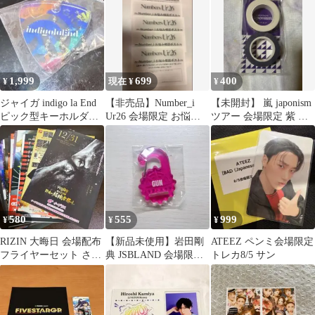
1,999
699
400
¥
現在 ¥
¥
ジャイガ indigo la End
【非売品】Number_i
【未開封】 嵐 japonism
ピック型キーホルダー
Ur26 会場限定 お悩み
ツアー 会場限定 紫 マ
GIGA 2026
相談ポスト用紙
スキングテープ
580
555
999
¥
¥
¥
RIZIN 大晦日 会場配布
【新品未使用】岩田剛
ATEEZ ペンミ会場限定
フライヤーセット さい
典 JSBLAND 会場限定
トレカ8/5 サン
たまスーパーアリーナ
カプセル アクリルカラ
非売品
ビナ