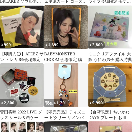
BREAKER ソウル限定
ェキ風カード コースタ
ライブ会場限定 缶ケー
ブロマイド ウィンブ
ー
ス 2種セット
レ展
999
1,899
2,800
¥
¥
¥
【即購入⭕️】ATEEZ サ
BABYMONSTER
ミニクリアファイル 大
ン トレカ 8/5会場限定
CHOOM 会場限定 購入
阪 なにわ男子 購入特典
特典 トレカ（B） ASA
2,800
1,201
9,999
¥
現在 ¥
¥
菅田将暉 2022 LIVE グ
【即完売品】ディズニ
【台湾限定】ちいかわ
ッズ シール＆缶ケース
ー ピクサー リメンバー
DAYS プレート お皿 会
セット
ミー キーホルダー ミゲ
場限定 新品
ル ヘクター