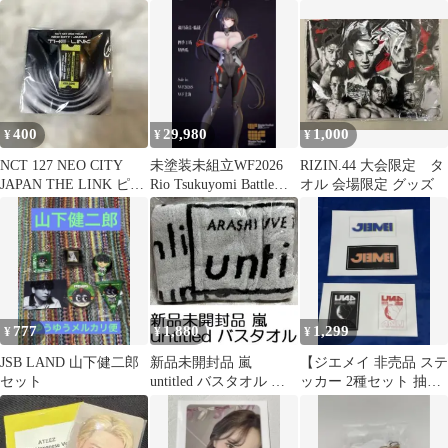
ルダー TOKYO
ト
400
29,980
1,000
¥
¥
¥
NCT 127 NEO CITY
未塗装未組立WF2026
RIZIN.44 大会限定 タ
JAPAN THE LINK ピン
Rio Tsukuyomi Battle
オル 会場限定 グッズ
バッジ
Ready
777
1,880
1,299
¥
¥
¥
JSB LAND 山下健二郎
新品未開封品 嵐
【ジエメイ 非売品 ステ
セット
untitled バスタオル タ
ッカー 2種セット 抽選
オル ARASHI
特典】