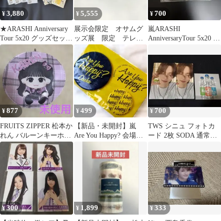
3,880
5,555
700
¥
¥
¥
★ARASHI Anniversary
展示会限定 オサムグ
嵐ARASHI
Tour 5x20 グッズセット
ッズ展 限定 テレビ
AnniversaryTour 5x20 チ
★
キーホルダー全4種☘️
ャーム 会場限定 緑
877
499
700
¥
¥
¥
FRUITS ZIPPER 松本か
【新品・未開封】嵐
TWS シニュ フォトカ
れん バルーンキーホル
Are You Happy? 会場限
ード 2枚 SODA 通常盤
ダー
定バッジ（大阪・黄）
トレカ ステッカー
300
1,899
333
¥
¥
¥