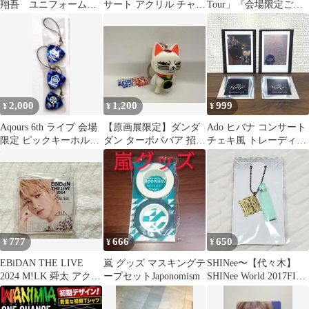
翔吾 ユニフォーム
サート アクリル チャー
Tour」『会場限定ご当
RAMPAGE ランペー
ム 会場 限定 ガチャ
地マグネット（広
ジ
島）』
2,000
1,200
999
¥
¥
¥
Aqours 6th ライブ 会場
【原画展限定】ダンダ
Ado ヒバナ コンサート
限定 ピックキーホルダ
ダン ターボババア 招き
チェキ風 トレーディン
ー 1年生 3点セット
猫 キーホルダー アクリ
グ カード 2種セット 限
ルチャーム付
定
777
666
650
¥
¥
¥
EBiDAN THE LIVE
嵐 グッズ マスキングテ
SHINee〜【代々木】
2024 M!LK 舜太 アクリ
ープセットJaponomism
SHINee World 2017FIVE
ルクリップ
会場別タッセル