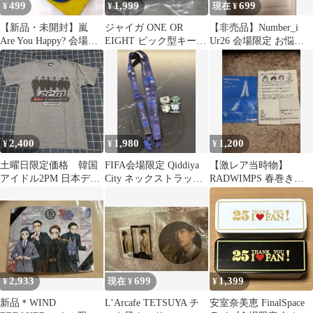
499
1,999
699
¥
¥
現在 ¥
【新品・未開封】嵐
ジャイガ ONE OR
【非売品】Number_i
Are You Happy? 会場限
EIGHT ピック型キーホ
Ur26 会場限定 お悩み
定バッジ（札幌・青）
ルダー GIGA 2026
相談ポスト用紙5枚
2,400
1,980
1,200
¥
¥
¥
土曜日限定価格 韓国
FIFA会場限定 Qiddiya
【激レア当時物】
アイドル2PM 日本デビ
City ネックストラップ
RADWIMPS 春巻きツ
ュー1stイベント限定販
ピンバッジ セット
アー 会場限定アンケー
売Tシャツ
ト ボクチン号外
2,933
699
1,399
¥
現在 ¥
¥
新品＊WIND
L’Arcafe TETSUYA チ
安室奈美恵 FinalSpace