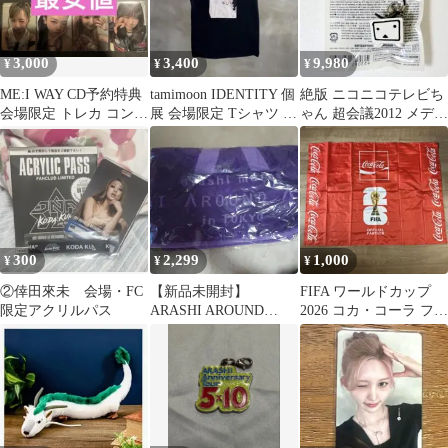
3,000
3,400
9,980
¥
¥
¥
ME:I WAY CD予約特典
tamimoon IDENTITY 個
絶版 ニコニコテレビち
会場限定 トレカ コンプ
展 会場限定 Tシャツ バ
ゃん 超会議2012 メディ
まとめ売り
ックプリント
コムトイ 数量限定 スト
ラップ
300
2,299
1,000
¥
¥
¥
②倖田來未 会場・FC
【新品未開封】
FIFA ワールドカップ
限定アクリルパス
ARASHI AROUND
2026 コカ・コーラ フラ
ASIA in TOKYO タオル
ッグ 非売品 会場配布品