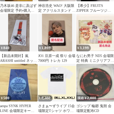
乃木坂46 是非に及ばず
神谷浩史 WAO! 大阪限
【希少】FRUITS
会場限定 予約•購入特
定 アクリルスタンド 開
ZIPPER フルーツジッ
典 ポスター 瀬戸口心月
封済
パー櫻井優衣 フィルム
写真
840
1,899
3,199
¥
¥
¥
【新品未開封】嵐
JO1 豆原一成 祭り 会場
なにわ男子 ND5 会場限
ARASHI untitled ネック
7000円 トレカ 129
定 特典 ミニクリアファ
ストラップ 赤 櫻井翔
イル 福岡
500
8,400
2,000
¥
¥
現在 ¥
aespa SYNK HYPER
さまぁ〜ずライブ 15会
ゴシップ 輪廻 鬼朔 会
LINE 会場限定キーホ
場限定Tシャツ ホワイ
場限定配布CD