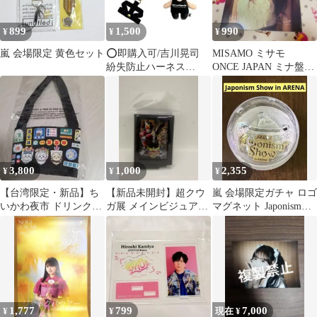
899
1,500
990
¥
¥
¥
嵐 会場限定 黄色セット
⭕️即購入可/吉川晃司
MISAMO ミサモ
紛失防止ハーネス
ONCE JAPAN ミナ盤
Higher and Higher
特典 ミナ アートカ
ード
3,800
1,000
2,355
¥
¥
¥
【台湾限定・新品】ち
【新品未開封】超クウ
嵐 会場限定ガチャ ロゴ
いかわ夜市 ドリンクホ
ガ展 メインビジュアル
マグネット Japonism
ルダー バッグ 黒 総柄
2層フレームマグネット
Show in ARENA
会場限定
1,777
799
7,000
¥
¥
現在 ¥