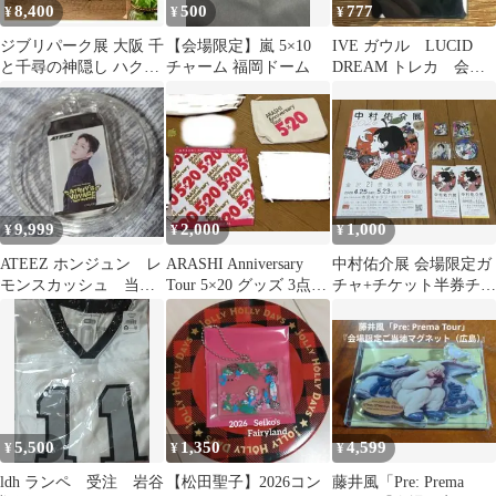
8,400
500
777
¥
¥
¥
ジブリパーク展 大阪 千
【会場限定】嵐 5×10
IVE ガウル LUCID
と千尋の神隠し ハク龍
チャーム 福岡ドーム
DREAM トレカ 会場
ぬいぐるみ 新品未使用
限定
9,999
2,000
1,000
¥
¥
¥
ATEEZ ホンジュン レ
ARASHI Anniversary
中村佑介展 会場限定ガ
モンスカッシュ 当た
Tour 5×20 グッズ 3点セ
チャ+チケット半券チラ
り アクキー 会場限
ット
シ
定缶
5,500
1,350
4,599
¥
¥
¥
ldh ランペ 受注 岩谷
【松田聖子】2026コン
藤井風「Pre: Prema