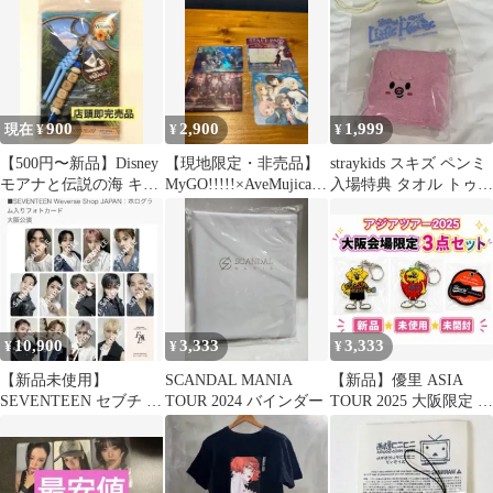
900
2,900
1,999
現在 ¥
¥
¥
【500円〜新品】Disney
【現地限定・非売品】
straykids スキズ ペンミ
モアナと伝説の海 キー
MyGO!!!!!×AveMujica豪
入場特典 タオル トゥエ
ホルダー マウイ MAUI
華4点セット
ッキ チャンビン
10,900
3,333
3,333
¥
¥
¥
【新品未使用】
SCANDAL MANIA
【新品】優里 ASIA
SEVENTEEN セブチ 来
TOUR 2024 バインダー
TOUR 2025 大阪限定 キ
場者限定 大阪 LOVE コ
ーホルダー 3点セット
ンプ