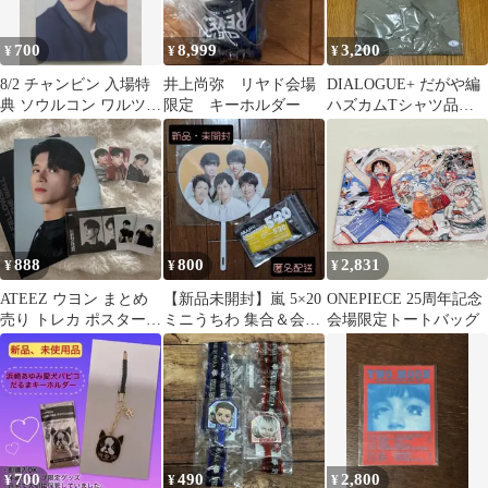
700
8,999
3,200
¥
¥
¥
8/2 チャンビン 入場特
井上尚弥 リヤド会場
DIALOGUE+ だがや編
典 ソウルコン ワルツ
限定 キーホルダー
ハズカムTシャツ品チ
即購入可能 トゥエッキ
ケット特典 名古屋
トレカ
888
800
2,831
¥
¥
¥
ATEEZ ウヨン まとめ
【新品未開封】嵐 5×20
ONEPIECE 25周年記念
売り トレカ ポスター
ミニうちわ 集合＆会場
会場限定トートバッグ
写真
限定チャーム 大阪
700
490
2,800
¥
¥
¥