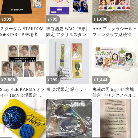
999
799
1,000
¥
¥
¥
スターダム STARDOM
神谷浩史 WAO! 神奈川
AAA プリクラシール＊
5★STAR GP 来場者限
限定 アクリルスタンド
ファンクラブ継続特典
定冊子 玖麗さやか
開封済
＊AAA Party
2,800
799
1,444
¥
¥
¥
Stray Kids KARMA オフ
嵐 会場限定 緑セット
鬼滅の刃 togo 47 宮城
イベ HMV会場限定 ト
仙台 ドリンクノベルテ
レカ セミコンプ
ィ ダイカットカード 1
枚