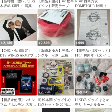
【当時物・激レア】乃
【新品未開封】mt 松本
Nissy 西島秀俊
木坂46 1期生 生写真 4
イベント限定テープ コ
DOMETOUR 映画 トレ
枚セット
ンプリートセット 田村
カ♡【新品】
美紀
2,180
2,800
999
¥
¥
¥
【公式・会場限定】
【浜崎あゆみ】光るバ
【非売品・2枚セット】
BTS WINGS ARMYブー
ングル 7/10 広島公
FF14 10周年 花火 イベ
ス 4期 クオズ トレカ
演分 1点
ント限定 レジャーシー
ト
6,480
2,550
499
¥
¥
現在 ¥
【新品未使用】マキシ
嵐 松本潤 グッズ中心
LIKIYA グッズ まとめ
マムザホルモン 名古屋
11点セット 5×20 福岡
売り キーホルダー リ
限定 生還者 edition XL
限定
キヤ マルチバンド