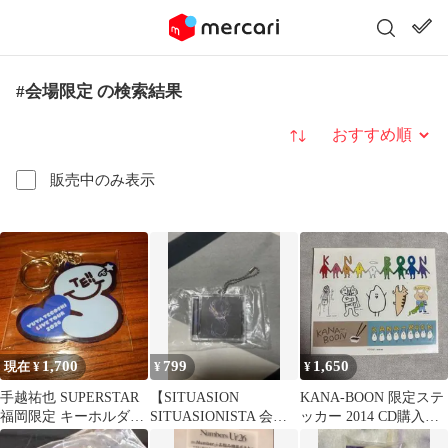
#会場限定 の検索結果
並び替え
販売中のみ表示
1,700
799
1,650
現在 ¥
¥
¥
手越祐也 SUPERSTAR
【SITUASION
KANA-BOON 限定ステ
福岡限定 キーホルダー
SITUASIONISTA 会場
ッカー 2014 CD購入特
S 青 新品未開封
限定 キーホルダー 】
典