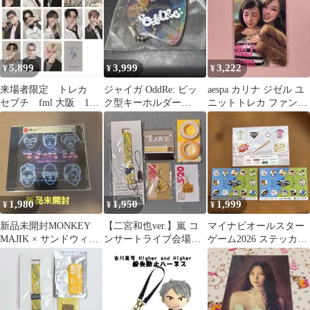
5,899
3,999
3,222
¥
¥
¥
来場者限定 トレカ
ジャイガ OddRe: ピッ
aespa カリナ ジゼル ユ
セブチ fml 大阪 13
ク型キーホルダー
ニットトレカ ファンミ
枚コンプリートセット
GIGA 2026
会場限定 予約特典 7/18
1,980
1,950
1,999
¥
¥
¥
新品未開封MONKEY
【二宮和也ver.】嵐 コ
マイナビオールスター
MAJIK × サンドウィッ
ンサートライブ会場限
ゲーム2026 ステッカー
チマンウマーベラス会
定公式グッズ(黄)5点セ
セット 富山
場限定盤
ット