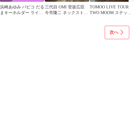
浜崎あゆみ パピコ だる
三代目 OMI 登坂広臣
TOMOO LIVE TOUR
まキーホルダー ライブ
今市隆二 ネックストラ
TWO MOOM ステッカ
グッズ あゆ 年越しライ
ップ 2本セット
ー 未開封
ブ 限定
次へ