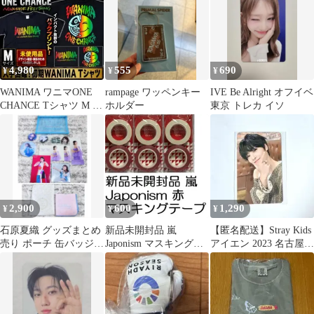
4,980
555
690
¥
¥
¥
WANIMA ワニマONE
rampage ワッペンキー
IVE Be Alright オフイベ
CHANCE Tシャツ M 未
ホルダー
東京 トレカ イソ
使用 初期
2,900
600
1,290
¥
¥
¥
石原夏織 グッズまとめ
新品未開封品 嵐
【匿名配送】Stray Kids
売り ポーチ 缶バッジ他
Japonism マスキングテ
アイエン 2023 名古屋
会場限定品あり
ープ 赤 マステ ARASHI
トレカ