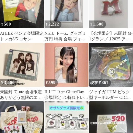
500
2,222
1,500
¥
¥
¥
ATEEZ ペンミ会場限定
NiziU ドーム グッズ 1
【会場限定】未開封 M-
トレカ8/5 ヨサン
万円 特典 会場 フォト
1グランプリ2025 アク
カード アヤカ
リルキーホルダー
3,400
599
867
¥
¥
現在 ¥
未開封 ℃-ute 会場限定
ILLIT ユナ GlitterDay
ジャイガ JIJIM ピック
ありがとう無限のエー
会場限定 FC特典トレカ
型キーホルダー GIGA
ル
YUNAH
2026