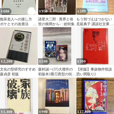
600
950
399
¥
¥
¥
痴呆老人への接し方
諸星大二郎 : 異界と俗
もう頬づえはつかない
ボケとその改善法 線
世の狭間から- : 総特集
見延典子 講談社文庫 中
引き
古本 初版本
2,200
590
390
¥
¥
¥
文化の型研究のすすめ
森村誠一(37)大傑作の
【初版】事故物件怪談
森貞彦 初版
初版本2冊①異型の街角
恐い間取り2
②高層の死角〜社会推
理、不朽の名作
1,400
990
17,800
¥
¥
¥