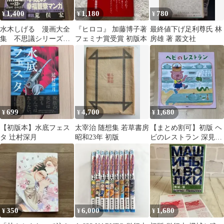
1,400
1,180
780
¥
¥
¥
水木しげる 漫画大全
『ヒロコ』 加藤博子著
最終値下げ足利尊氏 林
集 不思議シリーズ
フェミナ賞受賞 初版本
房雄 著 叢文社
〔全〕
699
4,700
1,680
¥
¥
¥
【初版本】水底フェス
太宰治 随想集 若草書房
【まとめ割可】初版 ヘ
タ 辻村深月
昭和23年 初版
ビのレストラン 深見春
夫 絵本
350
6,000
1,680
¥
¥
¥