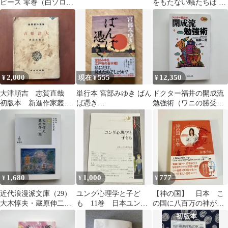
ピース 零巻（白ゾロ／
をもたない蟻たちは 加
たった1人で／"金獅子
藤シゲアキ NEWS 単行
のシキ）
本
2,000
555
12,350
¥
現在 ¥
¥
大津順吉 志賀直哉
単行本 宮部みゆき ばん
ドクター福井の開成流
初版本 新進作家叢
ば憑き
勉強術（ワニの勝受験
書 新潮社
ISBN9784068741750
本）※初版
1700円
1,680
1,000
777
¥
¥
¥
近代浪漫派文庫（29）
ユング心理学と子ど
【神の国】 日本 こ
大木惇夫・蔵原伸二
も 11巻 日本ユング
の国に八百万の神が暮
郎 ※初版
心理学研究
らす本当のワケ 並木
良和