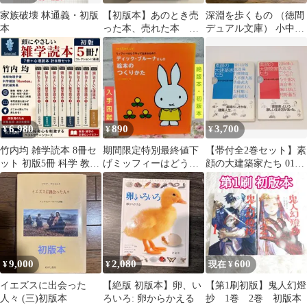
家族破壊 林通義・初版
【初版本】あのとき売
深淵を歩くもの （徳間
本
った本、売れた本 小
デュアル文庫） 小中千
出和代 光文社 ベス
昭
トセラー 回顧録 本
6,980
890
3,700
¥
¥
¥
竹内均 雑学読本 8冊セ
期間限定特別最終値下
【帯付全2巻セット】素
ット 初版5冊 科学 教養
げミッフィーはどうや
顔の大建築家たち 01・
心理学 同文書院
って生まれたの？ディ
02｜弟子が見た巨匠の
ック・ブルーナー
世界 JIA
9,000
2,080
600
¥
¥
現在 ¥
イエズスに出会った
【絶版 初版本】卵、い
【第1刷初版】鬼人幻燈
人々 (三)初版本
ろいろ: 卵からかえる
抄 1巻 2巻 初版本