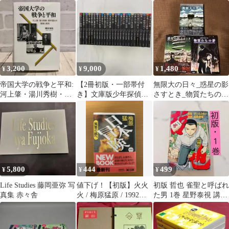
3,200
9,000
1,480
¥
¥
¥
帝国大学の戦争と平和:
【2冊初版・一部帯付
無限大の日々_惑星の影
河上肇・湯川秀樹・新
き】文庫版少年探偵
さすとき_物質たちの夢
村猛らの葛藤と抵抗 日
江戸川乱歩シリーズ
_人類圏 八木ナガハル 3
本史 本
全26巻セット
冊セット
5,800
444
499
¥
¥
¥
Life Studies 藤岡亜弥 写
値下げ！【初版】火火
初版 哲也 雀聖と呼ばれ
真集 赤々舎
火 / 梅原猛原 / 1992年
た男 1巻 星野泰視 講談
角川文庫
社