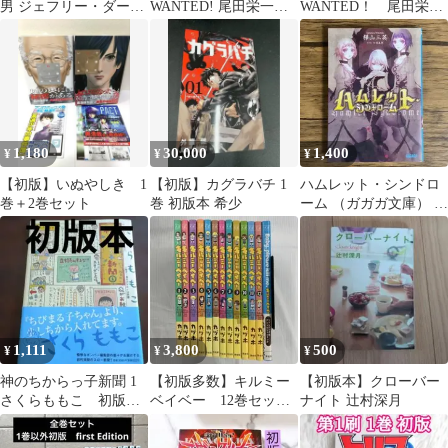
男 ジェフリー・ダーマ
WANTED! 尾田栄一郎
WANTED！ 尾田栄一
ー 原書房 初版第1
短編集 ONE PIECE ワ
郎 短編集 1998年
刷 1999年3月
ンピース
1,180
30,000
1,400
¥
¥
¥
【初版】いぬやしき 1
【初版】カグラバチ 1
ハムレット・シンドロ
巻＋2巻セット
巻 初版本 希少
ーム （ガガガ文庫） 樺
山三英
1,111
3,800
500
¥
¥
¥
神のちからっ子新聞 1
【初版多数】キルミー
【初版本】クローバー
さくらももこ 初版
ベイベー 12巻セット
ナイト 辻村深月
本 小学館
＋ファンブック 特典
付き