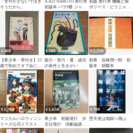
「甘やかさないで泣き
A-823 NARUTO 単行本
初版 単行本 機械と狼
そうだから」
初版本 バラ9冊 ジャン
ボリース・ピリニャー
プコミックス
ク 未知谷 ロシア文学
400
380
2,250
¥
¥
¥
【希少本・帯付き】53
能力・努力・運 成功
刺青 谷崎潤一郎 初
歳で初めてオフ会に参
の条件と生きがい 宮
版本 胡蝶本
加しました 直正也 漫画
城音弥
1,380
1,650
788
¥
¥
¥
マジカルハロウィンシ
希少本 初版発行 汐
堕天使は地獄へ飛ぶ
リーズ公式イラスト&
文社発行 演劇論講座5
設定資料集 マジカル
戯曲論 津上忠 菅井