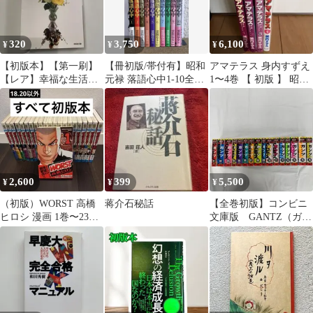
320
3,750
6,100
¥
¥
¥
【初版本】【第一刷】
【冊初版/帯付有】昭和
アマテラス 身内すずえ
【レア】幸福な生活
元禄 落語心中1-10全巻
1〜4巻 【 初版 】 昭和
百田尚樹 小説
セット 雲田はるこ
レトロ 希少 人気 漫画
2,600
399
5,500
¥
¥
¥
（初版）WORST 高橋
蒋介石秘話
【全巻初版】コンビニ
ヒロシ 漫画 1巻〜23巻
文庫版 GANTZ（ガン
セット
ツ）全巻セット