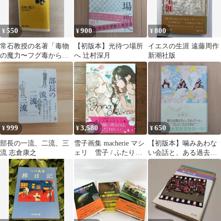
550
900
800
¥
¥
¥
常石教授の名著「毒物
【初版本】光待つ場所
イエスの生涯 遠藤周作
の魔力〜フグ毒からサ
へ 辻村深月
新潮社版
リンまで、この世は毒
物で一杯だ〜」
999
3,580
650
¥
¥
¥
部長の一流、二流、三
雪子画集 macherie マシ
【初版本】噛みあわな
流 志倉康之
ェリ 雪子 / ふたりべ
い会話と、ある過去に
や
ついて