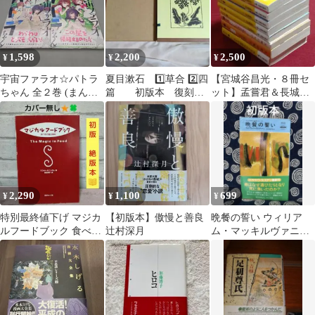
1,598
2,200
2,500
¥
¥
¥
宇宙ファラオ☆パトラ
夏目漱石 1️⃣草合 2️⃣四
【宮城谷昌光・８冊セ
ちゃん 全２巻 (まんが
篇 初版本 復刻
ット】孟嘗君＆長城の
タイムコミックス) ユ
版 2冊まとめ売り
かげ＆王家の風日＆異
キヲ 初版本
色中国短篇傑作大全
2,290
1,100
699
¥
¥
¥
特別最終値下げ マジカ
【初版本】傲慢と善良
晩餐の誓い ウィリア
ルフードブック 食べ物
辻村深月
ム・マッキルヴァニー
の魔法事典 スコット・
早川書房
カニンガム