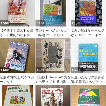
500
450
1,299
¥
¥
¥
【初版本】鷲の羽を贈
ランナー あさのあつこ
女占い師はなぜ死んで
る 21世紀のヒト科
幻冬舎 ハードカバー初
ゆく サラ・コードウェ
へ 宮内勝典 三五館
版本
ル 早川書房
680
980
3,700
¥
¥
¥
初版本/果てしなきスカ
【初版】 Amazonで変な
間違いだらけの投資法
ーレット
もの売ってる 谷山浩子
選び 賢明なあなたでも
イースト・プレス エッ
陥る52の落とし穴
セイ本