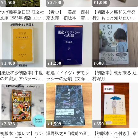
1,500
2,100
1,000
¥
¥
¥
つげ義春旅日記 旺文社
【希少】 美品 西村
【初版本／昭和61年発
文庫 1983年初版 エッセ
京太郎 初版本 帯付
行】もっと知りたいネ
イ 紀行文
き 単行本 ３冊セッ
パール 石井溥
ト 小説 読書
1,400
1,230
600
¥
¥
¥
[絶版稀少初版本] 中世
独逸（ドイツ）デモク
【初版本】朝が来る 辻
の知識人 アベラールか
ラシーの悲劇（文春学
村深月
らエラスムスへ 岩波新
藝ライブラリー）※初
書 30
版
2,333
1,599
350
¥
¥
¥
初版本・激レア】ワン
澤野弘之◾️「錯覚の音」
【初版本・帯付き】 傘