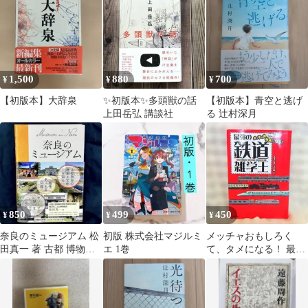
1,500
880
700
¥
¥
¥
【初版本】大辞泉
✨初版本✨多頭獣の話
【初版本】青空と逃げ
上田岳弘 講談社
る 辻村深月
850
499
450
¥
¥
¥
奈良のミュージアム 松
初版 株式会社マジルミ
メッチャおもしろく
田真一 著 古都 博物館
エ 1巻
て、タメになる！ 最強
ガイド
の鉄道雑学王 河出書房
新社 中古本