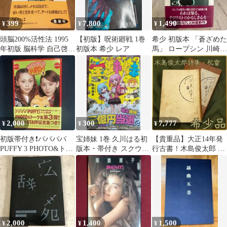
399
7,800
1,490
¥
¥
¥
頭脳200%活性法 1995
【初版】呪術廻戦 1巻
希少 初版本 「蒼ざめた
年初版 脳科学 自己啓発
初版本 希少 レア
馬」 ロープシン 川崎
大島清 PHP
浹 岩波現代文庫
2,000
300
7,777
¥
¥
¥
初版帯付き❗️パパパパ
宝姉妹 1巻 久川はる初
【貴重品】大正14年発
PUFFY 3 PHOTO&トー
版本・帯付き スクウェ
行古書！木島俊太郎 詩
ク集
ア・エニックス
集 祝雷（しゅくらい）
2,000
1,400
1,500
¥
¥
¥