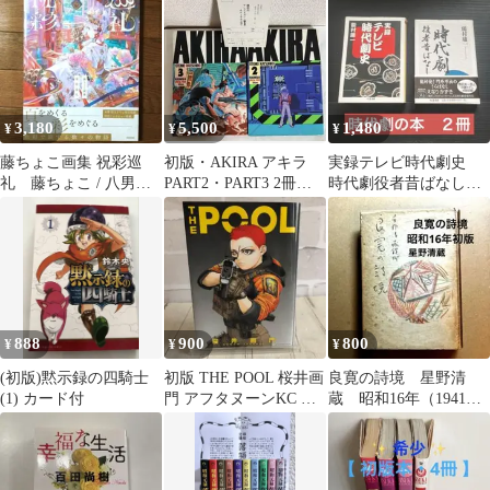
ハロウィン
幸雄 香川良成
3,180
5,500
1,480
¥
¥
¥
藤ちょこ画集 祝彩巡
初版・AKIRA アキラ
実録テレビ時代劇史
礼 藤ちょこ / 八男っ
PART2・PART3 2冊セ
時代劇役者昔ばなし
て、それはないでしょ
ットハガキ付き
２冊 初版品
う!
888
900
800
¥
¥
¥
(初版)黙示録の四騎士
初版 THE POOL 桜井画
良寛の詩境 星野清
(1) カード付
門 アフタヌーンKC 講
蔵 昭和16年（1941
談社 コミック 漫画
年）初版本