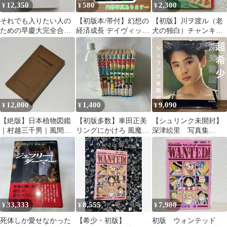
12,350
580
2,300
¥
¥
¥
それでも入りたい人の
【初版本/帯付】幻想の
【初版】川ヲ渡ル（老
ための早慶大完全合格
経済成長 デイヴィッ
犬の独白）チャンキー
マニュアル（ワニの勝
ド・ピリング 早川書房
松本&犬ん子 ボリス文
受験本）※初版
話題作
庫 ボリス雑貨店
12,000
1,400
9,090
¥
¥
¥
【絶版】日本植物図鑑
【初版多数】車田正美
【シュリンク未開封】
｜村越三千男｜風間書
リングにかけろ 風魔の
深津絵里 写真集
房
小次郎9冊セット ジャ
「Sobacasu」【絶版】
ンプコミックス
33,333
8,555
7,980
¥
¥
¥
死体しか愛せなかった
【希少・初版】
初版 ウォンテッド