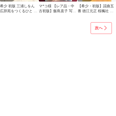
希少 初版 三浦しをん
マ*コ様 【レア品・中
【希少・初版】謡曲五
広辞苑をつくるひと 岩
古初版】飯島直子 写真
番 徳江元正 桜楓社 能
波書店 非売品 エッセイ
集 SHOUT！(シャウ
楽 謡本 専門書 古書
ト) 森山徹
次へ