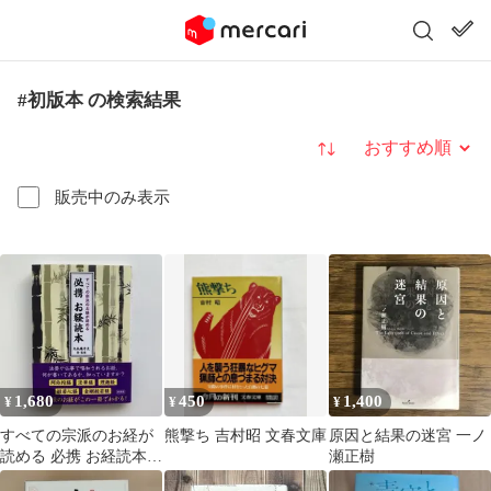
#初版本 の検索結果
並び替え
販売中のみ表示
1,680
450
1,400
¥
¥
¥
すべての宗派のお経が
熊撃ち 吉村昭 文春文庫
原因と結果の迷宮 一ノ
読める 必携 お経読本
瀬正樹
※初版