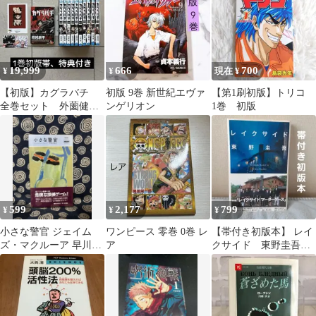
19,999
666
700
¥
¥
現在 ¥
【初版】カグラバチ
初版 9巻 新世紀エヴァ
【第1刷初版】トリコ
全巻セット 外薗健
ンゲリオン
1巻 初版
特典付き first Edition
599
2,177
799
¥
¥
¥
小さな警官 ジェイム
ワンピース 零巻 0巻 レ
【帯付き初版本】 レイ
ズ・マクルーア 早川書
ア
クサイド 東野圭吾
房
映画化