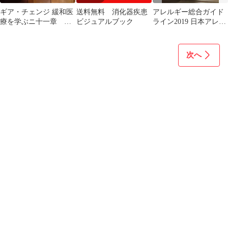
ギア・チェンジ 緩和医
送料無料 消化器疾患
アレルギー総合ガイド
療を学ぶニ十一章 総
ビジュアルブック
ライン2019 日本アレル
合診療ブックス 医
ギー学会 協和企画 書き
療 医学
込みなし
次へ