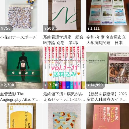
750
500
1,111
¥
¥
¥
小花のナースポーチ
系統看護学講座 総合
令和7年度 名古屋市立
医療論 別巻 第4版 第2
大学病院関連 日本医
刷 定価2420円
師会 名簿 医療 医
学 診療
2,300
13,780
14,999
¥
¥
¥
血管造影 The
最終値下済✨病気がみ
【新品を裁断済】2026
Angiography Atlas アン
えるセットvol.1~11✨送
産婦人科診療ガイドラ
ギオ 解剖 アトラス
料込
イン 産科編・婦人科外
来編 セット