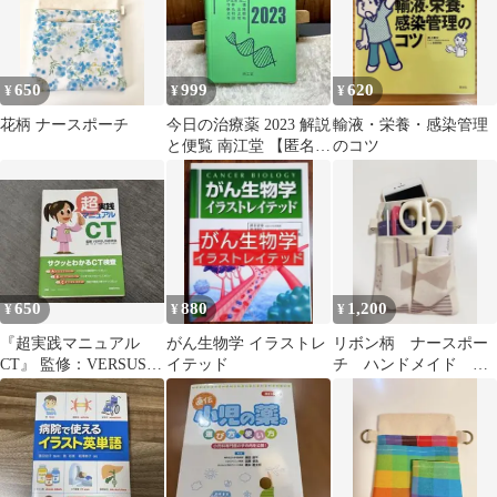
650
999
620
¥
¥
¥
花柄 ナースポーチ
今日の治療薬 2023 解説
輸液・栄養・感染管理
と便覧 南江堂 【匿名配
のコツ
送】
650
880
1,200
¥
¥
¥
『超実践マニュアル
がん生物学 イラストレ
リボン柄 ナースポー
CT』 監修：VERSUS研
イテッド
チ ハンドメイド オ
究会
ーガナイザー