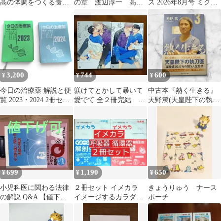
高の体調をつくる食事
の章 渡辺淳一 高校
ス 2026年8月号 ミクス
術
生 進路選択 医学
Online
部 大学受験 参考資
料
3,200
744
600
¥
¥
¥
今日の治療薬 解説と便
躾けてとかして暴いて
中古本『熱く生きる』
覧 2023・2024 2冊セッ
愛でて 全２冊完結 桐
天野篤(天皇陛下の執刀
ト 南江堂 医学 薬学
式トキ子
医)
699
1,190
650
¥
¥
¥
小児科医に関わる法律
２冊セット イメカラ
きょうりゅう ナース
の解説 Q&A 【値下げ
イメージするカラダの
ポーチ
可】
しくみ 呼吸器 /循環器