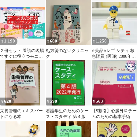
ー
ナイザー
ク
1,190
600
1,250
¥
¥
¥
２冊セット 看護の現場
処方箋のないクリニッ
⭐️美品⭐️レゴ シティ 救
ですぐに役立つモニタ
ク
急隊員 (医師) 2006年製
ー心電図/ くすりの基本
青キャップ サングラス
620
590
563
¥
¥
¥
栄養管理のエキスパー
看護学生のためのケー
【9割引】心臓外科チー
トになる本
ス・スタディ 第４版
ムのための基本手術マ
ニュアル （改訂新版）
良品 改訂新版