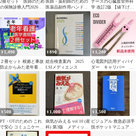
2冊セット 医師のため
医師・薬剤師のための
ナースの心臓血管外科
の保険診療入門2026 電
医薬品副作用ハンドブ
学 改訂2版 【値下げ
子カルテ代行入力マニ
ック
可】
ュアル
1,490
890
1,280
¥
¥
¥
２冊セット 根拠と事故
総合検査案内 2025
心電図判読用ディバイ
防止からみた老年看護
LSIメディエンス
ダー キャリパー 心
技術 第３版 ／老年看護
電図検定 新品ピン
過程 第４版
ク 即日発送
500
1,000
1,500
¥
¥
¥
PT・OTのための これ
病気がみえる vol.10 (産
ビジュアル 救急必須手
で安心 コミュニケーシ
科) 第3版 メディック
技ポケットマニュアル
ョン実践ガイド
メディア
改訂版