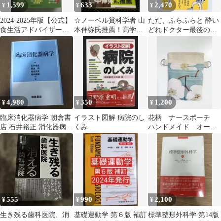
1,599
633
2,470
¥
¥
¥
2024-2025年版【公式】
☆ノーベル賞科学者 山
ただ、ふらふらと 酔い
食生活アドバイザー®2
本伸弥氏推薦！高学歴
どれドクター最後の日
級テキスト&問題集
親という病 成田奈緒子
誌 永井明 中央公論新社
赤シート
講談社＋α新書
4,980
350
1,200
¥
¥
¥
臨床消化器病学 朝倉書
イラスト図解 病院のし
花柄 ナースポーチ
店 石井裕正 消化器病学
くみ
ハンドメイド オーガ
専門医 医学書 専門書
ナイザー
教科書
555
990
2,100
¥
¥
¥
生き残る歯科医院、消
基礎運動学 第６版 補訂
標準整形外科学 第14版