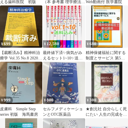
える歯科医院 初版
（本 参考書 理学療法
Web動画付 医学書院
作業療法）
699
12,580
680
¥
¥
¥
【裁断済み】精神科治
最終値下済✨病気がみ
精神保健福祉に関する
療学 Vol.35 No.8 2020年
えるセット1~10✨送料
制度とサービス 第5版
8月号
込
新·精神保健福祉士養成
講座
999
800
300
¥
¥
¥
皮膚科 Simple Step
セルフメディケーショ
★創元社 自分らしく死
series 初版 海馬書房
ンとOTC医薬品
にたい 人生の完成を援
助する医師の記録 神代
尚芳著