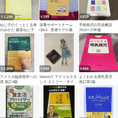
1,200
599
850
¥
¥
¥
ねじ子のぐっとくる体
栄養サポートチーム
手術術式の完全解説
のみかた 森皆ねじ子 医
Q&A : 患者ケアの基本
2024ー25年版
学書院 【美品】
は栄養管理から : チー
ムで患者さ…
2,080
500
666
¥
¥
¥
アメリカ臨床留学への
IdentityV アクリルスタ
よくわかる母乳育児
道 改訂4版
ンド エミリー・ダイア
改訂第2版
ー 医師