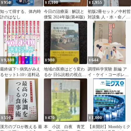
950
1,100
1,955
¥
¥
¥
知って得する、体内時
今日の治療薬 : 解説と
初版2冊セット／中村哲
計のはなし
便覧 2024年版(第46版)
対談集 人・水・命／わ
たしは「セロ弾きのゴ
ーシュ」 美品
9,880
980
644
¥
¥
¥
最終値下✨病気がみえ
地域の医療はどう変わ
調理科学実験 新編 ア
るセット1-10✨送料込
るか 日仏比較の視点か
イ・ケイ・コーポレー
ら 医療関係の大学受
ション
験に
550
470
1,000
¥
¥
¥
漢方のプロが教える 最
本 小説 白夜 青芝
【未開封】Monthlyミク