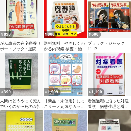
890
800
600
¥
¥
¥
がん患者の在宅療養サ
送料無料 やさしくわ
ブラック・ジャック
ポートブック : 退院指
かる内視鏡 検査・治
11.12
導や訪問看護に役立つ
療・ケア
ケアのポイント
390
1,999
1,190
¥
¥
¥
人間はどうやって死ん
【新品・未使用】にっ
看護過程に沿った対症
でいくのか〜死の2時間
こりーノ元気なカラダ
看護 病態生理と看護
前、死の2日前、生命が
のぬいぐるみ 大腸・肝
のポイント 第５版
終わるプログラム
臓・肺 バラ売り可