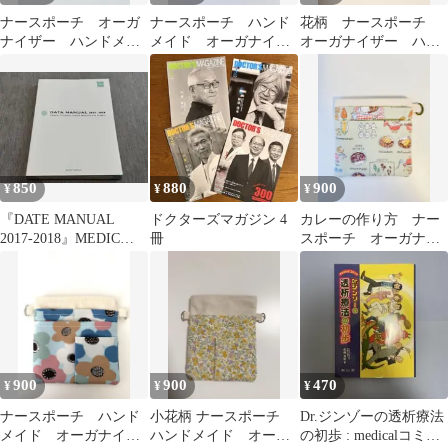
ナースポーチ オーガ
ナースポーチ ハンド
花柄 ナースポーチ
ナイザー ハンドメイ
メイド オーガナイザ
オーガナイザー ハン
ド
ー ポケットペンケー
ドメイド
ス
850
880
900
¥
¥
¥
『DATE MANUAL
ドクターズマガジン 4
カレーの作り方 ナー
2017-2018』MEDIC
冊
スポーチ オーガナイ
MEDIA
ザー ハンドメイド
900
900
470
¥
¥
¥
ナースポーチ ハンド
小花柄 ナースポーチ
Dr.ジンゾーの透析療法
メイド オーガナイザ
ハンドメイド オーガ
の初歩 : medicalコミッ