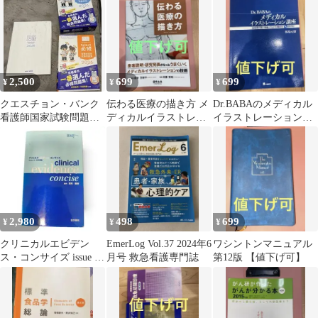
2,500
699
699
¥
¥
¥
クエスチョン・バンク
伝わる医療の描き方 メ
Dr.BABAのメディカル
看護師国家試験問題解
ディカルイラストレー
イラストレーション講
説 2026 必修 QB
ションの技術 【値下げ
座（DVDなし） 【値下
可】
げ可】
2,980
498
699
¥
¥
¥
クリニカルエビデン
EmerLog Vol.37 2024年6
ワシントンマニュアル
ス・コンサイズ issue 16
月号 救急看護専門誌
第12版 【値下げ可】
日本語版 医学書