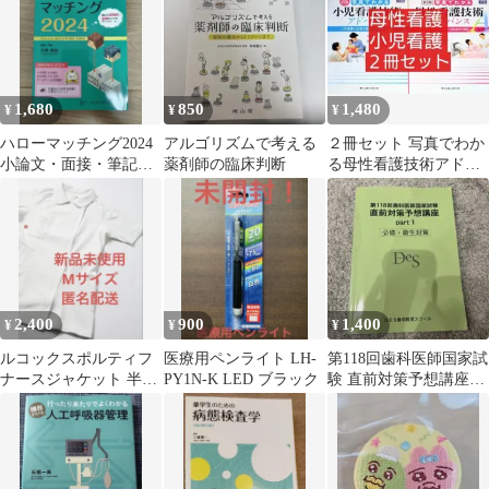
1,680
850
1,480
¥
¥
¥
ハローマッチング2024
アルゴリズムで考える
２冊セット 写真でわか
小論文・面接・筆記試
薬剤師の臨床判断
る母性看護技術アドバ
験対策
ンス/小児看護技術アド
バンス新訂第２版
2,400
900
1,400
¥
¥
¥
ルコックスポルティフ
医療用ペンライト LH-
第118回歯科医師国家試
ナースジャケット 半袖
PY1N-K LED ブラック
験 直前対策予想講座
ホワイト M
part 1