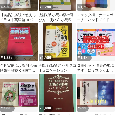
350
1,280
1,200
¥
¥
¥
【美品】病院で使える
改訂4版 小児の薬の選
チェック柄 ナースポ
イラスト英単語 メジカ
び方・使い方 小児科専
ーチ ハンドメイド
ルビュー社
門医の手の内を公開!
オーガナイザー
田原卓浩
1,222
1,500
1,190
¥
¥
¥
全科実例による 社会保
実践 行動変容 ヘルスコ
２冊セット 看護の現場
険歯科診療 令和6年
ミュニケーション
ですぐに役立つ人工呼
版 医療 医学
吸ケアのキホン/モニタ
ー心電図
3,800
1,088
699
¥
¥
¥