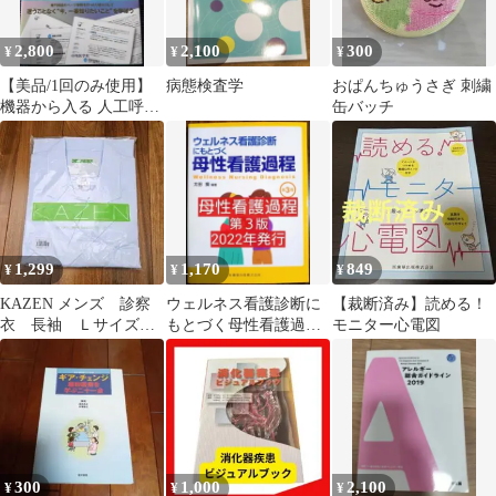
2,800
2,100
300
¥
¥
¥
【美品/1回のみ使用】
病態検査学
おぱんちゅうさぎ 刺繍
機器から入る 人工呼吸
缶バッチ
器管理 石橋一馬 中外医
学社
1,299
1,170
849
¥
¥
¥
KAZEN メンズ 診察
ウェルネス看護診断に
【裁断済み】読める！
衣 長袖 Ｌサイズ
もとづく母性看護過程
モニター心電図
サックスブルー 水色
第３版 太田操／編著
300
1,000
2,100
¥
¥
¥