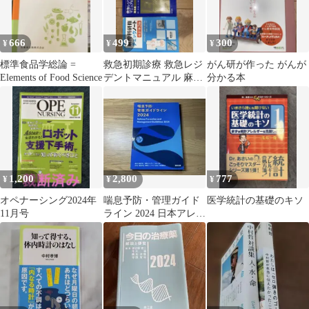
666
499
300
¥
¥
¥
標準食品学総論 =
救急初期診療 救急レジ
がん研が作った がんが
Elements of Food Science
デントマニュアル 麻酔
分かる本
科研修チェックノート
【値下げ可】
1,200
2,800
777
¥
¥
¥
オペナーシング2024年
喘息予防・管理ガイド
医学統計の基礎のキソ
11月号
ライン 2024 日本アレル
ギー学会 協和企画