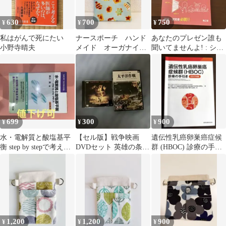
630
700
750
¥
¥
¥
私はがんで死にたい
ナースポーチ ハンド
あなたのプレゼン誰も
小野寺晴夫
メイド オーガナイザ
聞いてませんよ! : シン
ー
プルに伝える魔法のテ
クニック :…
699
300
900
¥
¥
¥
水・電解質と酸塩基平
【セル版】戦争映画
遺伝性乳癌卵巣癌症候
衡 step by stepで考える
DVDセット 英雄の条件
群 (HBOC) 診療の手引
【値下げ可】
太平洋作戦
き 2017年版
1,200
1,200
900
¥
¥
¥