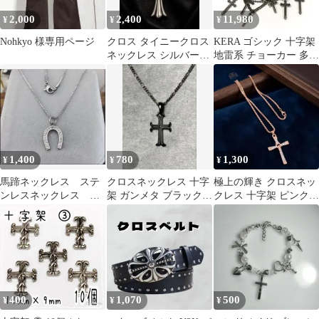
2,000
2,400
11,980
¥
¥
¥
Nohkyo 様専用ページ
クロス タイニークロス
KERA ゴシック 十字架
ネックレス シルバーカ
地雷系 チョーカー 多連
ラー ユニセックス
チェーン ネックレス
Y2K
1,400
780
1,300
¥
¥
¥
馬蹄ネックレス ステ
クロスネックレス 十字
極上の輝き クロスネッ
ンレスネックレス メ
架 ガンメタ ブラック
クレス 十字架 ピンクゴ
ンズネックレス レデ
チェーン約52cm ゴシッ
ールド ベネチアンチェ
ィースネックレス
ク
ーン ギフト
400
1,070
500
¥
¥
¥