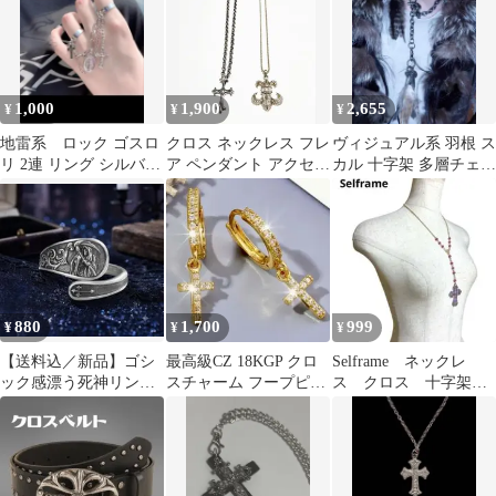
1,000
1,900
2,655
¥
¥
¥
地雷系 ロック ゴスロ
クロス ネックレス フレ
ヴィジュアル系 羽根 ス
リ 2連 リング シルバー
ア ペンダント アクセサ
カル 十字架 多層チェー
かっこいい！！
リー
ン 2WAY
880
1,700
999
¥
¥
¥
【送料込／新品】ゴシ
最高級CZ 18KGP クロ
Selframe ネックレ
ック感漂う死神リング
スチャーム フープピア
ス クロス 十字架
指輪 シルバー色 おしゃ
ス アヴァランチ系 両耳
チェック パープル
れ かっこいい
用
新品