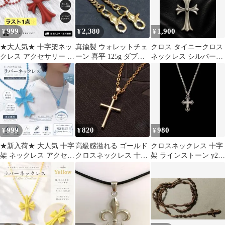
999
2,380
1,900
¥
¥
¥
★大人気★ 十字架ネッ
真鍮製 ウォレットチェ
クロス タイニークロス
クレス アクセサリー ラ
ーン 喜平 125g ダブル
ネックレス シルバーカ
バーネックレス ユニセ
ナスカン 52cm幅1.1cm
ラー ユニセックス
ックス
999
820
980
¥
¥
¥
★新入荷★ 大人気 十字
高級感溢れる ゴールド
クロスネックレス 十字
架 ネックレス アクセサ
クロスネックレス 十字
架 ラインストーン y2k
リー ユニセックス ラバ
架 ペンダント メンズ
シルバー ストリート
ー
レディース