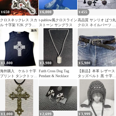
650
6,000
455
¥
¥
¥
クロスネックレス スカ
t-pablow風クロスライン
高品質 サンリオ ばつ丸
ル 十字架 Y2K グラン
ストーン サングラス
クロス ネイルパーツ ミ
ジ パンク 裏原 ギャル
ニパーツ
男 髑髏
1,800
3,980
5,980
¥
¥
¥
海外購入 ケルト十字
Faith Cross Dog Tag
【新品】本革 レザース
プリント タンクトップ
Pendant & Necklace
タッズベルト 黒 十字架
ブラック Mサイズ S
星 HTC風 グランジ パ
サイズ
ンク
1,000
2,699
3,999
¥
¥
¥