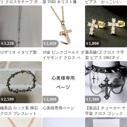
リ クロスモチーフ 片耳
架 INRI キリスト像 ア
ピアス かっこいい！
ピアス 十字架 ラインス
ンティーク壁掛け (A)
個性派！十字架！
トーン
3,220
2,420
1,800
¥
¥
¥
ロザリオ イタリア製
18金 ピンクゴールド ダ
最高級CZ クロス 十字
イヤモンド クロス ペン
架 ピアス 18KGP イエ
ダント ネックレス 十字
ローゴールド 両耳用
架
2,599
2,400
1,380
¥
¥
¥
極美品 ロック系 輝石
心美様専用ページ
【新品】チョーカー 十
クロス ブレスレット 十
字架 クロス ゴシック
字架 クロスボール シル
Y2K 地雷系 黒
バー