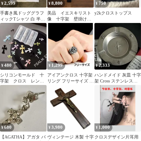
2,599
8,800
750
¥
¥
¥
手書き風ドッググラフ
美品 イエスキリスト
y2kクロストップス
ィックTシャツ 白 半袖
像 十字架 壁掛け
Y2K archive
INRI 壁飾り 宗教像
キリスト教
480
1,299
2,333
¥
¥
¥
シリコンモールド 十
アイアンクロス 十字架
ハンドメイド 灰皿 十字
字架 クロス レン
リング フリーサイズ 指
架 Cross ステンレス※
ジ デコレーション
輪 バイカー ロック ス
ノーブランド
クロムネイル 装飾
トリート
680
3,980
1,000
¥
¥
¥
【AGATHA】アガタ パ
ヴィンテージ 木製 十字
クロスデザイン片耳用