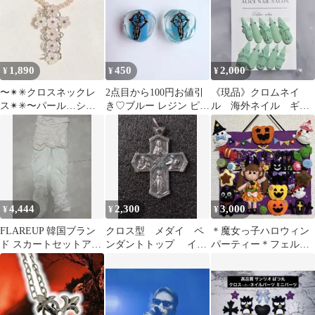
1,890
450
2,000
¥
¥
¥
〜✴︎✳︎クロスネックレ
2点目から100円お値引
《現品》クロムネイ
ス✴︎✳︎〜パール…シェ
き♡ブルー レジン ピア
ル 海外ネイル ギャ
ル… silver チャーム取
ス
ルネイル ウィッシュ
り外し可能
コア シズニルック
4,444
2,300
3,000
¥
¥
¥
FLAREUP 韓国ブラン
クロス型 メダイ ペ
＊魔女っ子ハロウィン
ド スカートセットアッ
ンダントトップ イタ
パーティー＊フェルト
プパンツ サイバー
リア製 カトリック
リース ハンドメイド
キリスト教