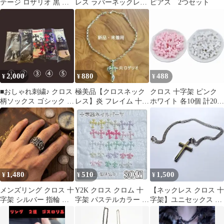
テージ ロザリオ 黒 ク
レス ラバーネックレス
ピアス 2つセット
ロス ペンダント 十字架
アクセサリー ライトブ
マリア
ルー 十字架
2,000
880
488
¥
¥
¥
■おしゃれ刺繍♪ クロス
極美品【クロスネック
クロス 十字架 ピンク
柄ソックス ゴシック ま
レス】炎 フレイム 十字
ホワイト 各10個 計20個
とめ買いがお得 番号指
架 ロザリオ シルバー
ネイルパーツ デコパー
定OK
新品未着用
ツ
1,480
510
1,500
¥
¥
¥
メンズリング クロス 十
Y2K クロス クロム 十
【ネックレス クロス 十
字架 シルバー 指輪 幅
字架 パステルカラー ネ
字架】ユニセックス シ
広 重厚 ゴシック フリ
イルパーツ 30個セット
ルバークロス
ーサイズ