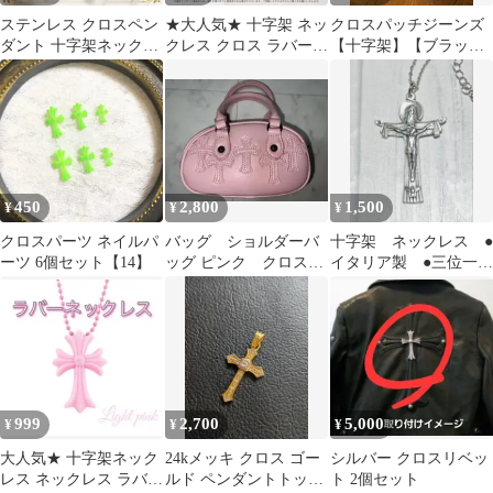
ステンレス クロスペン
★大人気★ 十字架 ネッ
クロスパッチジーンズ
ダント 十字架ネックレ
クレス クロス ラバーネ
【十字架】【ブラッ
ス 厚み5mm
ックレス アクセサリー
ク】
ブラック
450
2,800
1,500
¥
¥
¥
クロスパーツ ネイルパ
バッグ ショルダーバ
十字架 ネックレス ●
ーツ 6個セット【14】
ッグ ピンク クロス
イタリア製 ●三位一体
Y2K
像 ●キリスト十字架像
ネックレス
999
2,700
5,000
¥
¥
¥
大人気★ 十字架ネック
24kメッキ クロス ゴー
シルバー クロスリベッ
レス ネックレス ラバー
ルド ペンダントトップ
ト 2個セット