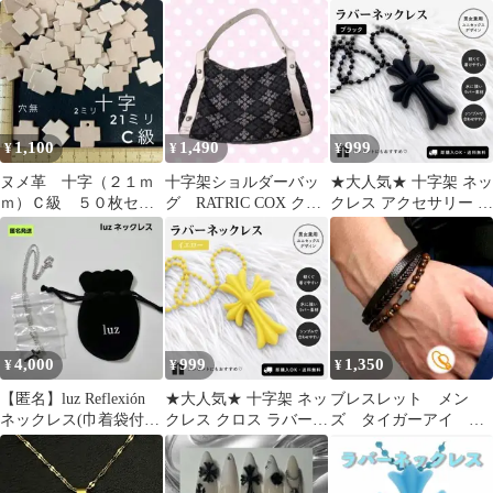
ネックレス ユニセック
メンズ
ス ピンク
1,100
1,490
999
¥
¥
¥
ヌメ革 十字（２１ｍ
十字架ショルダーバッ
★大人気★ 十字架 ネッ
ｍ）Ｃ級 ５０枚セッ
グ RATRIC COX クロ
クレス アクセサリー ユ
ト
ス Y2K パンク 平成
ニセックス ラバーネッ
クレス
4,000
999
1,350
¥
¥
¥
【匿名】luz Reflexión
★大人気★ 十字架 ネッ
ブレスレット メン
ネックレス(巾着袋付
クレス クロス ラバーネ
ズ タイガーアイ ア
き) 歌い手 十字架
ックレス アクセサリー
メカジストリート pu
イエロー
レザー ブラウン 夏