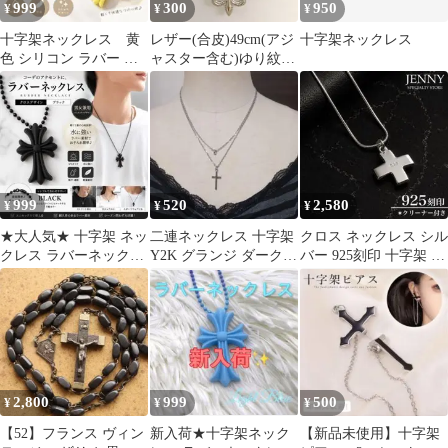
999
300
950
¥
¥
¥
十字架ネックレス 黄
レザー(合皮)49cm(アジ
十字架ネックレス
色 シリコン ラバー ラ
ャスター含む)ゆり紋章
バーネックレス ネック
ネックレス
レス イエロー
999
520
2,580
¥
¥
¥
★大人気★ 十字架 ネッ
二連ネックレス 十字架
クロス ネックレス シル
クレス ラバーネックレ
Y2K グランジ ダークコ
バー 925刻印 十字架 ペ
ス アクセサリー ユニセ
ア ギャル サブカル
ンダント シンプル 新品
ックス
2,800
999
500
¥
¥
¥
【52】フランス ヴィン
新入荷★十字架ネック
【新品未使用】十字架