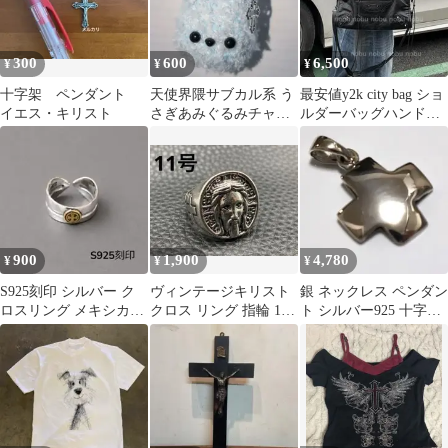
300
600
6,500
¥
¥
¥
十字架 ペンダント
天使界隈サブカル系 う
最安値y2k city bag ショ
イエス・キリスト
さぎあみぐるみチャー
ルダーバッグハンドバ
ム 十字架ピアス
ッグ archive
900
1,900
4,780
¥
¥
¥
S925刻印 シルバー ク
ヴィンテージキリスト
銀 ネックレス ペンダン
ロスリング メキシカン
クロス リング 指輪 11
ト シルバー925 十字架
インディアン ヴィンテ
号 シルバー
クロス 可愛い 小さい
ージ