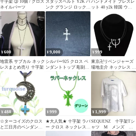
十字架 ③ 10個 / クロス
スタッズベルト Y2K パ
ハンドメイド ブレスレ
ネイルパーツ
ンク グランジ ロック
ット 40 y2k 韓国 ウィ
十字架 ブラック 男女兼
ッシュコア 十字架 りぼ
用
ん
600
9,000
999
¥
¥
¥
地雷系 サブカル ネック
シルバー925 クロス ペ
東京卍リベンジャーズ
レスまとめ売り 十字架
ンダントトップ 彫刻デ
場地圭介 ネックレス チ
ザイン 十字架 アクセサ
ョーカー 場時 コスプレ
リー
ばじ
488
999
1,999
¥
¥
¥
☆ターコイズのクロス
★大人気★ 十字架 ラバ
SEQUENZ 十字架Tシ
と三日月のペンダント
ー クロス ネックレス
ャツ M メンズ ホ
トップ☆天然石 パワー
ユニセックス グリーン
ワイト ラインストー