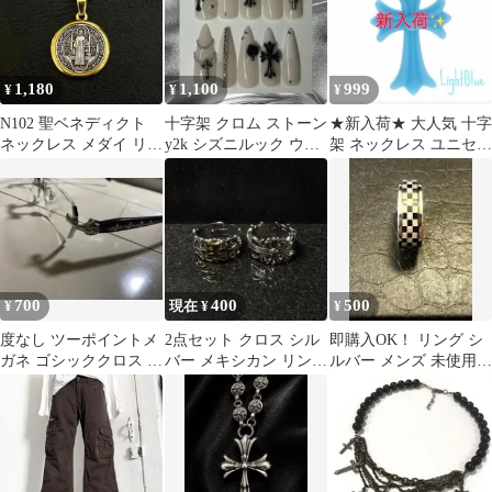
1,180
1,100
999
¥
¥
¥
N102 聖ベネディクト
十字架 クロム ストーン
★新入荷★ 大人気 十字
ネックレス メダイ リバ
y2k シズニルック ウィ
架 ネックレス ユニセッ
ーシブル ペンダント ゴ
ッシュコア フレンチ バ
クス アクセサリー ラバ
ールド
ラ
ー
700
400
500
¥
現在 ¥
¥
度なし ツーポイントメ
2点セット クロス シル
即購入OK！ リング シ
ガネ ゴシッククロス 十
バー メキシカン リング
ルバー メンズ 未使用
字架 リムレス伊達メガ
フリーサイズ
即日発送 匿名配送OK
ネ Y2K