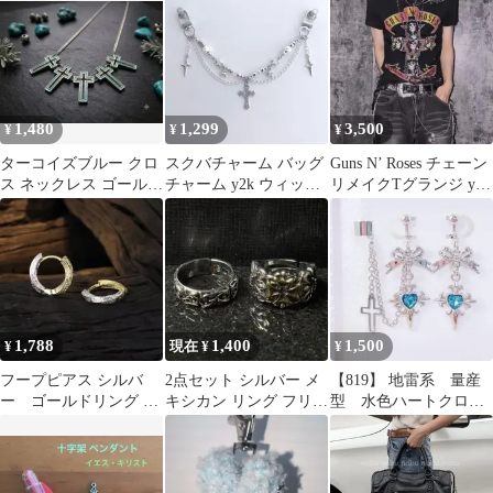
ストーン
緑
ンロゴ
1,480
1,299
3,500
¥
¥
¥
ターコイズブルー クロ
スクバチャーム バッグ
Guns N’ Roses チェーン
ス ネックレス ゴールド
チャーム y2k ウィッシ
リメイクTグランジ y2k
5連 十字架 Y2K
ュコア〈cross-102〉
ロック 平成
1,788
1,400
1,500
¥
現在 ¥
¥
フープピアス シルバ
2点セット シルバー メ
【819】 地雷系 量産
ー ゴールドリング メ
キシカン リング フリー
型 水色ハートクロス
ンズ 透かし彫り風
サイズ
イヤリング・イヤーカ
彫刻 Y2K
フ