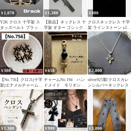
1,070
1,380
880
¥
¥
¥
Y2K クロス 十字架 ス
【新品】ネックレス 十
クロスネックレス 十字
タッズベルト ブラック
字架 ギター ゴシック
架 ラインストーン y2k
パンク グランジ 男女
パンク Y2K 黒
シルバー
300
650
2,800
¥
¥
¥
【No.756】クロス(十字
チャームNo.194 ハン
silver925製/クロスカレ
架)エナメルチャーム10
ドメイド モリオン⚠︎
ンシルバーネックレス
個セット(ブラック)
透過&クロスメタルパ
ーツ チャーム
1,380
999
3,000
¥
¥
¥