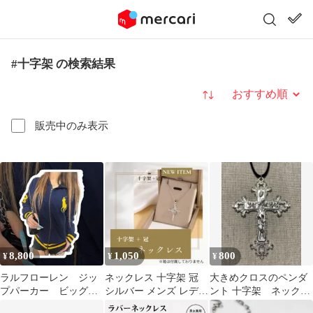
#十字架 の検索結果
並び替え
販売中のみ表示
8,800
1,050
800
¥
¥
¥
ラルフローレン ジッ
ネックレス 十字架 冠
大きめクロスのペンダ
プパーカー ビッグポ
シルバー メンズ レディ
ント 十字架 ネックレ
ニー y2k 平成ギャ
ース クロスネックレス
ス ハンドメイド