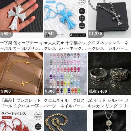
ル archive
おしゃれ
no.463
999
949
1,380
¥
¥
¥
十字架 缶オープナー キ
★大人気★ 十字架ネッ
クロスネックレス ネ
ーホルダー 3Dプリント
クレス ラバーネックレ
ックレス シルバー
シルク白
ス アクセサリー ユニセ
十字架 ヴィンテージ
ックス
新品未使用
900
300
400
¥
¥
現在 ¥
【新品】ブレスレット
クロムネイル クロス
2点セット シルバー メ
ゴールド クロス 十字架
パーツ ネイルパー
キシカン リング フリー
ジルコニア レディース
ツ クロスモールド
サイズ
十字架 ネイル パー
ツ