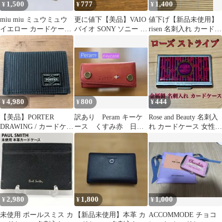
1,500
777
1,400
¥
¥
¥
miu miu ミュウミュウ
更に値下【美品】VAIO
値下げ【新品未使用】
イエロー カードケース
バイオ SONY ソニー ア
risen 名刺入れ カードケ
名刺入れ レディース
ルミ製名刺入れ
ース マグネット式 箱付
き 黒
4,980
800
444
¥
¥
¥
【美品】PORTER
訳あり Peram キーケ
Rose and Beauty 名刺入
DRAWING / カードケー
ース くすみ赤 日本
れ カードケース 女性向
ス 名刺入れ
製 未使用
け 女性用
2,980
1,800
1,000
¥
¥
¥
未使用 ポールスミス カ
【新品未使用】本革 カ
ACCOMMODE チョコ