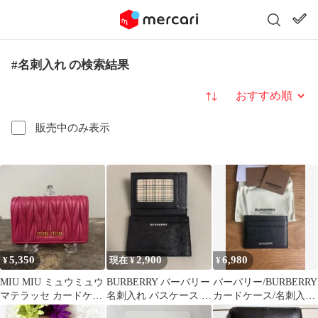
#名刺入れ の検索結果
並び替え
販売中のみ表示
5,350
2,900
6,980
¥
現在 ¥
¥
MIU MIU ミュウミュウ
BURBERRY バーバリー
バーバリー/BURBERRY
マテラッセ カードケー
名刺入れ パスケース 定
カードケース/名刺入
ス 名刺入れ ピンク
期入れ ブラック レザー
れ （おまけ付）