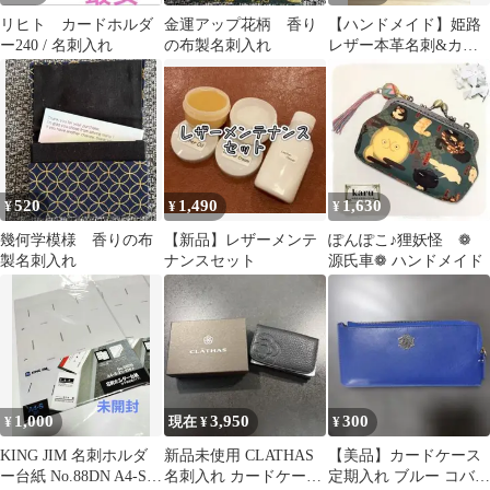
リヒト カードホルダ
金運アップ花柄 香り
【ハンドメイド】姫路
ー240 / 名刺入れ
の布製名刺入れ
レザー本革名刺&カー
ドケース海亀(ホヌ)刻
印
520
1,490
1,630
¥
¥
¥
幾何学模様 香りの布
【新品】レザーメンテ
ぽんぽこ♪狸妖怪 ❁
製名刺入れ
ナンスセット
源氏車❁ ハンドメイド
1,000
3,950
300
¥
現在 ¥
¥
KING JIM 名刺ホルダ
新品未使用 CLATHAS
【美品】カードケース
ー台紙 No.88DN A4-S 2
名刺入れ カードケース
定期入れ ブルー コバル