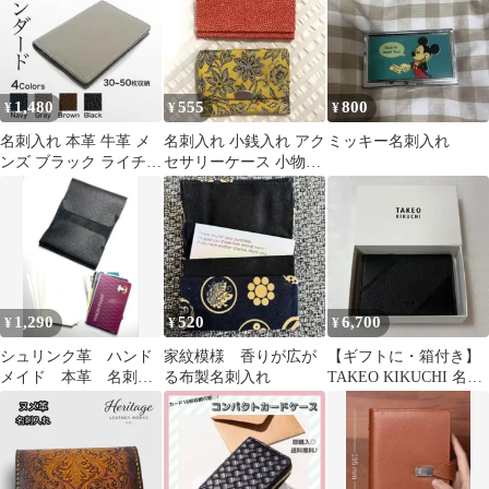
1,480
555
800
¥
¥
¥
名刺入れ 本革 牛革 メ
名刺入れ 小銭入れ アク
ミッキー名刺入れ
ンズ ブラック ライチ柄
セサリーケース 小物入
カードケース ビジネス
れ 薬入れ 2点セット 和
和小物
1,290
520
6,700
¥
¥
¥
シュリンク革 ハンド
家紋模様 香りが広が
【ギフトに・箱付き】
メイド 本革 名刺入
る布製名刺入れ
TAKEO KIKUCHI 名刺
れ カードケース 黒
入れ カードケース 黒