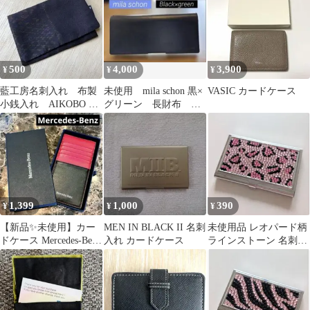
500
4,000
3,900
¥
¥
¥
藍工房名刺入れ 布製
未使用 mila schon 黒×
VASIC カードケース
小銭入れ AIKOBO 小
グリーン 長財布 薄
物入れ 和柄小物 和
型
雑貨
1,399
1,000
390
¥
¥
¥
【新品✨未使用】カー
MEN IN BLACK II 名刺
未使用品 レオパード柄
ドケース Mercedes-Benz
入れ カードケース
ラインストーン 名刺入
ベンツ 箱付き
れ カードケース ミラー
兼用