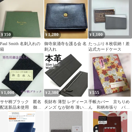
あり
350
1,280
1,100
¥
¥
¥
Paul Smith 名刺入れの
御寺泉涌寺を護る会 名
たっぷり８枚収納！差
箱
刺入れ
込式カードケース
1,000
2,380
555
¥
¥
¥
サヤ柄ブラック 匿名
長財布 薄型 レディース
手帳カバー 京ちりめ
配送新品未使用 御念
メンズ なが財布 薄い
ん 和柄布張り パス
珠入れ数珠ケース 冠
本革 ブラック 黒 新品
ポート入 保険証入
婚葬祭 葬式 男性用
未使用
母子手帳 カード入