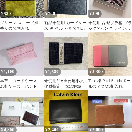
520
700
390
¥
¥
¥
グリーン スエード風
新品未使用 カードケー
未使用品 ゼブラ柄 ブラ
香りの名刺入れ
ス 黒 ベルト付 名刺入
ック✕ピンク ラインス
れ 20枚 サフィアーノ調
トーン 名刺入れ ミラー
兼用
1,100
1,580
3,300
¥
¥
¥
本革 カードケース
未使用品❣️重要無形文
T*）様 Paul Smith/ポー
名刺ケース ハンドメ
化財指定 本場結城
ルスミス/名刺入れ
イド レザークラフト
紬 絹100% 名刺入れ
4,800
2,400
2,000
¥
¥
¥