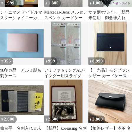
1,999
1,880
1,000
¥
¥
¥
シャニマス アイドルマ
Mercedes-Benz メルセデ
サヤ柄ホワイト 新品
スターシャイニーカラ
スベンツ カードケース
未使用 御念珠入れ
ーズ マルチカードケー
名刺入れ ノベルティ
数珠ケース 冠婚葬
ス＋BOOK
祭 葬式 男性用
355
999
8,999
¥
¥
¥
無印良品 アルミ製名
アミファ 6リングA5バ
【非売品】モンブラン
刺ケース
インダー用スライダー
レザー カードケース ダ
ポケットラベンダーミ
ークブラウン ホワイト
ント 計4枚
スター
2,600
2,500
2,800
¥
¥
¥
仙台平 名刺入れ☆未
【新品】koreasang 名刺
【姫路レザー】本革 名