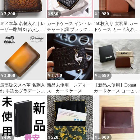
3,200
930
1,980
¥
¥
¥
ヌメ本革 名刺入れ｜レ
カードケース イントレ
150枚入り 大容量 カー
ーザー彫刻＆ぼかし染
チャート調 ブラック 大
ドケース カード入れ 名
め｜エレガントなボタ
容量 新品未使用 財布
刺入れブラウン
ニカル柄
コンパクト
3,000
1,780
1,690
¥
¥
¥
最高級ヌメ本革 名刺入
新品未使用 レディー
【新品未使用】Domat
れ 手染めグラデーショ
ス カードケース
カードケース コーヒー
ン 職人手縫い カードケ
ブラウン アコーディオ
ース 茶
ン式 本革
400
520
1,000
¥
¥
¥