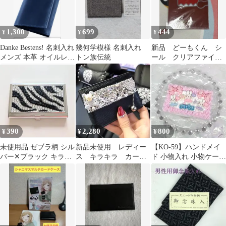
1,300
699
444
¥
¥
¥
Danke Bestens! 名刺入れ
幾何学模様 名刺入れ
新品 どーもくん シ
メンズ 本革 オイルレザ
トン族伝統
ール クリアファイ
ー ネイビー 紺
ル セット
390
2,280
800
¥
¥
¥
未使用品 ゼブラ柄 シル
新品未使用 レディー
【KO-59】ハンドメイ
バー✕ブラック キラキ
ス キラキラ カード
ド 小物入れ 小物ケース
ラ 名刺入れ ミラー兼用
ケース
収納 ホイップデコ デコ
パ