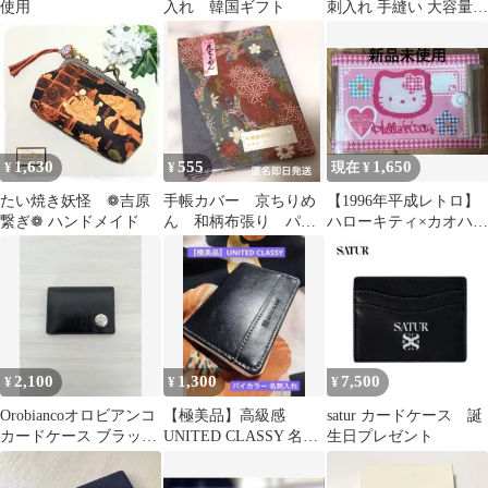
使用
入れ 韓国ギフト
刺入れ 手縫い 大容量30
枚 メンズ レディース
黒
1,630
555
1,650
¥
¥
現在 ¥
たい焼き妖怪 ❁吉原
手帳カバー 京ちりめ
【1996年平成レトロ】
繋ぎ❁ ハンドメイド
ん 和柄布張り パス
ハローキティ×カオハナ
ポート入 保険証入
×カードケース×ヴィン
母子手帳入 カード入
テージ×希少
2,100
1,300
7,500
¥
¥
¥
Orobiancoオロビアンコ
【極美品】高級感
satur カードケース 誕
カードケース ブラック
UNITED CLASSY 名刺
生日プレゼント
レザー
入れ バイカラー シック
本革