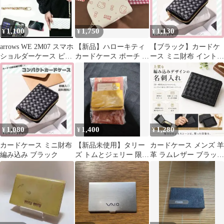
1,100
1,750
1,130
¥
¥
¥
arrows WE 2M07 スマホ
【新品】ハローキティ
【ブラック】カードケ
ショルダーケース ピン
カードケース ポーチ 2
ース ミニ財布 イントレ
ク送料込み匿名配送
点セット kitty 零銭入
チャート調 新品未使用
れ
ジャバラ
1,080
1,400
1,280
¥
¥
¥
カードケース ミニ財布
【新品未使用】タリー
カードケース メンズ 羊
編み込み ブラック
ズ トムとジェリー 限定
革 ラムレザー ブラック
タリーズカード＆カー
編み込み 薄型 黒 レザ
ドケースセット
ー