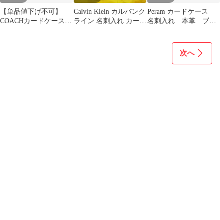
【単品値下げ不可】
Calvin Klein カルバンク
Peram カードケース
COACHカードケース箱
ライン 名刺入れ カード
名刺入れ 本革 ブラ
あり
ケース
ウン グローリブス
未使用
次へ