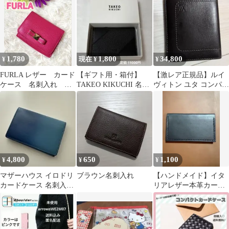
1,780
1,800
34,800
¥
現在 ¥
¥
FURLA レザー カード
【ギフト用・箱付】
【激レア正規品】ルイ
ケース 名刺入れ ビ
TAKEO KIKUCHI 名刺
ヴィトン ユタ コンパク
ビッドピンク系
入れ カードケース ほぼ
トウォレット 二つ折り
新品
M97021
4,800
650
1,100
¥
¥
¥
マザーハウス イロドリ
ブラウン名刺入れ
【ハンドメイド】イタ
カードケース 名刺入れ
リアレザー本革カード
蒼海
ケース海亀(ホヌ)刻印