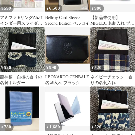
599
6,500
980
¥
¥
¥
アミファ 6リングA5バ
Bellroy Card Sleeve
【新品未使用】
インダー用スライダー
Second Edition ベルロイ
MIGEEC 名刺入れ ブラ
ポケットラベンダーミ
ウン ステンレス
ント セリア①
520
990
520
¥
¥
¥
龍神柄 白檀の香りの
LEONARDO CENBALE
ネイビーチェック 香
名刺ホルダー
名刺入れ ブラック
りの名刺入れ
780
1,680
520
¥
¥
¥