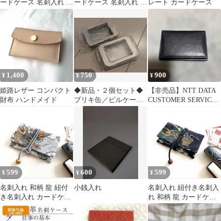
ードケース 名刺入れ パ
ードケース 名刺入れ ブ
レート カードケース
スケース レザー 黒
ラック
1,400
750
900
¥
¥
¥
姫路レザー コンパクト
◆新品・２個セット◆
【非売品】NTT DATA
財布 ハンドメイド
ブリキ缶／ピルケース
CUSTOMER SERVICE
／薬入れ／小物入れ／
カードケース
小物ケース／缶ケース
599
600
599
¥
¥
¥
名刺入れ 和柄 龍 紐付
小銭入れ
名刺入れ 紐付き名刺入
き名刺入れ カードケー
れ 和柄 龍 カードケー
ス 印鑑ケース マルチケ
ス 印鑑ケース マルチケ
ース
ース