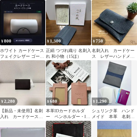
穴 3セット
牛革 ブラック 箱付き
トブルー 型押しレザー
調
800
1,300
750
¥
¥
¥
ホワイト カードケース
正絹 つづれ織り 名刺入
名刺入れ カードケー
フェイクレザー ゴール
れ 和小物（15ほ）
ス レザーハンドメイ
ド金具
ド
2,280
680
1,290
¥
¥
¥
【新品・未使用】名刺
本革IDカードホルダ
シュリンク革 ハンド
入れ カードケース
ー ペンホルダー・IC
メイド 本革 名刺入
ダークブラウン
カード収納 サーモン
れ カードケース チ
ピンク
ャコールグレー