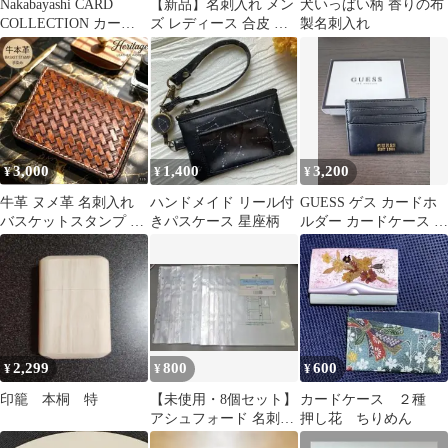
Nakabayashi CARD
【新品】名刺入れ メン
犬いっぱい柄 香りの布
COLLECTION カード
ズ レディース 合皮 角
製名刺入れ
ファイル
が折れない カードケー
ス ピンク
3,000
1,400
3,200
¥
¥
¥
牛革 ヌメ革 名刺入れ
ハンドメイド リール付
GUESS ゲス カードホ
バスケットスタンプ 手
きパスケース 星座柄
ルダー カードケース パ
染め アンティーク カー
スケース 黒【専用箱付
ドケース
き】
2,299
800
600
¥
¥
¥
印籠 本桐 特
【未使用・8個セット】
カードケース ２種
アシュフォード 名刺ホ
押し花 ちりめん
ルダー A5サイズ 6穴 訳