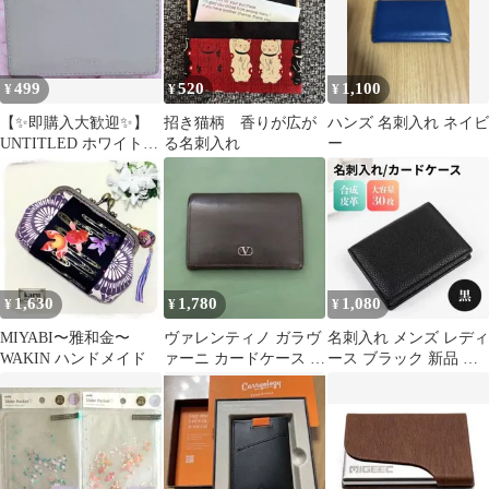
499
520
1,100
¥
¥
¥
【✨即購入大歓迎✨】
招き猫柄 香りが広が
ハンズ 名刺入れ ネイビ
UNTITLED ホワイトレ
る名刺入れ
ー
ザー カードケース
1,630
1,780
1,080
¥
¥
¥
MIYABI〜雅和金〜
ヴァレンティノ ガラヴ
名刺入れ メンズ レディ
WAKIN ハンドメイド
ァーニ カードケース 名
ース ブラック 新品 カ
刺入れ
ードケース プレゼント
シンプル