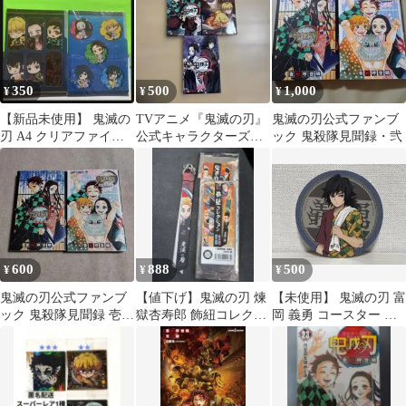
350
500
1,000
¥
¥
¥
【新品未使用】 鬼滅の
TVアニメ『鬼滅の刃』
鬼滅の刃公式ファンブ
刃 A4 クリアファイル 2
公式キャラクターズブ
ック 鬼殺隊見聞録・弐
枚セット
ック 壱ノ巻
600
888
500
¥
¥
¥
鬼滅の刃公式ファンブ
【値下げ】鬼滅の刃 煉
【未使用】 鬼滅の刃 富
ック 鬼殺隊見聞録 壱
獄杏寿郎 飾紐コレクシ
岡 義勇 コースター 極
弐 付録完備
ョン ストラップ
楽湯 第4弾