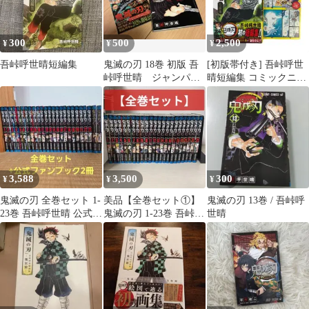
300
500
2,500
¥
¥
¥
吾峠呼世晴短編集
鬼滅の刃 18巻 初版 吾
[初版帯付き] 吾峠呼世
峠呼世晴 ジャンパラ
晴短編集 コミックニュ
付き
ース付き
3,588
3,500
300
¥
¥
¥
鬼滅の刃 全巻セット 1-
美品【全巻セット①】
鬼滅の刃 13巻 / 吾峠呼
23巻 吾峠呼世晴 公式フ
鬼滅の刃 1-23巻 吾峠呼
世晴
ァンブック2冊
世晴