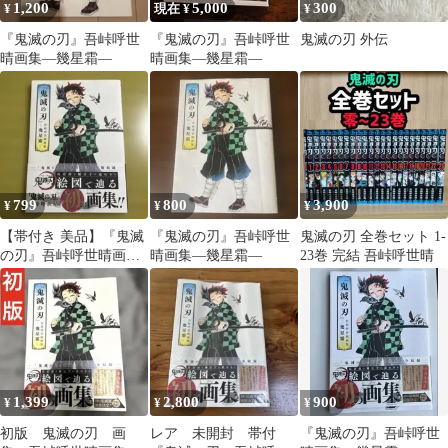
1,200
5,000
300
¥
現在 ¥
¥
『鬼滅の刃』吾峠呼世
『鬼滅の刃』吾峠呼世
鬼滅の刃 外伝
晴画集―幾星霜―
晴画集―幾星霜―
799
800
3,900
¥
¥
¥
【帯付き 美品】『鬼滅
『鬼滅の刃』吾峠呼世
鬼滅の刃 全巻セット 1-
の刃』吾峠呼世晴画集
晴画集―幾星霜―
23巻 完結 吾峠呼世晴
―幾星霜―
1,399
2,800
900
¥
¥
¥
初版 鬼滅の刃 画
レア 未開封 帯付
『鬼滅の刃』吾峠呼世