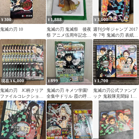
300
1,888
3,000
¥
¥
¥
鬼滅の刃 10
鬼滅の刃 鬼滅祭 後夜
週刊少年ジャンプ 2017
祭 アニメ伍周年記念祭
年 7号 鬼滅の刃 表紙
辰年 アクリルスタン
柱初登場号
ド 我妻善逸
6,000
899
1,700
現在 ¥
¥
¥
鬼滅の刃 JC柄クリア
鬼滅の刃 キメツ学園!
鬼滅の刃公式ファンブ
ファイルコレクショ
全集中ドリル 霞の呼吸
ック 鬼殺隊見聞録 1・2
ン 第1弾 第2弾 フル
編
- 吾峠 呼世晴
コンプリート