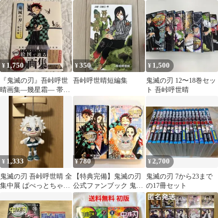
小説 1・2巻
1,750
350
1,500
¥
¥
¥
『鬼滅の刃』吾峠呼世
吾峠呼世晴短編集
鬼滅の刃 12〜18巻セッ
晴画集―幾星霜― 帯付
ト 吾峠呼世晴
き 初版
1,333
780
2,700
¥
¥
¥
鬼滅の刃 吾峠呼世晴 全
【特典完備】鬼滅の刃
鬼滅の刃 7から23まで
集中展 ぱぺっとちゃー
公式ファンブック 鬼殺
の17冊セット
む マスコット 不死川実
隊見聞録 2冊セット
弥