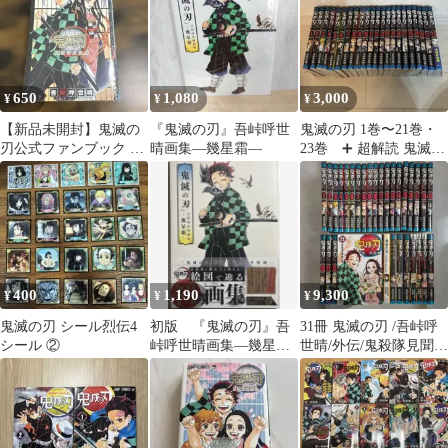
650
1,080
3,000
¥
¥
¥
【新品未開封】鬼滅の
『鬼滅の刃』吾峠呼世
鬼滅の刃 1巻〜21巻・
刃公式ファンブック 鬼
晴画集―幾星霜―
23巻 ➕ 超解読 鬼滅の
殺隊見聞録 吾峠呼世
刃 大正鬼殺考察録 セ
晴
ット美品
400
1,190
9,300
¥
¥
¥
鬼滅の刃 シール烈伝4
初版 『鬼滅の刃』吾
31冊 鬼滅の刃 /吾峠呼
シール ②
峠呼世晴画集―幾星霜
世晴/外伝/鬼殺隊見聞録
―
漫画 コミック ノベライ
ズ