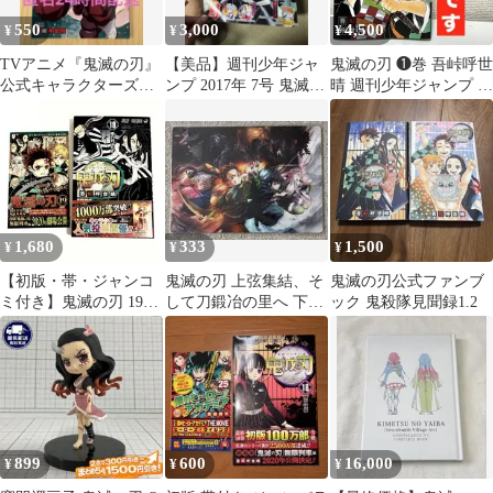
550
3,000
4,500
¥
¥
¥
TVアニメ『鬼滅の刃』
【美品】週刊少年ジャ
鬼滅の刃 ❶巻 吾峠呼世
公式キャラクターズブ
ンプ 2017年 7号 鬼滅の
晴 週刊少年ジャンプ ジ
ック 壱ノ巻
刃 表紙
ャンプコミックス
1,680
333
1,500
¥
¥
¥
【初版・帯・ジャンコ
鬼滅の刃 上弦集結、そ
鬼滅の刃公式ファンブ
ミ付き】鬼滅の刃 19巻
して刀鍛冶の里へ 下敷
ック 鬼殺隊見聞録1.2
吾峠呼世晴
き
899
600
16,000
¥
¥
¥