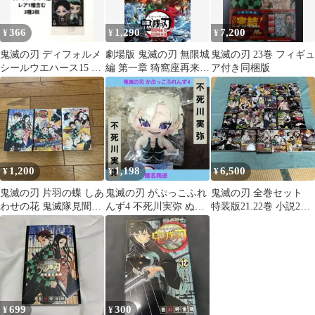
366
1,290
7,200
¥
¥
¥
鬼滅の刃 ディフォルメ
劇場版 鬼滅の刃 無限城
鬼滅の刃 23巻 フィギュ
シールウエハース15 ス
編 第一章 猗窩座再来
ア付き同梱版
ーパーレア獪岳 善逸
ノベライズ
珠世＆愈史郎
1,200
1,198
6,500
¥
¥
¥
鬼滅の刃 片羽の蝶 しあ
鬼滅の刃 がぷっこふれ
鬼滅の刃 全巻セット
わせの花 鬼滅隊見聞録
んず4 不死川実弥 ぬい
特装版21.22巻 小説2
小説版
ぐるみ
冊 吾峠 呼世晴 オマ
ケ付き
699
300
¥
¥