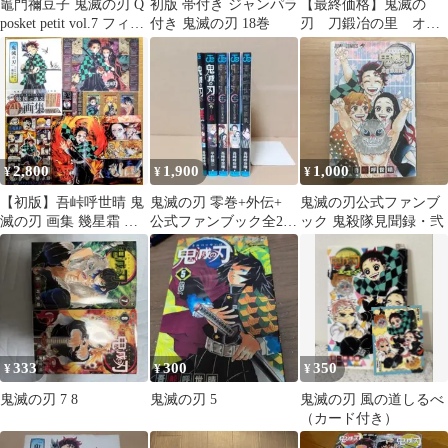
竈門禰豆子 鬼滅の刃 Q
初版 帯付き ジャンパラ
【最終価格】鬼滅の
posket petit vol.7 フィギ
付き 鬼滅の刃 18巻
刃 刀鍛冶の里 オー
ュア
プニング エンディン
グ コンプリートブッ
ク
2,800
1,900
1,000
¥
¥
¥
【初版】吾峠呼世晴 鬼
鬼滅の刃 零巻+外伝+
鬼滅の刃公式ファンブ
滅の刃 画集 幾星霜 ポ
公式ファンブック全2巻
ック 鬼殺隊見聞録・弐
スター しおり シール
+短編集 5冊セット
セット
333
300
350
¥
¥
¥
鬼滅の刃 7 8
鬼滅の刃 5
鬼滅の刃 風の道しるべ
（カード付き）