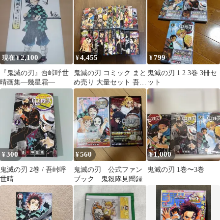
2,100
4,455
799
現在 ¥
¥
¥
『鬼滅の刃』吾峠呼世
鬼滅の刃 コミック まと
鬼滅の刃 1 2 3巻 3冊セ
晴画集―幾星霜―
め売り 大量セット 吾峠
ット
呼世晴 ジャンプ漫画 人
気作品
300
560
1,000
¥
¥
¥
鬼滅の刃 2巻 / 吾峠呼
鬼滅の刃 公式ファン
鬼滅の刃 1巻〜3巻
世晴
ブック 鬼殺隊見聞録