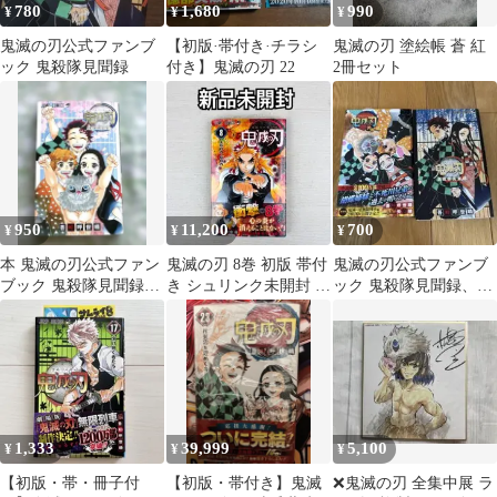
780
1,680
990
¥
¥
¥
鬼滅の刃公式ファンブ
【初版·帯付き·チラシ
鬼滅の刃 塗絵帳 蒼 紅
ック 鬼殺隊見聞録
付き】鬼滅の刃 22
2冊セット
950
11,200
700
¥
¥
¥
本 鬼滅の刃公式ファン
鬼滅の刃 8巻 初版 帯付
鬼滅の刃公式ファンブ
ブック 鬼殺隊見聞録・
き シュリンク未開封 新
ック 鬼殺隊見聞録、片
弐
品未開封
羽の蝶セット
1,333
39,999
5,100
¥
¥
¥
【初版・帯・冊子付
【初版・帯付き】鬼滅
❌鬼滅の刃 全集中展 ラ