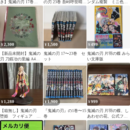
き】鬼滅の刃 17巻
の刃 23巻 吾峠呼世晴
ンダム複製 ミニ色紙
Demon Slayer 吾峠 呼世
最終巻 コミックス 漫
嘴平伊之助 松島晃
晴
画 ②
2,300
1,500
499
¥
¥
¥
【新品未開封】鬼滅の
鬼滅の刃 17〜23巻 セ
鬼滅の刃 片羽の蝶 みら
刃 刀鍛冶の里編 A4ク
ット
い文庫版
リアファイル収納ホル
ダー
1,280
1,900
999
¥
¥
¥
【箱無し】鬼滅の刃
『鬼滅の刃』の1巻〜15
鬼滅の刃 片羽の蝶、し
堕姫 フィギュア 鬼
巻
あわせの花、公式ファ
ノ装 玖の型 プライ
ンブック
ズ