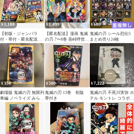
1,180
1,499
680
¥
¥
¥
【初版・ジャンパラ
【匿名配送】漫画 鬼滅
鬼滅の刃 シール烈伝5
付・帯付・匿名配送】
の刃 7〜8巻 吾峠呼世晴
まとめ売り24枚
鬼滅の刃 11 初版 帯付
初版 2冊セット
350
500
7,222
¥
¥
¥
劇場版 鬼滅の刃 無限列
鬼滅の刃 13巻 初版
鬼滅の刃 不死川実弥 ホ
車編 ノベライズ みらい
帯付き
テル モントレ コラボ
文庫版
アクリルスタンド フィ
ギュア