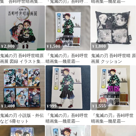
集 吾峠呼世晴画集―
『鬼滅の刃』吾峠呼世
晴画集―幾星霜―
幾星霜―
晴画集―幾星霜―
2,000
1,500
1,800
¥
¥
¥
鬼滅の刃 吾峠呼世晴原
『鬼滅の刃』吾峠呼世
鬼滅の刃 吾峠呼世晴 原
画展 図録 イラスト集
晴画集―幾星霜―
画展 クッション
画集
1,400
999
1,555
¥
¥
¥
鬼滅の刃 小説版・外伝
『鬼滅の刃』吾峠呼世
『鬼滅の刃』吾峠呼世
など 6冊セット
晴画集―幾星霜―
晴画集―幾星霜―