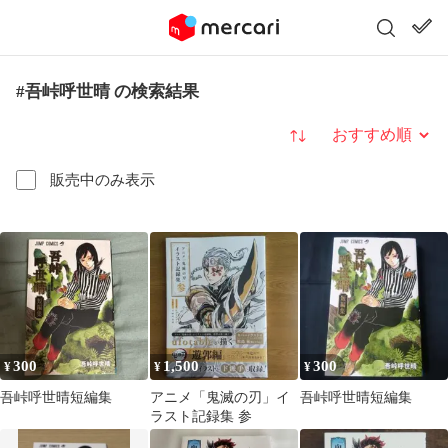
#吾峠呼世晴 の検索結果
並び替え
販売中のみ表示
300
1,500
300
¥
¥
¥
吾峠呼世晴短編集
アニメ「鬼滅の刃」イ
吾峠呼世晴短編集
ラスト記録集 参