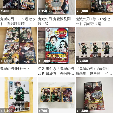
400
350
1,800
¥
¥
¥
鬼滅の刃 1 、２巻セッ
鬼滅の刃 鬼殺隊見聞
鬼滅の刃 1巻～13巻セ
ト 吾峠呼世晴 マン
録・弐
ット 吾峠呼世晴
ガ本 ジャンプコミッ
クス
1,000
1,000
3,480
¥
¥
¥
鬼滅の刃4冊セット
初版 帯付き「鬼滅の刃
『鬼滅の刃』吾峠呼世
23巻 最終巻」吾峠呼世
晴画集―幾星霜― イラ
晴
スト集
1,400
700
1,800
¥
¥
¥