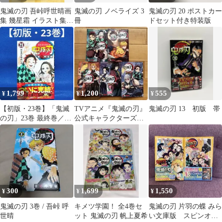
鬼滅の刃 吾峠呼世晴画
鬼滅の刃 ノベライズ 3
鬼滅の刃 20 ポストカー
集 幾星霜 イラスト集
冊
ドセット付き特装版
帯付き
1,799
1,200
555
¥
¥
¥
【初版・23巻】「鬼滅
TVアニメ『鬼滅の刃』
鬼滅の刃 13 初版 帯
の刃」23巻 最終巻／吾
公式キャラクターズブ
峠呼世晴 著
ック 5冊セット
300
1,699
1,550
¥
¥
¥
鬼滅の刃 3巻 / 吾峠 呼
キメツ学園！ 全4巻セ
鬼滅の刃 片羽の蝶 みら
世晴
ット 鬼滅の刃 帆上夏希
い文庫版 スピンオフ