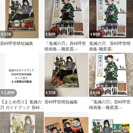
350
800
800
¥
¥
¥
吾峠呼世晴短編集
『鬼滅の刃』吾峠呼世
鬼滅の刃 吾峠呼世晴
晴画集―幾星霜―
画集-幾星霜-
2,899
350
650
¥
¥
¥
【まとめ売り】鬼滅の
吾峠呼世晴短編集
『鬼滅の刃』吾峠呼世
刃 ガイドブック 吾峠呼
晴画集―幾星霜―
世晴短編集 2冊セット