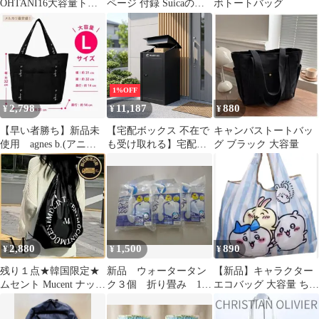
OHTANI16大容量トー
ページ 付録 Suicaのペ
ボトートバッグ
トバッグ ブラック
ンギン Big 保冷トート
バッグ
1%OFF
2,798
11,187
880
¥
¥
¥
【早い者勝ち】新品未
【宅配ボックス 不在で
キャンバストートバッ
使用 agnes b.(アニエ
も受け取れる】宅配ボ
グ ブラック 大容量
スベー) トートバッ
ックス 大容量 ダイヤル
グ 黒 L
式 置き型 A4対応 複数
投函 防水防犯 一戸建て
玄関 屋外 大型 盗難防
止 据え置きタイプ ブラ
ック
2,880
1,500
890
¥
¥
¥
残り１点★韓国限定★
新品 ウォータータン
【新品】キャラクター
ムセント Mucent ナップ
ク３個 折り畳み 10
エコバッグ 大容量 ちい
サック デイバック リュ
リットル アイリスオ
かわ ストライプ
ック
ーヤマ