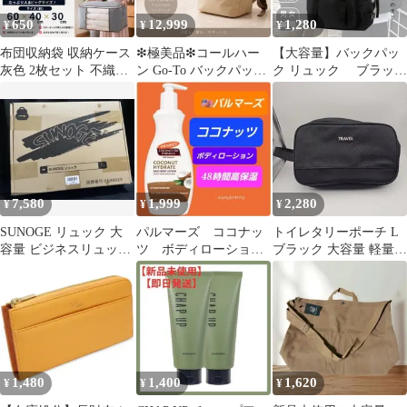
650
12,999
1,280
¥
¥
¥
布団収納袋 収納ケース
❇︎極美品❇︎コールハー
【大容量】バックパッ
灰色 2枚セット 不織布
ン Go-To バックパック
ク リュック ブラッ
衣類収納 大容量
リュック PC収納 A4収
ク 男女兼用 防水・
納可
防災バッグ
7,580
1,999
2,280
¥
¥
¥
SUNOGE リュック 大
パルマーズ ココナッ
トイレタリーポーチ L
容量 ビジネスリュック
ツ ボディローショ
ブラック 大容量 軽量
バックパック 出張 旅行
ン ボディクリーム
多収納 新品
パーマーズ
1,480
1,400
1,620
¥
¥
¥