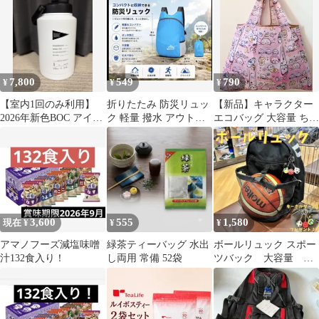
7,800
549
790
¥
¥
¥
【室内1回のみ利用】
折りたたみ 防災リュッ
【新品】キャラクター
2026年新色BOC アイス
ク 軽量 撥水 アウトド
エコバッグ 大容量 ちい
ジャグ 1ガロン3.8Ｌ
ア ブルー男女兼用軽量
かわ ピンク C
大容量
3,600
555
1,580
現在 ¥
¥
¥
アマノフーズ減塩味噌
緑茶ティーバッグ 水出
ボールリュック スポー
汁132食入り！
し両用 常備 52袋
ツバック 大容量 多
機能 男女兼用 f