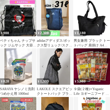
ク 軽量 A4収納
ック 小学生 合宿 修学
ラック ムセント 男女
旅行
兼用
900
2,300
1,180
¥
¥
¥
ベティちゃん ナップサ
adidasアディダス/ボッ
男女兼用 ブラック トー
ック ジムサック 大容量
クス型リュック/スクエ
トバッグ 肩掛け A4収
撥水 ベティブープ
アバックパック ブラッ
納 多機能 ポケット付き
ク31ℓ
メンズ
828
1,399
5,980
¥
¥
¥
SARAYA ヤシノミ洗剤
LAKOLE スクエアビッ
９袋(２種)⭐️Yoganic
つめかえ用 1000ml
クトートバック ブラッ
Life ヨギーニフード 新
ク変形ハート A4 大容
商品ゼリーおまけ付き
量