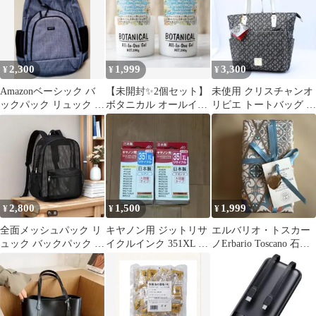
2,300
1,999
3,300
¥
¥
¥
Amazonベーシック バ
【未開封✨2個セット】
未使用 クリスチャンオ
ックパック リュック グ
ボタニカル オールイン
リビエ トートバッグ モ
レー
ワンゲルクリーム 290g
ノグラム 肩掛け A4 グ
レージュ
2,800
1,500
1,999
¥
¥
¥
全面メッシュパック リ
キヤノン用 ジットリサ
エルバリオ・トスカー
ュック バックパック ブ
イクルインク 351XL シ
ノErbario Toscano 石鹸
ラック 黒
アン・マゼンタ セット
300g