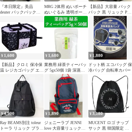
『本日限定』美品
MRG 2体用 ぬいポーチ
【新品】大容量 バック
deuter バックパック
ぬいぐるみ 透明ポーチ
パック 黒 リュック PC
23L
推し活
収納多機能 通学 通勤
男女兼用
1,600
1,680
1,880
¥
¥
¥
【新品】クロミ 保冷保
業務用 緑茶ティーバッ
ドット柄 エコバッグ 保
温 レジカゴバッグ エコ
グ 5gx50個 1袋 深蒸し
冷バッグ 自転車カバー
バッグ 大容量 サンリオ
茶 静岡茶 ティーパック
4,900
1,890
3,180
¥
¥
¥
Ray BEAMS別注 toleur
ジェニーラブ JENNI
MUCENT ロゴ ナップ
トーラ リュック ブラッ
love 大容量リュックサ
サック 黒 韓国限定 ブ