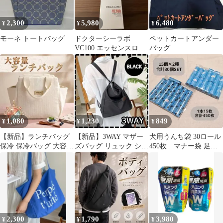
2,300
5,980
6,480
¥
¥
¥
モーネ トートバッグ
ドクターシーラボ
ペットカートアンダー
VC100 エッセンスロー
バッグ
ションEXV 285ml×1本
1,080
1,230
849
¥
¥
¥
【新品】ランチバッグ
【新品】3WAY マザー
犬用うんち袋 30ロール
保冷 保冷バッグ 大容量
ズバッグ リュック ショ
450枚 マナー袋 足跡
お弁当袋 コーデュロイ
ルダー 軽量 防水 ナイ
柄 水色 黒 白 ブル
ロン 黒
ー 袋
2,300
1,790
3,980
¥
¥
¥