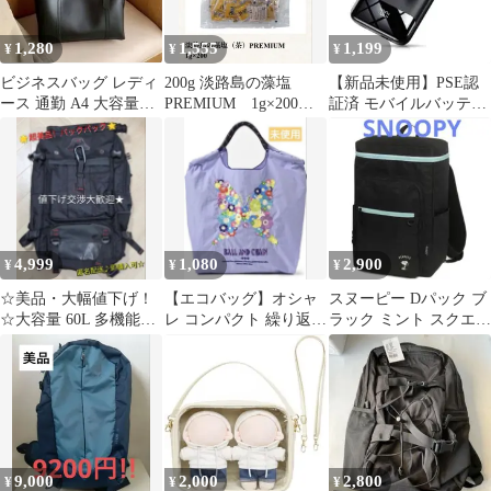
1,280
1,555
1,199
¥
¥
¥
ビジネスバッグ レディ
200g 淡路島の藻塩
【新品未使用】PSE認
ース 通勤 A4 大容量ト
PREMIUM 1g×200
証済 モバイルバッテリ
ート 黒 軽量 就活 フォ
個 プレミアム 業務
ー 20000mAh ブラック
ーマル
用
4,999
1,080
2,900
¥
¥
¥
☆美品・大幅値下げ！
【エコバッグ】オシャ
スヌーピー Dパック ブ
☆大容量 60L 多機能バ
レ コンパクト 繰り返し
ラック ミント スクエア
ックパック リュック ブ
使用 買い物袋 軽量 大
リュックサック バック
ラック
容量 収納
パック
9,000
2,000
2,800
¥
¥
¥