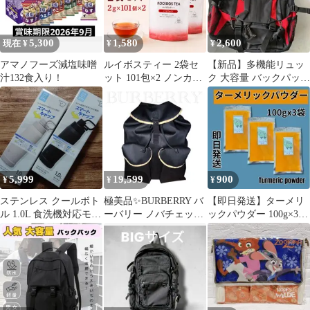
5,300
1,580
2,600
現在 ¥
¥
¥
アマノフーズ減塩味噌
ルイボスティー 2袋セ
⁠【新品】多機能リュッ
汁132食入り！
ット 101包×2 ノンカフ
ク 大容量 バックパック
ェイン 水出し ティーラ
黒アウトドア 防災 ジム
イフ
登山⁠
5,999
19,599
900
¥
¥
¥
ステンレス クールボト
極美品✨BURBERRY バ
【即日発送】ターメリ
ル 1.0L 食洗機対応モデ
ーバリー ノバチェック
ックパウダー 100g×3袋
ル 大容量 2本セット 象
バックパック ブラック
送料無料
印