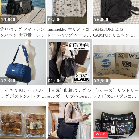
1,800
3,900
6,000
¥
¥
¥
釣りバッグ フィッシン
marimekko マリメッコ
JANSPORT BIG
グバッグ 大容量 ショ
トートバッグ ベージ
CAMPUS リュック ブ
ルダーバッグ ランガン
ュ 大容量
ラック 大容量 通学 通
アウトドア
勤
2,300
1,000
3,500
¥
¥
¥
ナイキ NIKE ドラムバ
【人気】巾着バッグ シ
【2ケース】サントリー
ッグ ボストンバッグ ス
ョルダー サブバ 3way
デカビタC ペプシコー
ポーツバッグ ネイビ
たためる 軽量 可愛い
ラ 60本 まとめ売り 炭
ー
旅行
酸
5%OFF