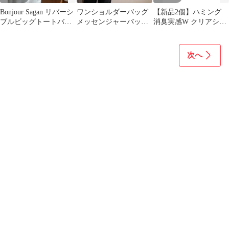
Bonjour Sagan リバーシ
ワンショルダーバッグ
【新品2個】ハミング
ブルビッグトートバッ
メッセンジャーバッグ
消臭実感W クリアシト
グ ブルーxホワイト
多機能 大容量 男女兼用
ラス 詰め替え 2600ml
通勤通学
大容量
次へ