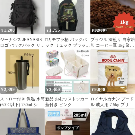
1,200
1,755
5,980
¥
¥
¥
ジーナシス JEANASIS
⬜︎カモフラ柄 バックパ
ブラジル 深煎り 自家焙
ロゴ バックパック リュ
ック リュック ブラック
煎 コーヒー豆 1kg 業務
ック 黒 ブラック
大容量
用 大容量 送料込み
2,399
2,300
9,000
¥
¥
¥
ストロー付き 保温 水筒
新品 おむつストッカー
ロイヤルカナン プード
(60°C以下) 750ml シル
蓋付き ピンク
ル 成犬用 7.5kg ブリー
バー ストラップ付き
ダーパック 未開封