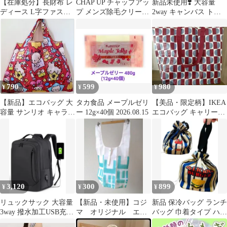
【在庫処分】長財布 レ
CHAP UP チャップアッ
新品未使用❣️ 大容量
ディース L字ファスナ
プ メンズ除毛クリーム
2way キャンバス トー
ー 小銭入れ 黄
280g 2本
トバッグ ブラウン 斜め
201019MU
掛け
790
599
980
¥
¥
¥
【新品】エコバッグ 大
タカ食品 メープルゼリ
【美品・限定柄】IKEA
容量 サンリオ キャラク
ー 12g×40個 2026.08.15
エコバッグ キャリーバ
ターズ 大柄Zzz‥レッ
ッグ 北欧柄
ド
3,120
300
899
¥
¥
¥
リュックサック 大容量
【新品・未使用】コジ
新品 保冷バッグ ランチ
3way 撥水加工USB充電
マ オリジナル エコ
バッグ 巾着タイプ ハン
アウトドア 旅行 男女兼
バッグ
バーガー柄