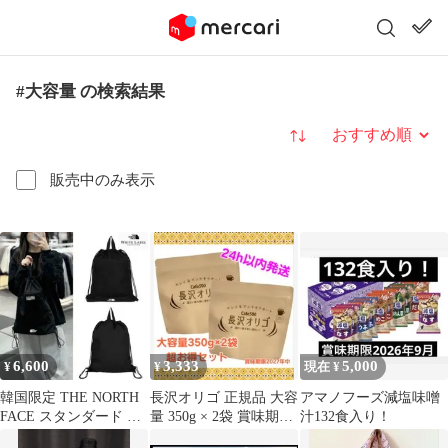
#大容量 の検索結果
並び替え
販売中のみ表示
6,600
3,333
5,000
¥
¥
現在 ¥
韓国限定 THE NORTH
長沢オリゴ 正規品 大容
アマノフーズ減塩味噌
FACE スタンダード マ
量 350g × 2袋 賞味期限
汁132食入り！
ルチ バッグ 男女兼用★
2027年12月25日