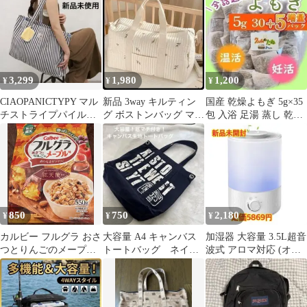
用
3,299
1,980
1,200
¥
¥
¥
CIAOPANICTYPY マル
新品 3way キルティン
国産 乾燥よもぎ 5g×35
チストライプパイルト
グ ボストンバッグ マザ
包 入浴 足湯 蒸し 乾燥
ート オフホワイト
ーズバッグ 旅行 大容量
肌 温活 リピーター用 2
韓国
850
750
2,180
¥
¥
¥
カルビー フルグラ おさ
大容量 A4 キャンバス
加湿器 大容量 3.5L超音
つとりんごのメープル
トートバッグ ネイビ
波式 アロマ対応 (オフ
味 550g 期間限定
ー 厚手生地 紺 大きめ
ホワイト)
サイズ匿名