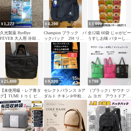
1,222
4,200
3,000
¥
¥
¥
久光製薬 ByeBye
Champion ブラック バ
全12箱 60袋 じゃがビー
FEVER 大人用 冷却シ
ックパック 29ℓ リュ
うすしお味 バターしょ
ート 15枚入 冷えピタ
ック
うゆ味 完熟梅味 3種セ
ット
25,800
9,800
790
¥
¥
¥
【未使用級・レア青タ
セレクトバランス ✰ア
（ブラック）サウナ ジ
グ】TUMI トゥミ ビジ
ダルト チキン✰中粒✰
ム ヨガ アウトドア 2
ネスバッグAlpha2
15kg❶
層式 メッシュトートバ
ッグ 大容量