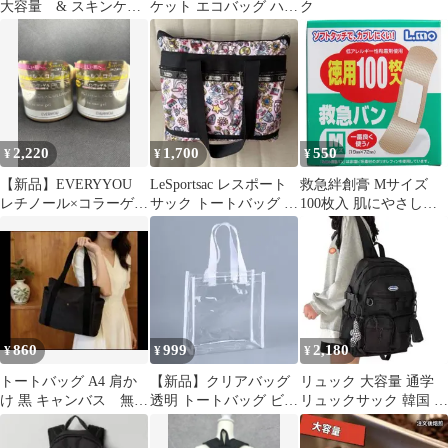
大容量 & スキンケ
ケット エコバッグ ハワ
ク
エコバッグ 2点セット
イ レジかご対応バッ
送料込
グ 巾着開閉式
2,220
1,700
550
¥
¥
¥
【新品】EVERYYOU
LeSportsac レスポート
救急絆創膏 Mサイズ
レチノール×コラーゲン
サック トートバッグ ピ
100枚入 肌にやさしい
オールインワンゲル 2
ンク 総柄
救急バン ばんそうこう
個セット
大容量 エルモ
860
999
2,180
¥
¥
¥
トートバッグ A4 肩か
【新品】クリアバッグ
リュック 大容量 通学
け 黒 キャンバス 無地
透明 トートバッグ ビニ
リュックサック 韓国 学
マザーズバッグ大容量
ールバッグ 推し活 マチ
生 男女兼用 軽量 防水
あり