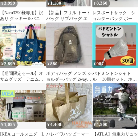
3,999
1,100
8,360
¥
¥
¥
【Naru3290様専用】訳
【新品】フリル トート
レスポートサック シ
あり クッキー＆バニラ
バッグ サブバッグ エコ
ョルダーバッグ ポーチ
のケーキ
バッグ かわいい 韓国風
付き 旅行バッグ 大
ブラック
容量
2,899
880
987
¥
¥
¥
【期間限定セール】オ
ボディバッグ メンズ シ
バドミントンシャト
サムグッズ デニム
ョルダーバッグ 2way
ル 30個セット、ホワ
トートバッグ ブル
撥水 軽量 収納 グ レー
イト まとめ売り ス
ー 手提げかばん
ポーツ 大容量
1,055
4,400
4,500
¥
¥
¥
IKEA ヨールスニグ L
ハレイワハッピーマー
【ATLA】無重力リュッ