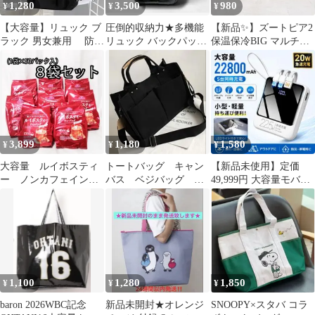
1,280
3,500
980
¥
¥
¥
【大容量】リュック ブ
圧倒的収納力★多機能
【新品✨】ズートピア2
ラック 男女兼用 防
リュック バックパック
保温保冷BIG マルチバ
水・防災バッグ 通
ポケット多数 ブラック
ッグ 大容量 保冷バッグ
勤・通学バッグ
通勤 通学
B柄
3,899
1,180
1,580
¥
¥
¥
大容量 ルイボスティ
トートバッグ キャン
【新品未使用】定価
ー ノンカフェイン 1
バス ベジバッグ エ
49,999円 大容量モバイ
袋(3g×50P)×８ 計400
コバッグ 2way 仕切
ルバッテリー
パック
りトートs
22800mAh
1,100
1,280
1,850
¥
¥
¥
baron 2026WBC記念
新品未開封★オレンジ
SNOOPY×スタバ コラ