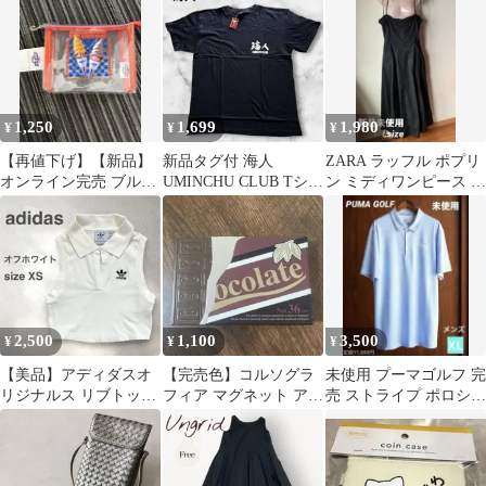
ン
1,250
1,699
1,980
¥
¥
¥
【再値下げ】【新品】
新品タグ付 海人
ZARA ラッフル ポプリ
オンライン完売 ブルー
UMINCHU CLUB Tシャ
ン ミディワンピース 黒
シール BLUESEAL ク
ツ 黒 L 沖縄 完売品
L 新品 キャミワンピ
リアポーチ
ース
2,500
1,100
3,500
¥
¥
¥
【美品】アディダスオ
【完売色】コルソグラ
未使用 プーマゴルフ 完
リジナルス リブトップ
フィア マグネット アル
売 ストライプ ポロシャ
クロップド 白 ホワイト
バム チョコレート ビタ
ツ 半袖 メンズ XL 青白
XS
ー 写真