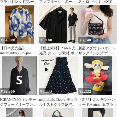
ブラントレッド/スーパ
ファブリック ポー
スヒロ ドッキングポロ
ーブラック 2トーン
チ アイボリー 完売
シャツ L 白 重ね着風
品
美品
64,000
5,180
3,140
¥
¥
¥
【日本完売品】
【極上素材】ZARA 完
新品タグ付 レスポート
marimekko 2025 pre
売品 クレープ素材 ボク
サック 3ジップ ポーチ
springノーカラーダウン
シーフィットシャツ S
ハート柄 ストラップ
黒 半袖
ミニバッグ
32,000
3,333
2,222
¥
¥
¥
[GRANCY]ヴィンテー
naturalmistClassナチュラ
【新品】ポケモンセン
ジフェードオープンカ
ルミストクラス麻混刺
ター Pokemon fit フラベ
ラーシャツ ブラック
繍ドットリネンワンピ
ベ ぬいぐるみ
Sサイズ