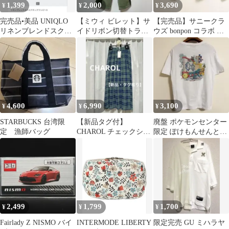
1,399
2,000
3,690
¥
¥
¥
完売品•美品 UNIQLO
【ミウィ ビレット】サ
【完売品】サニークラ
リネンブレンドスクエ
イドリボン切替トラッ
ウズ bonpon コラボ ス
アネックワンピース S
クパンツ M カーキ 古
トライプシャツ S メガ
グリーン
着 韓国
ネ刺繍
4,600
6,990
3,100
¥
¥
¥
STARBUCKS 台湾限
【新品タグ付】
廃盤 ポケモンセンター
定 漁師バッグ
CHAROL チェックシア
限定 ぽけもんせんと〜
ーフレアスカート M シ
Tシャツ ソーナノ 未使
ャロル ロング
用 白
2,499
1,799
1,700
¥
¥
¥
Fairlady Z NISMO バイ
INTERMODE LIBERTY
限定完売 GU ミハラヤ