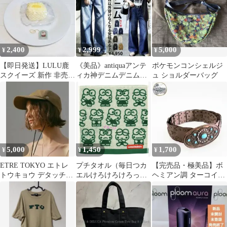
2,400
2,999
5,000
¥
¥
¥
【即日発送】LULU鹿
《美品》antiquaアンテ
ポケモンコンシェルジ
スクイーズ 新作 非売品
ィカ神デニムデニムパ
ュ ショルダーバッグ
ノベルティ 希少 lulu鹿
ンツ デニムブルーL綿
100％
5,000
1,450
1,700
¥
¥
¥
ETRE TOKYO エトレ
プチタオル（毎日つカ
【完売品・極美品】ボ
トウキョウ デタッチド
エルけろけろけろっ
ヘミアン調 ターコイズ
ローコードキャップ ベ
ぴ） けろけろけろっ
ワイドベルト ギボシ留
ージュ
ぴ ハンドタオル
め