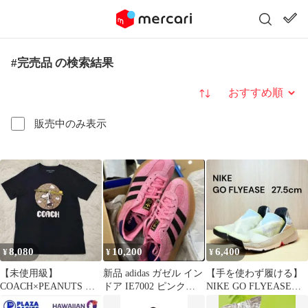
#完売品 の検索結果
並び替え
販売中のみ表示
8,080
10,200
6,400
¥
¥
¥
【未使用級】
新品 adidas ガゼル イン
【手を使わず履ける】
COACH×PEANUTS ス
ドア IE7002 ピンク
NIKE GO FLYEASE
ヌーピー Tシャツ 黒 S
23.5cm 完売品
27.5cm 初期カラー