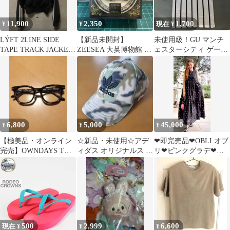
11,900
2,350
1,700
¥
¥
現在 ¥
LÝFT 2LINE SIDE
【新品未開封】
未使用級！GU マンチ
TAPE TRACK JACKET
ZEESEA 大英博物館 ク
ェスターシティ ゲーム
S
ッションファンデ M01
シャツ L 完売品 コラボ
マット BB
襟付き
6,800
5,000
45,000
¥
¥
¥
【極美品・オンライン
☆新品・未使用☆アデ
❤︎即完売品❤︎OBLI オブ
完売】OWNDAYS THE
ィダス オリジナルス キ
リ❤︎ピンクグラデ❤︎ハ
ONE ブラウンデミ メ
ャップ 迷彩柄 アディダ
ート刺繍ワンピース❤︎
ガネ
ス 帽子
翌日発送❤︎
500
2,999
6,600
現在 ¥
¥
¥