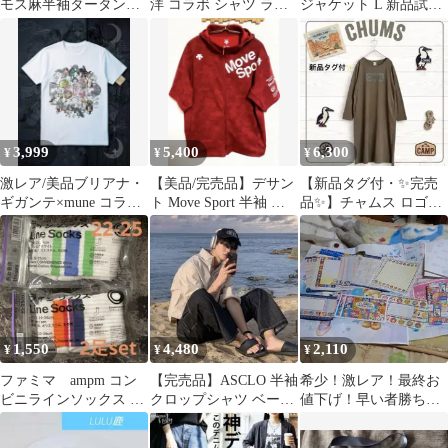
モス麻半袖タータンチ
洋 コラボ シャツ ライ
ジャケット L 新品試着
ェック柄ダブルポケッ
トブルー 試着のみ
のみ 短丈 海外ストリー
トリネンワンピース
ト
3,999
5,400
6,300
¥
¥
¥
激レア/美品ブリアナ・
【美品/完売品】デサン
【新品タグ付・✨完売
ギガンテ×mune コラボ
ト Move Sport 半袖 フ
品✨】チャムス ロゴ長
Tシャツ妖怪サークル
ルジップパーカー XL
袖ワンピース カーキ L
両ポケ付
1,550
4,480
2,110
¥
¥
¥
ファミマ ampm コン
【完売品】ASCLO 半袖
希少！激レア！最終お
ビニラインソックス 2
クロップシャツ ベージ
値下げ！早い者勝ち！
足セット 新品 未開
ュ
CLASSIC
封 匿名配送
CHARACTERS