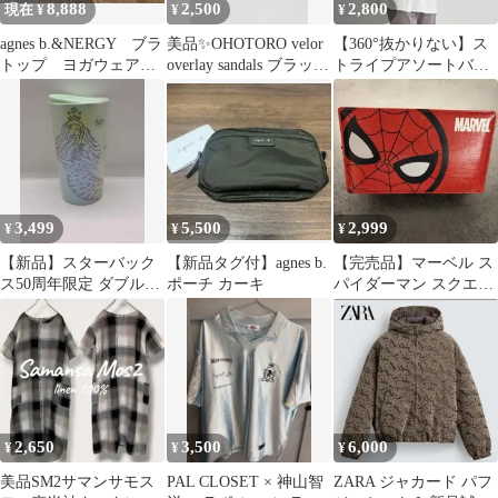
8,888
2,500
2,800
現在 ¥
¥
¥
agnes b.&NERGY ブラ
美品✨OHOTORO velor
【360°抜かりない】ス
トップ ヨガウェア
overlay sandals ブラック
トライプアソートバッ
ドット柄 Mサイズ☆
23
クフレアブラウス
3,499
5,500
2,999
¥
¥
¥
【新品】スターバック
【新品タグ付】agnes b.
【完売品】マーベル ス
ス50周年限定 ダブルウ
ポーチ カーキ
パイダーマン スクエア
ォール セラミック マグ
ポシェット ショルダー
サイレン
バッグ
2,650
3,500
6,000
¥
¥
¥
美品SM2サマンサモス
PAL CLOSET × 神山智
ZARA ジャカード パフ