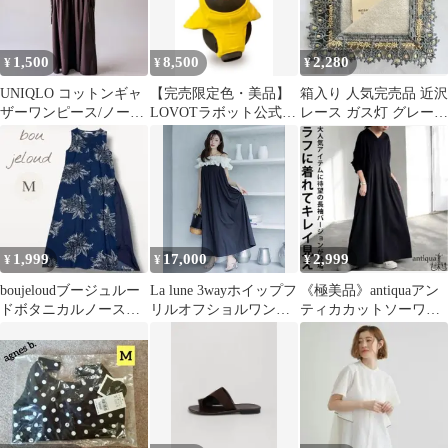
1,500
8,500
2,280
¥
¥
¥
UNIQLO コットンギャ
【完売限定色・美品】
箱入り 人気完売品 近沢
ザーワンピース/ノース
LOVOTラボット公式
レース ガス灯 グレー
リーブ L ワイン美品
ベロアカットソー(たん
新品未使用 タグ付き 送
ぽぽ)
料込み
1,999
17,000
2,999
¥
¥
¥
boujeloudブージュルー
La lune 3wayホイップフ
《極美品》antiquaアン
ドボタニカルノースリ
リルオフショルワンピ
ティカカットソーワン
ーブロングワンピース
ース
ピース 長袖 ブラッ
クサキガラ
ク 高評価