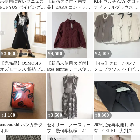
未使用に近いプニュズ
​【新品タグ付・完売
KBF マルチWAY クロッ
PUNYUS パイピングナ
品】ZARA コントラス
プドフリルブラウス ブ
イロンカーゴパンツ
トパイピングTシャツ
ラック 黒 2WAY
紫 完売品 美品
グレー S
3,800
4,580
2,800
¥
¥
¥
【完売品】OSMOSIS
【新品未使用タグ付】
【4点】グローバルワー
オズモーシス 銀箔プリ
axes femme レース使い
ク L ブラウス パイピン
ントワンピース ブラッ
マウンテンパーカー ワ
グ 配色 フェミニン 美
ク フリー
インM
品 上品
1,100
3,500
8,800
¥
¥
¥
amazarashi ハンカチタ
セオリー ノースリー
2026完売再販無し 希
オル
ブ 幾何学模様 ギャ
有 CELELI 大判スカ
ザーワンピースAライ
ーフ BLACK