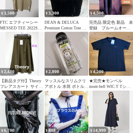
3,500
3,300
4,500
¥
¥
¥
FTC エフティーシー
DEAN & DELUCA
完売品 限定色 新品 未
MESSED TEE 2022SS
Premium Cotton Tote S
登録 プルームオーラ
カーキ L
黒
パープルダスク 希少
2,480
2,800
4,200
¥
¥
¥
【新品タグ付】Theory
マッスルなスリムクリ
★完売★モンベル
フレアスカート サイズ
アボトル 水筒 ボトル
mont-bell WIC.T Tシャ
2 カーキ
ナガノ ᕙ( ˙꒳​˙ )ᕗ
ツ M ブラック 新品
6,700
888
14,999
¥
¥
¥