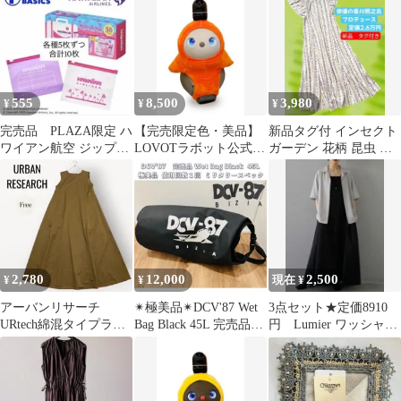
555
8,500
3,980
¥
¥
¥
完売品 PLAZA限定 ハ
【完売限定色・美品】
新品タグ付 インセクト
ワイアン航空 ジップロ
LOVOTラボット公式
ガーデン 花柄 昆虫 フ
ック 10枚セット コラボ
ベロアカットソー(ガー
レアロングワンピース
新品
ベラ)
お買い得！
2,780
12,000
2,500
¥
¥
現在 ¥
アーバンリサーチ
✴︎極美品✴︎DCV'87 Wet
3点セット★定価8910
URtech綿混タイプライ
Bag Black 45L 完売品ミ
円 Lumier ワッシャー
ターテントノースリー
リタリー
ジャガードワンピ GU
ブロングワンピース
シャツ