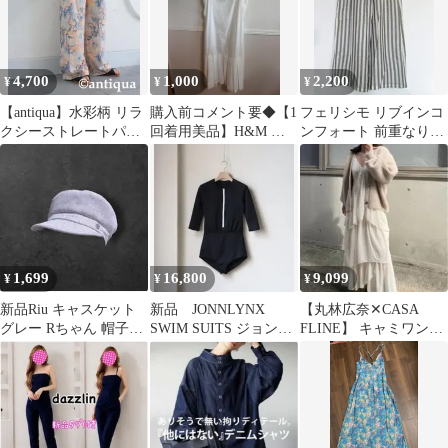
4,700
1,000
2,200
¥
¥
¥
【antiqua】水彩柄 リラ
購入前コメント要◆【1
フェリシモ リブインコ
クシーストレートパン
回着用美品】H&M プ
ンフォート 前重なりパ
ツ オレンジ L
リーツヘムキャミワン
ンツ ダブルガーゼ MT
ピース S 白
1,699
16,800
9,099
¥
¥
¥
新品Riu キャスケット
新品 JONNLYNX
【丸林広奈✕CASA
グレー Rちゃん 帽子
SWIM SUITS ジョンリ
FLINE】 キャミワンピ
Y2K archive 完売品
ンクス 定価38500円
ースのみ