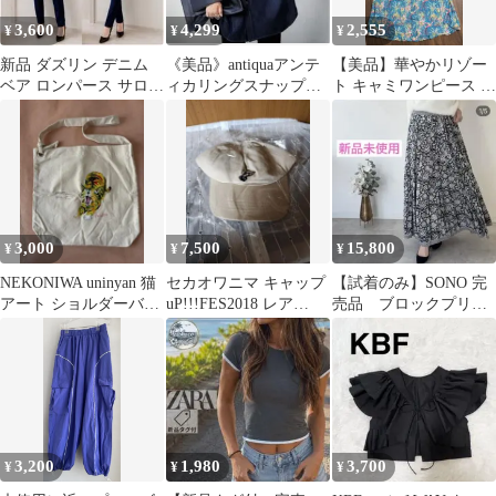
3,600
4,299
2,555
¥
¥
¥
新品 ダズリン デニム
《美品》antiquaアンテ
【美品】華やかリゾー
ベア ロンパース サロペ
ィカリングスナップデ
ト キャミワンピース マ
ットパンツ エゴイスト
ニムシャツ 大人気
キシ丈
スライ
現行品
3,000
7,500
15,800
¥
¥
¥
NEKONIWA uninyan 猫
セカオワニマ キャップ
【試着のみ】SONO 完
アート ショルダーバッ
uP!!!FES2018 レア
売品 ブロックプリン
グ
sekainoowari
ト ガーグラースカー
ト インド綿
3,200
1,980
3,700
¥
¥
¥