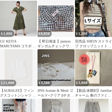
ARBOL Tシャツ ブラッ
タイブラウス
リボン 膝丈 可愛い
ク
1,880
6,050
1,200
¥
¥
¥
GU KEITA
【 即日発送 】punyus
完売品 SHEIN ストライ
MARUYAMA コラボ レ
ギンガムチェックワン
プ クロップニットトッ
モン柄 ロングワンピー
ピース サイズ4
プ L アプリコット
ス S
21,000
3,580
3,888
¥
¥
¥
【AURALEE】フィン
JINS Acetate & Metal ゴ
【新品/未開封】familiar
クスコットンシャツ ホ
ールド+クリア βチタン
チャーム 春のファミリ
ワイト サイズ1
製
アショー2023 クマ船