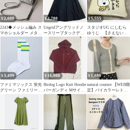
2,080
2,780
5,555
¥
¥
¥
2243◆メッシュ編み ス
Ungridアングリッドノ
スタジオUG にしむら
マホショルダー メタリ
ースリーブタックデザ
ゆうじ 【さえないこ
ックグレー ミニポシェ
インフレアロングワン
ねこ】コインケース
ット
ピースAライン
3,499
16,000
1,680
¥
¥
¥
ファミマソックス 蛍光
Birdog Logo Knit Hoodie
natural couture 【WEB限
グリーン ファミリーマ
バーガンディ Mサイズ
定】バイカラーレトロ
ート 廃盤品 完売品 入
完売品
ショートカーデ
手困難