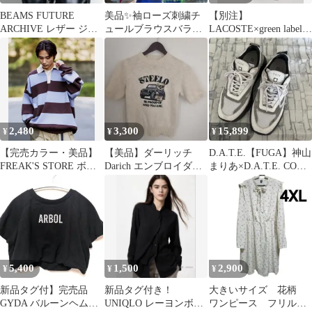
BEAMS FUTURE
美品✨袖ローズ刺繍チ
【別注】
ARCHIVE レザー ジッ
ュールブラウスバラ刺
LACOSTE×green label
プ グローブ リアルレザ
繍（オフホワイト）F
relaxing ポロドレス
ー
i.n.tフィント
2,480
3,300
15,899
¥
¥
¥
【完売カラー・美品】
【美品】ダーリッチ
D.A.T.E.【FUGA】神山
FREAK'S STORE ボー
Darich エンブロイダリ
まりあ×D.A.T.E. COOL
ダー ニット ラガーシャ
ーDベアニットトップ
GRAY
ツ
ス IVO
5,400
1,500
2,900
¥
¥
¥
新品タグ付】完売品
新品タグ付き！
大きいサイズ 花柄
GYDA バルーンヘム
UNIQLO レーヨンボウ
ワンピース フリル