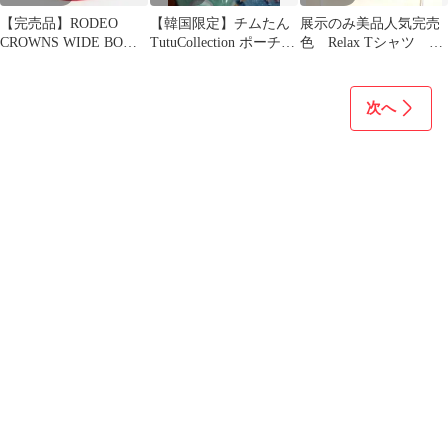
​【完売品】RODEO
【韓国限定】チムたん
展示のみ美品人気完売
CROWNS WIDE BOWL
TutuCollection ポーチキ
色 Relax Tシャツ キ
ビーチサンダル 訳あり
ーホルダー 新作最安値
ャメル
次へ