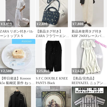
3,899
2,699
7,800
¥
¥
¥
ZARA リボン付きバル
【新品タグ付き】
新品未使用タグ付き
ーントップス S
ZARA フラワーエンブ
KBF 2WAYレースパン
ロイダリーデニム2way
ツ
バッグ 刺繍
2,500
25,000
2,620
¥
¥
¥
【即日発送】Kooooo
S.F.C DOUBLE KNEE
【美品/完売品】
k5o 黏糊泥 新作 ねっと
PANTS Black
REDYAZEL ニュアンス
り泥 スクイーズ
ボタンジャガードワン
ピース 白