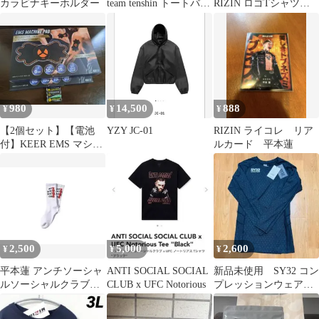
カラビナキーホルダー
team tenshin トートバッ
RIZIN ロゴTシャツ
グ バッグ かんきも
FIGHTING WORLD GP
展
980
14,500
888
¥
¥
¥
【2個セット】【電池
YZY JC-01
RIZIN ライコレ リア
付】KEER EMS マシン
ルカード 平本蓮
パッド MEF-49
2,500
5,000
2,600
¥
¥
¥
平本蓮 アンチソーシャ
ANTI SOCIAL SOCIAL
新品未使用 SY32 コン
ルソーシャルクラブ
CLUB x UFC Notorious
プレッションウェア
ASSC ソックス 靴下
Tシャツ M 朝倉未来
ホワイト