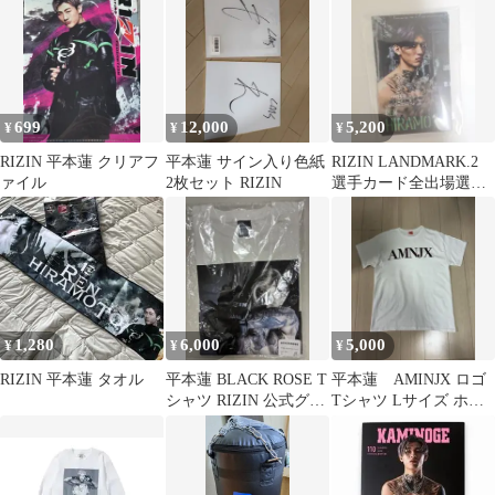
03
699
12,000
5,200
¥
¥
¥
RIZIN 平本蓮 クリアフ
平本蓮 サイン入り色紙
RIZIN LANDMARK.2
ァイル
2枚セット RIZIN
選手カード全出場選手
セット 平本蓮 鈴木千裕
1,280
6,000
5,000
¥
¥
¥
RIZIN 平本蓮 タオル
平本蓮 BLACK ROSE T
平本蓮 AMINJX ロゴ
シャツ RIZIN 公式グッ
Tシャツ Lサイズ ホワ
ズ
イト