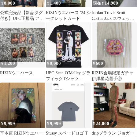
8,000
1,400
14,900
¥
¥
現在 ¥
公式完売品【新品タグ
RIZINウエハース '24 シ
Jordan Travis Scott
付き】UFC正規品 アレ
ークレットカード
Cactus Jack スウェット
ックス・ペレイラ Tシ
パンツ
ャツ M
1,200
9,000
600
¥
¥
¥
RIZINウエハース
UFC Sean O'Malley グラ
RIZIN会場限定ガチャ
フィックTシャツ
伊澤星花選手②
Oversized
9,999
9,999
24,000
¥
¥
¥
平本蓮 RIZINウエハー
Stussy スペードロゴ T
dripブラウン ジョガー