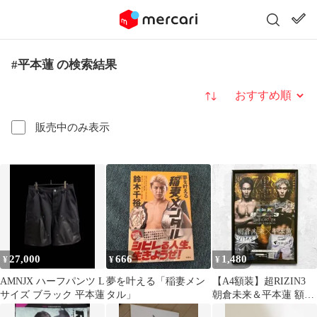
#平本蓮 の検索結果
並び替え
販売中のみ表示
27,000
666
1,480
¥
¥
¥
AMNJX ハーフパンツ L
夢を叶える「稲妻メン
【A4額装】超RIZIN3
サイズ ブラック 平本蓮
タル」
朝倉未来＆平本蓮 額装
品 切抜き ポスター仕様