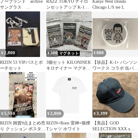
ノーブランド archive
RAZZ TOKYO ナイロ
Kanye West Donda
サングラス
ンセットアップ K-1皇
Chicago L/S tee L
gentlemonster 風
治 着用 モデル 上下
2,800
300
880
¥
¥
¥
RIZIN 53 VIPパスとポ
3個セット KILONINER
【珍品】K-1× パンソン
ーチセット
キロナイナー マグネッ
ワークス コラボ 缶バッ
ト コラボ 平本蓮 格闘
ジ 10点セット 木村ミノ
家
ル
5,550
2,800
3,399
¥
¥
¥
RIZIN 雑貨9点まとめ売
RIZIN×Roen 雷神×狼煙
【美品】GOD
り クッション ポスター
Tシャツ ホワイト
SELECTION XXX x
アクリルスタンド 【新
RIZIN キャップ 黒