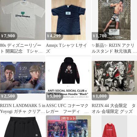
品】
7,900
4,299
1,780
¥
¥
¥
80s ディズニーリゾー
Amnjx Tシャツ Lサイ
✨新品✨ RIZIN アクリ
ト 開園記念 Tシャ
ズ
ルスタンド 秋元強真 ア
ツ ヴィンテージ デ
クスタ 最新
ッドストック
2,500
5,000
1,000
¥
¥
¥
RIZIN LANDMARK 5 in
ASSC UFC コナーマク
RIZIN.44 大会限定 タ
Yoyogi ガチャ クリアフ
レガー フーディ ノ
オル 会場限定 グッズ
ァイル
ートリアス