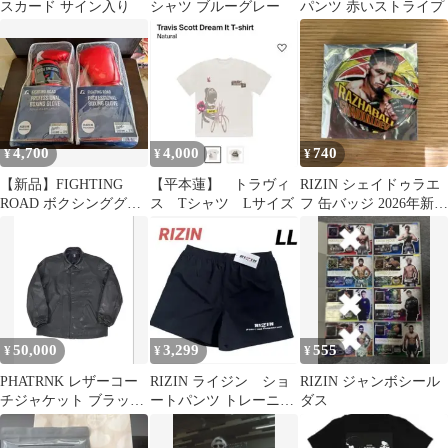
スカード サイン入り
シャツ ブルーグレー
パンツ 赤いストライプ
4,700
4,000
740
¥
¥
¥
【新品】FIGHTING
【平本蓮】 トラヴィ
RIZIN シェイドゥラエ
ROAD ボクシンググロ
ス Tシャツ Lサイズ
フ 缶バッジ 2026年新デ
ーブ 16オンス
ザイン
50,000
3,299
555
¥
¥
¥
PHATRNK レザーコー
RIZIN ライジン ショ
RIZIN ジャンボシール
チジャケット ブラッ
ートパンツ トレーニン
ダス
ク 限定
グウェア ナイロン
朝倉未来