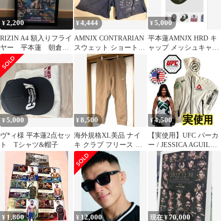
2,200
4,444
5,000
¥
¥
¥
RIZIN A4 額入りフライ
AMNJX CONTRARIAN
平本蓮AMNJX HRD キ
ヤー 平本蓮 朝倉未
スウェット ショートパ
ャップ メッシュキャッ
来 堀口恭司 UFC
ンツ
プ
5,000
8,500
4,500
¥
¥
¥
ヴ*ィ様 平本蓮2点セッ
海外規格XL美品 ナイ
【実使用】UFC パーカ
ト Tシャツ&帽子
キ クラブ フリース ジ
ー / JESSICA AGUILAR
ョガーパンツ キャメ
/ ATT
ル 裏起毛
1,800
12,000
70,000
¥
¥
現在 ¥