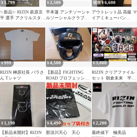
1,799
2,500
6,600
¥
¥
現在 ¥
✨新品✨ RIZIN 萩原京
平本蓮 アンチソーシャ
アウトレット品 高級 マ
平 選手 アクリルスタン
ルソーシャルクラブ
イアミキューバン
ド 最新
ASSC ソックス 靴下
luxvail 24mm 極上 舐達
ブラック
麻
999
4,500
3,000
¥
¥
¥
RIZIN 榊原社長 バラさ
【新品】FIGHTING
RIZIN クリアファイル
ん Tシャツ
ROAD プロフェッショ
セット 朝倉未来 平本
ナルヘッドギア
蓮
1,190
4,490
2,200
¥
¥
¥
【新品未開封】RIZIN
那須川天心 天心
最終値下 極美品