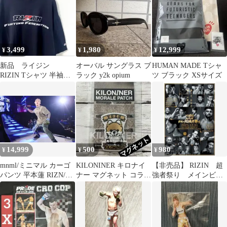
3,499
1,980
12,999
¥
¥
¥
新品 ライジン
オーバル サングラス ブ
HUMAN MADE Tシャ
RIZIN Tシャツ 半袖
ラック y2k opium
ツ ブラック XSサイズ
ワッペン 綿100% ブ
ラック 3L
14,999
500
980
¥
¥
¥
mnml/ミニマル カーゴ
KILONINER キロナイ
【非売品】 RIZIN 超
パンツ 平本蓮 RIZN/K-
ナー マグネット コラボ
強者祭り メインビジ
1
平本蓮 格闘家
ュアル 箔押しカード
朝倉未来