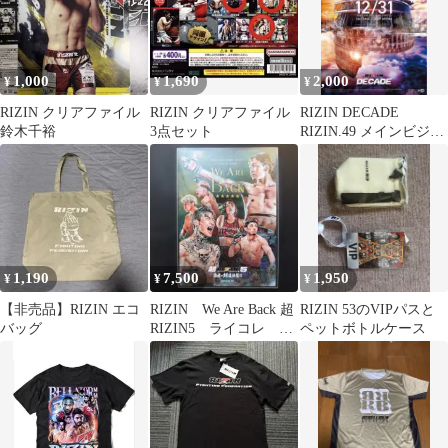
1,000
1,690
2,000
¥
¥
¥
RIZIN クリアファイル
RIZIN クリアファイル
RIZIN DECADE
鈴木千裕
3点セット
RIZIN.49 メインビジュ
アルポスター 大晦日
1,190
7,500
1,950
¥
¥
¥
【非売品】RIZIN エコ
RIZIN We Are Back 超
RIZIN 53のVIPパスと
バッグ
RIZIN5 ライコレ リ
ペットボトルケース
アルカード