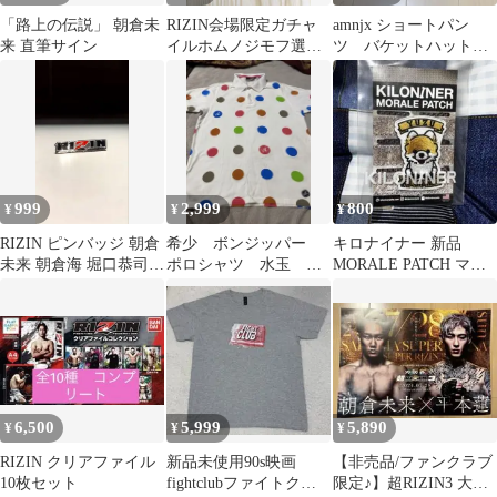
「路上の伝説」 朝倉未
RIZIN会場限定ガチャ
amnjx ショートパン
来 直筆サイン
イルホムノジモフ選手
ツ バケットハット
②
セット販売 平本蓮
999
2,999
800
¥
¥
¥
RIZIN ピンバッジ 朝倉
希少 ボンジッパー
キロナイナー 新品
未来 朝倉海 堀口恭司
ポロシャツ 水玉 ド
MORALE PATCH マグ
那須川天心 平本蓮
ット柄 サイズｌ マ
ネット KILONINER 犬
ルチカラー
6,500
5,999
5,890
¥
¥
¥
RIZIN クリアファイル
新品未使用90s映画
【非売品/ファンクラブ
10枚セット
fightclubファイトクラ
限定♪】超RIZIN3 大会