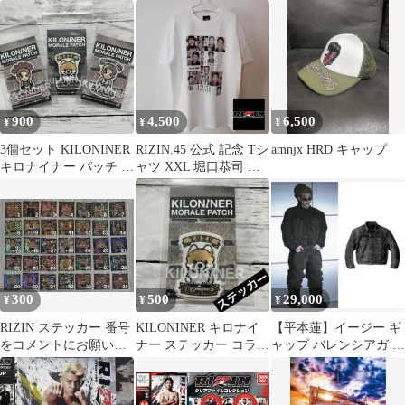
ブTシャツ/キムタク着
ミニポスター♧朝倉未
用
来 平本蓮
900
4,500
6,500
¥
¥
¥
3個セット KILONINER
RIZIN.45 公式 記念 Tシ
amnjx HRD キャップ
キロナイナー パッチ コ
ャツ XXL 堀口恭司 朝
ラボ 平本蓮 格闘家
倉海 平本蓮 大晦日
300
500
29,000
¥
¥
¥
RIZIN ステッカー 番号
KILONINER キロナイ
【平本蓮】イージー ギ
をコメントにお願いし
ナー ステッカー コラボ
ャップ バレンシアガ デ
ます‼️
平本蓮 格闘家
ニムジャケット Mサイ
ズ