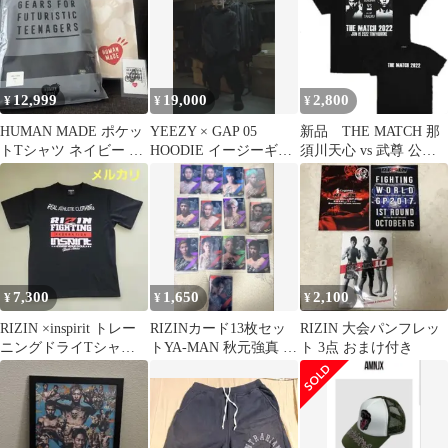
12,999
19,000
2,800
¥
¥
¥
HUMAN MADE ポケッ
YEEZY × GAP 05
新品 THE MATCH 那
トTシャツ ネイビー S
HOODIE イージーギャ
須川天心 vs 武尊 公式T
サイズ
ップ パーカー
シャツ M ONE
7,300
1,650
2,100
¥
¥
¥
RIZIN ×inspirit トレー
RIZINカード13枚セッ
RIZIN 大会パンフレッ
ニングドライTシャツ
トYA-MAN 秋元強真 鈴
ト 3点 おまけ付き
2016 XL レア！
木千裕 芦澤竜誠 神龍誠