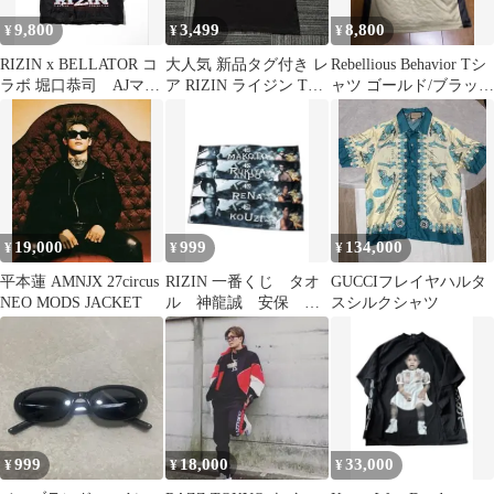
9,800
3,499
8,800
¥
¥
¥
RIZIN x BELLATOR コ
大人気 新品タグ付き レ
Rebellious Behavior Tシ
ラボ 堀口恭司 AJマッ
ア RIZIN ライジン Tシ
ャツ ゴールド/ブラッ
キー サトシ UFC
ャツ ブラック 黒 3L
ク 平本蓮着用
19,000
999
134,000
¥
¥
¥
平本蓮 AMNJX 27circus
RIZIN 一番くじ タオ
GUCCIフレイヤハルタ
NEO MODS JACKET
ル 神龍誠 安保
スシルクシャツ
RENA 皇治
999
18,000
33,000
¥
¥
¥