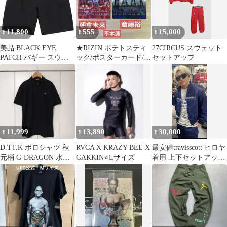
11,800
555
15,000
¥
¥
¥
美品 BLACK EYE
★RIZIN ポテトスティ
27CIRCUS スウェット
PATCH バギー スウェ
ック/ポスターカード/朝
セットアップ
ット ショーツ ハーフパ
倉未来 平本蓮 斎藤裕2
ンツ
枚
11,999
13,890
30,000
¥
¥
¥
D.TT.K ポロシャツ 秋
RVCA X KRAZY BEE X
最安値travisscott ヒロヤ
元梢 G-DRAGON 水原
GAKKIN⭐️Lサイズ
着用 上下セットアッ
希子 那須川天心 平本蓮
プ L