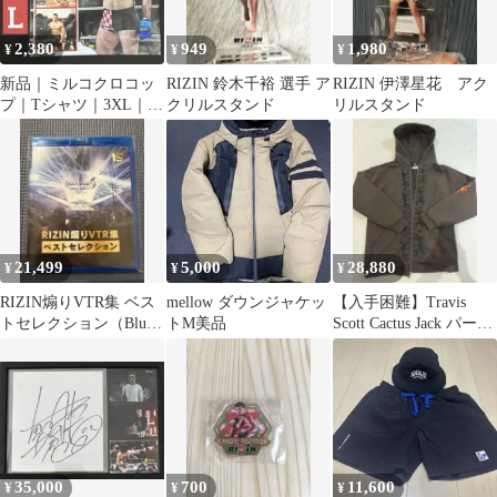
2,380
949
1,980
¥
¥
¥
新品｜ミルコクロコッ
RIZIN 鈴木千裕 選手 ア
RIZIN 伊澤星花 アク
プ｜Tシャツ｜3XL｜
クリルスタンド
リルスタンド
PRIDE｜CRO COP｜綿
100%
21,499
5,000
28,880
¥
¥
¥
RIZIN煽りVTR集 ベス
mellow ダウンジャケッ
【入手困難】Travis
トセレクション（Blu-
トM美品
Scott Cactus Jack パーカ
ray）
ー平本蓮着用
35,000
700
11,600
¥
¥
¥