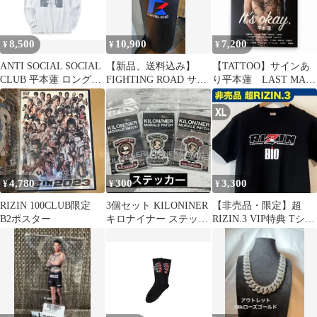
8,500
10,900
7,200
¥
¥
¥
ANTI SOCIAL SOCIAL
【新品、送料込み】
【TATTOO】サインあ
CLUB 平本蓮 ロングT
FIGHTING ROAD サン
り平本蓮 LAST MAN
シャツ 白 L
ドバッグ 本体
STANDING 未使用
4,780
300
3,300
¥
¥
¥
RIZIN 100CLUB限定
3個セット KILONINER
【非売品・限定】超
B2ポスター
キロナイナー ステッカ
RIZIN.3 VIP特典 Tシャ
ー コラボ 平本蓮 格闘
ツ BiOコラボ 黒 XL
家