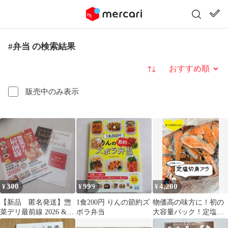
#弁当 の検索結果
並び替え
販売中のみ表示
300
999
4,200
¥
¥
¥
【新品 匿名発送】惣
1食200円 りんの節約ズ
物価高の味方に！初の
菜デリ最前線 2026 &
ボラ弁当
大容量パック！定塩銀
焼肉ガイドブック
鮭切身アラ なんと５