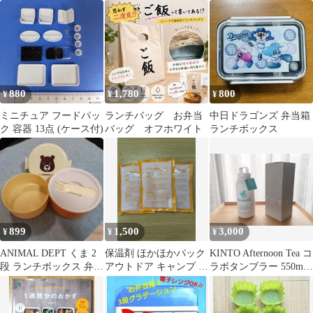
インアクリルキーホル
ー ランチボックス 惣
ダー
菜・フルーツ容器
880
1,780
800
¥
¥
¥
ミニチュア フードパッ
ランチバッグ お弁当
中日ドラゴンズ 弁当箱
ク 容器 13点 (ケース付)
バッグ オフホワイト
ランチボックス
899
1,500
3,000
¥
¥
¥
ANIMAL DEPT くま 2
保温剤 ほかほかパック
KINTO Afternoon Tea コ
段 ランチボックス 弁当
アウトドア キャンプ 調
ラボタンブラー 550ml
箱 フォーク付き 新品
理 保温 新品 未使用
入手困難