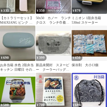
333
350
879
¥
¥
¥
【カトラリーセット】
50x50 カノー ランチ
ミニオン 1段弁当箱
MAIXIANG ピンク 箸
クロス ランチ巾着
530ml スケーター
スプーン フォーク エ
お弁当包 お弁当 ピ
コ
ンク ヤマザキ
690
399
450
¥
¥
¥
お弁当箱 水色 2段弁当
新品未開封 スヌーピ
保冷剤 大小13個
キッチン 日曜日 その他
ー クーラーバッグ
食器 弁当箱 弁当
グレー 非売品
500
700
680
¥
¥
¥