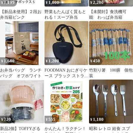
1,199
1,000
2,200
¥
¥
¥
【新品未使用】２段お
野菜もたんぱく質もと
【未開封】食洗機可
弁当箱ピンク
れる！スープ弁当
能 わっぱ弁当箱
1,680
1,200
450
¥
¥
¥
お弁当バッグ ランチ
FOODMAN おにぎりケ
竹割り箸 100膳 個包
バッグ オフホワイト
ース ブラック ストラッ
装
プ付き
730
555
1,180
¥
¥
¥
新品2個】TOFFYざる
かんたん！ラクチン！
昭和 レトロ 給食 スプ