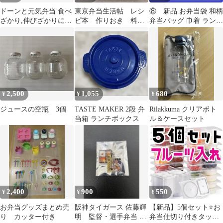
ドーンと元気弁当 食べ
東京弁当生活帖 レシ
⑧ 新品 お弁当袋 和柄
ざかり,伸びざかりに
ピ本 作りおき 料理
弁当バッグ 巾着 ランチ
小林ケンタロウ
本 杉森千紘 弁当
バック 曲げわっぱ
2,500
1,055
680
¥
¥
¥
ジュースの空瓶 3個
TASTE MAKER 2段 弁
Rilakkuma クリアボト
当箱 ランチボックス
ル＆ケースセット
2,400
900
550
¥
¥
¥
お弁当グッズまとめ売
阪神タイガース 佐藤輝
【新品】5個セット⭐お
り カッター付き
明 監督・選手弁当 ツ
弁当仕切り付きタッパ