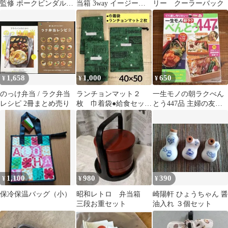
監修 ポークビンダルー
当箱 3way イージーケ
リー クーラーバック
180g×2個
ア 保冷 バッグ 蓄冷 保
冷剤
1,658
1,000
650
¥
¥
¥
のっけ弁当 / ラク弁当
ランチョンマット２
一生モノの朝ラクべん
レシピ 2冊まとめ売り
枚 巾着袋●給食セット
とう447品 主婦の友生
●恐竜 緑
活シリーズ
1,100
980
390
¥
¥
¥
保冷保温バッグ（小）
昭和レトロ 弁当箱
崎陽軒 ひょうちゃん 醤
三段お重セット
油入れ ３個セット