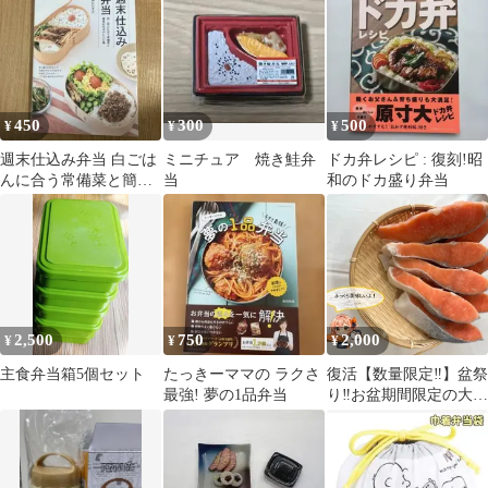
ｋｇ！
450
300
500
¥
¥
¥
週末仕込み弁当 白ごは
ミニチュア 焼き鮭弁
ドカ弁レシピ : 復刻!昭
んに合う常備菜と簡単
当
和のドカ盛り弁当
おかずのレシピ集
2,500
750
2,000
¥
¥
¥
主食弁当箱5個セット
たっきーママの ラクさ
復活【数量限定‼】盆祭
最強! 夢の1品弁当
り‼お盆期間限定の大特
価！約1kg‼定塩銀鮭切
身 不揃い切身詰め合
わせ！ お買い得で
す！