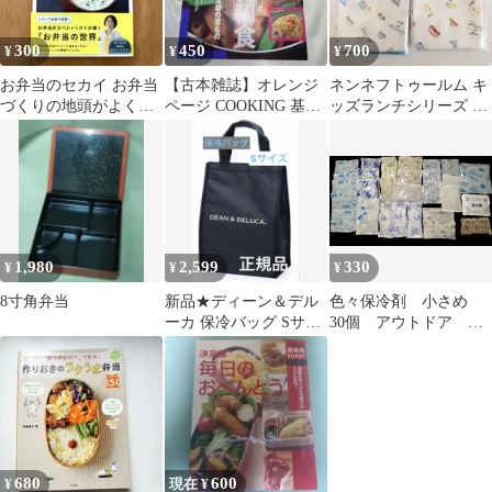
300
450
700
¥
¥
¥
お弁当のセカイ お弁当
【古本雑誌】オレンジ
ネンネフトゥールム キ
づくりの地頭がよくな
ページ COOKING 基本
ッズランチシリーズ ラ
る
の和食 秋号 1994年
ンチクロス×コップ袋セ
ット ブルー
1,980
2,599
330
¥
¥
¥
8寸角弁当
新品★ディーン＆デル
色々保冷剤 小さめ
ーカ 保冷バッグ Sサイ
30個 アウトドア お
ズ ブラック 正規品
弁当
680
600
¥
現在 ¥