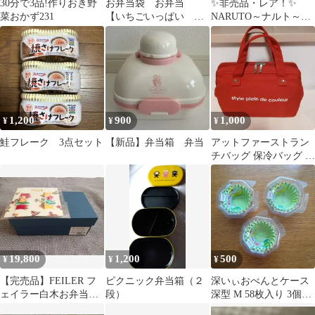
30分で3品!作りおき野
お弁当袋 お弁当
✨非売品・レア！✨
菜おかず231
【いちごいっぱい
NARUTO～ナルト～
赤 くすみピンク】
保冷バッグ
1,200
900
1,000
¥
¥
¥
鮭フレーク 3点セット
【新品】弁当箱 弁当
アットファーストラン
チバッグ 保冷バッグ レ
ッド
19,800
1,200
500
¥
¥
¥
【完売品】FEILER フ
ピクニック弁当箱（２
深いぃおべんとケース
ェイラー白木お弁当箱
段）
深型 M 58枚入り 3個セ
とバンド2本セット【新
ット