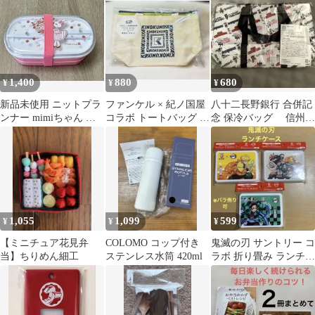
品未使用】
1,400
880
680
¥
¥
¥
新品未使用 ニットプラ
ファンケル × 紀ノ国屋
八十二長野銀行 合併記
ンナー mimiちゃん ラ
コラボ トートバッグ ＆
念 保冷バッグ 信州ス
ンチボックス
保冷ポーチセット
ポーツクラブチーム
1,055
1,099
599
¥
¥
¥
【ミニチュア花見弁
COLOMO コップ付き
鬼滅の刃 サントリー コ
当】ちりめん細工
ステンレス水筒 420ml
ラボ 折り畳み ランチボ
ックス 3個セット(バラ
売り可)