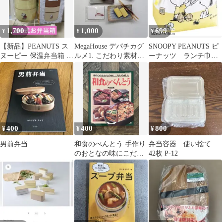
1,700
1,000
699
¥
¥
¥
【新品】PEANUTS ス
MegaHouse デパチカグ
SNOOPY PEANUTS ピ
ヌーピー 保温弁当箱 二
ルメ1. こだわり素材の
ーナッツ ランチ巾
段式
和惣菜セット
着 巾着 弁当袋 給
食袋
400
400
800
¥
¥
¥
男前弁当
和食のべんとう 手作り
弁当容器 使い捨て
のおとなの味にこだわ
42枚 P-12
りました 杵島直美