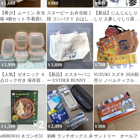
1,680
980
999
¥
¥
¥
【希少】ムーミン 弁当
スヌーピー お弁当箱 2
【新品】にんじんしり
箱 4個セット 巾着袋1つ
段 コンパクト おはし付
しり 人参しりしり器 人
付き
き
参 大根つき ステンレス
スライサー
2,999
3,800
700
¥
¥
¥
【人気】ゼオニック ４
【新品】エスターバニ
SUZUKI スズキ 2026初
点ロック付き 保存容器
ー ESTHER BUNNY ラ
売り ノベルティフルセ
５点 コンパクト容器
ンチバッグ ミニトート
ット 保冷バッグ他2セ
ット
1,500
2,499
300
¥
¥
¥
o80803010 ネゴンボ33
岩崎 ランチボックス 弁
サントリー オールフ