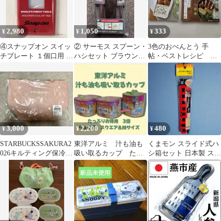
2,980
1,050
333
¥
¥
¥
④スナップオン スイッ
② サーモス スプーン・
3色のおべんとう 手
チプレート １個口用 レ
ハシセット ブラウン
帖・ベストレシピ ２
ッド Snap-on
CPE-001 カトラリー
冊まとめて
弁当
3,000
2,200
480
¥
¥
¥
STARBUCKSSAKURA2
東洋アルミ 汁も油も
くまモン スライド式ハ
026キルティング保冷ト
吸い取るカップ たっ
シ箱セット 日本製 スケ
ートバッグ
ぷりお得用3倍 ちょい
ーター社 新品・未使用
深スクエア＆M