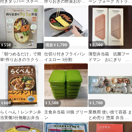
付きタッパー スチーム
作りおきの野菜おかず
ーン フォーク カトラリ
コンテナ黒&ピンク 麺
205 / 本
ー セット 4本 NITCHO
弁当保存容器
550
1,700
2,500
¥
現在 ¥
¥
「朝つめるだけ」で簡
仕切り付きフライパン
薄型弁当箱 抗菌フー
単!作りおきのラクうま
イエロー 3分割
ドマン おにぎり テ
弁当350 : 決定版! : ほめ
ラコッタ&グレー2色ま
ら…
とめ
600
3,500
1,700
¥
¥
¥
らくべん！レンチン弁
主食弁当箱 10個 グリー
業務用 使い捨て容器 ま
当実働3分無敵お弁当作
ン
とめ売り 惣菜 弁当 容
り！毎日の時間短縮
器
に！弁当男子にも◎