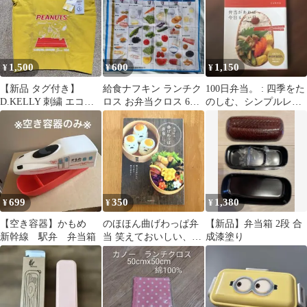
1,500
600
1,150
¥
¥
¥
【新品 タグ付き】
給食ナフキン ランチク
100日弁当。 : 四季をた
D.KELLY 刺繍 エコバ
ロス お弁当クロス 6つ
のしむ、シンプルレシ
ッグ PEANUTS スヌー
の基礎食品と働き
ピ。
ピー
699
350
1,380
¥
¥
¥
【空き容器】かもめ
のほほん曲げわっぱ弁
【新品】弁当箱 2段 合
新幹線 駅弁 弁当箱
当 笑えておいしい、カ
成漆塗り
ンタン作りおき!