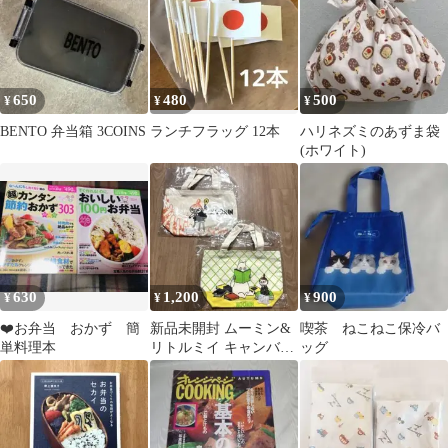
650
480
500
¥
¥
¥
BENTO 弁当箱 3COINS
ランチフラッグ 12本
ハリネズミのあずま袋
(ホワイト)
630
1,200
900
¥
¥
¥
❤️お弁当 おかず 簡
新品未開封 ムーミン&
喫茶 ねこねこ保冷バ
単料理本
リトルミイ キャンバス
ッグ
生地ミニトートバッグ2
点セット