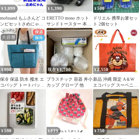
1,099
1,390
500
¥
¥
¥
mofusand もふさんど コ
ERETTO mono ホット
ドリエル 携帯お箸セッ
ンビセットさめにゃん
サンドトースター 本体
ト 2個セット
箸＆スプーン カトラリ
S ET-101R
ー
998
1,700
2,550
¥
現在 ¥
¥
保冷 保温 防水 撥水 エ
プラスチック 容器 丼小
新品 沖縄 限定 A＆W
コバッグ トートバッグ
カップ グローブ 他
エコバッグ スーベニア
ランチ ファスナー ブル
バッグ お土産バッグ ル
ー
ーティ
590
899
750
¥
¥
¥