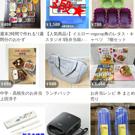
400
1,500
780
¥
¥
¥
週末2時間で作れる!1週
【人気商品♪】イエロー
vegecup角のレタス・キ
間分のおかず
スタジオ3段弁当箱♪グ
ャベツ 7個セット
ラデーション★ブルー
★匿名配送♪
690
600
3,480
¥
¥
¥
中学・高校生のお弁当
ランチバック
お弁当レシピ 本 まとめ
上田淳子
売り