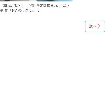
「朝つめるだけ」で簡
決定版毎日のおべんと
単!作りおきのラクうま
う
弁当350 決定版! ほめら
れHap…
次へ