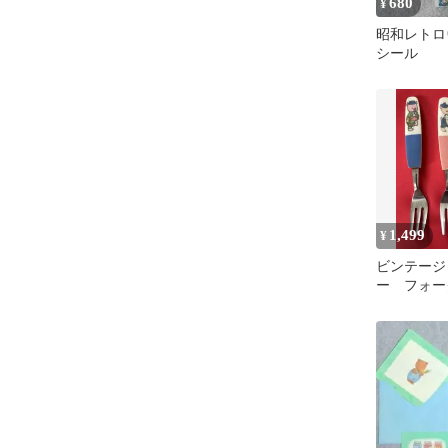
680
¥
昭和レトロ
シール
1,499
¥
ビンテージ
ー フォー