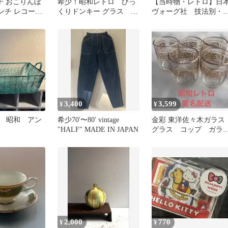
優子 おこりんぼ
希少！昭和レトロ びっ
【当時物・レトロ】日
ンチ レコード
くりドンキー グラス ジ
ヴォーグ社 技法別・
ル デビュー曲
ョッキ
材別の模様編500 S909
3,400
3,599
¥
¥
 昭和 アン
希少70'〜80' vintage
金彩 東洋佐々木ガラ
"HALF" MADE IN JAPAN
グラス コップ ガラ
ス 昭和レトロ モダ
ン レトロ
2,000
770
¥
¥