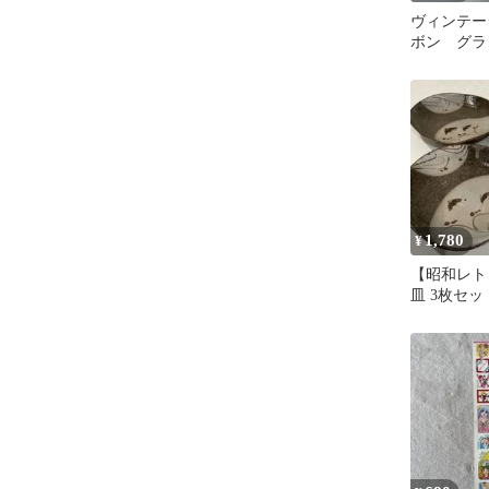
ヴィンテー
ボン グラ
ー 1客 K
1,780
¥
【昭和レト
皿 3枚セッ
皿 取皿 浅