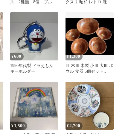
ス 2種類 8個 ブル
クスリ 昭和 レトロ 瀧 覚
ー 花柄 ビンテージ
醒剤 田代まさし ポン中
昭和レトロ
600
1,300
¥
¥
1990年代製 ドラえもん
皿 木皿 木製 小皿 大皿 ボ
キーホルダー
ウル 食器 5個セット
袖
formosa wood
1,500
2,700
¥
¥