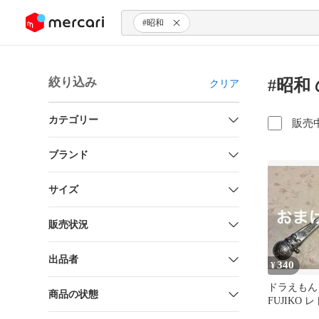
ンツにスキップ
#昭和
絞り込み
#昭和
クリア
カテゴリー
販売
ブランド
サイズ
販売状況
出品者
340
¥
ドラえもん
商品の状態
FUJIKO
キッズ レ