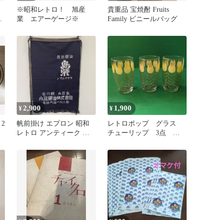
※昭和レトロ！ 旭産
貴重品 宝焼酎 Fruits
セ
業 エアーゲージ※
Family ビニールバッグ
2,900
1,900
¥
¥
2
帆前掛け エプロン 昭和
レトロポップ グラス
レトロ アンティーク ヴ
チューリップ 3点
ィンテージ シマムラサキ
Vintage