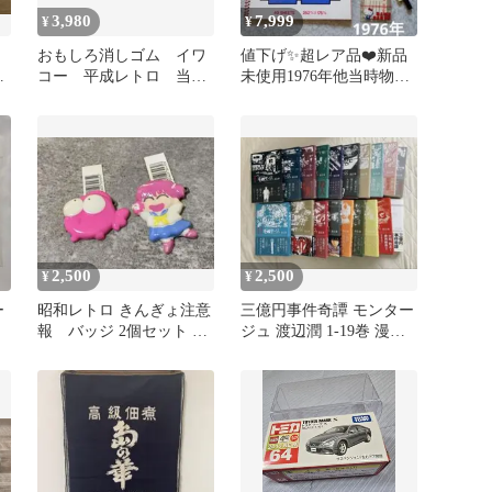
3,980
7,999
¥
¥
ジ
おもしろ消しゴム イワ
値下げ✨超レア品❤️新品
ュ
コー 平成レトロ 当時
未使用1976年他当時物サ
ミ
物 まとめ セット 大
ンリオハローキティ✨ま
量
とめ売り
2,500
2,500
¥
¥
ー
昭和レトロ きんぎょ注意
三億円事件奇譚 モンター
報 バッジ 2個セット 当
ジュ 渡辺潤 1-19巻 漫画
時物 りぼん リボン
全巻セット 完結