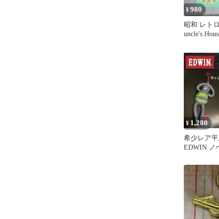
980
¥
昭和 レトロ『
uncle's 
レターセッ
1,280
¥
希少レア平
EDWIN 
ジナルデニ