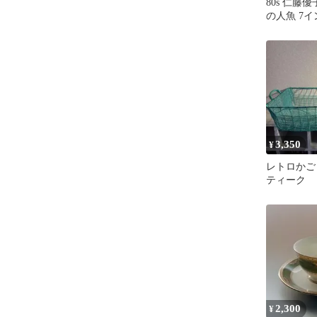
80s 仁藤
の人魚 7イ
昭和アイド
3,350
¥
レトロかご
ティーク
2,300
¥