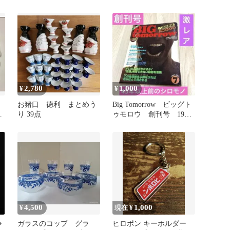
年 当時物 昭和レトロ
2,780
1,000
¥
¥
お猪口 徳利 まとめう
Big Tomorrow ビッグト
栓
り 39点
ゥモロウ 創刊号 1980
ビ
年7月 青春出版社
4,500
1,000
¥
現在 ¥
争
ガラスのコップ グラ
ヒロポン キーホルダー