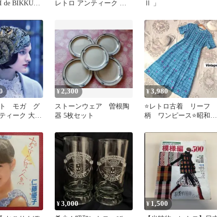
 de BIKKURI
レトロ アンティーク ヴ
Ⅱ 」
ィンテージ 金印 わさび
0
2,300
3,980
¥
¥
ト モガ グ
ストーンウェア 曽根陶
⭐️レトロ古着 リーフ
ティーク￼ 大正
器 5枚セット
柄 ワンピース⭐️昭和
トロ お洒落
ヴィンテージ 夏 半
総柄 青系
3,000
1,500
¥
¥