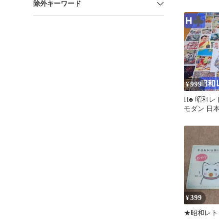
除外キーワード
999
¥
H♣ 昭和レ
モダン 日本
ティーク 
399
¥
★昭和レト