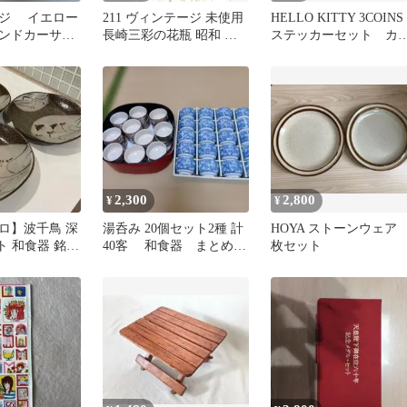
ジ イエロー
211 ヴィンテージ 未使用
HELLO KITTY 3COINS
ンドカーサ
長崎三彩の花瓶 昭和 イ
ステッカーセット カ
EITO
ンテリア 民芸 民陶
ットテープ
2,300
2,800
¥
¥
ロ】波千鳥 深
湯呑み 20個セット2種 計
HOYA ストーンウェア 
ト 和食器 銘々
40客 和食器 まとめ売
枚セット
鉢 千鳥柄
り