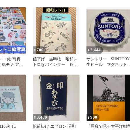
700
2,444
¥
¥
トロ 絵 写真
値下げ 当時物 昭和レ
サントリー SUNTORY
 紙モノ アン
トロなバインダー 1985
生ビール マグネット
コラージュ
年 アルバイトボーイ
抜き 昭和 レトロ 
ズ 日本製
ンテージ
3,400
900
¥
¥
ロ80年代
帆前掛け エプロン 昭和
「写真で見る太平洋戦