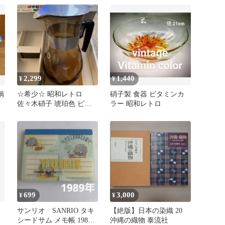
2,299
1,440
¥
¥
鍋
☆希少☆ 昭和レトロ
硝子製 食器 ビタミンカ
佐々木硝子 琥珀色 ピッ
ラー 昭和レトロ
チャー 水差し ※タグ・
シ－ル付
699
3,000
¥
¥
サンリオ SANRIO タキ
【絶版】日本の染織 20
シードサム メモ帳 1989
沖縄の織物 泰流社