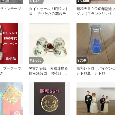
1,480
3,800
¥
¥
ヴィンテージ
タイムセール！昭和レト
昭和天皇在位60年記念
ロ 「折りたたみ花台テー
ダル（フランクリンミ
ブル 木製」ヴィンテージ
ト）
レア
2,600
750
¥
¥
 ブーフーウ
❤古九谷焼 赤絵達磨＆
昭和レトロ パイゲンC
ク
蚊＆漢詩図 お猪口
レトロ瓶 レトロ
盃 ぐい呑み9客 酒
器 年代物 古美術