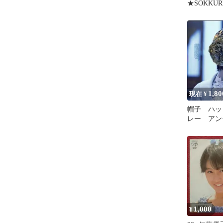
★SOKKURI
の下敷★
1,80
現在 ¥
帽子 ハッ
レー アン
浪漫 レ
クラシカル
1,000
¥