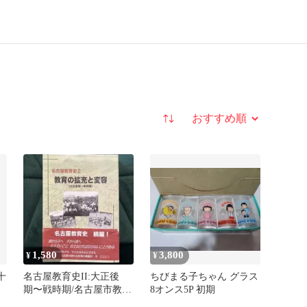
並び替え
1,580
3,800
¥
¥
十
名古屋教育史II:大正後
ちびまる子ちゃん グラス
期〜戦時期/名古屋市教育
8オンス5P 初期
委員会/2016年版579P