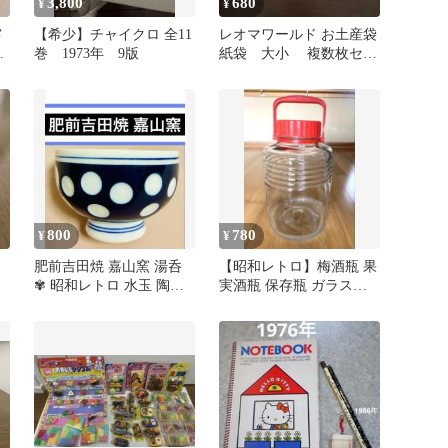
3,800
680
¥
¥
メ
【希少】チャイクロ 全11
レオマワールド お土産袋
ン
巻 1973年 9版
紙袋 大小 複数枚セッ
ト レア 当時物 記
念 13枚
800
780
¥
¥
肥前吉田焼 嘉山窯 湯呑
【昭和レトロ】梅酒瓶 果
✾ 昭和レトロ 水玉 陶印
実酒瓶 保存瓶 ガラス瓶
有り ヴィンテージ かわ
保存容器 赤蓋 持ち手あ
いい
り①