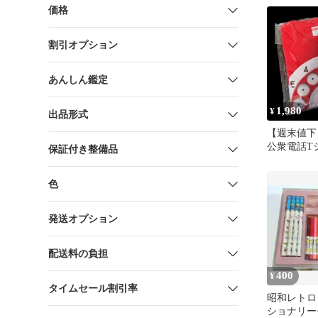
価格
割引オプション
あんしん鑑定
1,980
¥
出品形式
【週末値下
公衆電話T
保証付き整備品
トロ赤電話
色
発送オプション
配送料の負担
400
¥
タイムセール割引率
昭和レトロ
ショナリー