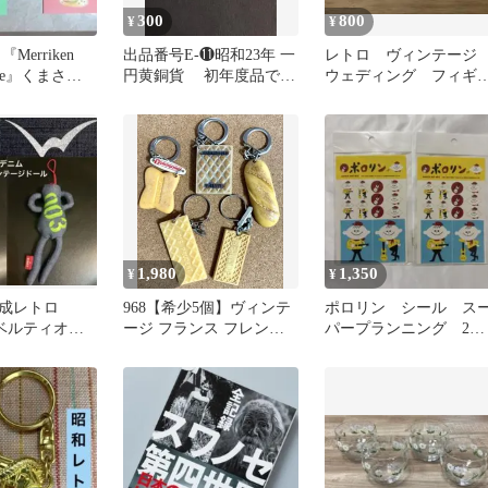
300
800
¥
¥
Merriken
出品番号E-⓫昭和23年 一
レトロ ヴィンテー
House』くまさん
円黄銅貨 初年度品で
ウェディング フィギ
ト
す。
ア ケーキトッパー 
ニチュア
1,980
1,350
¥
¥
成レトロ
968【希少5個】ヴィンテ
ポロリン シール ス
ノベルティオリ
ージ フランス フレンチ
パープランニング 2枚
ムドール
キーホルダー
セット