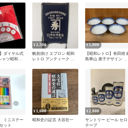
品
2,500
1,800
¥
¥
】ダイヤル式
帆前掛け エプロン 昭和
【昭和レトロ】有田焼 
シャツ昭和レ
レトロ アンティーク ヴ
島華山 唐子デザイン 茶
 サイズ：M
ィンテージ アマミゲン
碗 飯碗 5個 陶器
海産物
1,600
2,800
¥
¥
 ミニステー
昭和史の証言 大谷壮一
サントリー ビール セロ
セット
テープ