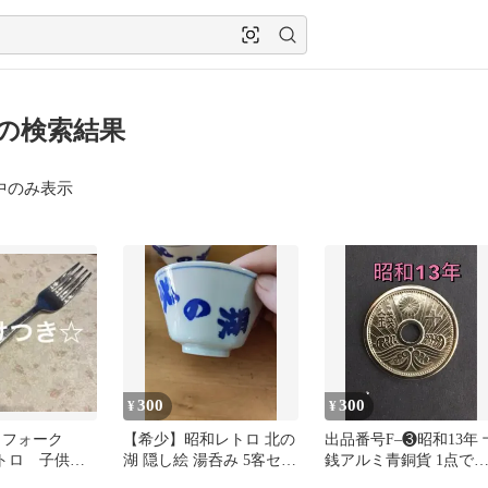
 の検索結果
中のみ表示
300
300
¥
¥
 フォーク
【希少】昭和レトロ 北の
出品番号F–❸昭和13年 
 レトロ 子供
湖 隠し絵 湯呑み 5客セッ
銭アルミ青銅貨 1点で
ア レトロ
ト 透かし絵 大相撲 記念
す。