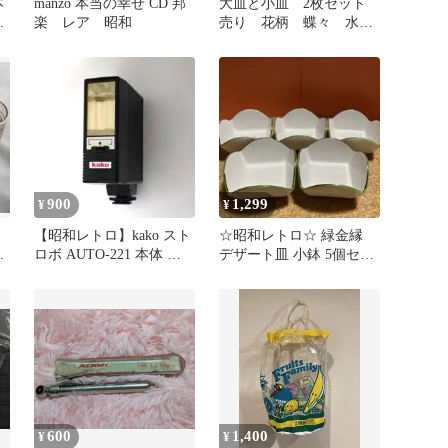
本
manzo 本当の幸せ CD 邦
大皿と小皿 2枚セット
素
楽 レア 昭和
売り 花柄 蝶々 水
仙 昭和戦前
900
1,299
¥
¥
ス
【昭和レトロ】kako スト
☆昭和レトロ☆ 緑金縁
ロボ AUTO-221 本体 ケー
デザート皿 小鉢 5個セッ
ス付
ト
600
1,400
¥
¥