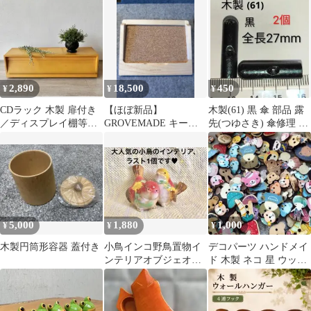
2,890
18,500
450
¥
¥
¥
CDラック 木製 扉付き
【ほぼ新品】
木製(61) 黒 傘 部品 露
／ディスプレイ棚等※
GROVEMADE キーボ
先(つゆさき) 傘修理 2
日焼け有 インテリア
ードトレイ メープル
個 貴重
収納
5,000
1,880
1,000
¥
¥
¥
木製円筒形容器 蓋付き
小鳥インコ野鳥置物イ
デコパーツ ハンドメイ
ンテリアオブジェオー
ド 木製 ネコ 星 ウッド
ナメント陶器素焼き陶
素材
芸鳥型北欧韓国鳥雑貨