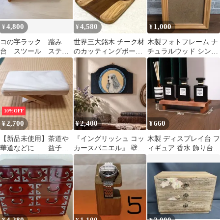
4,800
4,580
1,000
¥
¥
¥
コの字ラック 踏み
世界三大銘木 チーク材
木製フォトフレーム ナ
台 スツール ステッ
のカッティングボード
チュラルウッド シンプ
プ台
31cm 木製まな板 ハン
ル
ドメイド
10%OFF
2,700
2,400
660
¥
¥
¥
【新品未使用】茶道や
『イングリッシュ コッ
木製 ディスプレイ台 フ
華道などに 益子工
カースパニエル』 壁掛
ィギュア 香水 飾り台
房 桐製 折りたたみ正座
け 木製 ハンドメイド
ベンチ型 ウォルナット
天然木