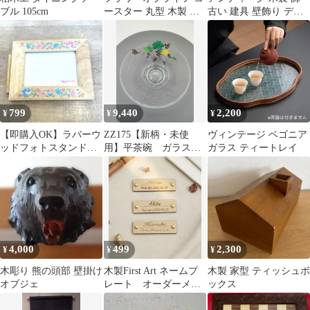
ブル 105cm
ースター 丸型 木製 神
古い 建具 壁飾り ディ
聖幾何学模様 5枚セッ
スプレイ ジャンクガー
ト
デン
799
9,440
2,200
¥
¥
¥
【即購入OK】ラバーウ
ZZ175【新柄・未使
ヴィンテージ ベゴニア
ッドフォトスタンド
用】平茶碗 ガラス
ガラス ティートレイ
ゴムの木素材 送料無
葡萄 紫 今岡都 紙
料・匿名配送
箱 茶道具
4,000
499
2,300
¥
¥
¥
木彫り 熊の頭部 壁掛け
木製First Art ネームプ
木製 家型 ティッシュボ
オブジェ
レート オーダーメイ
ックス
ドプレート ネームタグ