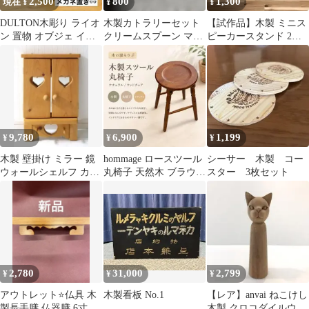
2,500
800
1,300
現在 ¥
¥
¥
DULTON木彫り ライオ
木製カトラリーセット
【試作品】木製 ミニス
ン 置物 オブジェ イン
クリームスプーン マド
ピーカースタンド 2個
テリア アニマルメガネ
ラー
セット 卓上 022
かけ木製
9,780
6,900
1,199
¥
¥
¥
木製 壁掛け ミラー 鏡
hommage ロースツール
シーサー 木製 コー
ウォールシェルフ カン
丸椅子 天然木 ブラウ
スター 3枚セット
トリー ナチュラル ハー
ン ウッドチェア
ト
2,780
31,000
2,799
¥
¥
¥
アウトレット⭐️仏具 木
木製看板 No.1
【レア】anvai ねこけし
製長手膳 仏器膳 6寸 欅
木製 クロコダイルウッ