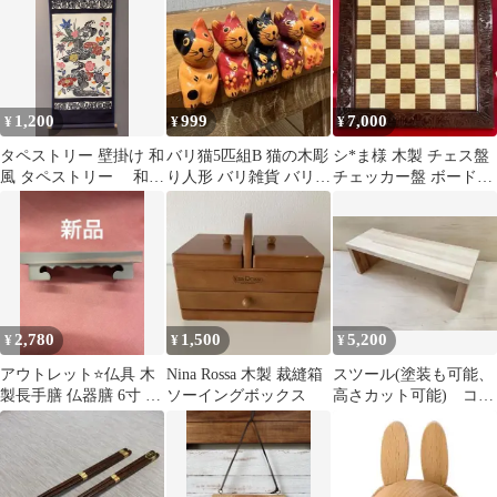
1,200
999
7,000
¥
¥
¥
タペストリー 壁掛け 和
バリ猫5匹組B 猫の木彫
シ*ま様 木製 チェス盤
風 タペストリー 和雑
り人形 バリ雑貨 バリ島
チェッカー盤 ボードゲ
沖縄 民芸品 壁掛
アジアン雑貨 バリネコ
ーム 手彫り風 木彫り
け 敷物
セット
インテリ
2,780
1,500
5,200
¥
¥
¥
アウトレット⭐️仏具 木
Nina Rossa 木製 裁縫箱
スツール(塗装も可能、
製長手膳 仏器膳 6寸 黒
ソーイングボックス
高さカット可能) コの
檀 新品
字ラック 踏み台