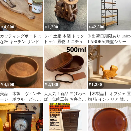
4,000
1,200
42,500
¥
¥
¥
カッティングボード ま
タイ 土産 木製 トゥク
※出荷日期限あり unico
な板 キッチン サンドイ
トゥク 置物 ミニチュア
LABORA(廃盤シリー
ッチ 木製 天然 北欧
アジアン雑貨 インテリ
ズ)トールシェルフ
ア
W900
4,900
2,180
1,280
¥
¥
¥
美品 木製 ヴィンテ
大人気！新品 曲げわっ
【木製品】 オブジェ 置
ージ ボウル どっし
ぱ 伝統工芸 お弁当箱
物 猫 インテリア 雑貨
りとした くり抜き
曲げわっぱお弁当箱 漆
ミニチュア ネコ
お菓子入れ 小物入れ
匠