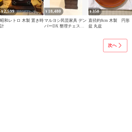
2,599
18,480
350
¥
¥
¥
昭和レトロ 木製 置き時
マルヨシ民芸家具 デン
直径約8cm 木製 円形
計
バーDX 整理チェスト
盆 丸盆
木製 タンス 8杯
次へ