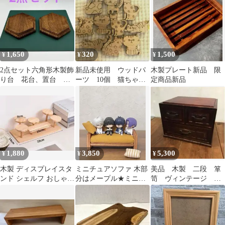
1,650
320
1,500
¥
¥
¥
2点セット六角形木製飾
新品未使用 ウッドパ
木製プレート新品 限
り台 花台、置台 台
ーツ 10個 猫ちゃ
定商品新品
座 小物ディスプレイ台
ん 木のパーツ
1,880
3,850
5,300
¥
¥
¥
木製 ディスプレイスタ
ミニチュアソファ 木部
美品 木製 二段 箪
ンド シェルフ おしゃれ
分はメープル★ミニミ
笥 ヴィンテージ 小
収納 展示 ナチュラル
ニ やまぶき色 北
物入れ 金具などしっ
欧 ストライプ★
かりとした作り