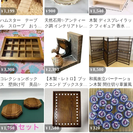
1,199
900
1,540
¥
¥
¥
ハムスター テーブ
天然石用✨アンティー
木製 ディスプレイラッ
ル スロープ おう
ク調 インテリアトレイ
ク フィギュア 香水 飾
ち ハウス 木製 隠
✨ シャビーシック
り棚 3段 ナチュラル
れ家
3,300
2,393
8,500
¥
¥
¥
コレクションボック
【木製・レトロ】ブッ
和風衝立パーテーショ
ス 壁掛け可 美品✨
クエンド ブックスタン
ン木製 間仕切り葦簾風
ド 魚モチーフ 彫刻 小
物入れ付き
1,750
1,580
320
¥
¥
¥