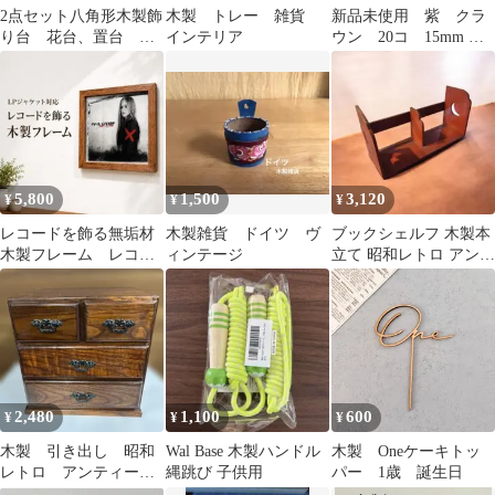
2点セット八角形木製飾
木製 トレー 雑貨
新品未使用 紫 クラ
り台 花台、置台 台
インテリア
ウン 20コ 15mm ウ
座 小物ディスプレイ台
ッドボタン 木のボタ
ン
5,800
1,500
3,120
¥
¥
¥
レコードを飾る無垢材
木製雑貨 ドイツ ヴ
ブックシェルフ 木製本
木製フレーム レコー
ィンテージ
立て 昭和レトロ アンテ
ドラック 収納 額
ィーク ナチュラル 自然
縁 壁掛け
派
2,480
1,100
600
¥
¥
¥
木製 引き出し 昭和
Wal Base 木製ハンドル
木製 Oneケーキトッ
レトロ アンティー
縄跳び 子供用
パー 1歳 誕生日
ク 小物入れ