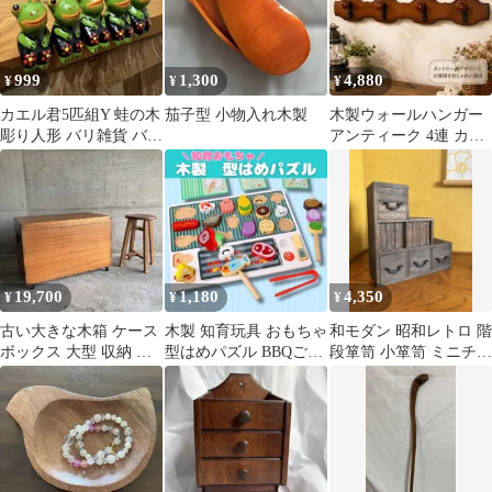
999
1,300
4,880
¥
¥
¥
カエル君5匹組Y 蛙の木
茄子型 小物入れ木製
木製ウォールハンガー
彫り人形 バリ雑貨 バリ
アンティーク 4連 カン
島 アジアン雑貨 バリ蛙
トリー調 コート掛け
セット
19,700
1,180
4,350
¥
¥
¥
古い大きな木箱 ケース
木製 知育玩具 おもちゃ
和モダン 昭和レトロ 階
ボックス 大型 収納 置
型はめパズル BBQごっ
段箪笥 小箪笥 ミニチェ
物台 木製 レトロ ヴィ
こ おままごと
スト 小引き出し アンテ
ンテージ
ィーク調