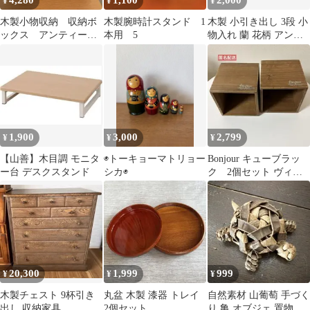
4,280
1,100
2,000
¥
¥
¥
木製小物収納 収納ボ
木製腕時計スタンド 1
木製 小引き出し 3段 小
ックス アンティー
本用 5
物入れ 蘭 花柄 アンテ
ク 引き出し レト
ィーク調 収納 昭和レト
ロ 卓上
ロ
1,900
3,000
2,799
¥
¥
¥
【山善】木目調 モニタ
◉トーキョーマトリョー
Bonjour キューブラッ
ー台 デスクスタンド
シカ◉
ク 2個セット ヴィン
テージ風 木製 木箱
20,300
1,999
999
¥
¥
¥
木製チェスト 9杯引き
丸盆 木製 漆器 トレイ
自然素材 山葡萄 手づく
出し 収納家具
2個セット
り 亀 オブジェ 置物 縁