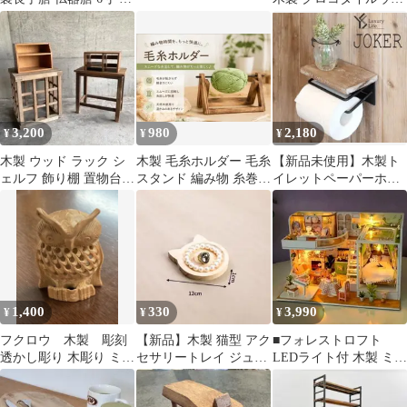
新品
ドH20.5cm
3,200
980
2,180
¥
¥
¥
木製 ウッド ラック シ
木製 毛糸ホルダー 毛糸
【新品未使用】木製ト
ェルフ 飾り棚 置物台
スタンド 編み物 糸巻き
イレットペーパーホル
卓上 ナチュラル 2点 レ
手芸 Mサイズ
ダー 1連 ジョーカー ア
トロ
ンティーク調
1,400
330
3,990
¥
¥
¥
フクロウ 木製 彫刻
【新品】木製 猫型 アク
■フォレストロフト
透かし彫り 木彫り ミ
セサリートレイ ジュエ
LEDライト付 木製 ミニ
ニ インテリア 梟
リー 小物入れ 12cm
チュアハウス キット
owl