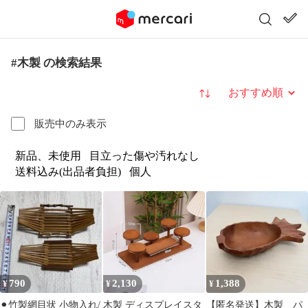
#木製 の検索結果
並び替え
販売中のみ表示
新品、未使用
目立った傷や汚れなし
送料込み(出品者負担)
個人
790
2,130
1,388
¥
¥
¥
⚫︎竹製網目状 小物入れ/
木製 ディスプレイスタ
【匿名発送】木製 パ