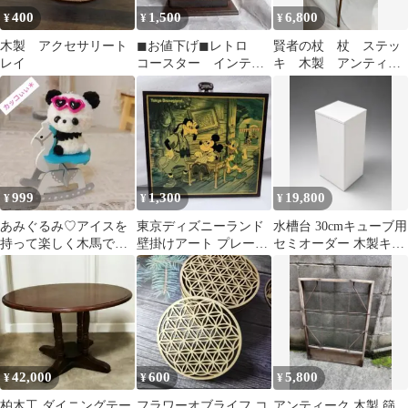
400
1,500
6,800
¥
¥
¥
木製 アクセサリート
◼︎お値下げ◼︎レトロ
賢者の杖 杖 ステッ
レイ
コースター インテリ
キ 木製 アンティー
ア
ク
999
1,300
19,800
¥
¥
¥
あみぐるみ♡アイスを
東京ディズニーランド
水槽台 30cmキューブ用
持って楽しく木馬で遊
壁掛けアート プレート
セミオーダー 木製キャ
んでいるおませなサン
木製 レトロ
ビネット ハンドメイド
グラスパンダちゃん＊
42,000
600
5,800
¥
¥
¥
柏木工 ダイニングテー
フラワーオブライフ コ
アンティーク 木製 篩