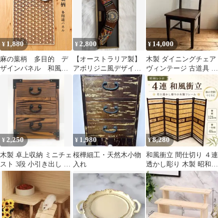
1,880
2,800
14,000
¥
¥
¥
麻の葉柄 多目的 デ
【オーストラリア製】
木製 ダイニングチェア
ザインパネル 和風小
アボリジニ風デザイン
ヴィンテージ 古道具 木
物 ウォールアート レ
ブーメラン型 木製 箱
釘
ーザー加工 和柄 日
付き
本 魔除け 敷物 組
子細工風 麻の葉
2,250
1,980
8,280
¥
¥
¥
木製 卓上収納 ミニチェ
桜樺細工・天然木小物
和風衝立 間仕切り ４連
スト 3段 小引き出し 小
入れ
透かし彫り 木製 昭和レ
物入れ 天然木 和風
トロ 121cm 2