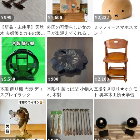
999
1,600
2,222
¥
¥
¥
【新品・未使用】天然
外国の可愛らしい女の
ミッフィースマホスタ
木 夫婦箸＆カモの箸置
子が出迎えてくれるカ
ンド
きセット 木目調 和風
フェ風ウッドボード
ギフト
DIYウェルカムボード
5,580
900
2,100
¥
¥
¥
木製 飾り棚 円形 ディ
木彫り 葉っぱ型 小物入
直接引き取り★オクモ
スプレイラック
れ 木製
ト 奥本木工所★学習机
チェア 椅子 木製 天然
木