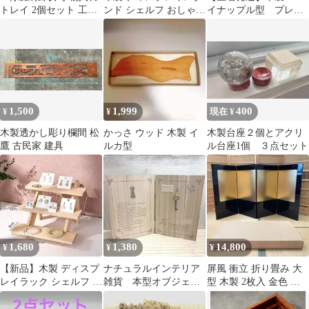
トレイ 2個セット 工芸
ンド シェルフ おしゃれ
イナップル型 プレー
品
収納 展示 ウォールナッ
ト インテリアトレイ
ト
1,500
1,999
400
¥
¥
現在 ¥
木製透かし彫り欄間 松
かっさ ウッド 木製 イ
木製台座２個とアクリ
鷹 古民家 建具
ルカ型
ル台座1個 ３点セット
1,680
1,380
14,800
¥
¥
¥
【新品】木製 ディスプ
ナチュラルインテリア
屏風 衝立 折り畳み 大
レイラック シェルフ 収
雑貨 本型オブジェ
型 木製 2枚入 金色 ゴ
納 インテリア おしゃれ
木製 鍵 英字
ールド 黒塗 和風 レト
3段
ロ