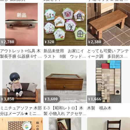
起物 手仕事
2,780
320
2,380
¥
¥
¥
アウトレット⭐️仏具 木
新品未使用 お家にイ
とっても可愛い アンテ
製長手膳 仏器膳 6寸 紫
ラスト 8個 ウッドボ
ィーク調 多目的スタ
檀 新品
タン 木のボタン
ンドフラワースタン
ド 踏み台 ベンチ
3,850
3,600
1,666
¥
¥
¥
ミニチュアソファ 木部
E-3 【昭和レトロ】木
木製 積み木
分はメープル★ミニミ
製 小物入れ アクセサリ
ニ ブラウン 北欧★
ーケース 引き出し付き
収納