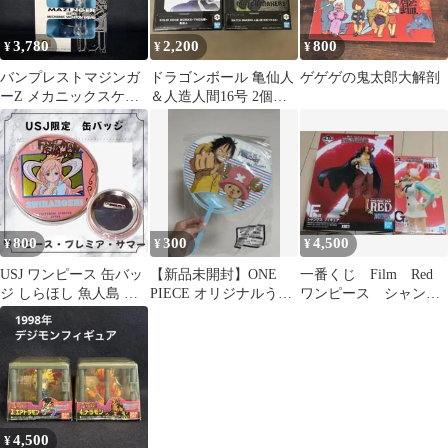
3,780
2,200
800
¥
¥
¥
バンプレストマジンガ
ドラゴンボール 亀仙人
ゲゲゲの鬼太郎大解剖
ーZ メカニックスケル
＆人造人間16号 2個セ
トンフィギュア 【未開
ット
封・当時物】
800
300
4,500
¥
¥
¥
USJ ワンピース 缶バッ
【新品未開封】ONE
一番くじ Film Red
ジ しらほし 魚人島 ユ
PIECE オリジナルうち
ワンピース シャンク
ニバ プレサマ 限定
わ 当時物 レトロ 非売
ス＆ウタ フィルムレ
品
ッド
4,500
¥