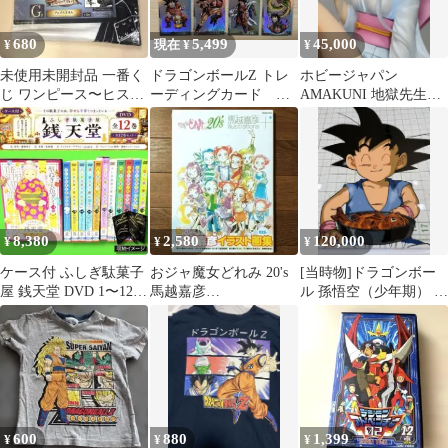
680
5,499
45,000
¥
現在 ¥
¥
未使用未開封品 一番く
ドラゴンボールZ トレ
ホビージャパン
じ ワンピース〜ヒスト
ーディングカード キ
AMAKUNI 地獄先生ぬ
リーオブルフィ〜フェ
ラカード 8枚 2003
～べ～ ゆきめ
イスタオル
AMADA
8,380
2,580
120,000
¥
¥
¥
ケース付 ふしぎ駄菓子
おジャ魔女どれみ 20's
[当時物]ドラゴンボー
屋 銭天堂 DVD 1〜12
馬越嘉彦
ル 孫悟空（少年期） セ
巻 全12巻セット
Illustrations+ 東映
ル画 原画 東映アニメー
ション
600
880
1,399
¥
¥
¥