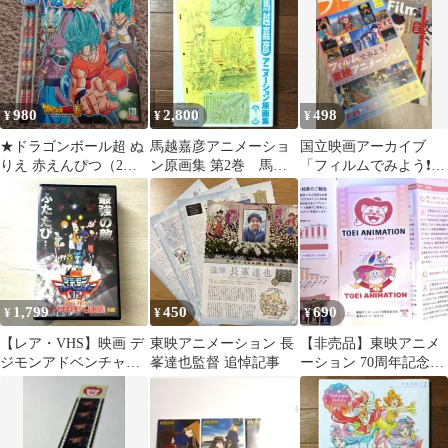
980
2,800
498
¥
¥
¥
★ドラゴンボール超 ぬ
馬越嘉彦アニメーショ
国立映画アーカイブ
りえ 赤えんぴつ（2本
ン原画集 第2巻 馬越
「フィルムでみよう❗️東
入） 2点セット★
嘉彦 / 僕のヒーローア
映アニメーション」
カデミア 蟲師
他、チラシ色々セット
1,799
450
690
¥
¥
¥
【レア・VHS】映画 デ
東映アニメーション 長
【非売品】東映アニメ
ジモンアドベンチャー
峯達也監督 追悼記事
ーション 70周年記念シ
02 ディアボロモンの逆
ール
襲 ビデオ