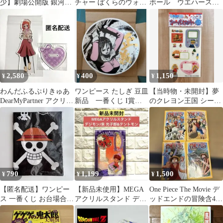
少】劇場公開版 銀河鉄
チャー ぼくらのウォー
ボール ウエハース
道999 フィギュア6体セ
ゲーム!('00「2000年春
シール ステッカー
ット
東映…
セル
2,580
400
1,150
¥
¥
¥
わんだふるぷりきゅあ
ワンピース たしぎ 豆皿
【当時物・未開封】夢
DearMyPartner アクリル
新品 一番くじ I賞
のクレヨン王国 シール
スタンド 犬飼いろは
難攻不落ノ懐刀 キャラ
セット 3枚入り レトロ
グッズ
グッズ
790
1,199
1,500
¥
¥
¥
【匿名配送】ワンピー
【新品未使用】MEGA
One Piece The Movie デ
ス 一番くじ お台場合衆
アクリルスタンド デジ
ッドエンドの冒険含4点
国 レジャーシート賞 レ
モン/泉 光子郎&テント
セット
ア
モン