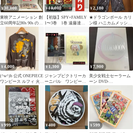
30,000
10,000
2,180
¥
¥
¥
東映アニメーション 創
【初版】SPY×FAMILY
★ドラゴンボール カリ
立60周年記80s 90s の作
1〜3巻 1巻 遠藤達
ン様 ハニカムメッシュ
品特集ファンブック
哉 【帯有】
上下セット LL★
4,000
1,300
7,900
¥
¥
¥
(^w^)b 公式 ONEPIECE
ジャンプビクトリーカ
美少女戦士セーラーム
ワンピース ルフィ 火拳
ーニバル ワンピー
ーン DVD-
長袖Tシャツ ロンT メ
ス チョッパー 缶バ
COLLECTION
ンズ Lサイズ 胸囲96-
ッジ ポストカード✖︎
Vol.2〈完〉
104cm 綿100% チャコ
３
ールグレー ダークブラ
ウン 墨黒 バックプリン
ト 海賊旗 ドクロ 麦わ
らの一味 OM13090MR
999
400
599
¥
¥
¥