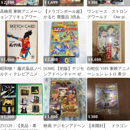
2,100
1,699
300
¥
¥
¥
高橋晃 東映アニメーシ
【ドラゴンボール超】
ワンピース ストロン
ョンプリキュアワーク
かるた 廃盤品 3倍あそ
グワールド :One piece
ス 改訂版
べる！かるた カードゲ
film :
ーム
1,660
2,480
6,600
¥
¥
¥
昭和物！ 藤沢薬品ノベ
[6308] 【初版】デジモ
白蛇伝 VHS 東映アニメ
ルティ テレビアニメ
ンアドベンチャー ぜん
ーション レトロ 希少
『少年忍者風のフジ
デジモン127たい完全図
当時物 ビデオ 昭和
丸』のスケッチカード
鑑
アニメ
1,200
1,800
300
¥
¥
¥
251129：【美品・希
映画 デジモンアドベン
【未開封】 ドラゴン