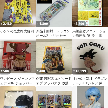
2,480
4,800
2,800
¥
¥
¥
ゲゲゲの鬼太郎大解剖
新品未開封 ドラゴン
馬越嘉彦アニメーショ
ボールZ トリオセット
ン原画集 第1巻 馬越
当時物 孫悟空 1195K
嘉彦 / 僕のヒーローア
カデミア 蟲師
500
400
10,799
¥
¥
¥
ワンピース ジャンプフ
ONE PIECE エピソード
【公式・XL】ドラゴン
ェア 2002 チョッパー
オブ アラバスタ 砂漠の
ボールZ Tシャツ 孫悟
王女と海賊たち みら
空 赤ちゃん 幼少期 希
い…
少 レア