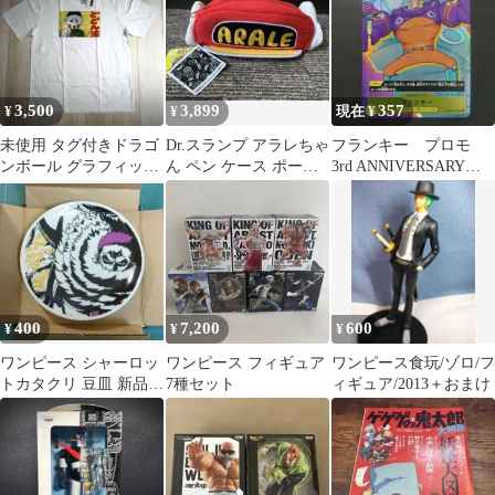
3,500
3,899
357
¥
¥
現在 ¥
未使用 タグ付きドラゴ
Dr.スランプ アラレちゃ
フランキー プロモ
ンボール グラフィック
ん ペン ケース ポーチ
3rd ANNIVERSARY
Tシャツ
ARALE ドクター 鳥山
GUIDE ワンピ
明
400
7,200
600
¥
¥
¥
ワンピース シャーロッ
ワンピース フィギュア
ワンピース食玩/ゾロ/フ
トカタクリ 豆皿 新品
7種セット
ィギュア/2013＋おまけ
② 一番くじ I賞 難
攻不落ノ懐刀