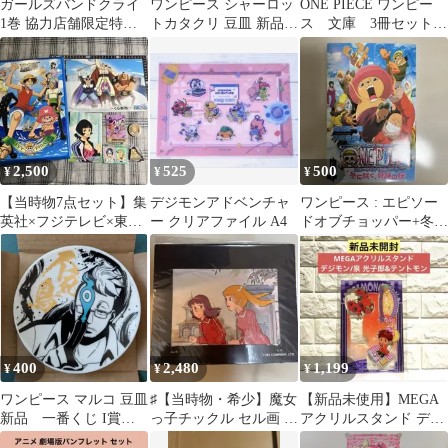
ガールズバンドクライ
ワンピース シャーロッ
ONE PIECE ワンピー
1巻 協力店舗限定特典
トカタクリ 豆皿 新品
ス 文庫 3冊セット
イラストカード付き
一番くじ I賞 難攻不
珍獣島のチョッパー王
落ノ懐刀
国 他
2,500
525
500
¥
¥
¥
【当時物7点セット】集
デジモンアドベンチャ
ワンピース : エピソー
英社×フジテレビ×東映
ー クリアファイル A4
ドオブチョッパー+冬に
アニメーション ワン
咲く、奇跡の桜
ピース グッズ
400
2,480
1,199
¥
¥
¥
ワンピース マルコ 豆皿
♯【当時物・希少】魔女
【新品未使用】MEGA
新品 一番くじ I賞
っ子チックル セル画 ビ
アクリルスタンド デジ
難攻不落ノ懐刀 キャラ
ニール袋入り 昭和アニ
モン泉 光子郎&テント