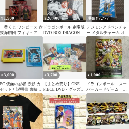
1,500
26,400
7,777
¥
¥
現在 ¥
一番くじ ワンピース 赤
ドラゴンボール 劇場版
デジモンアドベンチャ
髪海賊団 フィギュア
DVD-BOX DRAGON
ー メタルチャーム オメ
SOFVIちゅ
BOX THE MOVIE
ガモン
3,000
3,700
1,000
¥
¥
¥
FC 仮面の忍者 赤影 カ
【まとめ売り】ONE
ドラゴンボール スー
セットと説明書 東映 中
PIECE DVD・グッズ
パーカードゲーム 爆
古
セット
裂フルパワー!!! DB-
1272-Ⅱ