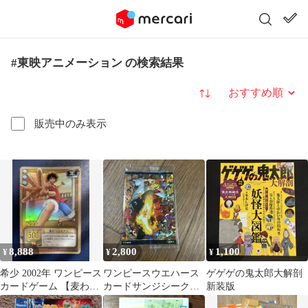
#東映アニメーション の検索結果
並び替え
販売中のみ表示
8,888
2,800
1,100
¥
¥
¥
希少 2002年 ワンピース
ワンピースウエハース
ゲゲゲの鬼太郎大解剖
カードゲーム 【麦わら
カードサンジシークレ
新装版
のルフィ】CE-C01
ット