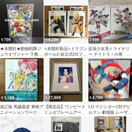
全8巻セット 収納BOX
（トリオ）ボクサーパ
付
ンツ☆（Ｌ）
700
4,200
900
¥
¥
¥
★未開封★動物戦隊ジ
⭐️未開封新品⭐️ドラゴン
拡張少女系トライナリ
ュウオウジャー 下敷
ボールZ 組立式DXフィ
ー デイトラ！の巻 2
き したじき 東映ア
ギュア トランクス&孫
冊セット
ニメーション
悟空セット
3,580
37,000
4,700
¥
¥
¥
改訂版 馬越嘉彦 東映ア
【限定品】ワンピース
LD マジンガーZ対デビ
ニメーションワーク
ミュゼフレームアート
ルマン 劇場版 レーザー
ス プリキュア / おジ
ハンコック シリアル
ディスク 永井豪 東映
ャ魔女どれみ
No.163