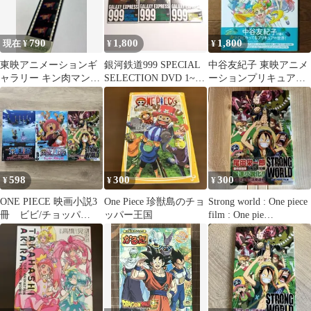
790
1,800
1,800
現在 ¥
¥
¥
東映アニメーションギ
銀河鉄道999 SPECIAL
中谷友紀子 東映アニメ
ャラリー キン肉マンII
SELECTION DVD 1~3
ーションプリキュアワ
世テリー・ザ・キッド
巻セット
ークス 2 東映 / プリ
フィルムしおり
キュア
598
300
300
¥
¥
¥
ONE PIECE 映画小説3
One Piece 珍獣島のチョ
Strong world : One piece
冊 ビビ/チョッパ
ッパー王国
film : One pie…
ー/STRONG WORLD