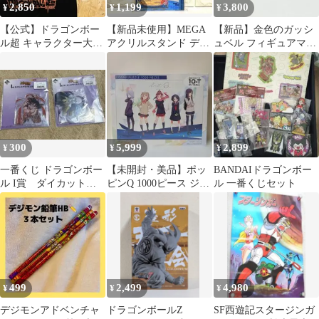
2,850
1,199
3,800
¥
¥
¥
【公式】ドラゴンボー
【新品未使用】MEGA
【新品】金色のガッシ
ル超 キャラクター大集
アクリルスタンド デジ
ュベル フィギュアマス
合 プリント Tシャツ 黒
モン石田 ヤマト&ガブ
コット 6個まとめ 2005
モン
年 当時物
300
5,999
2,899
¥
¥
¥
一番くじ ドラゴンボー
【未開封・美品】ポッ
BANDAIドラゴンボー
ル I賞 ダイカットア
ピンQ 1000ピース ジグ
ル 一番くじセット
クリルスタンド 孫悟空
ソーパズル 黒星紅白 絶
ベジータ
版 希少
499
2,499
4,980
¥
¥
¥
デジモンアドベンチャ
ドラゴンボールZ
SF西遊記スタージンガ