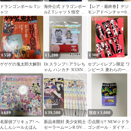
ドランゴンボール Tシ
海外公式 ドラゴンボー
【レア・最終巻】デジ
ャツ
ルZ Tシャツ S 悟空 ベ
モンアドベンチャー02
ジータ フリーザ メキシ
Vol.12 VHS ビデオテー
コ製
プ
550
1,200
300
¥
¥
¥
ゲゲゲの鬼太郎大解剖
Dr.スランプ✨アラレち
セブンイレブン限定 ワ
ゃん ハンカチ 3COINS
ンピース 麦わらの一味
新品未開封
A4クリアファイル
699
39,500
3,000
¥
¥
現在 ¥
名探偵プリキュア! へ
新品未開封 美少女戦士
①点限り‼︎ NEW☆ドラ
んしんシールえほん
セーラームーンR DVD
ゴンボール・ダイマ