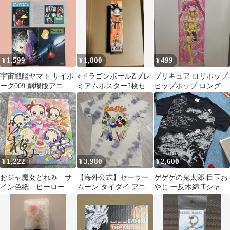
グッズ
メ
モン
1,599
1,800
499
¥
¥
¥
宇宙戦艦ヤマト サイボ
⭐︎ドラゴンボールZプレ
プリキュア ロリポップ
ーグ009 劇場版アニメ
ミアムポスター2枚セッ
ヒップホップ ロングポ
パンフレット セット お
ト/孫悟空/ジャンプ⭐︎
スター
まけ付き
1,222
3,980
2,600
¥
¥
¥
おジャ魔女どれみ サ
【海外公式】セーラー
ゲゲゲの鬼太郎 目玉お
イン色紙 ヒーローシ
ムーン タイダイ アニメ
やじ 一反木綿 Tシャツ
ョー キャラクターシ
Tシャツ 5戦士 Y2K 古
ブラック L アニメT 和
ョー 平成レトロ
着
柄