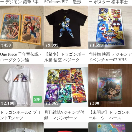
ー デジモン 鉛筆 3本セ
SCultures BIG 造形天
ー ポスター 松本零士
ット HB デジモンテイ
下一武道会7 其之四
東映動画 特大サイズ
マーズ
孫悟空
《未使用》希少
450
9,999
1,599
¥
¥
¥
One Piece 千年竜伝説・
【希少】ドラゴンボー
当時物 映画 デジモンア
ローグタウン編
ル超 悟空 ベジータ ス
ドベンチャー02 VHS デ
ーパーサイヤ人ベジッ
ジモンハリケーン上
ト Tシャツ
陸!!他
2,180
1,869
300
¥
¥
¥
ドラゴンボールZ プリ
月刊雑誌Vジャンプ付
【未開封】ドラゴンボ
ントTシャツ
録 マジンボーン キ
ール ウエハース シ
ャラクターカード ６
ール ステッカー ヤ
枚セット
ムチャ