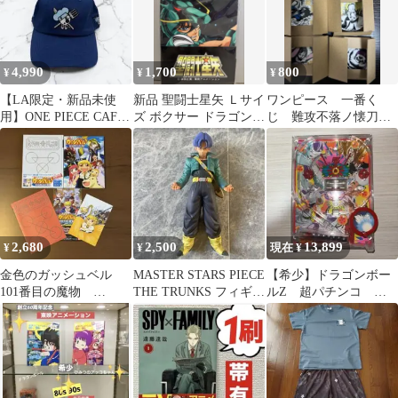
4,990
1,700
800
¥
¥
¥
【LA限定・新品未使
新品 聖闘士星矢 Ｌサイ
ワンピース 一番く
用】ONE PIECE CAFE
ズ ボクサー ドラゴン紫
じ 難攻不落ノ懐刀 I
サンジ海賊旗キャップ
龍 青銅 パンツ 黄金 ア
賞 6点セット
ニメ
2,680
2,500
13,899
¥
¥
現在 ¥
金色のガッシュベル
MASTER STARS PIECE
【希少】ドラゴンボー
101番目の魔物
THE TRUNKS フィギュ
ルZ 超パチンコ 当
DVD 期間限定版
ア 本体のみ
時物 平成レトロ