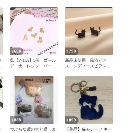
パーツ
690
790
¥
¥
カ
②【P-11A】5個 ゴール
新品未使用 黒猫ピア
ド 犬 レジン パー
ス レディースピアス
ツ チャーム 素材
かわいい 小ぶり 猫グ
枠 金具 猫
ッズ 猫用品
888
899
¥
¥
ト
つぶらな瞳の犬と猫 ま
【美品】猫モチーフ キー