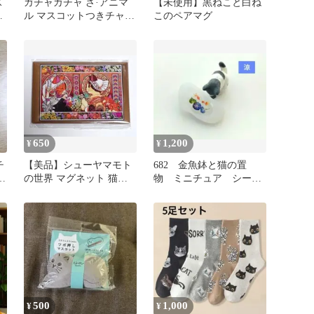
ス
ガチャガチャ ざ·アニマ
【未使用】黒ねこと白ね
猫
ル マスコットつきチャー
このペアマグ
ム (海外旅行バッグ)
650
1,200
¥
¥
チ
【美品】シューヤマモト
682 金魚鉢と猫の置
の世界 マグネット 猫
物 ミニチュア シーグ
CAT ART 名画
ラスアート 夏飾り 朝
顔ハンドメイド
500
1,000
¥
¥