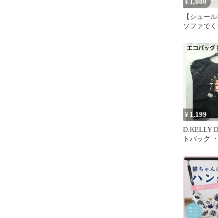
1,080
¥
【シュール
ソファで
おしゃれ 
1,199
¥
D.KELLY
トバッグ 
新品未使用