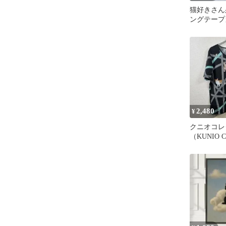
猫好きさん
ングテープ
5個セット
2,480
¥
クニオコレ
（KUNIO C
）猫柄半袖