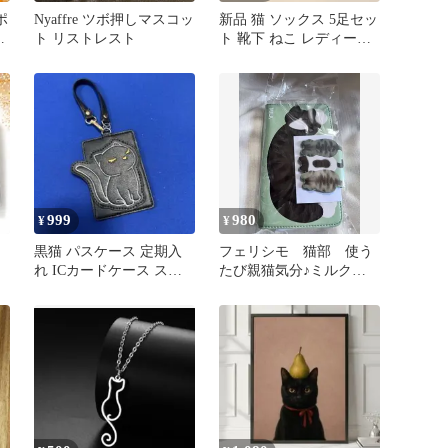
ポ
Nyaffre ツボ押しマスコッ
新品 猫 ソックス 5足セッ
ケ
ト リストレスト
ト 靴下 ねこ レディース
22.5〜25.0cm
999
980
¥
¥
黒猫 パスケース 定期入
フェリシモ 猫部 使う
れ ICカードケース スト
たび親猫気分♪ミルクご
ラップ付き 猫グッズ ブ
くごくスマホカバー ブ
ラック
ルー未使用品