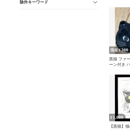
除外キーワード
ぶりなし♪
★匿名配送
300
現在 ¥
黒猫 ファ
ーン付き 
れ 猫耳 刺
1,000
¥
【黒猫】猫