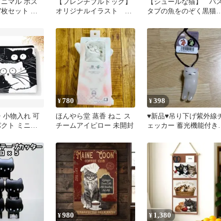
アニマル ポス
【フレンチブルドッグ】
【シュールな猫】 バ
7枚セット 猫
オリジナルイラスト 巾
タブの魚をのぞく黒
ヴィンテージ風
着 2枚セット バラ売
おしゃれ ポスターA4
りできます
780
398
¥
¥
 小物入れ 可
ほんやら堂 蒸香 ねこ ス
♥新品♥吊り下げ紫外線
パクト ミニポ
チームアイピロー 未開封
ェッカー 蓄光機能付き
ポーチ 猫グッ
ネコ
980
1,380
¥
¥