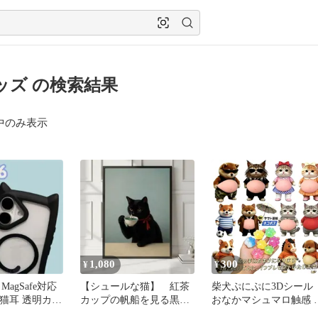
ッズ の検索結果
中のみ表示
1,080
300
¥
¥
agSafe対応
【シュールな猫】 紅茶
柴犬ぷにぷに3Dシール
6用 猫耳 透明カバ
カップの帆船を見る黒
おなかマシュマロ触感 
ク
猫 おしゃれ ポスター
犬 やみつき癒しステッ