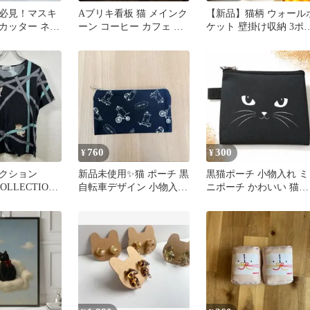
必見！マスキ
Aブリキ看板 猫 メインク
【新品】猫柄 ウォール
カッター ネコ
ーン コーヒー カフェ 長
ケット 壁掛け収納 3ポ
毛猫 アンティーク レト
ット ネコ小物収納
ロ
760
300
¥
¥
クション
新品未使用✨猫 ポーチ 黒
黒猫ポーチ 小物入れ ミ
OLLECTION
自転車デザイン 小物入れ
ニポーチ かわいい 猫デ
T
モノクロ
ザイン 化粧ポーチ コン
パクト