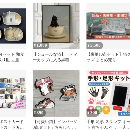
A4
ー シール帳デコ セット
匹＋肉球1個 24時間以
発送
1,080
5,500
¥
¥
枚セット 和食
【シュールな猫】 ティ
【豪華10点セット】猫
取り皿 豆皿 薬
ーカップに入る黒猫 お
ッズ まとめ売り
しゃれ ポスターA4
mofusand フェリシモ猫
他
890
300
¥
¥
ポストカード
【可愛い猫】ピンバッジ
手形 足形 スタンプ キ
ォトカード★か
3点セット / おもしろ ね
ト 赤ちゃん ペット 肉