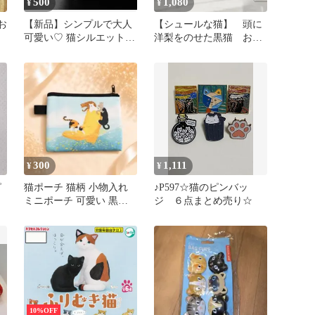
500
1,080
¥
¥
お
【新品】シンプルで大人
【シュールな猫】 頭に
可愛い♡ 猫シルエットの
洋梨をのせた黒猫 おし
シルバーネックレス
ゃれ ポスターA4
300
1,111
¥
¥
ピ
猫ポーチ 猫柄 小物入れ
♪P597☆猫のピンバッ
ミニポーチ 可愛い 黒猫
ジ ６点まとめ売り☆
海 化粧ポーチ レディー
ス
10%OFF