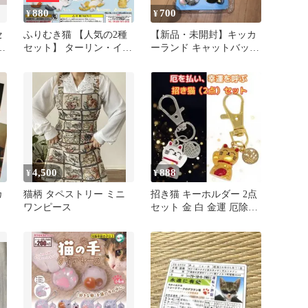
880
700
¥
¥
セ
ふりむき猫 【人気の2種
【新品・未開封】キッカ
セット】 ターリン・イン
ーランド キャットバッグ
ターナショナル 動物 グ
クリップ 6個セット 猫
ッズ フィギュア ミケ グ
レーシロ ガチャガチャ
カプセルトイ 即納 在庫
品 送料無料 追跡あり
4,500
888
¥
¥
カ
猫柄 タペストリー ミニ
招き猫 キーホルダー 2点
ワンピース
セット 金 白 金運 厄除け
開運 お守り 縁起物