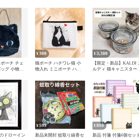
新品★未使用
こ
汚れない
♪
300
3,300
¥
¥
ーポーチ チェ
猫ポーチ ハチワレ猫 小
【限定・新品】KALDI 
バッグ 小物入
物入れ ミニポーチ ハー
ルディ 猫キャニスター
繍 かわいい
ト柄 可愛い 韓国風 レデ
容器 2個セット
ィース
599
890
¥
¥
のドローイン
新品未開封 蚊取り線香セ
新品 付箋 付箋6個セッ