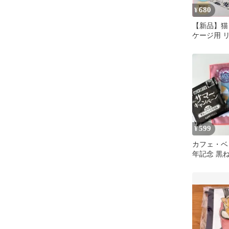
680
¥
【新品】猫
ケージ用 リ
ットベッド
599
¥
カフェ・ベ
年記念 黒
ル 第2弾