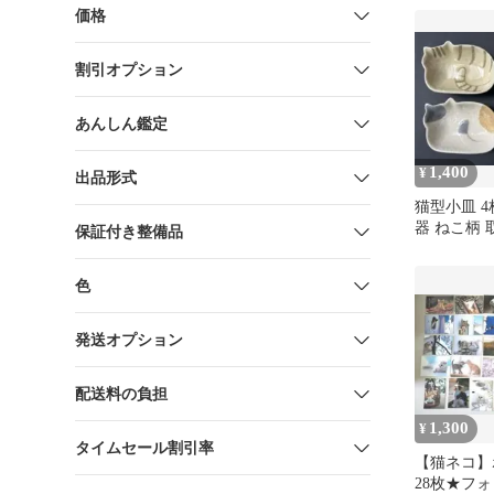
価格
割引オプション
あんしん鑑定
1,400
¥
出品形式
猫型小皿 4
器 ねこ柄 
保証付き整備品
味皿
色
発送オプション
配送料の負担
1,300
¥
タイムセール割引率
【猫ネコ】
28枚★フ