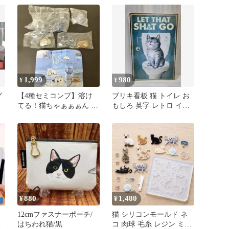
2
き）
内
1,999
980
¥
¥
グ
【4種セミコンプ】溶け
ブリキ看板 猫 トイレ お
てる！猫ちゃぁぁぁん 金
もしろ 英字 レトロ イン
部
魚鉢 香箱座り 床 仰向け
テリア 壁掛け 猫好き
880
1,480
¥
¥
ッ
12cmファスナーポーチ/
猫 シリコンモールド ネ
球
はちわれ猫/黒
コ 肉球 毛糸 レジン ミニ