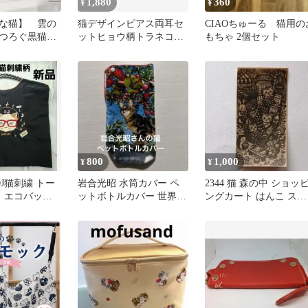
1,880
360
¥
¥
な猫】 雲の
猫デザインピアス両耳セ
CIAOちゅーる 猫用の
くつろぐ黒猫
ットヒョウ柄トラネコベ
もちゃ 2個セット
ポスターA4
ンガル茶トラ猫雑貨ハン
ドメイドべっ甲
800
1,000
¥
¥
 DJ猫刺繍 トー
岩合光昭 水筒カバー ペ
2344 猫 森の中 ショッ
・ エコバッグ
ットボトルカバー 世界ネ
ングカート はんこ スタ
コ歩き 可愛い猫のケース
ンプ ねこ ネコ お菓子
です