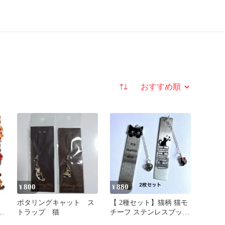
並び替え
800
880
¥
¥
ポタリングキャット ス
【 2種セット】猫柄 猫モ
猫
トラップ 猫
チーフ ステンレスブック
カ
マーク 読書（チャーム付