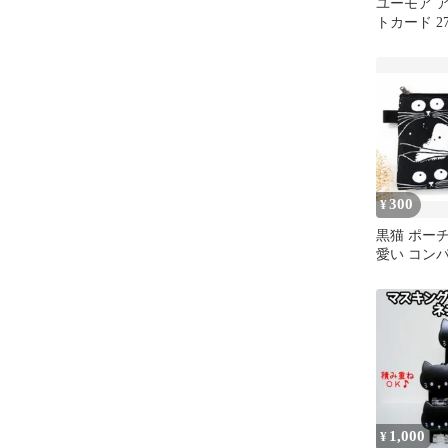
ユーモア 
トカード 2
フクロウ 
300
¥
黒猫 ポーチ
愛い コン
ーチ 化粧
ズ
1,000
¥