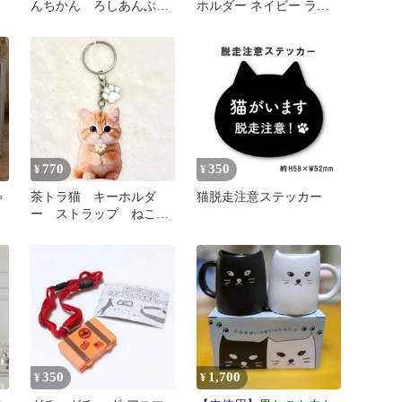
んちかん ろしあんぶる
ホルダー ネイビー ライ
ー はちわれ マスコッ
ンストーン
ト
770
350
¥
¥
ゃ
茶トラ猫 キーホルダ
猫脱走注意ステッカー
ー ストラップ ねこグ
ッズ
350
1,700
¥
¥