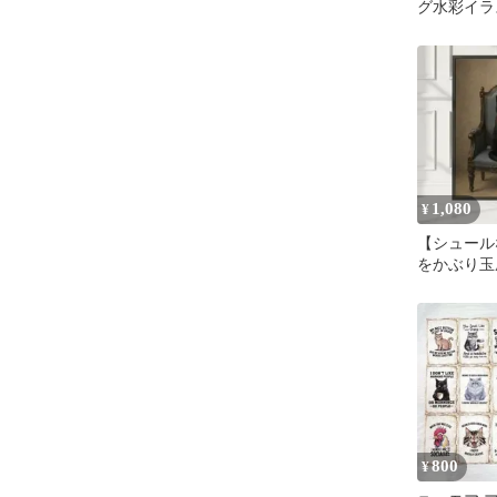
グ水彩イラ
1,080
¥
【シュール
をかぶり玉
猫 おしゃ
A4
800
¥