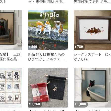
スト
ット 携帯用 猫型 吊下げ
黒猫付箋 文房具 メモ帳
ケース アウトドア 虫除
猫グッズ かわいい付箋
け
800
780
¥
¥
な猫】 王冠
新品 釣り日和 猫たちの
シーグラスアート に
座に座る黒
ひまつぶし ノルウェージ
かよし猫
れ ポスター
ャンフォレストキャット
猫ガチャ
1,760
1,080
¥
¥