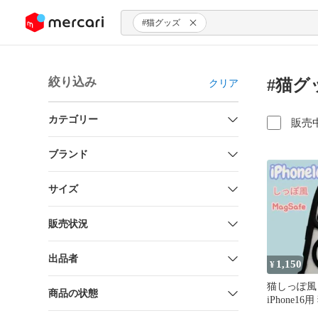
ンツにスキップ
#猫グッズ
絞り込み
#猫グ
クリア
カテゴリー
販売
ブランド
サイズ
販売状況
出品者
1,150
¥
猫しっぽ風 M
商品の状態
iPhone1
ー ブラッ