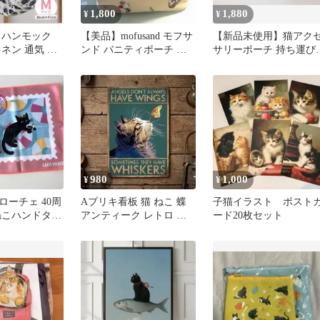
1,800
1,880
¥
¥
 ハンモック
【美品】mofusand モフサ
【新品未使用】猫アク
ネン 通気 ペ
ンド バニティポーチ い
サリーポーチ 持ち運び
 猫用
ちご柄 肉球チャーム
用 オレンジ×ブルー
980
1,000
¥
¥
ローチェ 40周
Aブリキ看板 猫 ねこ 蝶
子猫イラスト ポスト
ねこハンドタオ
アンティーク レトロ 雑
ード20枚セット
貨 インテリア 壁掛け 猫
好