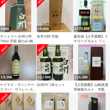
680
8,000
173,600
¥
¥
¥
サントリー 白州12年
余市1988 空箱
最安値【入手困難】イ
700ml 空箱 箱のみ1枚
チローズモルト リミテ
ッドエディション
2022 箱付き
9,300
22,000
16,300
¥
¥
¥
ケイマス・ヴィンヤー
白州NV 2本セット
【入荷困難】山崎蒸溜
ズ ナパ・ヴァレー カベ
所秘蔵モルト 空瓶
ルネ・ソーヴィニヨン
箱付き
2020年