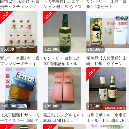
白州12年 未開封 ＋ 白
【入手困難】三楽オー
サントリー 山崎 白
州テイスティンググラ
シャン 軽井沢 ウイスキ
州 2本セット
ス（箱付き）セット
ー
他
5,000
23,000
93,600
¥
¥
¥
響17年 空瓶1本 響
サントリー 白州 12年
極美品【入荷困難】山
ブレンダーズチョイ
100周年記念ボトル
崎 12年 クイーンサ
ス 空瓶6本
700ml 未開封
イズ 1000ml
45,600
39,800
7,500
¥
¥
¥
【入手困難】サントリ
嘉之助 シングルモルト
白州旧ボトル 余市旧
ーウイスキー 山崎 アコ
2022 LIMITED
ボトル 180ml旧ボト
ーディオン型
EDITION 2本セット
ル 2本セット 未開封