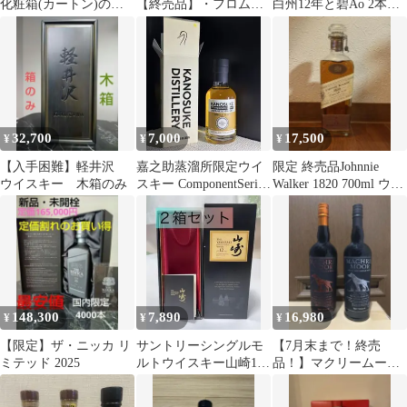
化粧箱(カートン)のみ
【終売品】・フロムザ
白州12年と碧Ao 2本セ
１枚
バレル
ット
32,700
7,000
17,500
¥
¥
¥
【入手困難】軽井沢
嘉之助蒸溜所限定ウイ
限定 終売品Johnnie
ウイスキー 木箱のみ
スキー ComponentSeries
Walker 1820 700ml ウイ
バーボンカスク
スキー
148,300
7,890
16,980
¥
¥
¥
【限定】ザ・ニッカ リ
サントリーシングルモ
【7月末まで！終売
ミテッド 2025
ルトウイスキー山崎12
品！】マクリームーア2
年 700ml 空箱2箱
本セット【限定値下
げ】