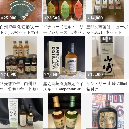
25,000
28,500
14,000
¥
¥
¥
白州12年 化粧箱(カー
イチローズモルト リ
三郎丸蒸留所 ニューポ
トン) 30枚セット売り
ーフシリーズ 3本セッ
ット2021 4本セット
ト
74,999
7,000
12,200
¥
¥
¥
終売響17年 白州12
嘉之助蒸溜所限定ウイ
サントリー 山崎 700ml
年 竹鶴21年 竹鶴17
スキー ComponentSeries
箱付き
年 宮城峡10年 ベビ
ピーテッド
ー180ml