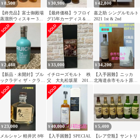
8,500
30,980
42,800
¥
¥
¥
【終売品】富士御殿場
【最終価格】ラフロイ
嘉之助 シングルモルト
蒸溜所ウィスキー 3本
グ15年カーディス＆ボ
2021 1st & 2nd
セット
ウモア12年350ml【7月
末まで】
2,480
33,000
34,200
¥
¥
¥
【新品・未開封】ブル
イチローズモルト 秩
【入手困難】ニッカ
ックラディ ザ・クラシ
父 大丸松坂屋 2018-
北海道余市モルト原
ック・ラディ 200ml ウ
2025
酒 12年
イスキー
23,000
40,000
5,400
¥
¥
¥
メルシャン 軽井沢 8年
【入手困難】SPECIAL
【レア空瓶】サントリ