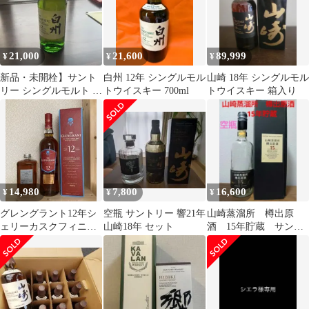
21,000
21,600
89,999
¥
¥
¥
新品・未開栓】サント
白州 12年 シングルモル
山崎 18年 シングルモル
リー シングルモルト ウ
トウイスキー 700ml
トウイスキー 箱入り
イスキー 白州 12年
700ml
14,980
7,800
16,600
¥
¥
¥
グレングラント12年シ
空瓶 サントリー 響21年
山崎蒸溜所 樽出原
ェリーカスクフィニッ
山崎18年 セット
酒 15年貯蔵 サント
シュ・フロムザバレル
リー