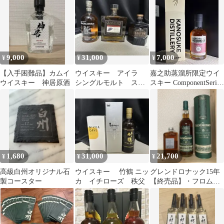
9,000
31,000
7,000
¥
¥
¥
【入手困難品】カムイ
ウイスキー アイラ
嘉之助蒸溜所限定ウイ
ウイスキー 神居原酒
シングルモルト スコ
スキー ComponentSeries
ッチ 古酒
シェリーカスク
1,680
31,000
21,700
¥
¥
¥
高級白州オリジナル石
ウイスキー 竹鶴 ニッ
グレンドロナック15年
製コースター
カ イチローズ 秩父
【終売品】・フロムザ
バレル