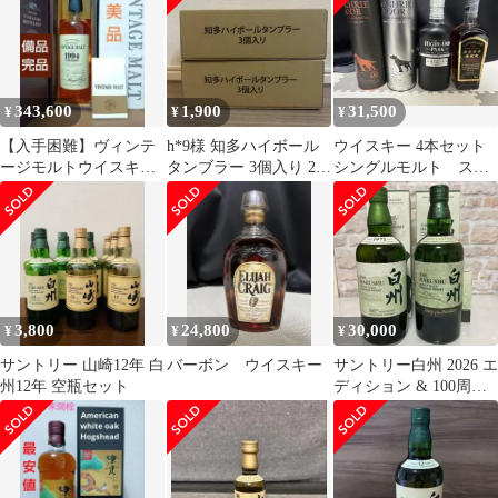
343,600
1,900
31,500
¥
¥
¥
【入手困難】ヴィンテ
h*9様 知多ハイボール
ウイスキー 4本セット
ージモルトウイスキー
タンブラー 3個入り 2箱
シングルモルト スコ
山崎蒸溜所1994
セット
ッチ ハイランドパー
ク
3,800
24,800
30,000
¥
¥
¥
サントリー 山崎12年 白
バーボン ウイスキー
サントリー白州 2026 エ
州12年 空瓶セット
ディション & 100周年
ラベル ２本セット