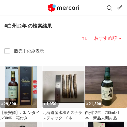
#白州12年 の検索結果
並び替え
販売中のみ表示
29,800
1,050
21,500
¥
¥
¥
【最安値】バレンタイ
北海道産水楢ミズナラ
白州12年 700ml×1
ン30年 箱付き
スティック 6本
本 新品未開封品