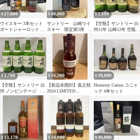
27,800
48,000
2,600
¥
¥
¥
ウイスキー 3本セット
サントリー 山崎ウイ
【空瓶】サントリー 白
ポートシャーロット オ
スキー 限定第5弾 ア
州12年 山崎12年 空瓶 4
ールドパー ダブリン
イラピーテッド
本セット
アイラ
1,780
16,500
30,000
¥
¥
¥
【空瓶】サントリー 白
【新品未開封】嘉之助
Hennessy Camus コニャ
州 ノンビンテージ シ
2024 LIMITED
ック 4本セット
ングルモルト 4本セッ
EDITION
ト
13,170
34,980
36,800
¥
¥
¥