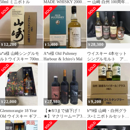
50ml ミニボトル
MADE WHISKY 2000年
ー 山崎 白州 100周年記
製
念ボトル 空瓶 6本セ
ット
12,200
5,400
28,300
¥
¥
¥
a*a様 山崎シングルモ
A*e様 Old Pulteney
ウイスキー 4本セット
ルトウイスキー 700ml
Harbour & Ichiro's Mal
シングルモルト アイ
1本 山崎タンブラー3
ラ ラフロイグ
個 メ
22,000
27,980
9,200
¥
¥
¥
Glenmorangie 18 Year
【★8/3まで値下げ！
h*9様 山崎・白州グラ
Old ウイスキー ギフト
★】マクリームーア3本
ス•ミニボトルセット
ボックス
セット
メルカリ便 匿名発送
送料込