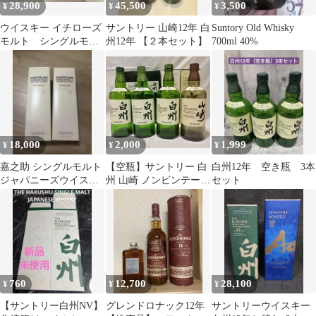
28,900
45,500
3,500
¥
¥
¥
ウイスキー イチローズ
サントリー 山崎12年 白
Suntory Old Whisky
モルト シングルモル
州12年 【２本セット】
700ml 40%
ト スコッチ 駒ヶ岳 秩
父
18,000
2,000
1,999
¥
¥
¥
嘉之助 シングルモルト
【空瓶】サントリー 白
白州12年 空き瓶 3本
ジャパニーズウイスキ
州 山崎 ノンビンテー
セット
ー 700ml 2本
ジ 4本セット 箱付き
760
12,700
28,100
¥
¥
¥
【サントリー白州NV】
グレンドロナック12年
サントリーウイスキー