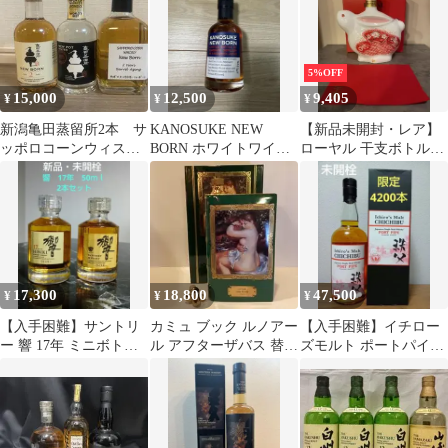
5%OFF
15,000
12,500
9,405
¥
¥
¥
新潟亀田蒸留所2本 サ
KANOSUKE NEW
【新品未開封・レア】
ッポロコーンウィスキ
BORN ホワイトワイン
ローヤル 干支ボトル
ー1本の3本セット 送
カスク
2023 卯年
料込 メルカリ便
17,300
18,800
47,500
¥
¥
¥
【入手困難】サントリ
カミュ ブック ルノアー
【入手困難】イチロー
ー 響 17年 ミニボトル
ル アフターザバス 替栓
ズモルト ポートパイプ
50ml 2本セット
付き 40度 700ml
CHICHIBU PORT PIPE