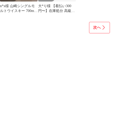
n*x様 山崎シングルモ
大*り様 【着払い300
ルトウイスキー 700ml
円〜】在庫処分 高級ウ
1本 山崎タンブラー3
イスキー等 お酒 大量ま
個 メ
とめ売り
次へ