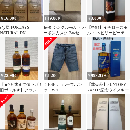
16,000
49,800
3,000
¥
¥
¥
s*y様 FORDAYS
長濱 シングルモルト バ
【空箱】イチローズモ
NATURAL DN
ーボンカスク 2本セッ
ルト ヘビリーピーテッ
COLLAGEN 720ml ×
ト
ド シガーラベル 2012-
2016
22,980
5,200
999,999
¥
¥
¥
【★7月末まで値下げ！
DIESEL ハーフパン
【非売品】SUNTORY
旧ボトル★】アランモ
ツ W30
Ao 50th記念ウイスキー
ルト ソーテルヌカスク
＆ポートカスク