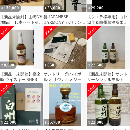
132,000
23,000
29,200
¥
¥
¥
【新品未開封】山崎NV
響 JAPANESE
【シエラ様専用】白州
700ml 12本セット＠
HARMONY カバランポ
12年＆白州蒸溜所限
11,000
ートカスク 2本セッ
定 飲み比べセット
ト
8,500
550
22,500
¥
¥
¥
【新品・未開栓】嘉之
サントリー 角ハイボー
【新品未開栓】サント
助 ウイスキー SHERRY
ル オリジナルメジャー
リーシングルモルトウ
CASKS VATTED
カップ付きマドラー
イスキー 山崎NV・白
おまけ付き
22,000
35,700
22,000
¥
¥
¥