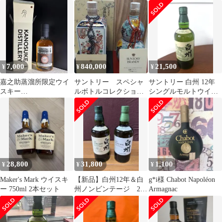
ル
700ml
7,000
840,000
21,500
¥
¥
¥
嘉之助蒸溜所限定ウイ
サントリー スペシャ
サントリー 白州 12年
スキー
ルボトルコレクショ
シングルモルトウイス
ComponentSeriesSHOCH
ン 酒齢22年以上 ウ
キー 100周年記念蒸溜
U CASK
イスキー ブランデー
所ラベル
28,800
31,800
1,100
¥
¥
¥
Maker's Mark ウイスキ
【新品】白州12年＆白
g*i様 Chabot Napoléon
ー 750ml 2本セット
州ノンビンテージ 2本
Armagnac
セット 700ml