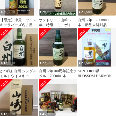
26,200
20,000
21,500
¥
¥
¥
【限定】津貫 ウイス
サントリー 山崎12
白州12年 700ml×1
キーラバーズ名古屋
年 特級 ミニボト
本 新品未開封品
2026限定
ル 未開封 向かい獅
子 従価税率
13,000
22,500
21,500
¥
¥
¥
か*ず様 白州 シングル
白州12年100周年記念ラ
SUNTORY 響
モルトウイスキー
ベル 700ml×1本 新
BLOSSOM HARMONY
700ml + グラスセッ
品未開封品
2026
ト プレゼン
13,000
45,200
¥
¥