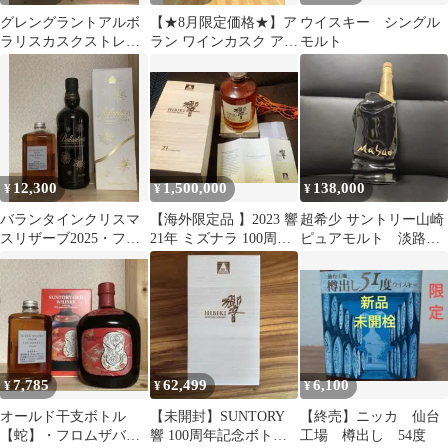
グレングラントアルボ
【★8月限定価格★】ア
ウイスキー シングル
ラリスカスクストレン
ラン ワインカスク アマ
モルト
グス・フロムザバレル
ローネ・ポート・ソー
テルヌ
12,300
1,500,000
138,000
¥
¥
¥
バランタインクリスマ
【海外限定品 】2023 響
超希少 サントリー山崎
スリザーブ2025・フロ
21年 ミズナラ 100周年
ピュアモルト 淡路五
ムザバレル
記念ボトル
色リゾートカントリー
倶楽部
7,785
62,499
6,100
¥
¥
¥
オールド干支ボトル
【未開封】SUNTORY
【終売】ニッカ 仙台
【蛇】・フロムザバレ
響 100周年記念ボトル
工場 樽出し 54度