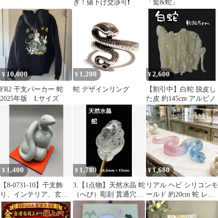
ぎ！値下げ交渉可❗️
「鷲&蛇」
10,000
1,200
2,600
¥
¥
¥
FR2 干支パーカー 蛇
蛇 デザインリング
【割引中】白蛇 脱皮し
2025年版 Lサイズ
た皮 約145cm アルビノ
1,400
1,780
1,680
¥
¥
¥
【8-0731-10】干支飾
3.【1点物】天然水晶 蛇
リアル ヘビ シリコンモ
り、インテリア、玄関
（へび）彫刻 貫通穴あ
ールド 約20cm 蛇 レジ
飾り 蛇
り ハンドメイド 縁起物
ン 立体