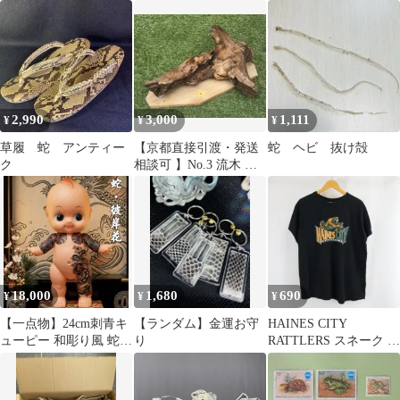
リア
2,990
3,000
1,111
¥
¥
¥
草履 蛇 アンティー
【京都直接引渡・発送
蛇 ヘビ 抜け殻
ク
相談可 】No.3 流木 爬
虫類用レイアウト素材
台座付き
18,000
1,680
690
¥
¥
¥
【一点物】24cm刺青キ
【ランダム】金運お守
HAINES CITY
ューピー 和彫り風 蛇・
り
RATTLERS スネーク オ
彼岸花・胸割り
ーバーサイズ Tシャツ
L