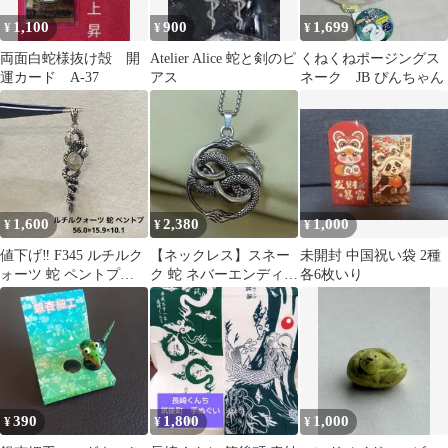
1,100
900
1,699
¥
¥
¥
両面白蛇様抜け殻 開
Atelier Alice 蛇と剣のピ
くねくねポージングス
運カード A-37
アス
ネーク JB ぴんちゃん
1,600
2,380
1,000
¥
¥
¥
値下げ‼️ F345 ルチルク
【ネックレス】スネー
未開封 中国祝い袋 2種
ォーツ 蛇 ペントプ
ク 蛇 ネバーエンディン
各6枚いり
56.0×15.9×10.1
グストーリー 重厚感 ア
ウリン
390
1,800
1,000
¥
¥
¥