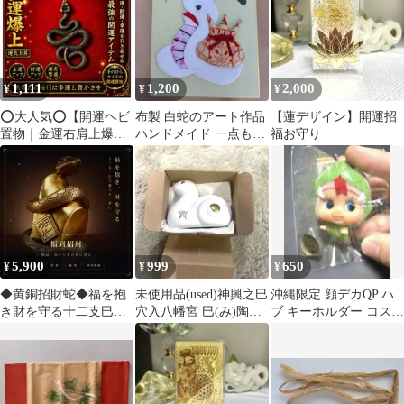
1,111
1,200
2,000
¥
¥
¥
⭕️大人気⭕️【開運ヘビ
布製 白蛇のアート作品
【蓮デザイン】開運招
置物｜金運右肩上爆
ハンドメイド 一点もの
福お守り
上】【風水・霊性・再
蛇年 蛇さん好きに！ 新
生の象徴】b
品
5,900
999
650
¥
¥
¥
◆黄銅招財蛇◆福を抱
未使用品(used)神興之巳
沖縄限定 顔デカQP ハ
き財を守る十二支巳・
穴入八幡宮 巳(み)陶器
ブ キーホルダー コスチ
金運招福の風水福蛇
置物 干支開運 昭和レト
ュームキューピー スト
ロ
ラップ