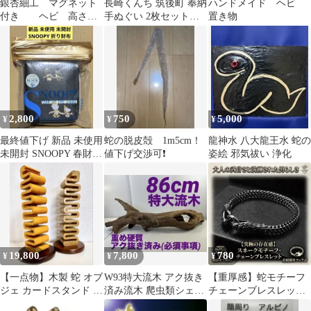
銀杏細工 マグネット
長崎くんち 筑後町 奉納
ハンドメイド ヘビ
付き ヘビ 高さ約
手ぬぐい 2枚セット
置き物
３cm 経年 ZK-6960
平成21年/平成28年未使
用
2,800
750
5,000
¥
¥
¥
最終値下げ 新品 未使用
蛇の脱皮殻 1m5cm！
龍神水 八大龍王水 蛇の
未開封 SNOOPY 春財布
値下げ交渉可❗️
姿絵 邪気祓い 浄化
蛇金運UP 黒 限定品
19,800
7,800
780
¥
¥
¥
【一点物】木製 蛇 オブ
W93特大流木 アク抜き
【重厚感】蛇モチーフ
ジェ カードスタンド レ
済み流木 爬虫類シェル
チェーンブレスレット
ターラック 2本 ウッド
ター 登り木 インテリア
アンティークシルバー