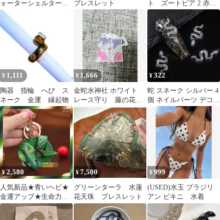
ォーターシェルター
ブレスレット
ト ズートピア 2 赤い
（水入れ・隠れ家）L
ほっぺ ぬいぐるみ
サイズ
匿名
1,111
1,666
322
¥
¥
¥
陶器 指輪 へび ス
金蛇水神社 ホワイト
蛇 スネーク シルバー 4
ネーク 金運 縁起物
レース守り 藤の花
個 ネイルパーツ デコパ
蛇 宵詣 花衣レース
ーツ
守 開運グッズ
2,580
7,500
999
¥
¥
¥
人気新品★青いヘビ★
グリーンターラ 水蓮
(USED)水玉 ブラジリ
金運アップ★生命力★
花天珠 ブレスレット
アン ビキニ 水着
開運★キーホルダー★
バッグチャーム