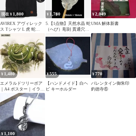
1,800
1,780
2,049
現在 ¥
¥
¥
AVIREX アヴィレック
5.【1点物】天然水晶 蛇
UMA 解体新書
ス Tシャツ L 虎 蛇
（へび）彫刻 貫通穴あ
Tiger vs Snake
り ハンドメイド 縁起物
1,480
555
770
¥
¥
¥
エメラルドツリーボア
【ハンドメイド】白ヘ
バレンタイン御朱印
｜A4 ポスター｜イラス
ビ キーホルダー
釣徳寺⑥
ト ヘビ 蛇 爬虫類 動物
アート
1,100
¥