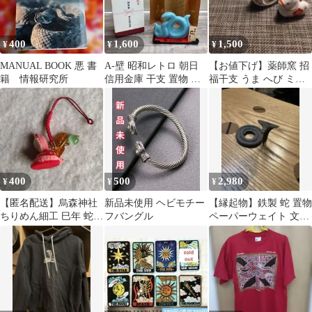
400
1,600
1,500
¥
¥
¥
MANUAL BOOK 悪 書
A-壁 昭和レトロ 朝日
【お値下げ】薬師窯 招
籍 情報研究所
信用金庫 干支 置物 巳
福干支 うま へび ミニ
蛇 へび ヘビ親子 縁起
うま 3セット
物
400
500
2,980
¥
¥
¥
【匿名配送】烏森神社
新品未使用 ヘビモチー
【縁起物】鉄製 蛇 置物
ちりめん細工 巳年 蛇
フバングル
ペーパーウェイト 文鎮
根付 開運 縁起物 心願
とぐろ 骨董 古道具
成就