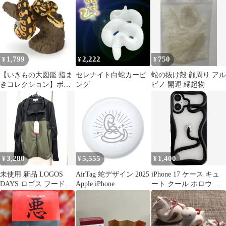
クラフト
生け花
ヴィンテージ
1,799
2,222
750
¥
¥
¥
【いきもの大図鑑 指ま
セレナイト白蛇カービ
蛇の抜け殻 顔周り アル
きコレクション】ボー
ング
ビノ 開運 縁起物
ルパイソン（リューシ
スティック）
3,280
5,555
1,400
¥
¥
¥
未使用 新品 LOGOS
AirTag 蛇デザイン 2025
iPhone 17 ケース キュ
DAYS ロゴス フード付
Apple iPhone
ート クール ホロウ 無
きジャケット LL 濃黄
地 3D 蛇 スネーク
緑