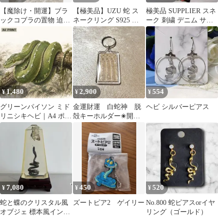
【魔除け・開運】ブラ
【極美品】UZU 蛇 ス
極美品 SUPPLIER スネ
ックコブラの置物 迫力
ネークリング S925 シ
ーク 刺繍 デニム サプ
満点 守護神 蛇 スネー
ルバー 15号 ウロボロス
ライヤー 蛇 Y2K
ク オブジェ
1,480
2,900
554
¥
¥
¥
グリーンパイソン ミド
金運財運 白蛇神 脱
ヘビ シルバーピアス
リニシキヘビ｜A4 ポス
殻キーホルダー✬開
ター｜イラスト ヘビ 爬
運 金運アップ 財運
虫類 動物
資産 貯金 立身出世
7,080
450
520
¥
¥
¥
蛇と蝶のクリスタル風
ズートピア2 ゲイリー
No.800 蛇ピアスorイヤ
オブジェ 標本風インテ
リング（ゴールド）