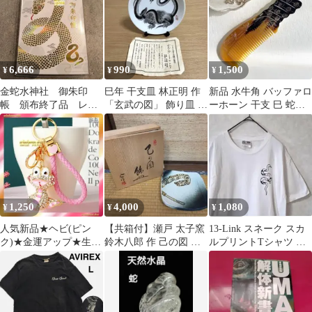
6,666
990
1,500
¥
¥
¥
金蛇水神社 御朱印
巳年 干支皿 林正明 作
新品 水牛角 バッファロ
帳 頒布終了品 レ
「玄武の図」 飾り皿 皿
ーホーン 干支 巳 蛇の
ア 巳歳 限定 御朱
立て付き 縁起物
彫刻 櫛
印 6種 中古
1,250
4,000
1,080
¥
¥
¥
人気新品★ヘビ(ピン
【共箱付】瀬戸 太子窯
13-Link スネーク スカ
ク)★金運アップ★生命
鈴木八郎 作 己の図 飾
ルプリントTシャツ M
力★開運★キーホルダ
皿 十二支 巳 蛇 角皿 骨
ゴシック 蛇 白T
ー★バッグチャーム
董