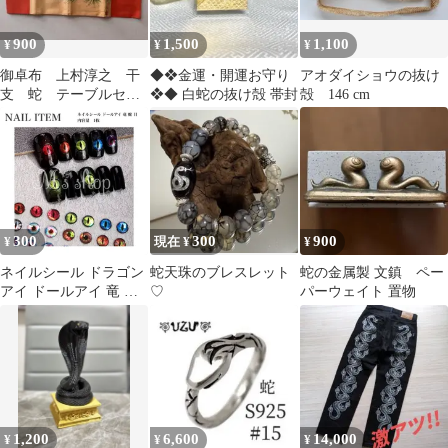
900
1,500
1,100
¥
¥
¥
御卓布 上村淳之 干
◆❖金運・開運お守り
アオダイショウの抜け
支 蛇 テーブルセン
❖◆ 白蛇の抜け殻 帯封
殻 146 cm
タークロス
300
300
900
¥
現在 ¥
¥
ネイルシール ドラゴン
蛇天珠のブレスレット
蛇の金属製 文鎮 ペー
アイ ドールアイ 竜 蛇
♡
パーウェイト 置物
目 ネイルパーツ 1枚
1,200
6,600
14,000
¥
¥
¥