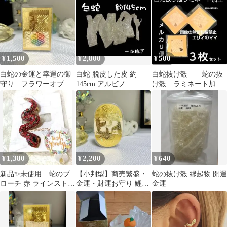
兼用
1,500
2,800
500
¥
¥
¥
白蛇の金運と幸運の御
白蛇 脱皮した皮 約
白蛇抜け殻 蛇の抜
守り フラワーオブラ
145cm アルビノ
け殻 ラミネート加
イフ
工 ３枚セット
1,380
2,200
640
¥
¥
¥
新品✨未使用 蛇のブ
【小判型】商売繁盛・
蛇の抜け殻 縁起物 開運
ローチ 赤 ラインストー
金運・財運お守り 鯉デ
金運
ン
ザイン