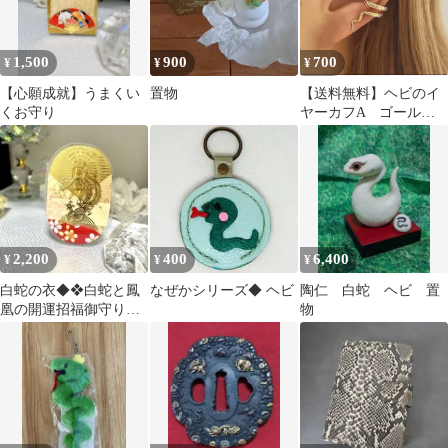
1,500
900
700
¥
¥
¥
【心願成就】うまくい
置物
【送料無料】ヘビのイ
くお守り
ヤーカフA ゴールド
【開運】
2,200
400
6,400
¥
¥
¥
白蛇の衣◆❖白蛇と鳳
なぜかシリーズ◆ ヘビ
陶仁 白蛇 ヘビ 置
凰の開運招福御守り
物
❖◆ 白蛇 浄化