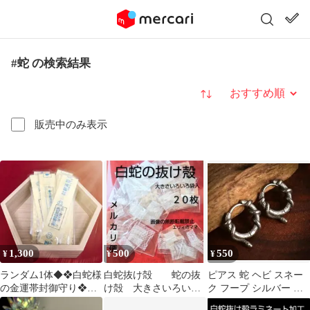
#蛇 の検索結果
並び替え
販売中のみ表示
1,300
500
550
¥
¥
¥
ランダム1体◆❖白蛇様
白蛇抜け殻 蛇の抜
ピアス 蛇 ヘビ スネー
の金運帯封御守り❖◆
け殻 大きさいろいろ
ク フープ シルバー 個
開運
袋入 ２０枚 ①
性派 ユニセックス 男女