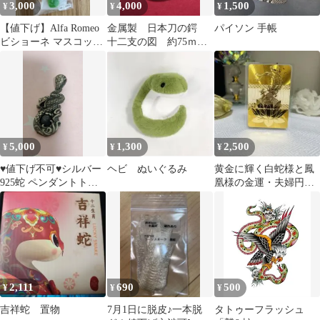
3,000
4,000
1,500
¥
¥
¥
【値下げ】Alfa Romeo
金属製 日本刀の鍔
パイソン 手帳
ビショーネ マスコット
十二支の図 約75ｍｍ
ストラップ アルファ
147ｇ 可愛い鐔 現代
ロメオ
物木瓜型鍔
5,000
1,300
2,500
¥
¥
¥
♥値下げ不可♥シルバー
ヘビ ぬいぐるみ
黄金に輝く白蛇様と鳳
925蛇 ペンダントトッ
凰様の金運・夫婦円
プ
満・家庭円満のお守り
2,111
690
500
¥
¥
¥
吉祥蛇 置物
7月1日に脱皮♪一本脱
タトゥーフラッシュ