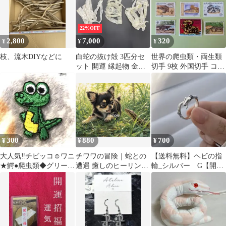
22%OFF
2,800
7,000
320
¥
¥
¥
枝、流木DIYなどに
白蛇の抜け殻 3匹分セ
世界の爬虫類・両生類
ット 開運 縁起物 金運
切手 9枚 外国切手 コレ
ヘビの抜け殻 まとめ売
クション
り T-7
300
880
700
¥
¥
¥
大人気‼️チビッコ☺ワニ
チワワの冒険｜蛇との
【送料無料】ヘビの指
★鰐●爬虫類◆グリーン
遭遇 癒しのヒーリング
輪_シルバー G【開
♩ワッペン♡ラコス
アート プリントアート
運】
テ 蛇 緑
No.968