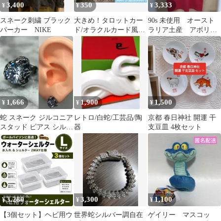
3,400
350
3,333
¥
¥
¥
スネーク刺繍 ブラック
大きめ！タロットカー
90s 未使用 オースト
パーカー NIKE
ド/オラクルカード風
ラリア土産 アボリジ
刺繍アイロンワッペン
ナルアート Tシャツ レ
ッド
1,666
1,900
1,500
¥
¥
¥
蛇 スネーク ジルコニア
レトロ/白蛇/工芸品/陶
京都 春日神社 開運 干
スタッド ピアス シルバ
器
支豆皿 4枚セット
ー 韓国 ストリート 片
耳
3,280
3,300
1,100
¥
¥
¥
【3個セット】ヘビ用ウ
世界蛇シルバー調自在
ゲイリー マスコッ