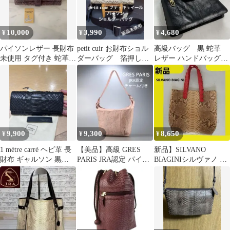
10,000
3,990
4,680
¥
¥
¥
パイソンレザー 長財布
petit cuir お財布ショル
高級バッグ 黒 蛇革
未使用 タグ付き 蛇革
ダーバッグ 箔押しリ
レザー ハンドバッグ
GENUINE 高級感あり
アルパイソン、タッセ
お洒落ながま口 レト
ル付き
ロ
9,900
9,300
8,650
¥
¥
¥
1 mètre carré ヘビ革 長
【美品】高級 GRES
新品】SILVANO
財布 ギャルソン 黒
PARIS JRA認定 パイソ
BIAGINIシルヴァノ ビ
DA30774
ンレザー ショルダーバ
アジーニ パイソン 本革
ッグ
バッグ