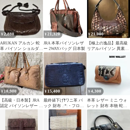
まけ付き）
2,880
21,320
21,000
¥
¥
¥
ARUKAN アルカン 蛇
JRA 本革パイソンレザ
【極上の逸品】最高級
革 パイソン ショルダー
ー 2WAYバッグ 日本製
リアルパイソン 異素材
バッグ ブラウン
3Dキューブ編み ワンシ
ョルダーバッグ
10,900
15,400
4,300
¥
¥
¥
【高級・日本製】JRA
最終値下げ❗️ワニ革 バ
本革 レザー ミニ ウォ
認定 パイソンレザー ハ
ック 財布 .:*:・フロリ
レット 財布 本物 蛇革
ンドバッグ 蛇革 バック
ダ'°☆
パイソン かわいい 小さ
ル Y2K
い