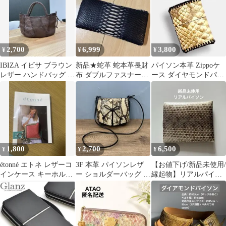
SAMPLE商品
2,700
6,999
3,800
¥
¥
¥
IBIZA イビサ ブラウン
新品★蛇革 蛇本革長財
パイソン本革 Zippoケ
レザー ハンドバッグ 編
布 ダブルファスナー
ース ダイヤモンドパイ
み込みデザイン
レディース、メンズ財
ソン ヘビ革 手縫い カ
布 黒
バー
1,800
2,700
6,500
¥
¥
¥
étonné エトネ レザーコ
3F 本革 パイソンレザ
【お値下げ/新品未使用/
インケース キーホルダ
ー ショルダーバッグ リ
縁起物】リアルパイソ
ー
ボンデザイン 斜め掛け
ン 二つ折財布
蛇革