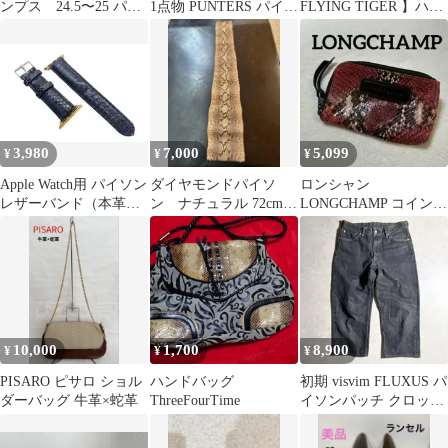
ンプス 24.5〜25 パイ
1点物 PUNTERS パイソ
FLYING TIGER 】ハイ
ソン 蛇 スネーク
ン革製 ハンドバッグ
カットスニーカー 紺
リボン
3,980
7,000
5,099
¥
¥
¥
Apple Watch用 パイソン
ダイヤモンドパイソ
ロンシャン
レザーバンド（本革・
ン ナチュラル 72cm
LONGCHAMP コインケ
蛇革）38/40mm用
ヘビ革 エキゾチック
ース ポーチ パイソン柄
レザー ！
ヘビ革 ボルドー
10,000
1,700
8,900
¥
¥
¥
PISARO ピサロ ショル
ハンドバッグ
初期 visvim FLUXUS パ
ダーバッグ 牛革×蛇革
ThreeFourTime
イソンパッチ クロップ
ドデニム W34