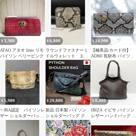
ドバッグ バイカラー 黄
ソン 編み上げ ブラウン
ンレザー 蛇革 牛革 極
色
本革
小 日本製
3,380
6,800
14,900
¥
¥
¥
ATAO アタオ limo リモ
ラウンドファスナーミ
【極美品/カード付】
パイソン ベリーピンク
ドルウォレット エキ
ADMJ 長財布 パイソン
ゾチックレザー ダイ
蛇革 ビジュー ピンク
ヤモンドパイソン
金金具
5,900
29,800
8,480
¥
¥
¥
✨️JRA認定 パイソンレ
新品 日本製 パイソン
IBIZA イビサ パイソン
ザー ショルダーバッグ
ショルダーバッグ クロ
レザー ハンドバッグ ト
蛇革 本革✨️
スボディ 本革 ブラック
ートバッグ ブラウン 冊
Y2K
子付