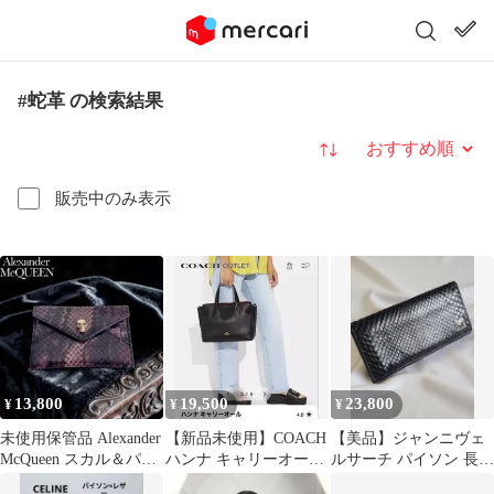
#蛇革 の検索結果
並び替え
販売中のみ表示
13,800
19,500
23,800
¥
¥
¥
未使用保管品 Alexander
【新品未使用】COACH
【美品】ジャンニヴェ
McQueen スカル＆パイ
ハンナ キャリーオール
ルサーチ パイソン 長財
ソン カードケース
スネークエンボスド
布 札入れ ロゴ金具 黒