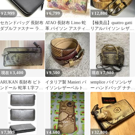
2,999
6,799
12,800
¥
¥
¥
セカンドバッグ 長財布
ATAO 長財布 Limo 蛇
【極美品】quattro gatti
ダブルファスナー ラウ
革 パイソン アスティ L
リアルパイソン レザー
ンドファスナー
字ファスナー
ベルト 蛇革 ヌメ革
3,400
9,500
7,980
現在 ¥
¥
現在 ¥
ARUKAN 長財布 ピト
イタリア製 Manieri パ
semplice パイソンレザ
ンドール 蛇革 L字ファ
イソンレザーベルト
ー ハンドバッグ ナチュ
スナー 日本製 ゴールド
95/110 Y2K 蛇革
ラル 本革 蛇革
7,999
4,600
32,800
¥
¥
¥