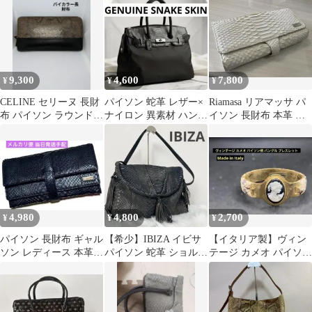
2way
9,300
4,600
7,800
¥
¥
¥
CELINE セリーヌ 長財
パイソン 蛇革 レザー×
Riamasa リアマッサ パ
布 パイソン ラウンドフ
ナイロン 異素材 ハンド
イソン 長財布 本革 ホ
ァスナー 旧ロゴ バイカ
バッグ トートバッグ ブ
ワイト 大容量 20cm
ラー
ラック
4,980
4,800
2,700
¥
¥
¥
パイソン 長財布 ギャル
【希少】IBIZA イビサ
【イタリア製】ヴィン
ソン レディース 本革
パイソン 蛇革 ショルダ
テージ カメオ パイソン
蛇革 財布
ーバッグ フリンジ付 高
柄 バングル ブレスレッ
級
ト 31g