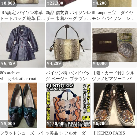
8,800
22,300
4,200
¥
¥
¥
JRA認定 パイソン本革
新品 信玄袋 パイソンレ
iii sanpo 三宝 ダイヤ
トートバッグ 蛇革 日本
ザー 巾着バッグ ブラウ
モンドパイソン ショ
製 264 エキゾチックレ
ン 茶 あずき色 ヘビ革
ルダーバッグ ビンテ
ザー
和装
ージ
6,499
4,299
4,000
¥
¥
¥
80s archive
パイソン柄 ハンドバッ
【箱・カード付】シル
vintage✨leather coat 蛇
グ ベージュ ブラウン
ヴァノビアジーニ パイ
革 美品
蛇革風 ヘビ柄 上品
ソン がま口 コインケー
ス
5,000
150,000
6,700
¥
¥
¥
フラットシューズ パ
✨美品 ✨ フルオーダー
【 KENZO PARIS