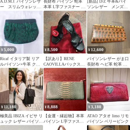
A.D.M.J. パイソンレザ
長財布 パイソン 蛇革
[新品] D/Z 牛革&パイ
ー スリムウォレッ
本革 L字ファスナー ブ
ソンレザー メンズベ
ト 長財布 アイスブ
ラック
ルト
ルー
5,000
8,500
12,600
¥
¥
¥
Ricaf イタリア製 リア
【訳あり】RENE
パイソンレザー がま口
ルパイソン×牛革 クラ
CAOVILLAバックスト
長財布 ヘビ革 蛇革 ク
ッチバッグ エメラルド
ラップハイヒール パイ
ラッチウォレット
グリーン
ソン スワロ
11,180
8,888
3,180
¥
¥
¥
極美品 IBIZA イビサ リ
【金運・縁起物】本革
ATAO アタオ limo リモ
ュック レザー パイソン
パイソン L字ファスナ
パイソン ベリーピンク
本革巾着 日本製□
ー長財布 グリーン（お