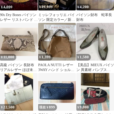
4,000
89,999
4,200
¥
¥
¥
90s Dry Bones パイソン
ミッレフォッリエ パイ
パイソン財布 蛇革長
レザー リストバンド レ
ソン 限定カラー／新品
財布
ザーバングル 蛇革
未使用／フリースピリ
ッツ限定
11,000
1,399
1,580
¥
¥
¥
高級 パイソン 長財布
PAOLA NUTTI レザー
【美品】MIEUX パイソ
リアルレザー ほぼ未使
3WAY ハンド ショルダ
ン 異素材 パンプス
用 大容量 本革 20×12
ー バッグ イタリア製
22.5cm モスグリーン
22,500
899
9,000
¥
現在 ¥
¥