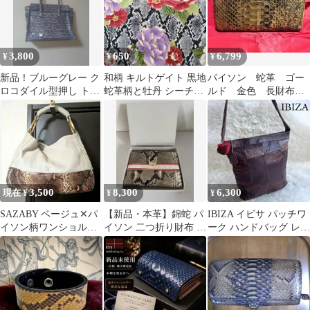
3,800
650
6,799
¥
¥
¥
新品！ブルーグレー ク
和柄 キルトゲイト 黒地
パイソン 蛇革 ゴー
ロコダイル型押し トー
蛇革柄と牡丹 シーチン
ルド 金色 長財布
トバッグFU-SI
グ はぎれ 生地
薄い 軽い ウォレッ
FERNALLE
ト 本革 レザー
3,500
8,300
6,300
現在 ¥
¥
¥
SAZABY ベージュ✕パ
【新品・本革】錦蛇 パ
IBIZA イビサ パッチワ
イソン柄ワンショルダ
イソン 二つ折り財布 が
ーク ハンドバッグ レザ
ー Aトート未使用美品
ま口 金具付き 金運
ー パイソン