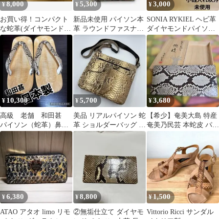
8,000
5,300
3,000
¥
¥
¥
お買い得！コンパクト
新品未使用 パイソン本
SONIA RYKIEL ヘビ革
な蛇革(ダイヤモンドパ
革 ラウンドファスナー
ダイヤモンドパイソン
イソン)の財布
二つ折り財布 箱付き
長財布 ソニアリキエル
10,300
5,700
3,680
¥
¥
¥
高級 老舗 和田甚
美品 リアルパイソン 蛇
​【希少】奄美大島 特産
パイソン（蛇革）鼻
革 ショルダーバッグ ポ
奄美乃民芸 本蛇皮 パイ
緒 本革底 日本製
シェット 斜め掛け ナチ
ソン 長財布 木箱付き
雪駄 男性
ュラル
6,380
8,800
1,500
¥
¥
¥
ATAO アタオ limo リモ
②無垢仕立て ダイヤモ
Vittorio Ricci サンダル