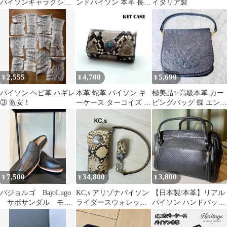
パイソンギャラクシー
ンドパイソン 本革 長財
イタリア製
ネイビー×イエロー
布 蛇革 フルパイソン
ナチュラル
2,555
4,700
5,690
¥
¥
¥
パイソン ヘビ革 ハギレ
本革 蛇革 パイソン キ
極美品✨高級本革 カー
③ 激安！
ーケース ターコイズ コ
ビングバッグ 蝶 エンボ
ンチョ レザー ハンドメ
ス 蛇革 パイソン 2way
イド
黒
7,500
34,800
3,800
¥
¥
¥
バジョルゴ BajoLugo
KC,s アリゾナパイソン
【日本製/本革】リアル
サボサンダル モス
ライダースウォレット
パイソン ハンドバッグ
グレー×オーストリッチ
モルガン1921 ×2未使用
ブラック ヘビ革 エキゾ
カーキ（BG-281）
チック 和装