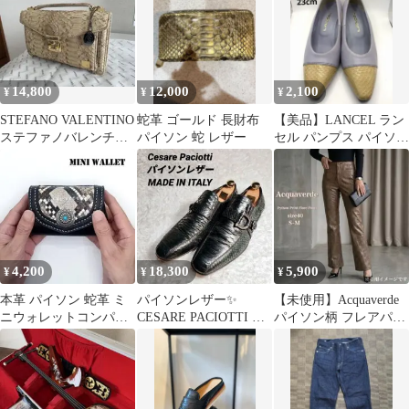
14,800
12,000
2,100
¥
¥
¥
STEFANO VALENTINO
蛇革 ゴールド 長財布
【美品】LANCEL ラン
ステファノバレンチノ
パイソン 蛇 レザー
セル パンプス パイソン
パイソン バッグ 財布
型押し 切替 ラベンダー
23
4,200
18,300
5,900
¥
¥
¥
本革 パイソン 蛇革 ミ
パイソンレザー✨️
【未使用】Acquaverde
ニウォレットコンパク
CESARE PACIOTTI 蛇
パイソン柄 フレアパン
トウォレット小さい財
革 ローファー イタリア
ツ 40 S-M ブラウン
布 ハンドメイド
製