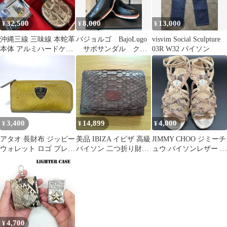
32,500
8,000
13,000
¥
¥
¥
沖縄三線 三味線 本蛇革
バジョルゴ BajoLugo
visvim Social Sculpture
本体 アルミハードケー
サボサンダル クロ
03R W32 パイソン
ス 教本 DVD 付属品セ
コブラック 25.5 26.0
ット
26.5cm27.0cm（BG-
307）SAMPLE商品
3,400
14,899
4,000
¥
¥
¥
アタオ 長財布 ジッピー
美品 IBIZA イビザ 高級
JIMMY CHOO ジミーチ
ウォレット ロゴ プレー
パイソン 二つ折り財布
ュウ パイソンレザー ウ
ト チャック イエロー
ブラウン 名入り
ェッジソール サンダル
ヘビ革
36.5 23.5cm ローヒール
アンクルストラップ ヒ
ール4cm
4,700
¥