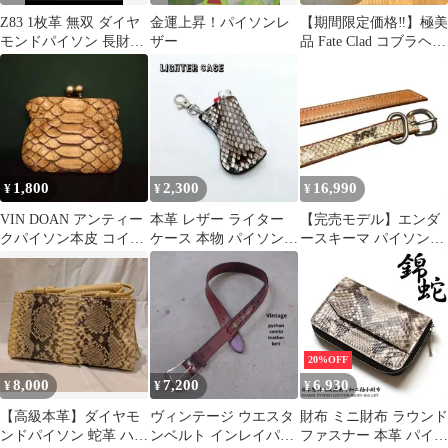
Z83 1枚革 無双 ダイヤ
金運上昇！パイソンレ
【期間限定価格‼️】極美
モンドパイソン 長財布
ザー
品 Fate Clad コブラヘッ
ラウンドジップ
ド長財布 本革蛇革 レア
1,800
2,300
16,990
¥
¥
¥
VIN DOAN アンティー
本革 レザー ライター
【完売モデル】エンダ
クパイソン本皮 コイン
ケース 本物 パイソン
ースキーマ パイソンテ
ケース
蛇革 ハンドメイド クラ
ールベルト
フト
HenderScheme蛇革
20%OFF
8,000
7,200
6,930
¥
¥
¥
​【高級本革】ダイヤモ
ヴィンテージ ウエスタ
財布 ミニ財布 ラウンド
ンドパイソン 蛇革 ハン
ンベルト インレイパイ
ファスナー 本革 パイソ