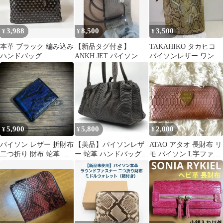
3,988
8,500
3,500
¥
¥
¥
本革 ブラック 編み込み
【新品タグ付き】
TAKAHIKO タカヒコ
ハンドバッグ
ANKH JET パイソン ハ
パイソンレザー ワンシ
ンドバッグ 蛇革
ョルダーバッグ 蛇革
5,900
5,800
2,000
¥
¥
¥
パイソン レザー 折財布
【美品】パイソンレザ
ATAO アタオ 長財布 リ
二つ折り 財布 蛇革 ミ
ー 蛇革 ハンドバッグ
モ パイソン L字ファス
ニ財布 ネイビー 紺
ブラウン エキゾチック
ナー ピンク
レザー カバン