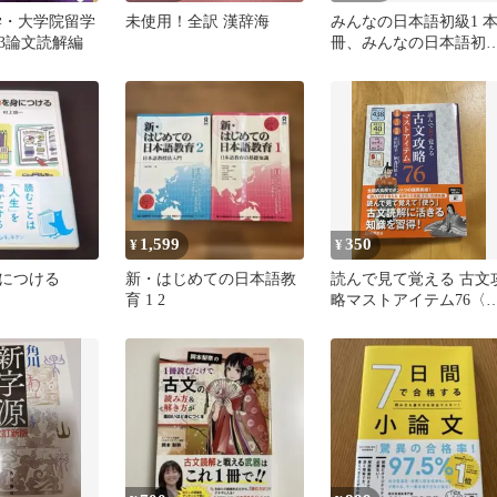
学・大学院留学
未使用！全訳 漢辞海
みんなの日本語初級1 
3論文読解編
冊、みんなの日本語初
2本冊 (第2版) 2冊セッ
ト
1,599
350
¥
¥
につける
新・はじめての日本語教
読んで見て覚える 古文
育 1 2
略マストアイテム76〈
識・文法・和歌〉