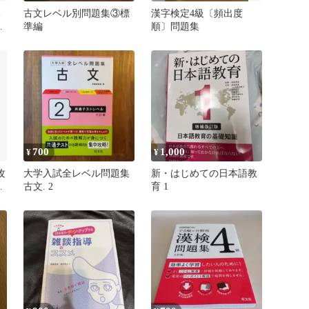
本
古文レベル別問題集③標
漢字検定4級〔頻出度
級
準編
順〕問題集
700
1,000
¥
¥
攻
大学入試全レベル問題集
新・はじめての日本語教
常
古文. 2
育 1