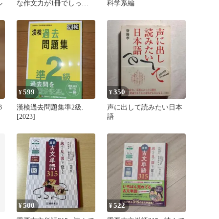
ル
な作文力が1冊でしっか
科学系編
り身につく本
599
350
¥
¥
3
漢検過去問題集準2級.
声に出して読みたい日本
[2023]
語
500
522
¥
¥