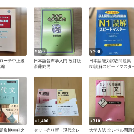
リーズ 4冊セット（バ
が面白いほど身につく
ラ売りあり）
650
700
¥
¥
ローチ中上級
日本語音声学入門 改訂版
日本語能力試験問題集
成編
斎藤純男
N1読解スピードマスタ
1,400
310
¥
¥
題集柳生好之
セット売り新・現代文レ
大学入試 全レベル問題