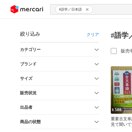
ンツにスキップ
#語学／日本語
絞り込み
#語学
クリア
カテゴリー
販売
ブランド
サイズ
販売状況
出品者
508
¥
重要古文単語
商品の状態
見て聞いて