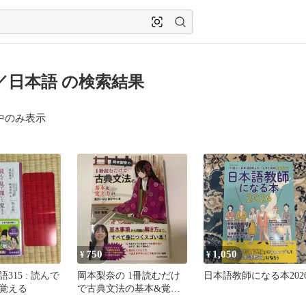
／日本語 の検索結果
中のみ表示
750
1,050
¥
¥
315 : 読んで
岡本梨奈の 1冊読むだけ
日本語教師になる本202
覚える
で古典文法の基本&覚え
方が面白いほど身につく