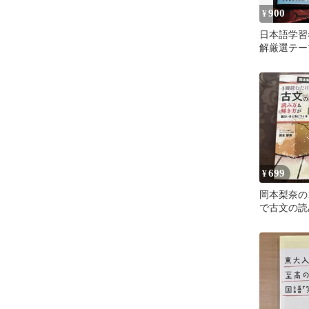
900
¥
日本語学習
解厳選テーマ
699
¥
岡本梨奈の
で古文の読
が面白いほ