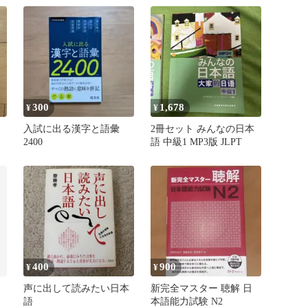
300
1,678
¥
¥
入試に出る漢字と語彙
2冊セット みんなの日本
方
2400
語 中級1 MP3版 JLPT
本
400
900
¥
¥
声に出して読みたい日本
新完全マスター 聴解 日
方
語
本語能力試験 N2