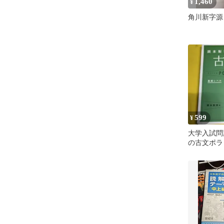
1,460
¥
角川新字源
599
¥
大学入試問
の古文ポラリ
ベル