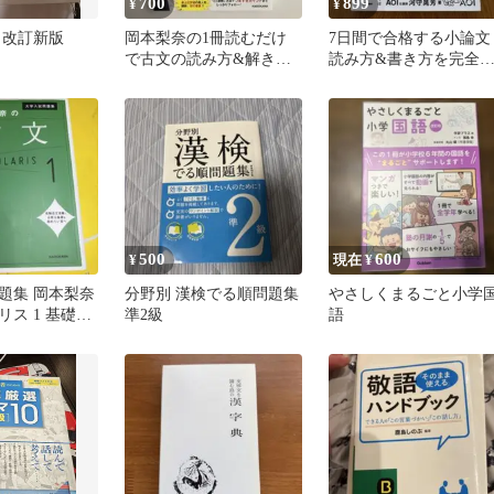
700
899
¥
¥
 改訂新版
岡本梨奈の1冊読むだけ
7日間で合格する小論文 
で古文の読み方&解き方
読み方&書き方を完全
が面白いほど身につく本
スター!
500
600
¥
現在 ¥
題集 岡本梨奈
分野別 漢検でる順問題集
やさしくまるごと小学
ス 1 基礎レ
準2級
語