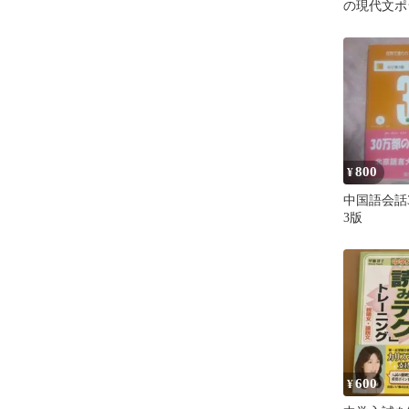
の現代文ポラ
800
¥
中国語会話3
3版
600
¥