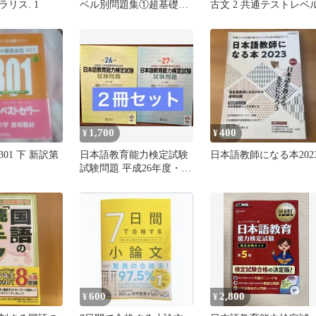
リス. 1
ベル別問題集①超基礎編
古文 2 共通テストレベ
②初級編
1,700
400
¥
¥
01 下 新訳第
日本語教育能力検定試験
日本語教師になる本202
試験問題 平成26年度・27
年度 ２冊セット販売
600
2,800
¥
¥