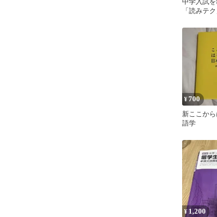
中学入試を
「読みテク
グ説明文・
700
¥
新ここから
語学
1,200
¥