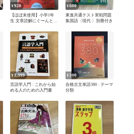
920
600
¥
¥
」
【ほぼ未使用】小学1年
東進共通テスト実戦問題
生 文章読解にぐーんと強
集国語〈現代 〉別冊付き
くなる
1,399
300
¥
¥
言語学入門 : これから始
合格古文単語380 : テーマ
める人のための入門書
分類