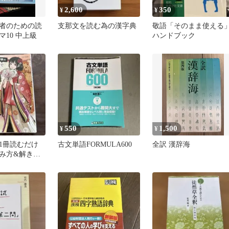
2,600
350
¥
¥
者のための読
支那文を読む為の漢字典
敬語「そのまま使える
10 中上級
ハンドブック
550
1,500
¥
¥
1冊読むだけ
古文単語FORMULA600
全訳 漢辞海
み方&解き方
ど身につく本