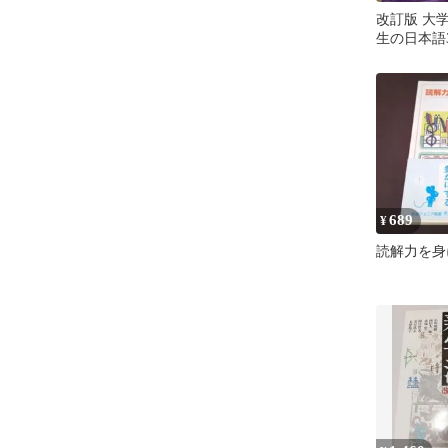
改訂版 大
生の日本語
689
¥
読解力を身