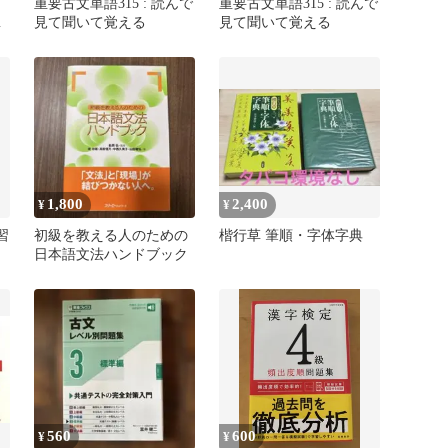
重要古文単語315 : 読んで
重要古文単語315 : 読んで
日
見て聞いて覚える
見て聞いて覚える
学
1,800
2,400
¥
¥
習
初級を教える人のための
楷行草 筆順・字体字典
日本語文法ハンドブック
560
600
¥
¥