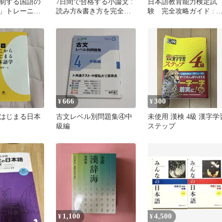
制する国語の
7日間で合格する小論文 :
日本語教育能力検定試
」トレーニン
読み方&書き方を完全マ
験 完全攻略ガイド : 
論説文
スター!
本語教育能力検定試験
習書 第５版
666
300
¥
¥
はじまる日本
古文レベル別問題集④中
未使用 漢検 4級 漢字学
級編
ステップ
1,100
4,500
¥
¥