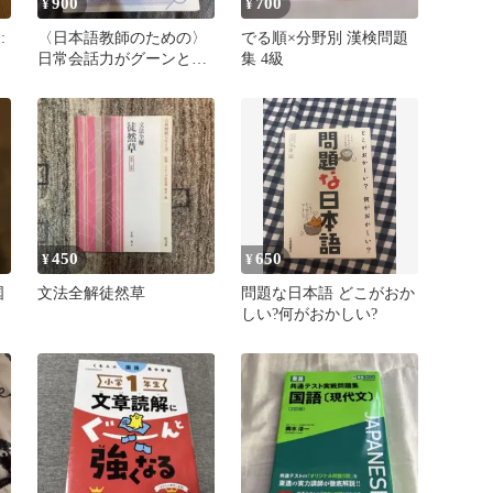
900
700
¥
¥
:
〈日本語教師のための〉
でる順×分野別 漢検問題
マ
日常会話力がグーンとア
集 4級
ップする雑談指導のスス
メ
450
650
¥
¥
国
文法全解徒然草
問題な日本語 どこがおか
しい?何がおかしい?