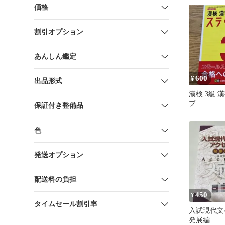
価格
割引オプション
あんしん鑑定
600
¥
出品形式
漢検 3級 
プ
保証付き整備品
色
発送オプション
配送料の負担
450
¥
タイムセール割引率
入試現代文
発展編