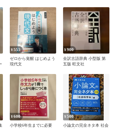
本
555
900
¥
¥
ゼロから覚醒 はじめよう
全訳古語辞典 小型版 第
ー
現代文
五版 旺文社
600
500
¥
¥
集
小学校6年生までに必要
小論文の完全ネタ本 社会