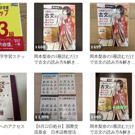
本
600
699
¥
¥
漢字学習ステッ
岡本梨奈の1冊読むだけ
岡本梨奈の1冊読むだけ
で古文の読み方&解き方
で古文の読み方&解き
が面白いほど身につく本
が面白いほど身につく
1,090
400
¥
¥
へのアクセス
【8月22日処分】国際交
岡本梨奈の1冊読むだけ
流基金 日本語教授法シ
で古文の読み方&解き