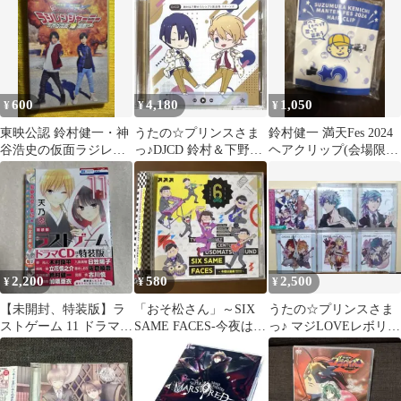
('22うた…
600
4,180
1,050
¥
¥
¥
東映公認 鈴村健一・神
うたの☆プリンスさま
鈴村健一 満天Fes 2024
谷浩史の仮面ラジレン
っ♪DJCD 鈴村＆下野の
ヘアクリップ(会場限
ジャー 仮面ラジレンジ
うた☆プリ放送局 リタ
定)
ャーニー～神谷…
ーンズ
2,200
580
2,500
¥
¥
¥
【未開封、特装版】ラ
「おそ松さん」～SIX
うたの☆プリンスさま
ストゲーム 11 ドラマ
SAME FACES-今夜は最
っ♪ マジLOVEレボリュ
CD付き特装版 天乃
高!!!!!!-/イヤミ…
ーションズ 6枚セット
忍 LaLa