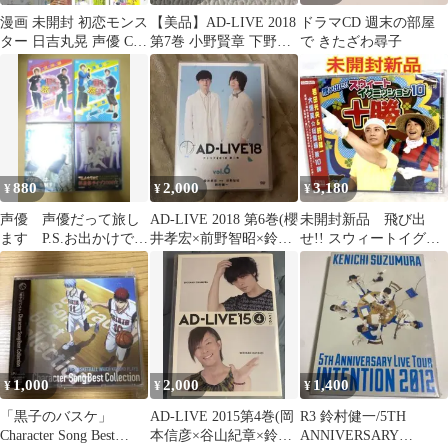
漫画 未開封 初恋モンス
【美品】AD-LIVE 2018
ドラマCD 週末の部屋
ター 日吉丸晃 声優 CD
第7巻 小野賢章 下野紘
で きたざわ尋子
コミック 非売品 初版
鈴村健一 セット
880
2,000
3,180
¥
¥
¥
声優 声優だって旅し
AD-LIVE 2018 第6巻(櫻
未開封新品 飛び出
ます P.S.お出かけで
井孝宏×前野智昭×鈴村
せ!! スウィートイグニ
す。孝宏 フルハウス
健一)〈2枚組〉
ッション10 岩田光央/鈴
キス
村健一
1,000
2,000
1,400
¥
¥
¥
「黒子のバスケ」
AD-LIVE 2015第4巻(岡
R3 鈴村健一/5TH
Character Song Best
本信彦×谷山紀章×鈴村
ANNIVERSARY