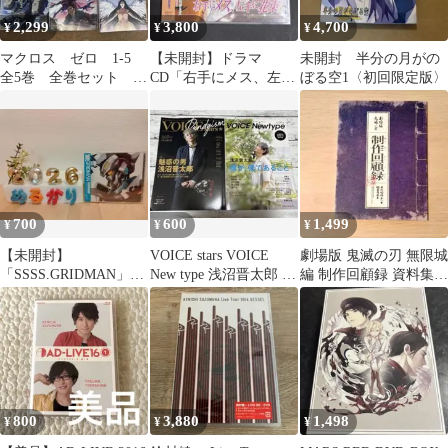
2,299
3,800
4,700
¥
¥
¥
マクロス ゼロ 1-5
【未開封】ドラマ
未開封 半分の月がの
全5巻 全巻セット
CD「右手にメス、左手
ぼる空1〈初回限定版〉
DVD アニメ
に花束」（鈴村健一／
置鮎龍太郎）
700
600
1,499
¥
¥
¥
【未開封】
VOICE stars VOICE
劇場版 鬼滅の刃 無限城
「SSSS.GRIDMAN」
New type 浅沼晋太郎 雑
編 制作回顧録 資料集
CHARACTER SONG.3
誌 声優
初回限定版DVD特典
800
3,880
1,498
¥
¥
¥