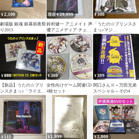
2,100
29,999
300
¥
現在 ¥
¥
劇場版 銀魂 銀幕前夜祭
鈴村健一 アニメイト 声
「うたの☆プリンスさ
り2013
優アニメディア チェキ
まっ♪マジ
直筆サイン 生写真
LOVE2000%」アイドル
ソング/聖川真斗(C…
888
300
399
¥
¥
¥
【新品】うたの☆プリ
女性向けゲーム関連CD
関口さんⅡ～万田兄弟
ンスさまっ♪「ライエモ
4枚セット
スペシャル～その4
テーマソングCD」2枚
セット
511
1,999
2,800
¥
¥
¥