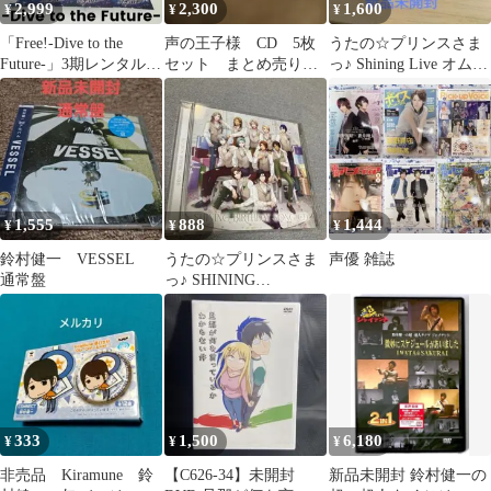
2,999
2,300
1,600
¥
¥
¥
「Free!-Dive to the
声の王子様 CD 5枚
うたの☆プリンスさま
Future-」3期レンタル
セット まとめ売り
っ♪ Shining Live オムニ
全巻セット
ディズニー
バスドラマCD 「M…
1,555
888
1,444
¥
¥
¥
鈴村健一 VESSEL
うたの☆プリンスさま
声優 雑誌
通常盤
っ♪ SHINING
BIRTHDAY SONG CD
333
1,500
6,180
¥
¥
¥
非売品 Kiramune 鈴
【C626-34】未開封
新品未開封 鈴村健一の