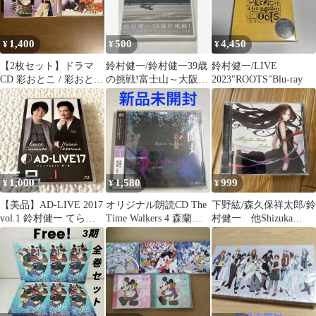
1,400
500
4,450
¥
¥
¥
【2枚セット】ドラマ
鈴村健一/鈴村健一39歳
鈴村健一/LIVE
CD 彩おとこ / 彩おとこ
の挑戦!富士山～大阪
2023"ROOTS"Blu-ray
～兄弟篇～ 鳥人ヒロミ
390キロ 全力中年チャ
リンコの旅
1,000
1,580
999
¥
¥
¥
【美品】AD-LIVE 2017
オリジナル朗読CD The
下野紘/森久保祥太郎/鈴
vol.1 鈴村健一 てらそ
Time Walkers 4 森蘭丸
村健一 他Shizuka
ままさき
(鈴村健一)
Kudo Tribute CD