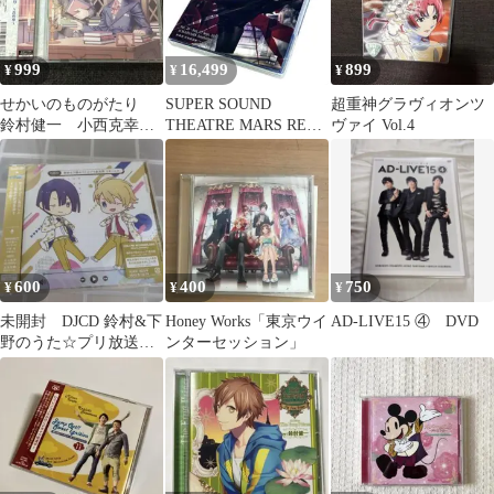
999
16,499
899
¥
¥
¥
せかいのものがたり
SUPER SOUND
超重神グラヴィオンツ
鈴村健一 小西克幸
THEATRE MARS RED
ヴァイ Vol.4
諏訪部順一 緑川光
2015〈2枚組〉
CD 朗読
600
400
750
¥
¥
¥
未開封 DJCD 鈴村&下
Honey Works「東京ウイ
AD-LIVE15 ④ DVD
野のうた☆プリ放送局
ンターセッション」
リターンズ