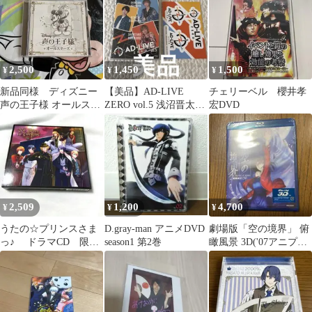
2,500
1,450
1,500
¥
¥
¥
新品同様 ディズニー
【美品】AD-LIVE
チェリーベル 櫻井孝
声の王子様 オールスタ
ZERO vol.5 浅沼晋太郎
宏DVD
ーズ 声優
鈴村健一 森久保祥太郎
2,509
1,200
4,700
¥
¥
¥
うたの☆プリンスさま
D.gray-man アニメDVD
劇場版「空の境界」 俯
っ♪ ドラマCD 限定
season1 第2巻
瞰風景 3D('07アニプレ
版 中古
ックス/講談社/ノー
ツ/uf…