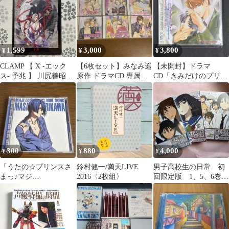
1,599
3,000
3,800
¥
¥
¥
CLAMP 【 X -エック
【6枚セット】みなみ遥
【未開封】ドラマ
ス- 予兆 】 川尻善昭 X
原作 ドラマCD 専属で
CD「きみだけのプリン
予兆 アニメーション
愛して ほか まとめ売り
スになりたい」（子安
BL
武人／鈴村健一）
300
880
4,000
¥
¥
¥
「うたの☆プリンスさ
鈴村健一/満天LIVE
男子高校生の日常 初
まっ♪マジ
2016〈2枚組〉
回限定版 1、5、6巻
LOVE1000%」アイドル
新品
ソング/聖川真斗(c…