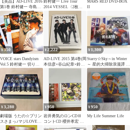
【美品】AD-LIVE 2016
鈴村健一 Live Tour
MARS RED DVD-BOX
第1巻 鈴村健一 寺島拓
2014 VESSEL〈2枚
II
篤 Blu-ray
組〉：未使用品DVD
350
2,222
1,300
¥
¥
¥
VOICE stars Dandyism
AD-LIVE 2015 第4巻(岡
Starry☆Sky～in Winter
Vol.5 鈴村健一 切り抜
本信彦×谷山紀章×鈴村
～ 星的大掃除浪漫譚 ド
き
健一)〈2枚組〉
ラマCD 限定版
3,280
950
950
¥
¥
¥
劇場版 うたの☆プリン
岩井勇気のロンCDⅢ
My Life Summer Life
スさまっ♪マジLOVEス
コントCD 櫻井孝宏 鈴
ターリッシュツアーズ
村健一