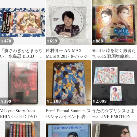
Collection
健一)〈2枚組〉 特典付
INTENTION 2012
470
699
888
¥
¥
¥
「胸さわぎがとまらな
鈴村健一 ANIMAX
Shuffle 時を紡ぐ勇者た
い」水島忍 BLCD 宮
MUSIX 2017 缶バッジ
ち vol.5 戦国智略絵巻
田幸季、三木眞一郎
編
399
1,100
2,099
¥
¥
¥
Valkyrie Story from
Free!-Eternal Summer-ス
うたの☆プリンスさま
RHINE GOLD DVD
ペシャルイベント 岩
っ♪ LIVE EMOTION
鳶・鮫柄 合同…
2nd Anniversa…