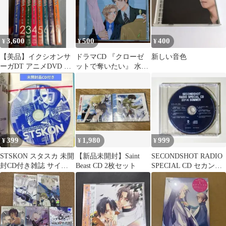
3,600
500
400
¥
¥
¥
【美品】イクシオンサ
ドラマCD 『クローゼ
新しい音色
ーガDT アニメDVD 全8
ットで奪いたい』 水上
巻セット
ルイ原作
399
1,980
999
¥
¥
¥
STSKON スタスカ 未開
【新品未開封】Saint
SECONDSHOT RADIO
封CD付き雑誌 サイズ
Beast CD 2枚セット
SPECIAL CD セカンド
小さめ
ショット ラジオ