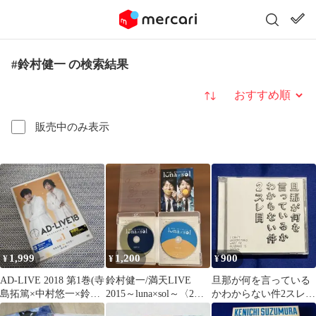
#鈴村健一 の検索結果
並び替え
販売中のみ表示
1,999
1,200
900
¥
¥
¥
AD-LIVE 2018 第1巻(寺
鈴村健一/満天LIVE
旦那が何を言っている
島拓篤×中村悠一×鈴村
2015～luna×sol～〈2枚
かわからない件2スレ目
健一)〈2枚組〉
組〉
ゆるがぬふたり 愛の讃