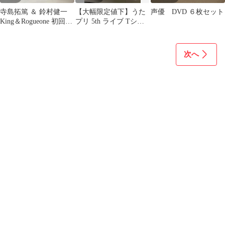
寺島拓篤 ＆ 鈴村健一
【大幅限定値下】うた
声優 DVD ６枚セット
King＆Rogueone 初回生
プリ 5th ライブ Tシャ
産限定盤
ツ Mサイズ 未開封 プ
リライ
次へ