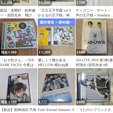
1,590
1,888
700
¥
¥
¥
新品・未開封 鈴村健
『王立王子学園 vol.9
ディズニー・デート～
一・岩田光央 飛び出
かえるの王子様』神崎
声の王子様～Standard
せ！！スウィートイグ
薫（CV：鈴村健一）
Edition
ニッション11
CD
300
1,200
600
現在 ¥
¥
¥
「おそ松さん」～SIX
優しくて棘がある
AD-LIVE 2018 第3巻(蒼
SAME FACES-今夜は最
MELLOW 眠れぬ夜は
井翔太×岩田光央×鈴村
高!!!!!!-/イヤミ…
狂おしく BLCD 櫻井孝
健一)〈2枚組〉
宏 鈴村健一
500
777
888
現在 ¥
¥
¥
【新品】獣神演武 弐巻
Free!-Eternal Summer-ス
「うたの☆プリンスさ