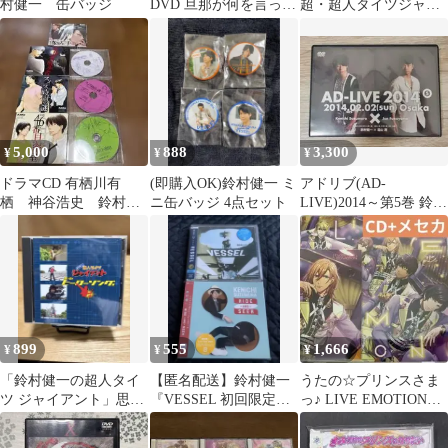
村健一 缶バッジ
DVD 旦那が何を言って
超・超人タイツジャイ
いるかわからない件
アント 微妙にスケジュ
ールがあいました
5,000
888
3,300
¥
¥
¥
ドラマCD 有栖川有
(即購入OK)鈴村健一 ミ
アドリブ(AD-
栖 神谷浩史 鈴村健
ニ缶バッジ 4点セット
LIVE)2014～第5巻 鈴村
一
健一×福山潤〈2枚組〉
899
555
1,666
¥
¥
¥
「鈴村健一の超人タイ
【匿名配送】鈴村健一
うたの☆プリンスさま
ツ ジャイアント」思い
『VESSEL 初回限定』
っ♪ LIVE EMOTION
出のスーパーヒーロー
『HIDE AND SEEK』2
2nd Anniversa…
ソング集-197…
枚