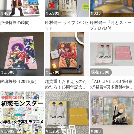
400
5,999
333
¥
¥
¥
声優特撮の時間
鈴村健一 ライブDVDセ
鈴村健一『月とストー
ット
ブ』DVD付
1,300
1,780
500
¥
¥
現在 ¥
銀魂桜祭り2011(仮)
超貴重！おまえらのた
「AD-LIVE 2018 第4巻
めだろ！15周年記念
(梶裕貴×羽多野渉×鈴村
DVD 森川智之 檜山修
健一)〈2枚組〉」
之 特典付き
1,999
1,250
888
¥
¥
¥