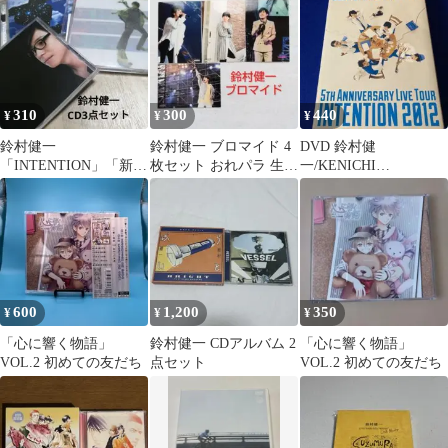
歌 田村ゆかり
310
300
440
¥
¥
¥
鈴村健一
鈴村健一 ブロマイド 4
DVD 鈴村健
「INTENTION」「新し
枚セット おれパラ 生写
一/KENICHI
い音色」「ミトコンド
真
SUZUMURA 5TH
リア」3点セット
ANNIVERSAR
600
1,200
350
¥
¥
¥
「心に響く物語」
鈴村健一 CDアルバム 2
「心に響く物語」
VOL.2 初めての友だち
点セット
VOL.2 初めての友だち