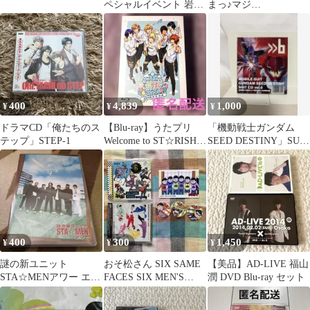
ペシャルイベント 岩
まっ♪マジ
鳶・鮫柄 合同…
LOVE2000%」 聖川真
斗 鈴村健一
400
4,839
1,000
¥
¥
¥
ドラマCD「俺たちのス
【Blu-ray】うたプリ
「機動戦士ガンダム
テップ」STEP-1
Welcome to ST☆RISH
SEED DESTINY」SUIT
world!!
CD vol.6～SHI…
400
300
1,450
¥
¥
¥
謎の新ユニット
おそ松さん SIX SAME
【美品】AD-LIVE 福山
STA☆MENアワー エガ
FACES SIX MEN'S
潤 DVD Blu-ray セット
ヲ
SONG TIME