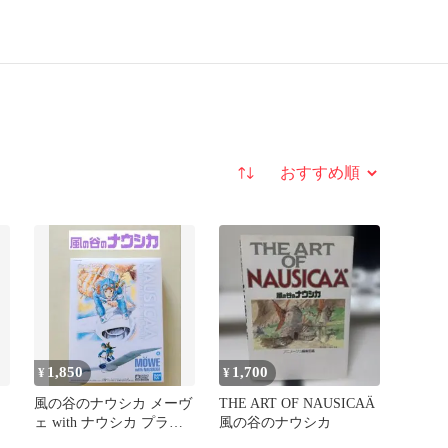
並び替え
1,850
1,700
¥
¥
風の谷のナウシカ メーヴ
THE ART OF NAUSICAÄ
ェ with ナウシカ プラモ
風の谷のナウシカ
デル