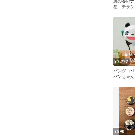
風の谷のナ
巻 チラシ
7,777
¥
パンダコパ
パンちゃん
ているパン
♡新品①
990
¥