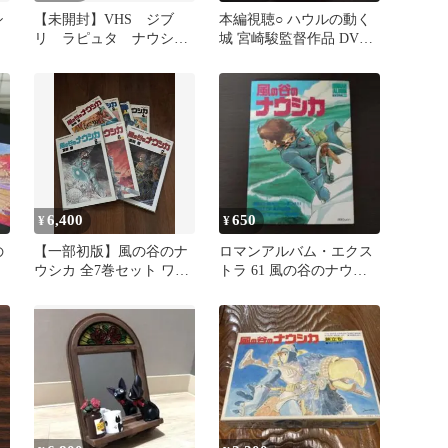
シ
【未開封】VHS ジブ
本編視聴○ ハウルの動く
ウ
リ ラピュタ ナウシ
城 宮崎駿監督作品 DVD
カ セット
特典ディスク
6,400
650
¥
¥
の
【一部初版】風の谷のナ
ロマンアルバム・エクス
ウシカ 全7巻セット ワイ
トラ 61 風の谷のナウシ
ド判（5巻初版・6巻本体
カ
初版）