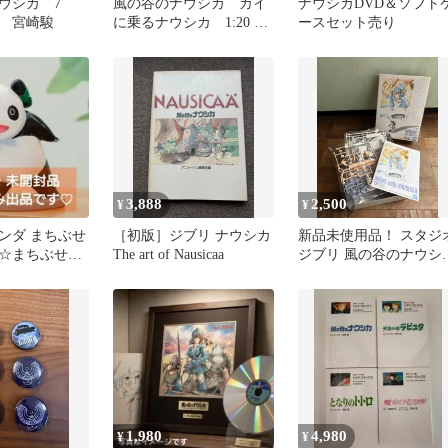
ウシカ 7
風の谷のナウシカ ガイ
ナウシカDVD＆ソフト
 宮崎駿
に乗るナウシカ 1:20 プ
ースセット売り
ラモデル
3,888
2,500
¥
¥
ンダ まちぶせ
［初版］ジブリ ナウシカ
新品未使用品！ スタジ
☆まちぶせし
The art of Nausicaa
ジブリ 風の谷のナウシ
ちゃんの置物
プラモデル バンダイ
1,980
4,980
¥
¥