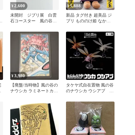
2,600
5,888
¥
¥
未開封 ジブリ展 白雲
新品 タグ付き 超美品 ジ
フ
石コースター 風の谷の
ブリ もののけ姫 なかよ
リ
ナウシカ
しお手玉 サン ぬいぐる
み
3,980
16,999
¥
¥
宅
【廃盤/当時物】風の谷の
タケヤ式自在置物 風の谷
パ
ナウシカ ラミネートカー
のナウシカ ウシアブ 3
法
ド ラミカ ジブリ レトロ
種セット