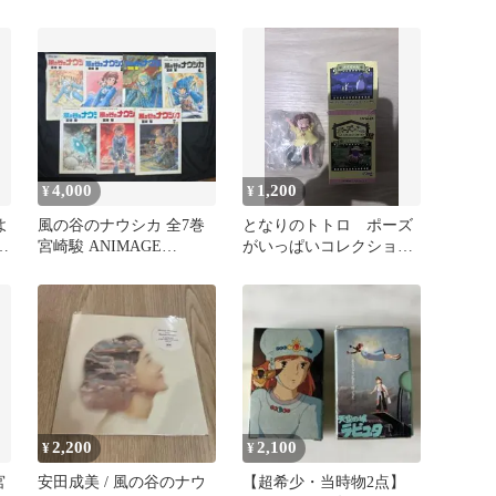
版 特典付き
4,000
1,200
¥
¥
よ
風の谷のナウシカ 全7巻
となりのトトロ ポーズ
了
宮崎駿 ANIMAGE
がいっぱいコレクショ
COMICS ワイド版
ン メイちゃん ワーッ
2,200
2,100
¥
¥
宮
安田成美 / 風の谷のナウ
【超希少・当時物2点】