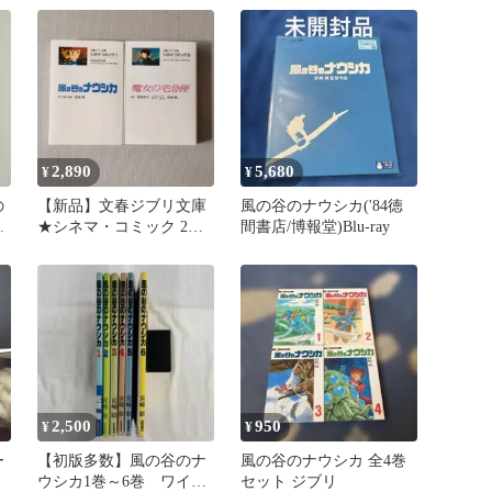
2,890
5,680
¥
¥
の
​【新品】文春ジブリ文庫
風の谷のナウシカ('84徳
グ
★シネマ・コミック 2冊
間書店/博報堂)Blu-ray
セット◆ナウシカ◇魔女
の宅急便
2,500
950
¥
¥
ー
【初版多数】風の谷のナ
風の谷のナウシカ 全4巻
ウシカ1巻～6巻 ワイド
セット ジブリ