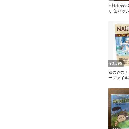
✨️極美品✨
リ 缶バッジ
ナウシカ 
し
3,399
¥
風の谷のナ
ーファイル
ット 未開