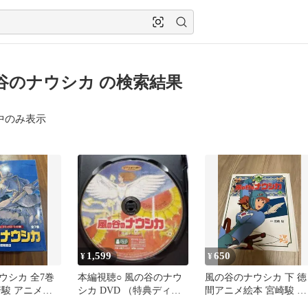
谷のナウシカ の検索結果
中のみ表示
1,599
650
¥
¥
ウシカ 全7巻
本編視聴○ 風の谷のナウ
風の谷のナウシカ 下 徳
崎駿 アニメー
シカ DVD （特典ディス
間アニメ絵本 宮崎駿 ジ
クス
ク）
ブリ