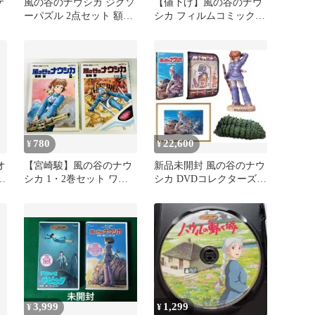
ケ
風の谷のナウシカ ジグソ
【値下げ】風の谷のナウ
ーパズル 2点セット 額縁
シカ フィルムコミック
付き
全4巻セット
780
22,600
¥
¥
オ
【宮崎駿】風の谷のナウ
新品未開封 風の谷のナウ
カ
シカ 1・2巻セット ワイ
シカ DVDコレクターズ
ド判 徳間書店
BOX 限定予約生産 特典
付
3,999
1,299
¥
¥