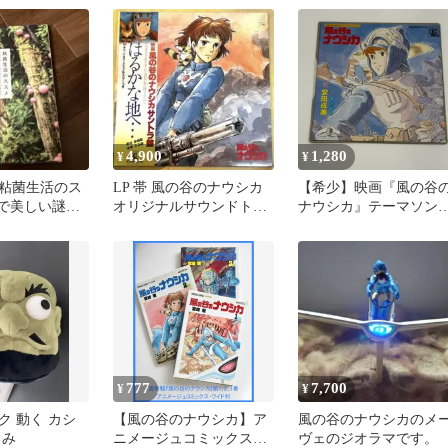
4,900
1,280
¥
¥
粘菌生活のス
LP 帯 風の谷のナウシカ
【希少】映画『風の谷
妙で美しい謎の
オリジナルサウンドトラ
ナウシカ』テーマソン
求めて
ック ANL-1020 久石譲
EPレコード
777
7,700
¥
¥
ク 動く カシ
【風の谷のナウシカ】ア
風の谷のナウシカのメ
るみ
ニメージュコミックス・
ヴェのジオラマです。