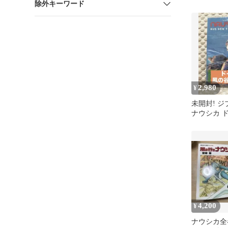
除外キーワード
2,980
¥
未開封! ジ
ナウシカ 
DVD
4,200
¥
ナウシカ全