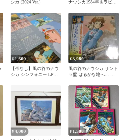
シカ (2024 Ver.)
ナウシカ1984年＆ラピュ
タ1986年 トランプ アニ
メ
1,600
3,980
¥
¥
カ
【帯なし】風の谷のナウ
風の谷のナウシカ サント
シカ シンフォニー LPレ
ラ盤 はるかな地へ… レ
コード ANL-1017 久石譲
コード
4,000
1,500
¥
¥