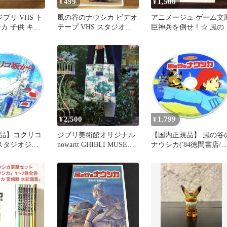
499
1,500
¥
¥
ジブリ VHS ト
風の谷のナウシカ ビデオ
アニメージュ ゲーム文
カ 子供 キッ
テープ VHS スタジオジ
巨神兵を倒せ！☆ 風の
ト
ブリ 宮崎駿監督
のナウシカ
2,500
1,799
¥
¥
品】コクリコ
ジブリ美術館オリジナル
【国内正規品】 風の谷
1スタジオジブ
nowartt GHIBLI MUSEUM
ナウシカ('84徳間書店/
ビ) 本編DVD
トートバッグ
報堂) 本編DVD