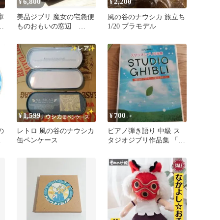
6,800
2,200
¥
¥
庫
美品ジブリ 魔女の宅急便
風の谷のナウシカ 旅立ち
谷
ものおもいの窓辺
1/20 プラモデル
2WAY スタンドミラー
1,599
700
¥
¥
の
レトロ 風の谷のナウシカ
ピアノ弾き語り 中級 ス
博
缶ペンケース
タジオジブリ作品集 「風
の谷のナウシカ」~「崖
の上のポ…