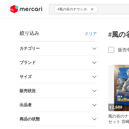
ンツにスキップ
#風の谷のナウシカ
絞り込み
#風の
クリア
カテゴリー
販売
ブランド
サイズ
販売状況
出品者
2,680
¥
風の谷のナ
商品の状態
セット 宮
ジュコミッ