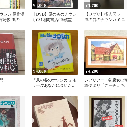
3,000
1,700
¥
¥
ウシカ 原作漫
【DVD】風の谷のナウシ
【ジブリ】指人形 テト
宮崎駿 風の谷
カ('84徳間書店/博報堂)
風の谷のナウシカ ミニ
水彩画集 セッ
〈2枚組〉
ィギュア スタジオジブ
4,800
4,200
¥
¥
門
「風の谷のナウシカ 」も
ジブリアート④魔女の
う一度あなたに会いた
急便より「グーチョキ
い⋯Book アニメージュ付
ン屋」額装品 額縁寸
録
33㎝×24㎝