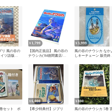
ワイド判 1,2,3巻セット
1,799
3,999
¥
¥
ブリ 風の谷の
【国内正規品】 風の谷の
風の谷のナウシカ なか
ドイツ語版
ナウシカ('84徳間書店/博
しキーチェーン 販売終
報堂) DVD
品 コレクション
6,000
800
¥
¥
巻セット ポ
【希少特典付】ジブリ
風の谷のナウシカ 5巻 