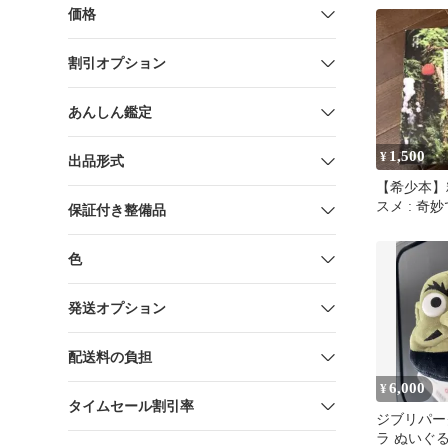
価格
割引オプション
あんしん鑑定
1,500
¥
出品形式
【希少本】
スメ : 奇
保証付き整備品
生きものを
色
発送オプション
配送料の負担
6,000
¥
タイムセール割引率
ジブリパー
ラ ぬいぐ