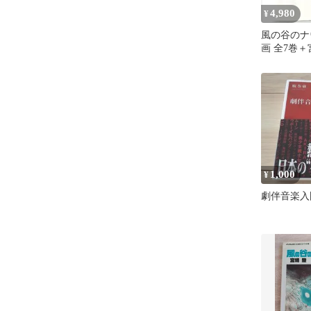
4,980
¥
風の谷のナ
画 全7巻＋
のナウシカ
ト
1,000
¥
劇伴音楽入