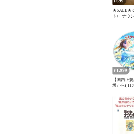
699
¥
★SALE★
トロ ナウシ
ズ 2点セッ
1,999
¥
【国内正規
坂から('1
リ/日本テレ