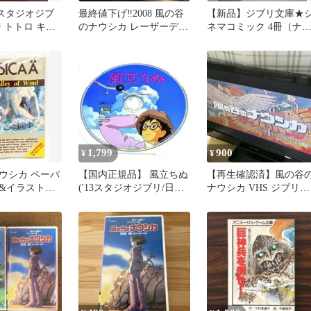
️スタジオジブ
最終値下げ‼️2008 風の谷
【新品】ジブリ文庫★
 トトロ キキ
のナウシカ レーザーディ
ネマコミック 4冊（ナ
千と千尋の神隠
スク
シカ・ラピュタ・トト
ロ・魔女宅）
1,799
900
¥
¥
ウシカ ペーパ
【国内正規品】 風立ちぬ
【再生確認済】風の谷
&イラストセ
('13スタジオジブリ/日本
ナウシカ VHS ジブリが
封
テレビ/電通) 本編DVD
いっぱいCOLLECTION