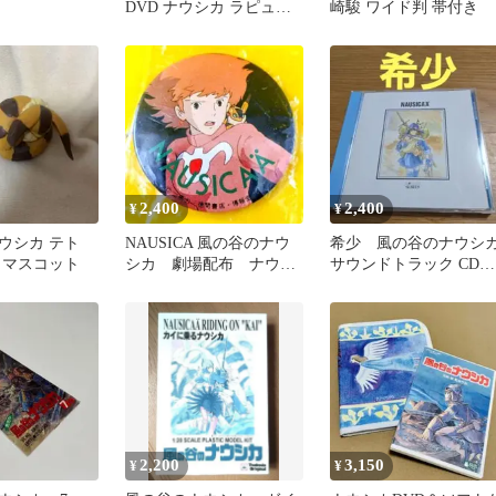
DVD ナウシカ ラピュタ
崎駿 ワイド判 帯付き
2枚組 完品
2,400
2,400
¥
¥
ウシカ テト
NAUSICA 風の谷のナウ
希少 風の谷のナウシ
 マスコット
シカ 劇場配布 ナウシ
サウンドトラック CD帯
カ 朱色服 缶バッジ 希
付き 最終値下げ
少品
2,200
3,150
¥
¥