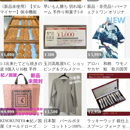
《新品未使用》【ダル
早いもん勝ち 切れ端バ
新品・非売品✨パーフ
マイヤー】保冷機能付
ーム 手作り和菓子1-8
ェクトワン オリジナル
きエコバッグ
ポーチ 高島屋 花柄
1,000
300
5,999
¥
¥
¥
1-1出来たてどら焼きの
玉川高島屋S.C. ショッ
アロハ 和柄 ワモノ
皮 8個入り16枚 手作り
ピング＆グルメクーポ
ヤカヤ 鯨 歌川国芳
和菓子
ン 1000円分
3,999
1,500
2,950
¥
¥
¥
KINOKUNIYA★紀ノ国
日本製 パールボタ
ラッキーウッド 銀仕上
屋《オールドローズ》
ン コットトン100%チ
スプーン フォーク セッ