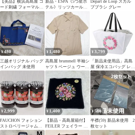
【美品】横浜高島屋 コ
新品・ESPA《5つ星ホ
Depart de Loop スカル
ード刺繍 フォーマルバ
テル》リッツカールト
プブラシ グレー
ッグ 黒 2WAY
ンSPA★ESPAポーチ付
き！★
480
1,480
3,799
¥
¥
¥
三越オリジナル バッグ
高島屋 brummell 半袖シ
「新品未使用品」高島
インバッグ 未使用
ャツ S ベージュ ウール
屋 保冷エコバッグ レジ
混 綿毛 古着
カゴ 完売商品
2,999
1,400
580
¥
¥
¥
FAUCHON フォション
【新品・高島屋箱付】
半襟(59) 新品未使用 2
ストロベリージャム
FEILER フェイラー ハ
枚セット
365g 3個セット
ンカチ 黒 花柄 シュニ