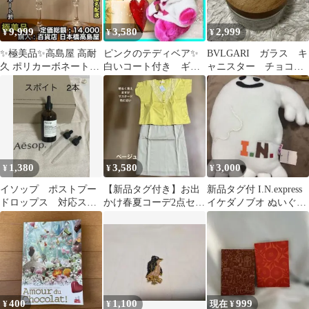
9,999
3,580
2,999
¥
¥
¥
✨極美品✨高島屋 高耐
ピンクのテディベア✨️
BVLGARI ガラス キ
久 ポリカーボネート製
白いコート付き ギフ
ャニスター チョコレ
グラス 2脚セット
ト❤️ぬいぐるみ プレ
ート
ゼント お誕生日
1,380
3,580
3,000
¥
¥
¥
イソップ ポストプー
【新品タグ付き】お出
新品タグ付 I.N.express
ドロップス 対応スポ
かけ春夏コーデ2点セッ
イケダノブオ ぬいぐる
イト単品 2個セット
ト
み 高島屋購入
400
1,100
999
¥
¥
現在 ¥