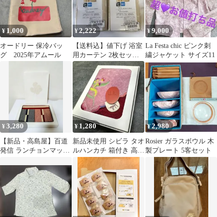
1,000
2,222
9,000
¥
¥
¥
オードリー 保冷バッ
【送料込】値下げ 浴室
La Festa chic ピンク刺
グ 2025年アムール
用カーテン 2枚セット 1
繍ジャケット サイズ11
級遮光 撥水 145×100
3,280
1,280
2,980
¥
¥
¥
【新品・高島屋】百道
新品未使用 シビラ タオ
Rosier ガラスボウル 木
発信 ランチョンマット
ルハンカチ 箱付き 高級
製プレート 5客セット
＆コースター ペアセッ
刺繍 高島屋
ト 日本製 和食