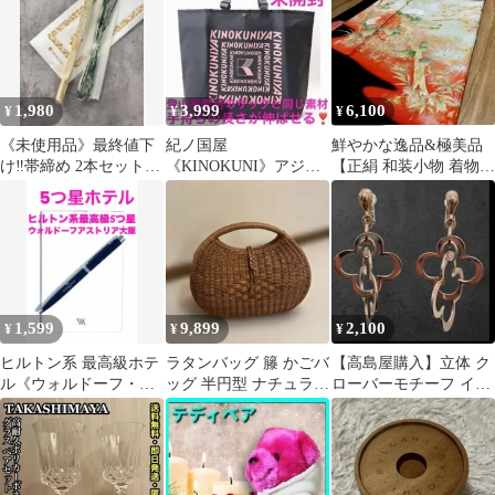
1,980
3,999
6,100
¥
¥
¥
《未使用品》最終値下
紀ノ国屋
鮮やかな逸品&極美品
け‼️帯締め 2本セット
《KINOKUNI》アジャ
【正絹 和装小物 着物
浴衣 着物 和装 組紐
スタブルストラップ
振袖 留袖 和装 訪問着
《グレー×ピンク》新品
黒留袖】
1,599
9,899
2,100
¥
¥
¥
ヒルトン系 最高級ホテ
ラタンバッグ 籐 かごバ
【高島屋購入】立体 ク
ル《ウォルドーフ・ア
ッグ 半円型 ナチュラル
ローバーモチーフ イヤ
ストリア大阪》オリジ
軽量 夏コーデ 高島
リング ゴールド 揺れる
ナルペン&メモ
屋 美品