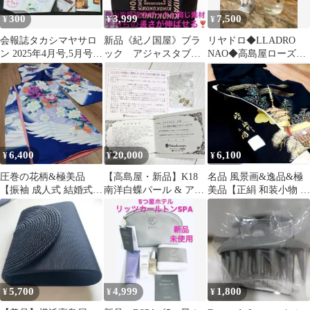
300
3,999
7,500
¥
¥
¥
会報誌タカシマヤサロ
新品《紀ノ国屋》ブラ
リヤドロ◆LLADRO
ン 2025年4月号,5月号,6
ック アジャスタブル
NAO◆高島屋ローズち
月号 3冊セット 高島屋
ストラップバッグ
ゃん◆限定非売品◆フ
KINOKUNI
ィギュリン
6,400
20,000
6,100
¥
¥
¥
圧巻の花柄&極美品
【高島屋・新品】K18
名品 風景画&逸品&極
【振袖 成人式 結婚式
南洋白蝶パール & アコ
美品【正絹 和装小物 着
訪問着 着物 レディース
ヤ真珠 ピアス 保証書付
物 振袖 留袖 訪問着 黒
和装】
留袖】
5,700
4,999
1,800
¥
¥
¥