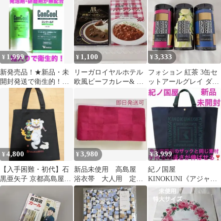
1,999
1,100
3,333
¥
¥
¥
新発売品！★新品・未
リーガロイヤルホテル
フォション 紅茶 3缶セ
開封発送で衛生的！★
欧風ビーフカレー& 高
ットアールグレイ ダー
ジェルコートF×1コン
島屋ハヤシライス
ジリン セイロン
クールF×1★
4,800
3,980
3,999
¥
¥
¥
【入手困難・初代】石
新品未使用 高島屋
紀ノ国屋
黒亜矢子 京都高島屋
浴衣帯 大人用 定価1
KINOKUNI《アジャス
S.C. 開業記念 トートバ
万円くらい
タブルストラップ》
ッグ 黒
【ネイビー×グリーン】
新品