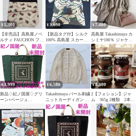
1,300
3,690
7,480
¥
¥
¥
【非売品】高島屋ノベ
【新品タグ付】シルク
高島屋 Takashimaya カ
ルティ FAUCHON フォ
100% 高島屋 スカーフ
シミヤ100％ ジャケッ
ション トートバッグ ロ
柄 半袖ブラウス カット
ト 9AR 金ボタン
ーズ柄
ソー F
3,999
6,580
2,980
¥
¥
¥
新品♢紀ノ国屋♢グリ
Takashimaya パール刺繍
2【フォション】ジャ
ーン×ベージュ
ニットカーディガン ア
ム 365g 2種類 2本セ
♢KINOKUNI♢アジャ
ンゴラ混 ビジュー
ット
スタブルストラップ