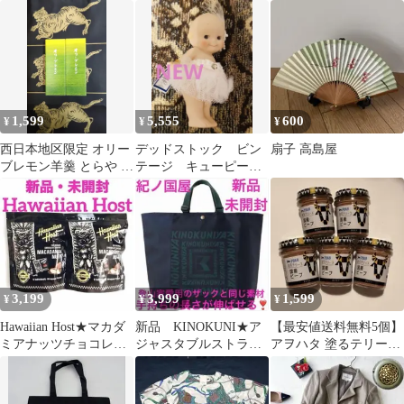
アジャスタブルストラ
ュニック 大きいサイ
ト 箱付 未使用 銀メッ
ップ★新品
ズ
キ
1,599
5,555
600
¥
¥
¥
西日本地区限定 オリー
デッドストック ビン
扇子 高島屋
ブレモン羊羹 とらや 小
テージ キューピー
型羊羹 オリーブレモン
ローズオニール
2本
3,199
3,999
1,599
¥
¥
¥
Hawaiian Host★マカダ
新品 KINOKUNI★ア
【最安値送料無料5個】
ミアナッツチョコレー
ジャスタブルストラッ
アヲハタ 塗るテリーヌ
ト★ハワイアンホース
プ★ネイビー×グリーン
国産ビーフ 国産牛使用
ト★
★紀ノ国屋
c