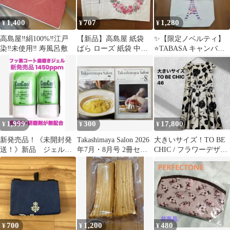
1,400
707
1,280
¥
¥
¥
高島屋‼️絹100%‼️江戸
【新品】高島屋 紙袋
✨【限定ノベルティ】
染‼️未使用‼️ 寿風呂敷
ばら ローズ 紙袋 中サ
⭐TABASA キャンバス
イズ 5枚セット まとめ
トートバッグ トリコロ
売り
ール
1,999
300
17,800
¥
¥
¥
新発売品！《未開封発
Takashimaya Salon 2026
大きいサイズ！TO BE
送！》新品 ジェルコ
年7月・8月号 2冊セッ
CHIC / フラワーデザイ
ートF 90g×2個 weltec
ト
ンワンピース/size46
700
1,200
480
¥
¥
¥