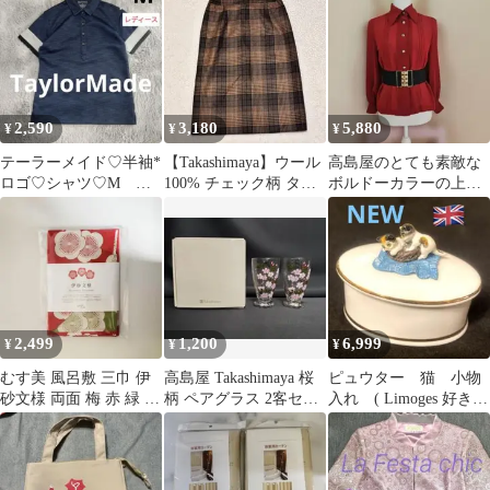
ール織
2,590
3,180
5,880
¥
¥
¥
テーラーメイド♡半袖*
【Takashimaya】ウール
高島屋のとても素敵な
ロゴ♡シャツ♡M ゴ
100% チェック柄 タイ
ボルドーカラーの上品
ルフ/テニス/スポーツ
トスカート ブラウン
ブラウス
2,499
1,200
6,999
¥
¥
¥
むす美 風呂敷 三巾 伊
高島屋 Takashimaya 桜
ピュウター 猫 小物
砂文様 両面 梅 赤 緑 ア
柄 ペアグラス 2客セッ
入れ ( Limoges 好きさ
カ グリーン 104cm
ト ガラス
んオススメ)