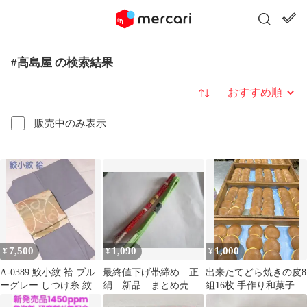
#高島屋 の検索結果
並び替え
販売中のみ表示
7,500
1,090
1,000
¥
¥
¥
A-0389 鮫小紋 袷 ブル
最終値下げ帯締め 正
出来たてどら焼きの皮8
ーグレー しつけ糸 紋な
絹 新品 まとめ売
組16枚 手作り和菓子6-
し 落款 高島屋 小紋
り 三越 高島屋
2