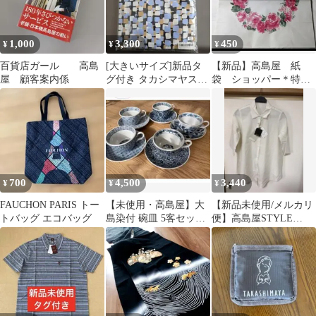
1,000
3,300
450
¥
¥
¥
百貨店ガール 高島
[大きいサイズ]新品タ
【新品】高島屋 紙
屋 顧客案内係
グ付き タカシマヤスタ
袋 ショッパー＊特大
イル 京プリントプルオ
サイズ＊ばら ローズ ＊
ーバー3L
百貨店 バッグ
700
4,500
3,440
¥
¥
¥
FAUCHON PARIS トー
【未使用・高島屋】大
【新品未使用/メルカリ
トバッグ エコバッグ
島染付 碗皿 5客セット
便】高島屋STYLE
有田焼 絵変り 天然木の
&EDIT honkytonkシャ
スプーン付
ツ