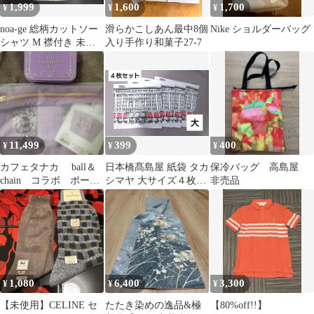
1,999
1,600
1,700
¥
¥
¥
noa-ge 総柄カットソー
滑らかこしあん最中8個
Nike ショルダーバッグ
シャツ M 襟付き 未使
入り手作り和菓子27-7
用 高島屋購入
11,499
399
400
¥
¥
¥
カフェタナカ ball＆
日本橋髙島屋 紙袋 タカ
保冷バッグ 高島屋
chain コラボ ポー
シマヤ 大サイズ４枚セ
非売品
チ ミニョン・サレ&
ット
シュクレ
1,080
6,400
3,300
¥
¥
¥
【未使用】CELINE セ
たたき染めの逸品&極
【80%off!!】