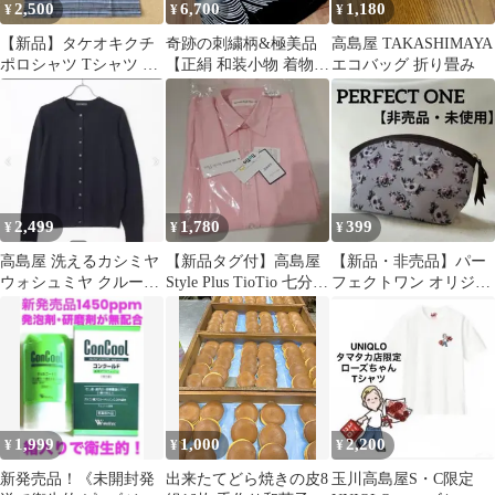
2,500
6,700
1,180
¥
¥
¥
【新品】タケオキクチ
奇跡の刺繍柄&極美品
高島屋 TAKASHIMAYA
ポロシャツ Tシャツ ユ
【正絹 和装小物 着物
エコバッグ 折り畳み
ニクロ ラコステ マック
振袖 留袖 和装 訪問着
レガー
黒留袖】
2,499
1,780
399
¥
¥
¥
高島屋 洗えるカシミヤ
​【新品タグ付】高島屋
【新品・非売品】パー
ウォシュミヤ クルーネ
Style Plus TioTio 七分袖
フェクトワン オリジナ
ックニット S カシミヤ
シャツ M
ル花柄ポーチ 高島屋
100%
1,999
1,000
2,200
¥
¥
¥
新発売品！《未開封発
出来たてどら焼きの皮8
玉川高島屋S・C限定