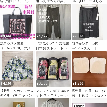
送で衛生的！》《ジェ
組16枚 手作り和菓子4-
UNIQLO ローズちゃん
ルコートF×1コンクー
1
T XLユニクロ タマタ
ルF×1》新品！
カ店
3,999
1,199
2,380
¥
¥
¥
新品☆紀ノ国屋
【新品タグ付】高島屋
新品未使用 23区
《KINOKUNI》アジャ
日本製 ストレートパン
麻100% スカート
スタブルストラップ
ツ ウエスト脇ゴム ゆっ
黒 ブラック 定価
《グレー×ピンク！》
たり グレー
19800円
4,100
3,333
1,200
¥
¥
¥
【新品】タカシマヤス
フォション 紅茶 3缶セ
高島屋 お皿 鉢 お
タイル 花柄 コットンシ
ット ストロベリー レモ
椀 和食器 2点セット
ルクブラウス 水彩画風
ン＆ジンジャー アップ
ブルー系 L
ル＆ローズ