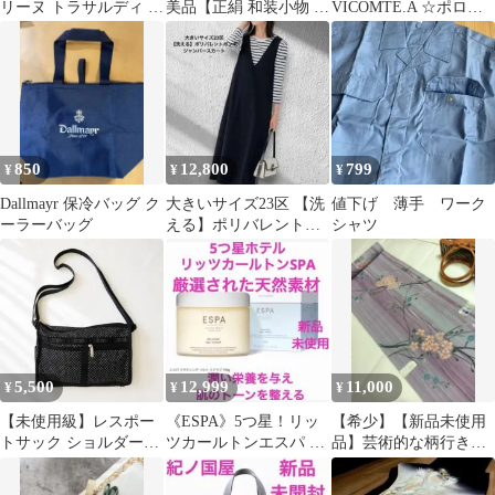
リーヌ トラサルディ メ
美品【正絹 和装小物 着
VICOMTE.A ☆ポロシ
ンズソックス 2足セッ
物 振袖 留袖 和 訪問着
ャツ♪新品未使用品
ト
黒留袖】
850
12,800
799
¥
¥
¥
Dallmayr 保冷バッグ ク
大きいサイズ23区 【洗
値下げ 薄手 ワーク
ーラーバッグ
える】ポリバレントポ
シャツ
ンチ ジャンパースカー
ト
5,500
12,999
11,000
¥
¥
¥
【未使用級】レスポー
《ESPA》5つ星！リッ
【希少】【新品未使用
トサック ショルダーバ
ツカールトンエスパ リ
品】芸術的な柄行き
ッグ 黒 ドット柄 水玉
ラクシング ソルト スク
浴衣 反物
ラブ