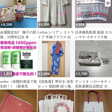
8,500
6,900
399
¥
¥
¥
会場限定缶❗️「徹子の部
Leilian レリアン ストラ
日本橋髙島屋 紙袋 タカ
屋」50周年記念 本 &
イプ 半袖ブラウス 白
シマヤ 小サイズ５枚セ
青山デカーボ『徹子の
透け感 サラッと涼し
ット 新品未使用
部屋缶』
い
2,899
3,800
1,780
¥
¥
¥
weltec《未開封発送で衛
⁠【高島屋】帯付き 浴衣
サンリオ ハローキティ
生的！》《新発売
セット 朝顔柄 絞り風
高島屋横浜店限定 ポー
品！》ジェル×2コンク
ブルー スピード発送 匿
チ
ール×1 新品
名配送