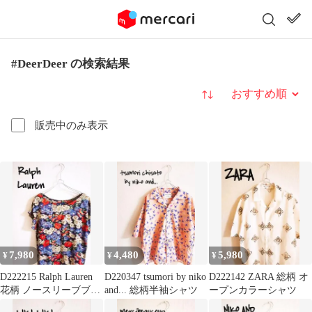
#DeerDeer の検索結果
並び替え
販売中のみ表示
7,980
4,480
5,980
¥
¥
¥
D222215 Ralph Lauren
D220347 tsumori by niko
D222142 ZARA 総柄 オ
花柄 ノースリーブブラ
and... 総柄半袖シャツ
ープンカラーシャツ
ウス