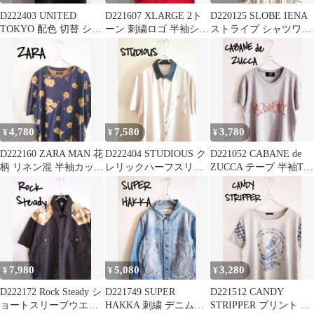
D222403 UNITED
D221607 XLARGE 2ト
D220125 SLOBE IENA
TOKYO 配色 切替 ショ
ーン 刺繍ロゴ 半袖シャ
ストライプ シャツワン
ートスリーブカットソ
ツ
ピース
ー
4,780
7,580
3,780
¥
¥
¥
D222160 ZARA MAN 花
D222404 STUDIOUS ク
D221052 CABANE de
柄 リネン混 半袖カット
レリックハーフスリー
ZUCCA テープ 半袖Tシ
ソー
ブシャツ
ャツ
7,980
5,080
3,280
¥
¥
¥
D222172 Rock Steady シ
D221749 SUPER
D221512 CANDY
ョートスリーブウエス
HAKKA 刺繍 デニムジ
STRIPPER プリント T