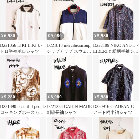
6,980
9,080
5,980
¥
¥
¥
D221056 LIKI LIKI レ
D221818 mercibeaucoup,
D222109 NIKO AND... ×
トロ半袖ポロシャツ
ジップアップ スウェッ
LIBERTY 総柄半袖シャ
ト
ツ
9,280
8,980
5,980
¥
¥
¥
D221390 beautiful people
D221223 GAIJIN MADE
D220916 CIAOPANIC
ロッキングホースカー
刺繍長袖シャツ
アート柄半袖シャツ
ディガン