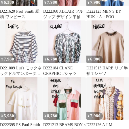
6,380
7,980
7,980
¥
¥
¥
D221620 Paul Smith 総
D222360 J.BLAIR フル
D222123 MEN'S BY
柄 ワンピース
ジップ デザイン半袖シ
HUK・A・POO
ャツ
DESIGN SHIRT
7,980
6,780
6,980
¥
¥
¥
D221009 Lui's モックネ
D222184 CLANE
D221513 HARE リブ 半
ックドルマンボーダー
GRAPHIC Tシャツ
袖 Tシャツ
半袖Tシャツ WH-NV
5,980
8,780
7,980
¥
¥
¥
D222395 PS Paul Smith
D221213 BEAMS BOY ×
D222126 A.I.M