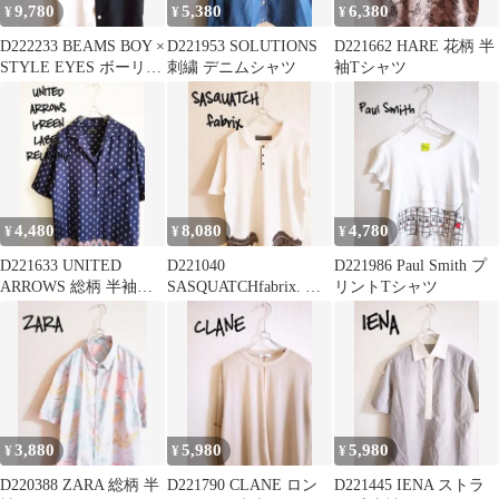
9,780
5,380
6,380
¥
¥
¥
D222233 BEAMS BOY ×
D221953 SOLUTIONS
D221662 HARE 花柄 半
STYLE EYES ボーリン
刺繍 デニムシャツ
袖Tシャツ
グシャツ
4,480
8,080
4,780
¥
¥
¥
D221633 UNITED
D221040
D221986 Paul Smith プ
ARROWS 総柄 半袖シ
SASQUATCHfabrix. 半
リントTシャツ
ャツ
袖ポロシャツ
3,880
5,980
5,980
¥
¥
¥
D220388 ZARA 総柄 半
D221790 CLANE ロン
D221445 IENA ストラ