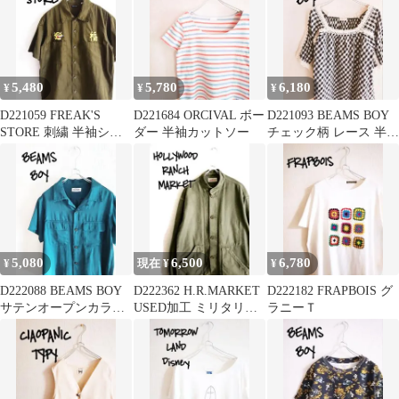
5,480
5,780
6,180
¥
¥
¥
D221059 FREAK'S
D221684 ORCIVAL ボー
D221093 BEAMS BOY
STORE 刺繍 半袖シャ
ダー 半袖カットソー
チェック柄 レース 半袖
ツ
ブラウス
5,080
6,500
6,780
¥
現在 ¥
¥
D222088 BEAMS BOY
D222362 H.R.MARKET
D222182 FRAPBOIS グ
サテンオープンカラー
USED加工 ミリタリー
ラニーＴ
シャツ
ジャケット