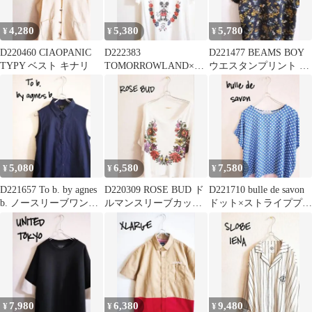
4,280
5,380
5,780
¥
¥
¥
D220460 CIAOPANIC
D222383
D221477 BEAMS BOY
TYPY ベスト キナリ
TOMORROWLAND×Dis
ウエスタンプリント シ
neyサーフ染込プリント
ョートスリーブ
Tシャツ
5,080
6,580
7,580
¥
¥
¥
D221657 To b. by agnes
D220309 ROSE BUD ド
D221710 bulle de savon
b. ノースリーブワンピ
ルマンスリーブカット
ドット×ストライププル
ース
ソー
オーバー
7,980
6,380
9,480
¥
¥
¥