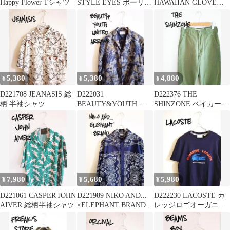
Happy Flower Tシャツ
STYLE EYES ボーリン
HAWAIIAN GLOVE
グシャツ
HOUSEアロハシャツ
5,380
5,380
4,880
¥
¥
¥
D221708 JEANASIS 総
D222031
D222376 THE
柄 半袖シャツ
BEAUTY&YOUTH 花
SHINZONE ベイカーパ
柄テーラードジャケッ
ンツ カーキ
ト
7,980
5,680
5,980
¥
¥
¥
D221061 CASPER JOHN
D221989 NIKO AND...
D222230 LACOSTE カ
AIVER 総柄半袖シャツ
×ELEPHANT BRAND
レッジロゴオーガニッ
シャツ
クコットンTシャツ