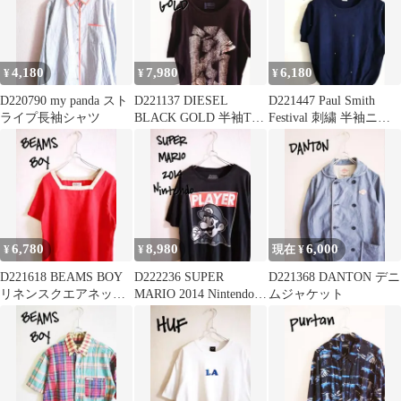
4,180
7,980
6,180
¥
¥
¥
D220790 my panda スト
D221137 DIESEL
D221447 Paul Smith
ライプ長袖シャツ
BLACK GOLD 半袖Tシ
Festival 刺繍 半袖ニッ
ャツ
ト
6,780
8,980
6,000
¥
¥
現在 ¥
D221618 BEAMS BOY
D222236 SUPER
D221368 DANTON デニ
リネンスクエアネック
MARIO 2014 Nintendo T
ムジャケット
配色ショートスリーブ
シャツ