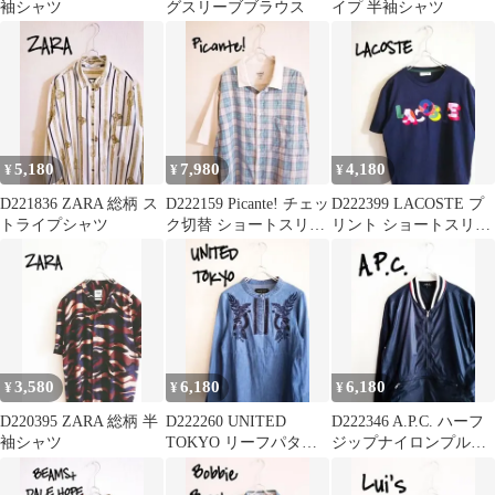
袖シャツ
グスリーブブラウス
イプ 半袖シャツ
5,180
7,980
4,180
¥
¥
¥
D221836 ZARA 総柄 ス
D222159 Picante! チェッ
D222399 LACOSTE プ
トライプシャツ
ク切替 ショートスリー
リント ショートスリー
ブシャツ
ブTシャツ
3,580
6,180
6,180
¥
¥
¥
D220395 ZARA 総柄 半
D222260 UNITED
D222346 A.P.C. ハーフ
袖シャツ
TOKYO リーフパター
ジップナイロンプルオ
ンエンブロシャツ
ーバー