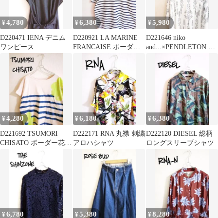
4,780
6,380
5,980
¥
¥
¥
D220471 IENA デニム
D220921 LA MARINE
D221646 niko
ワンピース
FRANCAISE ボーダー
and...×PENDLETON 総
半袖カットソー
柄半袖シャツ
4,280
6,180
6,380
¥
¥
¥
D221692 TSUMORI
D222171 RNA 丸襟 刺繍
D222120 DIESEL 総柄
CHISATO ボーダー花柄
アロハシャツ
ロングスリーブシャツ
Tシャツ
6,780
5,380
8,280
¥
¥
¥