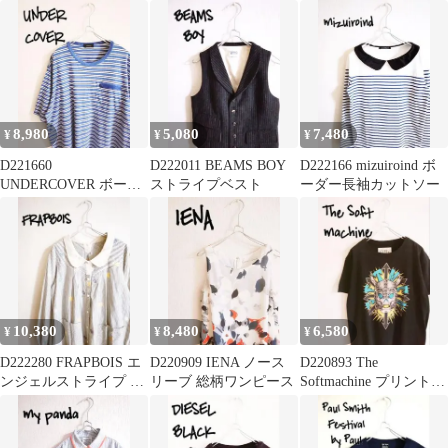
タンシャツ
ャケット
シャツ グレー
8,980
5,080
7,480
¥
¥
¥
D221660
D222011 BEAMS BOY
D222166 mizuiroind ボ
UNDERCOVER ボーダ
ストライプベスト
ーダー長袖カットソー
ーカットソー
10,380
8,480
6,580
¥
¥
¥
D222280 FRAPBOIS エ
D220909 IENA ノース
D220893 The
ンジェルストライプ シ
リーブ 総柄ワンピース
Softmachine プリント半
ャツ
袖Tシャツ