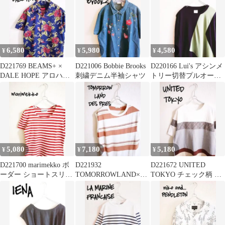
6,580
5,980
4,580
¥
¥
¥
D221769 BEAMS+ ×
D221006 Bobbie Brooks
D220166 Lui's アシンメ
DALE HOPE アロハシ
刺繍デニム半袖シャツ
トリー切替プルオーバ
ャツ
ー
5,080
7,180
5,180
¥
¥
¥
D221700 marimekko ボ
D221932
D221672 UNITED
ーダー ショートスリー
TOMORROWLAND×DE
TOKYO チェック柄 切
ブカットソー
S PRESノースリーブレ
替半袖Tシャツ
イヤード