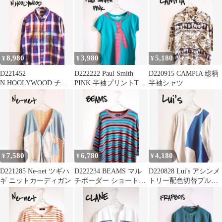
8,980
3,980
5,180
¥
¥
¥
D221452
D222222 Paul Smith
D220915 CAMPIA 総柄
N.HOOLYWOOD チェ
PINK 半袖プリントTシ
半袖シャツ
ック柄長袖シャツ PU
ャツ
7,580
6,780
4,180
¥
¥
¥
D221285 Ne-net ツギハ
D222234 BEAMS マル
D220828 Lui's アシンメ
ギ ニットカーディガン
チボーダー ショートス
トリー配色切替プルオ
リーブカットソー
ーバー