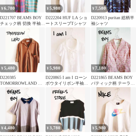
6,780
5,980
7,580
¥
¥
¥
D221707 BEAMS BOY
D222204 HUF LA ショ
D220913 puritan 総柄半
チェック柄 切換 半袖シ
ートスリーブTシャツ
袖シャツ
ャツ
5,480
5,980
7,180
¥
¥
¥
D220385
D220865 I am I ローン
D221865 BEAMS BOY
TOMORROWLAND 半
ボウタイリボン半袖ブ
バティック柄 テーラー
袖シャツ ブラウン
ラウス
ドジャケット
4,480
3,780
5,980
¥
¥
¥