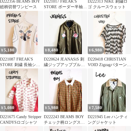
D222356 BEAMS BOY
D221017 FREAK'S
D222313 NIKE 刺繍ロ
総柄切替ワンピース
STORE ボーダー半袖サ
ゴ クルースウェット
マーニット
5,180
8,480
6,980
¥
¥
¥
D221087 FREAK'S
D220624 JEANASiS 刺
D220418 CHRISTIAN
STORE 刺繍 長袖シャ
繍ジップアップブルゾ
VOID Zigzagパターン T
ツ
ン
シャツ
5,080
5,980
7,580
¥
¥
¥
D221675 Candy Stripper
D222243 BEAMS BOY
D221945 Lee ハンティ
CANDYSロゴシャツ
チェック柄ロングスリ
ングジャケット
ーブシャツ