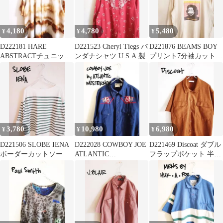
4,180
4,780
5,480
¥
¥
¥
D222181 HARE
D221523 Cheryl Tiegs バ
D221876 BEAMS BOY
ABSTRACTチュニック
ンダナシャツ U.S.A.製
プリント7分袖カットソ
シャツ
ー
3,780
10,980
6,980
¥
¥
¥
D221506 SLOBE IENA
D222028 COWBOY JOE
D221469 Discoat ダブル
ボーダーカットソー
ATLANTIC
フラップポケット 半袖
WESTERNERシャツ
シャツ