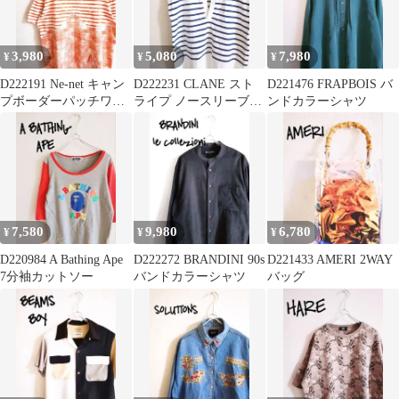
3,980
5,080
7,980
¥
¥
¥
D222191 Ne-net キャン
D222231 CLANE スト
D221476 FRAPBOIS バ
プボーダーパッチワー
ライプ ノースリーブカ
ンドカラーシャツ
ク Tシャツ OR
ットソー
7,580
9,980
6,780
¥
¥
¥
D220984 A Bathing Ape
D222272 BRANDINI 90s
D221433 AMERI 2WAY
7分袖カットソー
バンドカラーシャツ
バッグ